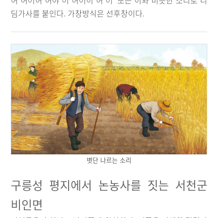
허 허어허 허야 어 허어이 허 어' 또는 이와 비슷한 소리로 디
딤가사를 붙인다. 가창방식은 선후창이다.
볏단 나르는 소리
구릉성 평지에서 논농사를 짓는 서천군
비인면