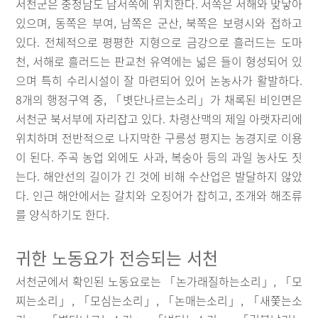
서천군은 충청남도 남서쪽에 위치한다. 서쪽은 서해와 맞닿아
있으며, 동쪽은 부여, 남쪽은 군산, 북쪽은 보령시와 접하고
있다. 전체적으로 평평한 지형으로 금강으로 흘러드는 도마
천, 서해로 흘러드는 판교천 유역에는 넓은 들이 형성되어 있
으며 특히 수리시설이 잘 마련되어 있어 논농사가 활발하다.
8개의 행정구역 중, 「볏단나르는소리」가 채록된 비인면은
서천군 북서부에 자리잡고 있다. 차령산맥의 제일 아랫자리에
위치하며 전반적으로 나지막한 구릉성 평지는 농경지로 이용
이 된다. 주곡 농업 외에도 사과, 복숭아 등의 과일 농사도 짓
는다. 해안선의 길이가 긴 것에 비해 수산업은 발달하지 않았
다. 인근 해안에서는 갈치와 오징어가 잡히고, 조개와 해조류
를 양식하기도 한다.
귀한 노동요가 전승되는 서천
서천군에서 확인된 노동요로는 「논가래질하는소리」, 「모
찌는소리」, 「모심는소리」, 「논매는소리」, 「새쫓는소