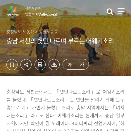
컨
하
생활과 민속
텐
단
일을 하며 부르는, 노동요
츠
영
영
역
역
바
충청남도 노동요 > 농산노동요
바
로
충남 서천의 볏단 나르며 부르는 어웨기소리
로
가
가
기
기
가
가
충청남도 서천군에서는 「볏단나르는소리」로 어웨기소리
를 불렀다. 「볏단나르는소리」는 볏단을 말리기 위해 논두
렁으로 메고 가면서 불렀던 소리로 충남 지역에서는 「벼쳐
내는소리」라고도 한다. 어웨기소리는 현재까지 충남 일부
지역에서만 확인이 된 노래이다. 4마디짜리 전언가사에, '허