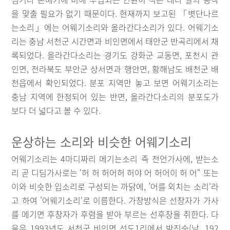
을 맞출 필요가 없기 때문이다. 현재까지 보고된 「볏단나르
는소리」에는 어웨기소리와 올라간다소리가 있다. 어웨기소
리는 충남 서천군 시간면과 비인면에서 태안군 반곡리에서 채
록되었다. 올라간다소리는 경기도 강화군 교동면, 포천시 관
인면, 전라북도 부안군 상서면과 행안면, 황해남도 배천군 배
천읍에서 확인되었다. 분포 지역만 놓고 보면 어웨기소리는
충남 지역에 한정되어 있는 반면, 올라간다소리의 분포도가
보다 더 넓다고 볼 수 있다.
운상하는 소리와 비슷한 어웨기소리
어웨기소리는 4마디짜리 메기는소리 즉 전언가사에, 받는소
리 곧 디딤가사로는 ‘허 허 허어허 허야 어 허어이 허 어“ 또는
이와 비슷한 입소리로 구성되는 까닭에, ’어를 외치는 소리‘라
고 하여 ’어웨기소리‘로 이름한다. 가창방식은 선창자가 가사
를 메기면 후창자가 후렴을 받아 부르는 선후창을 취한다. 다
음은 1993년도 서천군 비인면 선도1리에서 박진순(남, 192