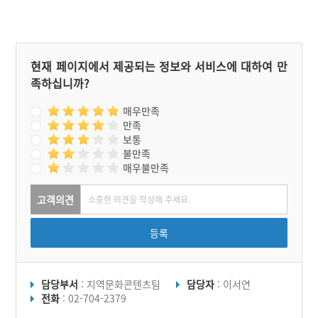
91호로 지정이 되었다. 현
재는 인형극단에서 위탁 운
영 중인데, 카페, 갤러리, 인
형극장으로 사용되고 있다.
이 공간은 2018년에 ‘농촌
현재 페이지에서 제공되는 정보와 서비스에 대하여 만
빈집 및 유휴시설 활용 우수
족하십니까?
사례 공모전’에서 ‘우수
상’을 받기도 했다. 창고 주
변에 음식골목길 장항 6080
매우만족
맛나로가 있어 푸짐하고 건
만족
강한 한끼 식사를 즐길 수
보통
있다.
불만족
매우불만족
고객의견
등록
담당부서
: 지역문화콘텐츠팀
담당자
: 이서연
전화
: 02-704-2379