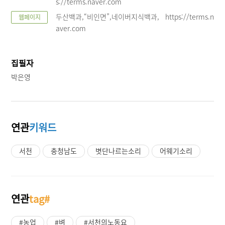
s://terms.naver.com
두산백과,“비인면”,네이버지식백과, https://terms.n
웹페이지
aver.com
집필자
박은영
연관
키워드
서천
충청남도
볏단나르는소리
어웨기소리
연관
tag#
#농업
#벼
#서천의노동요