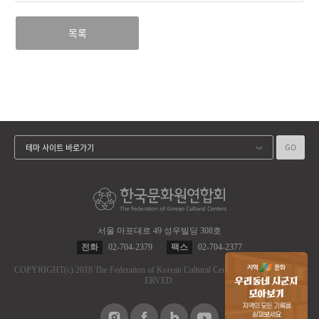
목록
GO
테마 사이트 바로가기
서울 마포대로 49 성우빌딩 308호
전화
02-704-2379
팩스
02-704-2377
COPYRIGHT
(c)
2018 The Federation of Korean Cultural Centers.
ALL RIGHT RES
ERVED.