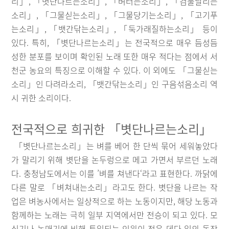
리」, 「볏단나르는소리」, 「벼터는소리」, 「검불날리는
소리」, 「그물싣는소리」, 「그물당기는소리」, 「고기푸
는소리」, 「뱃간닦는소리」, 「둑가래질하는소리」 등이
있다. 특히, 「볏단나르는소리」는 전국적으로 매우 듬성듬
성한 분포를 보이며 확인된 노래 또한 매우 적다는 점에서 서
천군 농요의 특징으로 이해할 수 있다. 이 외에도 「그물싣는
소리」인 다려라소리, 「뱃간닦는소리」인 구음섞음소리 역
시 귀한 소리이다.
전국적으로 희귀한 「볏단나르는소리」
「볏단나르는소리」는 벼를 베어 한 단씩 묶어 세워놓았다
가 말리기 위해 볏단을 논두렁으로 메고 가면서 부르던 노래
다. 충청남도에서는 이를 ’벼를 쳐낸다‘라고 표현한다. 까닭에
다른 말로 「벼쳐내는소리」라고도 한다. 볏단을 나르는 작
업은 벼농사에서는 일상적으로 하는 노동이지만, 해당 노동과
함께하는 노래는 극히 일부 지역에서만 전승이 되고 있다. 모
심기나 논매기에 비해 투입되는 인원이 적은 데다 일의 동작