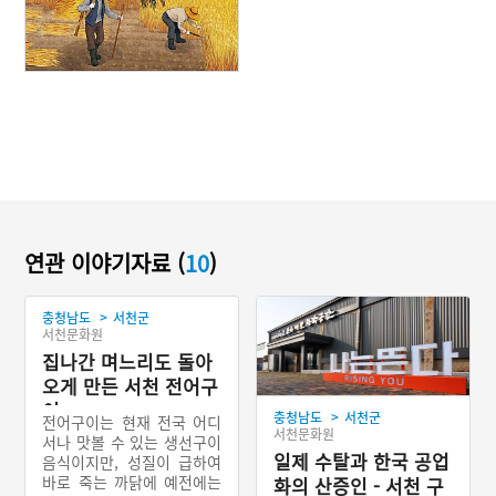
연관 이야기자료 (
10
)
>
충청남도
서천군
서천문화원
집나간 며느리도 돌아
오게 만든 서천 전어구
이
>
충청남도
서천군
전어구이는 현재 전국 어디
서천문화원
서나 맛볼 수 있는 생선구이
일제 수탈과 한국 공업
음식이지만, 성질이 급하여
바로 죽는 까닭에 예전에는
화의 산증인 - 서천 구