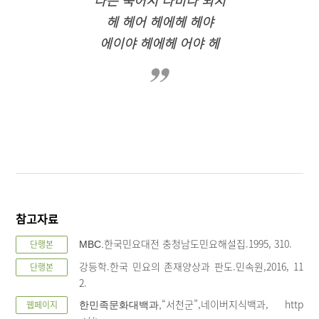
나는 죽어서 나비나 되지
헤 헤어 헤에헤 헤야
에이야 헤에헤 어야 헤
참고자료
한국민요대전 충청남도민요해설집.1995, 310.
단행본
MBC.
강등학.한국 민요의 존재양상과 판도.민속원,2016, 11
단행본
2.
“서천군”,네이버지식백과, http
웹페이지
한민족문화대백과,