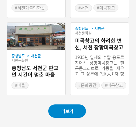
산지를 제외한 다른 지역에
장항미곡창고
서는 소금에 절인 전어가 유
#서천가볼만한곳
#서천
#미곡창고
통되었다. 서천 전어구이는
#충청남도 별미
#충청남도 근대문화유산
충청남도 서해안 바다에서
잡은 싱싱한 전어를 바로 손
>
충청남도
서천군
질하여 석쇠에 얹고 소금을
서천문화원
뿌려가며 구운 충청남도 서
천군의 향토음식이다. 예로
미곡창고의 화려한 변
부터 충청남도 서천군 서면
신, 서천 장항미곡창고
홍원항은 서해안 전어의 산
>
충청남도
서천군
지로서, 경상남도 사천시,
1935년 일제의 수탈 용도로
서천문화원
전라남도 광양시와 더불어
지어진 장항미곡창고는 철
우리나라 전어 잡이의 대표
충청남도 서천군 판교
근콘크리트로 기둥을 세우
적인 중심지이다.
고 그 상부에 ‘인(人)’자 형
면 시간이 멈춘 마을
태의 도리 방향으로 연결된
목조 트러스(truss)로 지붕
#마을
#문화공간
#미곡창고
틀을 가설한 독특한 건물이
#서천 가볼만한곳
#서천 가볼만한곳
다. 해방 뒤에는 대한통운
창고, 철공소로 쓰이다 오랜
시간 텅 빈 채 방치되었다.
더보기
2012년 130명의 미술가들
이 참여한 공장미술제를 계
기로 주목받게 되고, 역사
교육 자료로 가치를 인정받
아 2014년에 등록문화재 5