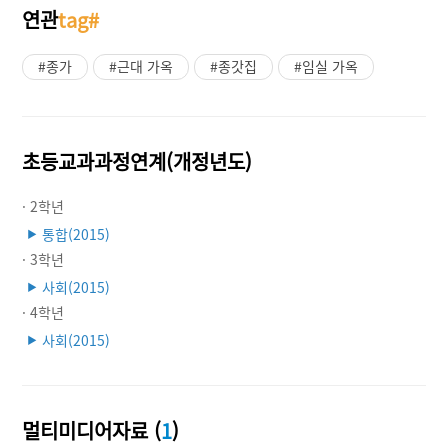
연관
tag#
#종가
#근대 가옥
#종갓집
#임실 가옥
초등교과과정연계(개정년도)
· 2학년
통합(2015)
▶
· 3학년
사회(2015)
▶
· 4학년
사회(2015)
▶
멀티미디어자료 (
1
)