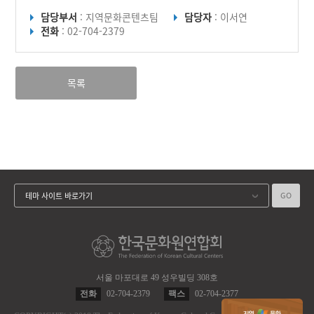
담당부서
: 지역문화콘텐츠팀
담당자
: 이서연
전화
: 02-704-2379
목록
GO
테마 사이트 바로가기
서울 마포대로 49 성우빌딩 308호
전화
02-704-2379
팩스
02-704-2377