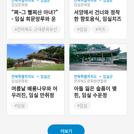
>
>
전북특별자치도
임실군
전북특별자치도
임실군
임실문화원
임실문화원
“쩌~그 빨찌산 아녀?”
서양에서 건너와 정착
- 임실 회문망루와 운
한 향토음식, 임실치즈
암망루
#전라북도 근대문화유산
#임실
#치즈
#임실가볼만한곳
#전라북도 별미
#임실 가볼만한곳
#예능프로그램 음식
>
>
전북특별자치도
임실군
전북특별자치도
임실군
임실문화원
전라북도문화원연합회
여름날 배롱나무와 어
아들 잃은 슬픔이 맺
우러진, 임실 만취정
힌, 임실 수운정
#임실
#임실
#배롱나무가 아름다운 곳
#전라북도 누정
#전라북도 누정
#임실가볼만한곳
#임실가볼만한곳
더보기