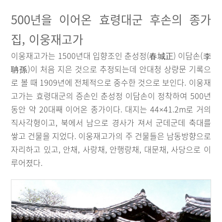
500년을 이어온 효령대군 후손의 종가
집, 이웅재고가
이웅재고가는 1500년대 입향조인 춘성정(春城正) 이담손(李
聃孫)이 처음 지은 것으로 추정되는데 안대청 상량문 기록으
로 볼 때 1909년에 전체적으로 중수한 것으로 보인다. 이웅재
고가는 효령대군의 증손인 춘성정 이담손이 정착하여 500년
동안 약 20대째 이어온 종가이다. 대지는 44×41.2m로 거의
직사각형이고, 북에서 남으로 경사가 져서 군데군데 축대를
쌓고 건물을 지었다. 이웅재고가의 주 건물들은 남동방향으로
자리하고 있고, 안채, 사랑채, 안행랑채, 대문채, 사당으로 이
루어졌다.