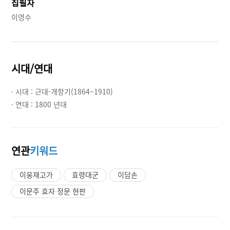
집필자
이영수
시대/연대
· 시대 :
근대-개항기(1864~1910)
· 연대 :
1800 년대
연관
키워드
이웅재고가
효령대군
이담손
이문주 효자 정문 현판