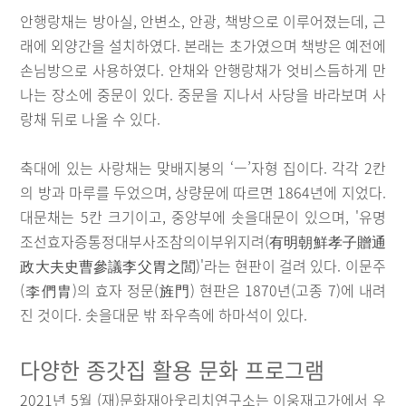
안행랑채는 방아실, 안변소, 안광, 책방으로 이루어졌는데, 근
래에 외양간을 설치하였다. 본래는 초가였으며 책방은 예전에
손님방으로 사용하였다. 안채와 안행랑채가 엇비스듬하게 만
나는 장소에 중문이 있다. 중문을 지나서 사당을 바라보며 사
랑채 뒤로 나올 수 있다.
축대에 있는 사랑채는 맞배지붕의 ‘ㅡ’자형 집이다. 각각 2칸
의 방과 마루를 두었으며, 상량문에 따르면 1864년에 지었다.
대문채는 5칸 크기이고, 중앙부에 솟을대문이 있으며, '유명
조선효자증통정대부사조참의이부위지려(有明朝鮮孝子贈通
政大夫史曹參議李父胃之閭)'라는 현판이 걸려 있다. 이문주
(李們胄)의 효자 정문(旌門) 현판은 1870년(고종 7)에 내려
진 것이다. 솟을대문 밖 좌우측에 하마석이 있다.
다양한 종갓집 활용 문화 프로그램
2021년 5월 (재)문화재아웃리치연구소는 이웅재고가에서 우