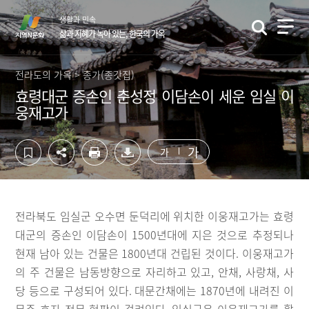
컨
하
생활과 민속
텐
단
삶과 지혜가 녹아 있는, 한국의 가옥
츠
영
영
역
역
바
전라도의 가옥 > 종가(종갓집)
바
로
효령대군 증손인 춘성정 이담손이 세운 임실 이
로
가
웅재고가
가
기
기
가
가
전라북도 임실군 오수면 둔덕리에 위치한 이웅재고가는 효령
대군의 증손인 이담손이 1500년대에 지은 것으로 추정되나
현재 남아 있는 건물은 1800년대 건립된 것이다. 이웅재고가
의 주 건물은 남동방향으로 자리하고 있고, 안채, 사랑채, 사
당 등으로 구성되어 있다. 대문간채에는 1870년에 내려진 이