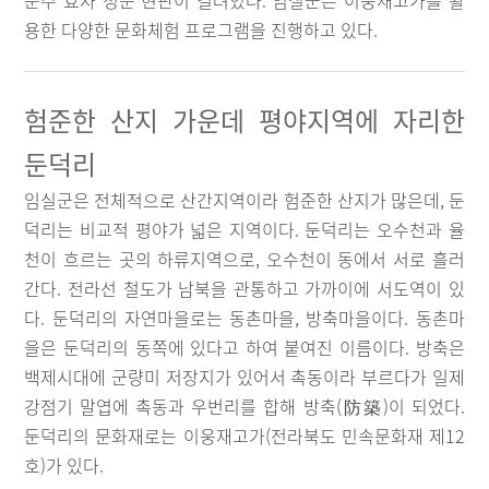
문주 효자 정문 현판이 걸려있다. 임실군은 이웅재고가를 활
용한 다양한 문화체험 프로그램을 진행하고 있다.
험준한 산지 가운데 평야지역에 자리한
둔덕리
임실군은 전체적으로 산간지역이라 험준한 산지가 많은데, 둔
덕리는 비교적 평야가 넓은 지역이다. 둔덕리는 오수천과 율
천이 흐르는 곳의 하류지역으로, 오수천이 동에서 서로 흘러
간다. 전라선 철도가 남북을 관통하고 가까이에 서도역이 있
다. 둔덕리의 자연마을로는 동촌마을, 방축마을이다. 동촌마
을은 둔덕리의 동쪽에 있다고 하여 붙여진 이름이다. 방축은
백제시대에 군량미 저장지가 있어서 촉동이라 부르다가 일제
강점기 말엽에 촉동과 우번리를 합해 방축(防築)이 되었다.
둔덕리의 문화재로는 이웅재고가(전라북도 민속문화재 제12
호)가 있다.