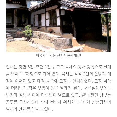
이웅재 고가(사진출처:문화재청)
안채는 정면 5칸, 측면 1칸 규모로 몸채의 동서 양쪽으로 날개
를 달아 ‘ㄷ’자형으로 되어 있다. 몸채는 각각 2칸의 안방과 대
청이 이어져 있고 대청 동쪽에 도장을 설치하였다. 도장 남쪽
에 머리방과 작은 부엌이 동쪽 날개가 된다. 서쪽날개부에는
부엌과 곁방 사이에 마루방이 별도로 있고, 곁방 전면 상부는
공루를 구성하였다. 안채 전면에 위치한 ‘ㄴ’자형 안행랑채의
날개가 안채를 감싸고 있다.