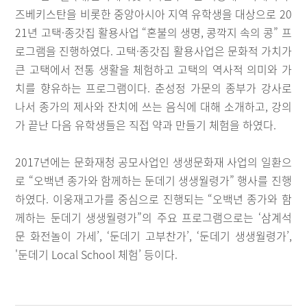
즈베키스탄을 비롯한 중앙아시아 지역 유학생을 대상으로 20
21년 고택·종갓집 활용사업 “혼불의 생명, 콩깍지 속의 콩” 프
로그램을 진행하였다. 고택·종갓집 활용사업은 문화적 가치가
큰 고택에서 전통 생활을 체험하고 고택의 역사적 의미와 가
치를 향유하는 프로그램이다. 춘성정 가문의 종부가 강사로
나서 종가의 제사와 잔치에 쓰는 음식에 대해 소개하고, 강의
가 끝난 다음 유학생들은 직접 약과 만들기 체험을 하였다.
2017년에는 문화재청 공모사업인 생생문화재 사업의 일환으
로 “오백년 종가와 함께하는 둔데기 생생월령가” 행사를 진행
하였다. 이웅재고가를 중심으로 진행되는 “오백년 종가와 함
께하는 둔데기 생생월령가”의 주요 프로그램으로는 ‘삼계석
문 화전놀이 가세’, ‘둔데기 고부찬가’, ‘둔데기 생생월령가’,
'둔데기 Local School 체험’ 등이다.