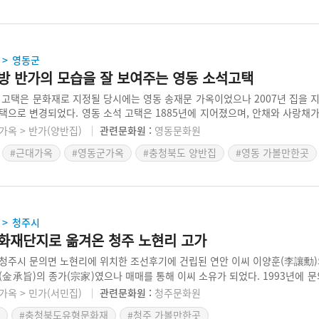
영동군
>
방 반가의 모습을 잘 보여주는 영동 소석고택
 고택은 문화재로 지정될 당시에는 영동 송재문 가옥이었으나 2007년 집을 
택으로 변경되었다. 영동 소석 고택은 1885년에 지어졌으며, 안채와 사랑채
오른쪽에 넓은 마당이 있다. 문화재로 지정될 당시 많이 퇴락했으나 충정 지역
가옥 > 반가(양반집)
관련문화원 :
영동문화원
 문화재로 지정되었다. 영동군에서는 영동 소석 고택에 대한 문화재 정비사업
#근대가옥
#영동군가옥
#충청북도 양반집
#영동 가볼만한곳
청주시
>
화재단지로 옮겨온 청주 노현리 고가
청주시 문의면 노현리에 위치한 조선후기에 건립된 연안 이씨 이양훈(李讓勳)의
(金承旨)의 종가(宗家)였으나 매매를 통해 이씨 소유가 되었다. 1993년에
문의문화재단지는 급속히 변화하는 산업화의 과정에서 전통문화를 교육하고자
가옥 > 민가(서민집)
관련문화원 :
청주문화원
 고가가 있다. 노현리 고가는 ㄱ자 형태의 안채 一자형의 광채, 사주문으로 
#충청북도유형문화재
#청주 가볼만한곳