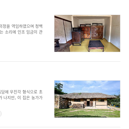
영의정을 역임하였으며 청백
는 소리에 인조 임금이 관
로 개조한 곳도 있으나, 2
흙담에 우진각 형식으로 초
 나지만, 이 집은 농가가
거주한 소주 가씨 집안이다.
 ㅁ자로 완성된 초가집이다.