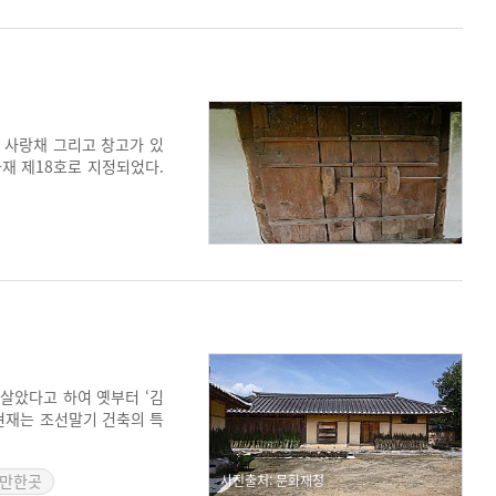
 사랑채 그리고 창고가 있
재 제18호로 지정되었다.
데타로 의원직을 상실했지만
였다.
살았다고 하여 옛부터 ‘김
 현재는 조선말기 건축의 특
 특이하다. 건축의장 기법이
볼만한곳
사진출처: 문화재청