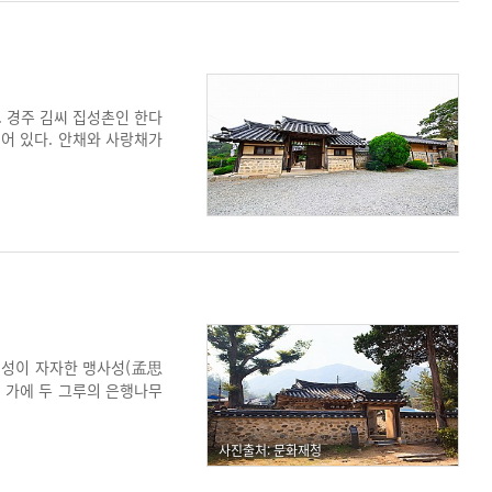
 경주 김씨 집성촌인 한다
되어 있다. 안채와 사랑채가
 안채 주위에 부속채를 배
. 대문을 행랑채와 별도로
건물 간의 위계성을 부여하
.
명성이 자자한 맹사성(孟思
당 가에 두 그루의 은행나무
(구괴정), 은행나무로 구성
고택이라 한다. 고택 뒤편에
사진출처: 문화재청