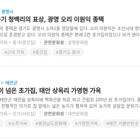
광명시
기 청백리의 표상, 광명 오리 이원익 종택
익 종택은 경기도 광명시 소하2동 영당말에 있다. 오리 이원익은 조선시대 
으로 존경받고 있다. 오리 이원익 종택은 본래 2칸 초가집이었으나 비가 샌다
어 하사했다. 관감정은 지금은 관감당이 되었다. 오리 이원익 종택은 현대식으
가옥 > 종가(종갓집)
관련문화원 :
광명문화원
기지역 살림집의 모습을 잘 보존했다는 평가를 받는다.
#근대 가옥
#종갓집
#경기도 종가
태안군
>
이 넘은 초가집, 태안 상옥리 가영현 가옥
태안군 태안읍 상옥리에 백화산을 뒤로 하고 건립된 200년 된 초가집이다. 
 전형적인 민가로 집 앞에는 넓은 농지가 펼쳐져 있어 농가의 살림집 분위기가
빈의 덕목을 구현하고 있는 선비의 집이다. 이 집 주인은 15대째 이곳에서 
가옥 > 민가(서민집)
관련문화원 :
태안문화원
에 200년 전 몸채를 지었고, 이후 1940년대까지 부속 건물을 덧대어지으며
#소주가씨
#충청남도문화재
#가영현가옥
#태안 가볼만한곳
하게 쌓은 담, 담 사이에 불뚝 솟은 굴뚝, 그리고 초가지붕이 조화를 이룬다.