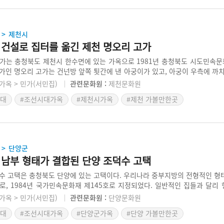
제천시
>
 건설로 집터를 옮긴 제천 명오리 고가
가는 충청북도 제천시 한수면에 있는 가옥으로 1981년 충청북도 시도민속문
가인 명오리 고가는 건넌방 앞쪽 툇간에 낸 아궁이가 있고, 아궁이 우측에 까
는 쪽문이 아니라 환기를 위한 시설이다. 이처럼 명오리 고가는 작은 규모를 
가옥 > 민가(서민집)
관련문화원 :
제천문화원
 원래의 자리에서 이전 복원하여 세웠다.
시대
#조선시대가옥
#제천시가옥
#제천 가볼만한곳
단양군
>
 남부 형태가 결합된 단양 조덕수 고택
수 고택은 충청북도 단양에 있는 고택이다. 우리나라 중부지방의 전형적인 형
로, 1984년 국가민속문화재 제145호로 지정되었다. 일반적인 집들과 달리
엌 다음에 아랫방을 둔 남도 형태의 영향도 볼 수 있다.
가옥 > 민가(서민집)
관련문화원 :
단양문화원
시대
#조선시대가옥
#단양군가옥
#단양 가볼만한곳