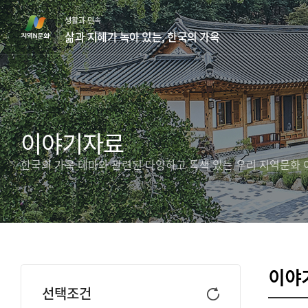
본
생활과 민속
문
삶과 지혜가 녹아 있는, 한국의 가옥
바
로
가
기
이야기자료
한국의 가옥 테마와 관련된 다양하고 특색 있는 우리 지역문화
이야
선택조건