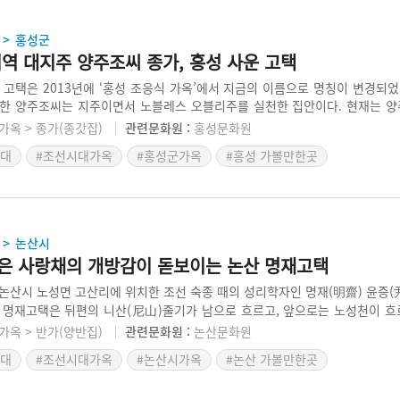
홍성군
>
역 대지주 양주조씨 종가, 홍성 사운 고택
 고택은 2013년에 ‘홍성 조응식 가옥’에서 지금의 이름으로 명칭이 변경되
한 양주조씨는 지주이면서 노블레스 오블리주를 실천한 집안이다. 현재는 양주
주하고 있다. 부속건물, 그 중에서도 창고가 많아 충청 지역 대지주 반가였음
가옥 > 종가(종갓집)
관련문화원 :
홍성문화원
다. 2018년에는 홍성군에서 고택스테이도 운영했다.
시대
#조선시대가옥
#홍성군가옥
#홍성 가볼만한곳
논산시
>
은 사랑채의 개방감이 돋보이는 논산 명재고택
논산시 노성면 고산리에 위치한 조선 숙종 때의 성리학자인 명재(明齋) 윤증(尹拯,
 명재고택은 뒤편의 니산(尼山)줄기가 남으로 흐르고, 앞으로는 노성천이 
한다. 주변에 노성향교, 권리사 등의 유교유적이 다수 있다. 튼 ㅁ자형의 일
가옥 > 반가(양반집)
관련문화원 :
논산문화원
, 남성 공간인 사랑채는 우측 전면에, 여성 공간인 안채는 좌측 후면에 배치
시대
#조선시대가옥
#논산시가옥
#논산 가볼만한곳
채 앞에는 넓은 연못을 두고, 연못 안에 섬을 두어 신선사상이 투영되어 있다.