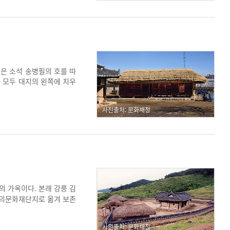
지은 소석 송병필의 호를 따
가 모두 대지의 왼쪽에 치우
 반가의 특성을 잘 보여준다
을 하고, 방재시스템도 구
사진출처: 문화재청
 가옥이다. 본래 강릉 김
 문의문화재단지로 옮겨 보존
 만든 역사교육 현장으로
이루어진 중부지역의 가옥이
사진출처: 문화재청