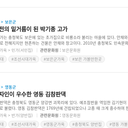
보은군
>
전의 밑거름이 된 박기종 고가
가는 충청북도 보은에 있는 초가집으로 비룡소라 불리는 마을에 있다. 안채와
로 전해지지만 현존하는 건물은 안채와 창고이다. 2010년 충청북도 민속문화
보은 제일의 부자이고 제5대 민의원에 당선되었다. 9개월 만에 5·16군사쿠
가옥 > 민가(서민집)
관련문화원 :
보은문화원
을 고집했다. 그의 큰아들 맹호는 우리나라 출판계를 선도한 민음사를 창립하
시대
#조선시대가옥
#보은군가옥
#보은 가볼만한곳
영동군
>
자인이 우수한 영동 김참판댁
판댁은 충청북도 영동군 양강면 괴목리에 있다. 예조참판을 역임한 김기현이 
로 불렸다. 영동 김참판댁은 1769년에 건립되었으나 고종 때 크게 중수하여
주고 있다. 안채는 사대부가에서 흔히 쓰는 ‘ㄷ’자형 구조이며, 지붕 부분이
가옥 > 반가(양반집)
관련문화원 :
영동문화원
수하고 환경과 잘 어우러진 건축으로 평가받고 있다.
시대
#조선시대가옥
#영동군가옥
#충청북도 양반집
#영동 가