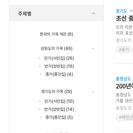
경기도
>
주제별
조선 중
오리 이원
리의 표상
한국의 가옥 개관
(6)
감정을 지
경기도의 
0세기 경
강원도의 가옥
(46)
#종가
민가(서민집)
(26)
반가(양반집)
(16)
종가(종갓집)
(4)
충청남도
200년
경기도의 가옥
(29)
충청남도 
가를 얹은
민가(서민집)
(10)
아니라 청
충청도의 
반가(양반집)
(14)
넓은 대지
#태안군
종가(종갓집)
(5)
돌을 정교