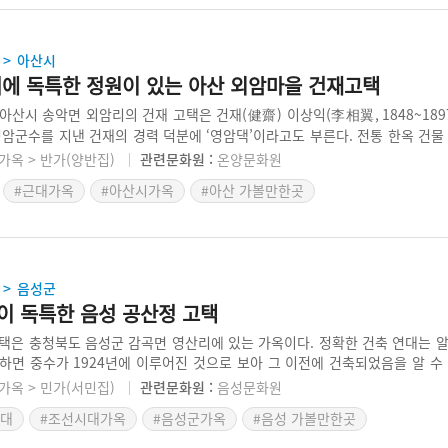
아산시
>
터에 독특한 정원이 있는 아산 외암마을 건재고택
아산시 송악면 외암리의 건재 고택은 건재(健齋) 이상익(李相翼, 1848~1897
영암군수를 지낸 건재의 경력 덕분에 ‘영암댁’이라고도 부른다. 전통 한옥 건물
며, 사랑채 앞의 정원은 설화산의 계곡물을 끌어들여 꾸몄다. 방의 갯수가 많
가옥 > 반가(양반집)
관련문화원 :
온양문화원
호지집 등으로 미루어보아 일을 하던 노비들의 규모를 알 수 있다. 충청도 양
#근대가옥
#아산시가옥
#아산 가볼만한곳
히 안채 주변의 마당이 넓은 것이 특징이다.
음성군
>
이 독특한 음성 공산정 고택
택은 충청북도 음성군 감곡면 영산리에 있는 가옥이다. 정확한 건축 연대는 알
하면 중수가 1924년에 이루어진 것으로 보아 그 이전에 건축되었음을 알 수
자 형으로 서해안 중부지방의 일반적인 가옥형태를 보이는데, 까치구멍을 내고 
가옥 > 민가(서민집)
관련문화원 :
음성문화원
락의 꾸밈이 독특하다.
시대
#조선시대가옥
#음성군가옥
#음성 가볼만한곳