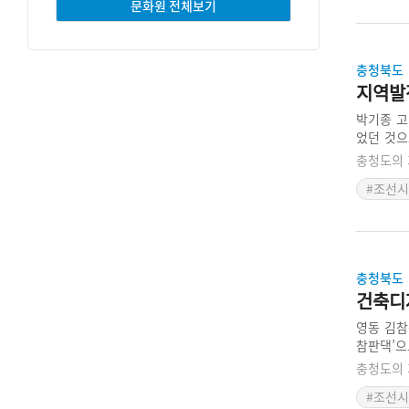
문화원 전체보기
충청북도
지역발
박기종 고
었던 것으
박기종은 
충청도의 
끝내 야당
#조선
충청북도
건축디
영동 김참
참판댁’으
징을 보여
충청도의 
대단히 우
#조선