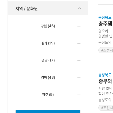
지역 / 문화원
충청북도
충주댐
강원
(46)
명오리 고
평범한 민
멍의 용도
충청도의 
경기
(29)
댐 건설로
#조선
경남
(17)
충청북도
경북
(43)
중부와
단양 조덕
합된 민가
광주
(9)
있고, 부
충청도의 
#조선