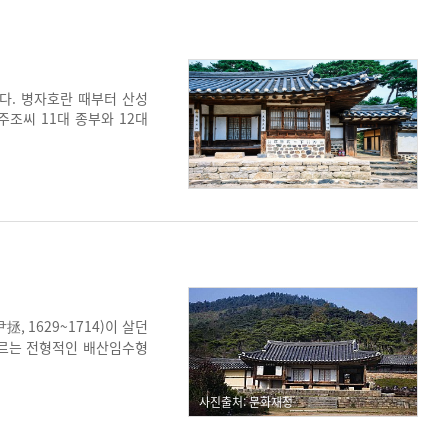
었다. 병자호란 때부터 산성
조씨 11대 종부와 12대
을 보여주는 사료적 가치를
 1629~1714)이 살던
흐르는 전형적인 배산임수형
반적인 충청도 지역 양반가옥
하여 건물별 위계를 부여했
사진출처: 문화재청