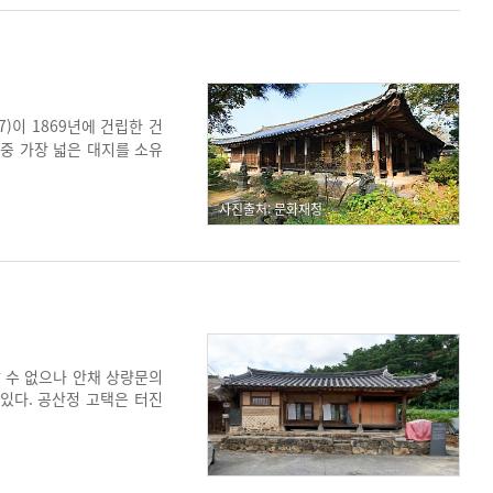
)이 1869년에 건립한 건
 중 가장 넓은 대지를 소유
은 행랑채, 안채 뒤쪽에 따
반집의 전형을 잘 갖추고 있
사진출처: 문화재청
 수 없으나 안채 상량문의
 있다. 공산정 고택은 터진
대청 뒷문 대신 창호를 내