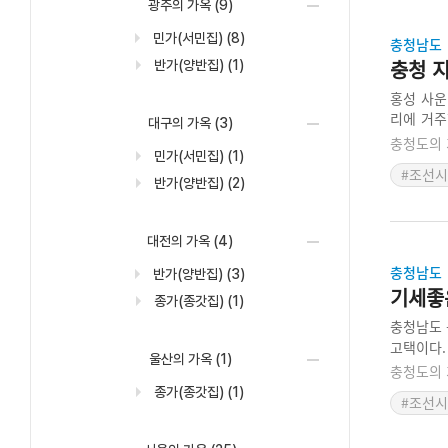
광주의 가옥
(9)
민가(서민집)
(8)
충청남도
충청 지
반가(양반집)
(1)
홍성 사운
리에 거주
대구의 가옥
(3)
종손이 거
충청도의 
민가(서민집)
(1)
지닌 집이
#조선
반가(양반집)
(2)
대전의 가옥
(4)
충청남도
반가(양반집)
(3)
기세좋
종가(종갓집)
(1)
충청남도 
고택이다.
울산의 가옥
(1)
국에 위치
충청도의 
구조이지만
종가(종갓집)
(1)
#조선
다. 대문