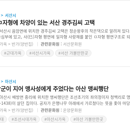
서산시
>
 ㅁ자형에 차양이 있는 서산 경주김씨 고택
서산시 음암면에 위치한 경주김씨 고택은 정순왕후의 작은댁으로 알려져 있다.
중심부에 있고, 사(巳)자형 평면에 일자형 사랑채를 붙인 ㅁ자형 평면구조로 
있지만 안채는 동향으로, 사랑채는 본체와 직각이 되도록 배치하여 남향이다.
가옥 > 반가(양반집)
관련문화원 :
서산문화원
마당에 틈을 두지 않아, 튼 ㅁ자형의 충청도 일반집과 달리 꽉 찬 ㅁ자형이다
#근대가옥
#서산시가옥
#서산 가볼만한곳
서리에 배치하였고, 본체는 팔작지붕을 얹고, 부속채에는 우진각지붕을 얹어 
랑채 앞쪽에 차양을 설치하여 여느 살림집에서 볼 수 없는 독특함을 지니고 있다
아산시
>
장군이 지어 맹사성에게 주었다는 아산 맹씨행단
아산시 배방면 중리에 위치한 맹씨행단은 조선초기의 좌의정이자 청백리로 
60~1438)이 살던 집이다. 공자가 은행나무 아래에서 가르쳤다는 뜻을 좇아 마
학문을 이어갔기에 '행단(杏壇)'이라 부른다. 행단은 고택, 가묘(세덕사), 정자
가옥 > 반가(양반집)
관련문화원 :
온양문화원
. 고택은 조선 전기 양식으로 지어졌으며, 현존하는 가정집 중 가장 오래된 
시대
#조선시대가옥
#아산시가옥
#아산 가볼만한곳
집안의 가묘인 세덕사가 있어, 맹사성과 그의 부친, 조부의 위패가 모셔져 있다.