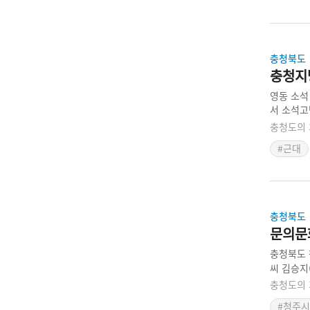
충청북도
충청지
영동 소석
서 소석고
쳐 있어 
충청도의 
는 점에서
#근대
축하였다.
충청북도
문의문
충청북도 
씨 김승지
중이다. 
충청도의 
여러 채의
#청주시