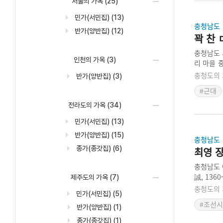
서울의 가옥
(25)
민가(서민집)
(13)
충청남도
반가(양반집)
(12)
꽉 찬
충청남도 
인천의 가옥
(3)
리 마을 
연결되어 
충청도의 
반가(양반집)
(3)
치하여 안
#근대
대지의 모
였다. 사
전라도의 가옥
(34)
민가(서민집)
(13)
반가(양반집)
(15)
충청남도
종가(종갓집)
(6)
최영 
충청남도 
誠, 13
제주도의 가옥
(7)
를 심고 
충청도의 
민가(서민집)
(5)
되어 있다
#조선
는 맹씨 
반가(양반집)
(1)
종가(종갓집)
(1)