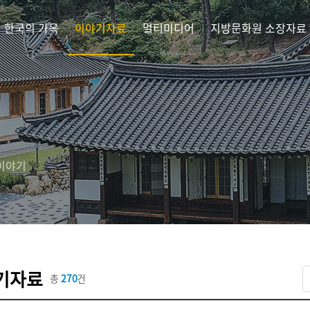
한국의 가옥
이야기자료
멀티미디어
지방문화원 소장자료
 이야기
기자료
총
270
건