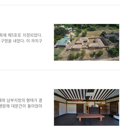
화재 제5호로 지정되었다.
치구멍을 내었다. 이 까치구
잘 활용한 초가집이다. 충주
태와 남부지방의 형태가 결
 행랑채 대문간이 돌아앉아