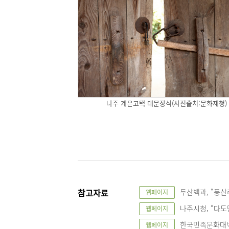
나주 계은고택 대문장식(사진출처:문화재청)
참고자료
두산백과, “풍산리”
웹페이지
나주시청, “다도면”
웹페이지
한국민족문화대백과,
웹페이지