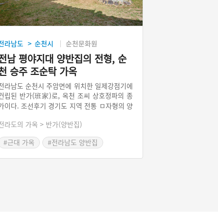
전라남도
순천시
순천문화원
>
전남 평야지대 양반집의 전형, 순
천 승주 조순탁 가옥
전라남도 순천시 주암면에 위치한 일제강점기에
건립된 반가(班家)로, 옥천 조씨 상호정파의 종
가이다. 조선후기 경기도 지역 전통 ㅁ자형의 양
반집의 영향을 받았지만 안마당이 넓고 개방적
전라도의 가옥 > 반가(양반집)
인 것이 특징이다. 2,651㎡의 넓은 대지에 건립
된 가옥으로, 사랑채 상량문에 ‘태세갑술(太歲
#근대 가옥
#전라남도 양반집
甲戌)…’의 기록으로 보아 갑술년인 1934년에
#순천 가옥
건립된 것으로 추정된다. 안채와 별채, 안마당으
로 이루어진 안공간은 사랑채의 바깥공간과 독
립된 공간으로 구성되어 있으며, 안공간과 바깥
공간을 잇는 기타공간인 마당이 두 공간을 연결
한다. 5칸의 솟을대문에서 웅장한 가옥의 멋이
드러난다.