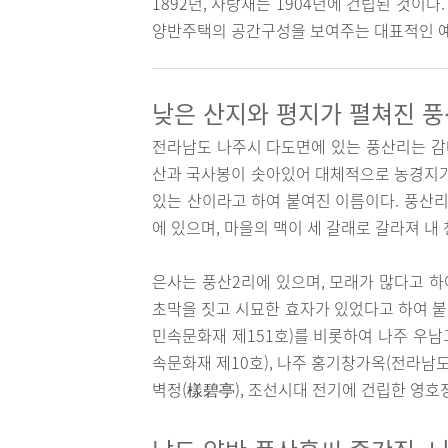
1892년, 사랑채는 1904년에 건립된 것이다
양반주택의 공간구성을 보여주는 대표적인 
낮은 산지와 평지가 펼쳐진 
전라남도 나주시 다도면에 있는 풍산리는 감태
산과 국사봉이 솟아있어 대체적으로 농경지가
있는 산이라고 하여 붙여진 이름이다. 풍산리
에 있으며, 마을의 맥이 세 갈래로 갈라져 내
은사는 풍산2리에 있으며, 모래가 많다고 하
초막을 짓고 시묘한 효자가 있었다고 하여 
민속문화재 제151호)를 비롯하여 나주 우남
속문화재 제10호), 나주 홍기창가옥(전라남도
벽정(樣碧亭), 조선시대 전기에 건립한 영호정