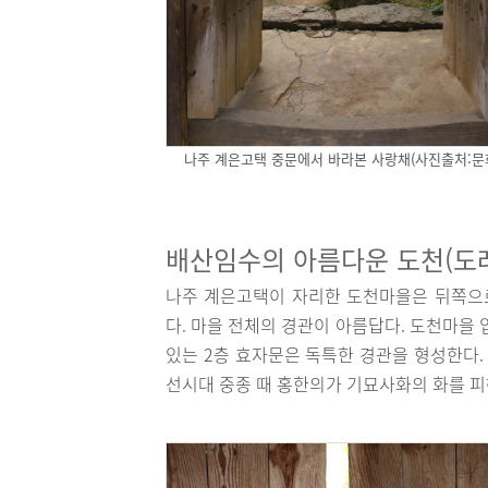
나주 계은고택 중문에서 바라본 사랑채(사진출처:문
배산임수의 아름다운 도천(도
나주 계은고택이 자리한 도천마을은 뒤쪽으로
다. 마을 전체의 경관이 아름답다. 도천마을
있는 2층 효자문은 독특한 경관을 형성한다
선시대 중종 때 홍한의가 기묘사화의 화를 