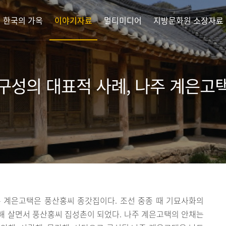
한국의 가옥
이야기자료
멀티미디어
지방문화원 소장자료
성의 대표적 사례, 나주 계은고택
 계은고택은 풍산홍씨 종갓집이다. 조선 중종 때 기묘사화의
해 살면서 풍산홍씨 집성촌이 되었다. 나주 계은고택의 안채는