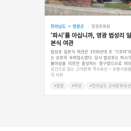
전라남도
영광군
영광문화원
>
‘파시’를 아십니까, 영광 법성리 
본식 여관
법성포 일본식 여관은 1930년대 초 ‘기쿠야’
는 상호의 숙박업소였다. 당시 법성포는 파시
불야성을 이루던 흥성하는 항구였으므로 여
공간으로 읽는 근대문화 역사유산 > 보통사람
곳의 여관이 있었다. 그러나 현재는 기쿠야 여
의 자취
만 남았다. 2층으로 지어진 기쿠야 여관은 한
에 일본식을 직감하게 하지만 해방 이후 소유
#영광
#여관
#전라남도 근대문화유산
을 갖게 된 집안이 살림집으로 사용하면서 꾸
히 손질하고 가꾸어온 덕에 모습을 유지할 수 
었다. 법성포의 옛 영화는 쇠락했지만, 건축물
남아 근현대 삶의 한 단면을 보여준다.