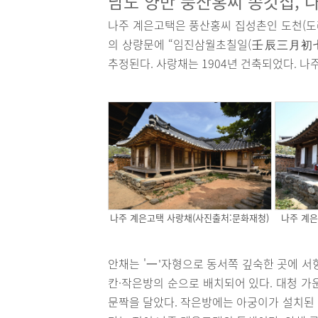
남도 양반 풍산홍씨 종갓집, 
나주 계은고택은 풍산홍씨 집성촌인 도천(도래
의 상량문에 “임진삼월초칠일(壬辰三月初七日)
추정된다. 사랑채는 1904년 건축되었다. 나
나주 계은고택 사랑채(사진출처:문화재청)
나주 계은
안채는 '一'자형으로 동서쪽 깊숙한 곳에 서
칸·작은방의 순으로 배치되어 있다. 대청 
문짝을 달았다. 작은방에는 아궁이가 설치된 