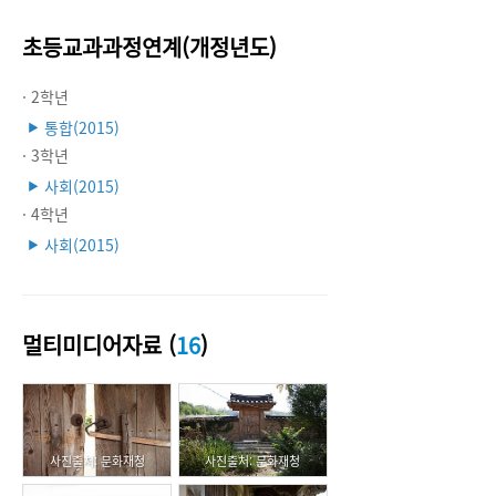
초등교과과정연계(개정년도)
· 2학년
통합(2015)
▶
· 3학년
사회(2015)
▶
· 4학년
사회(2015)
▶
멀티미디어자료 (
16
)
사진출처: 문화재청
사진출처: 문화재청