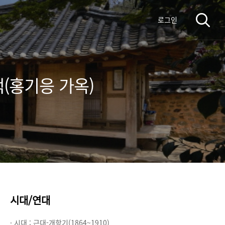
로그인
(홍기응 가옥)
시대/연대
· 시대 :
근대-개항기(1864~1910)