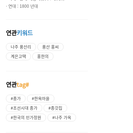
· 연대 :
1800 년대
연관
키워드
나주 풍산리
풍산 홍씨
계은고택
홍한의
연관
tag#
#종가
#한옥마을
#조선시대 종가
#종갓집
#한국의 민가정원
#나주 가옥