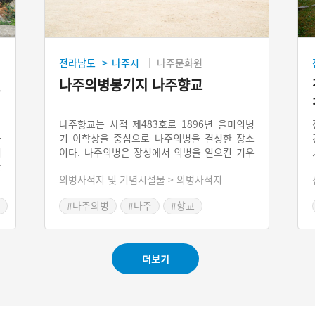
전라남도
나주시
나주문화원
>
일
나주의병봉기지 나주향교
라
나주향교는 사적 제483호로 1896년 을미의병
가
기 이학상을 중심으로 나주의병을 결성한 장소
러
이다. 나주의병은 장성에서 의병을 일으킨 기우
들
관
만의 격문이 전달되자 나주의 유림들과 향리들
의병사적지 및 기념시설물 > 의병사적지
눈
이 나주향교에 모여 이학상을 의병장으로 추대
권
하고 의병을 일으켰다. 이후 나주의병은 광주로
#나주의병
#나주
#향교
준
진출하여 북상을 준비하다 선유사가 내려와 왕
있
명으로 해산을 종용하자 결국 해산하였다.
은
더보기