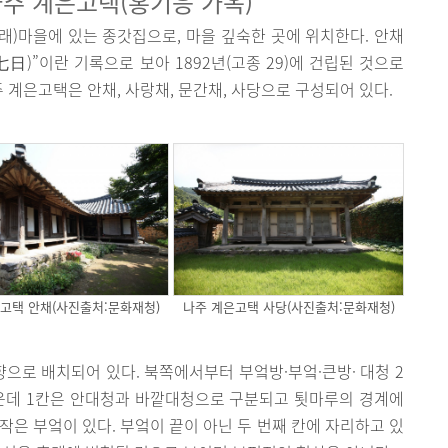
나주 계은고택(홍기응 가옥)
)마을에 있는 종갓집으로, 마을 깊숙한 곳에 위치한다. 안채
”이란 기록으로 보아 1892년(고종 29)에 건립된 것으로
주 계은고택은 안채, 사랑채, 문간채, 사당으로 구성되어 있다.
고택 안채(사진출처:문화재청)
나주 계은고택 사당(사진출처:문화재청)
향으로 배치되어 있다. 북쪽에서부터 부엌방·부엌·큰방· 대청 2
가운데 1칸은 안대청과 바깥대청으로 구분되고 툇마루의 경계에
작은 부엌이 있다. 부엌이 끝이 아닌 두 번째 칸에 자리하고 있