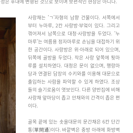
구성은 후대에 변형된 것으로 보이며 보편적인 현상은 아니다.
사랑채는 'ㄱ'자형의 남향 건물이다. 서쪽에서
부터 누마루, 2칸 사랑방·부엌이 있다. 그리고
꺾어져서 남쪽으로 대청·사랑방을 두었다. '누
마루'는 여름용 정자마루로 손님을 대접하기 위
한 공간이다. 사랑방은 위·아래로 되어 있으며,
뒤쪽에 골방을 두었다. 작은 사랑 앞쪽에 툇마
루를 설치하였다. 대청은 문이 없으며, 행랑마
당과 연결된 담장의 수키와를 이용해 대문으로
출입하는 사람을 파악할 수 있게 하였다. 조상
들의 슬기로움이 엿보인다. 다른 양반집에 비해
사랑채 앞마당이 좁고 안채와의 간격이 좁은 편
이다.
골목 끝에 있는 솟을대문의 문간채은 6칸 단간
통(單間通)이다. 바깥벽은 중방 아래에 화방벽