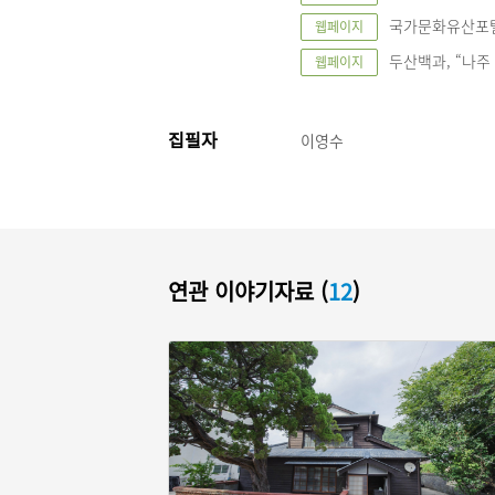
국가문화유산포털, “
웹페이지
두산백과, “나주 
웹페이지
집필자
이영수
연관 이야기자료 (
12
)