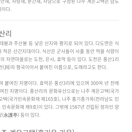
. 안채, 사랑채, 문간채, 사당으로 구성된 나주 계은고택은 남도
예이다.
풍산리
봉과 주산봉 등 낮은 산지와 평지로 되어 있다. 다도면은 식
 적은 산간지대이다. 식산은 군사들이 사흘 동안 먹을 식량이
의 자연마을로는 도천, 은사, 효막 등이 있다. 도천은 풍산1리
 천(川)자 형국이어서 붙여진 이름으로, 도래라고도 한다.
여 붙여진 지명이다. 효막은 풍산3리에 있으며 300여 년 전에
붙여진 지명이다. 풍산리의 문화유산으로는 나주 계은고택(국가
고택(국가민속문화재 제165호), 나주 홍기종가옥(전라남도 민
 민속문화재 제9호)이 있다. 그밖에 1587년 건립된 정자인 양
(永護亭) 등이 있다.