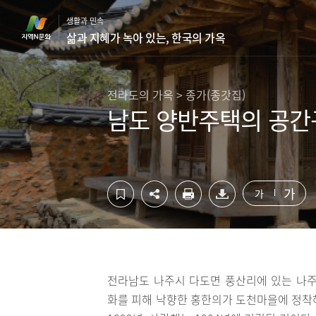
컨
하
생활과 민속
텐
단
삶과 지혜가 녹아 있는, 한국의 가옥
츠
영
영
역
역
바
바
로
전라도의 가옥 > 종가(종갓집)
로
가
남도 양반주택의 공간구
가
기
기
가
가
전라남도 나주시 다도면 풍산리에 있는 나주
화를 피해 낙향한 홍한의가 도천마을에 정착