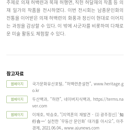
주제로 의재 허백련과 목재 허행면, 직헌 허달재의 작품 등 의
재 일가의 작품을 전시하였다. 이번 전시회는 남종문인화의
전통을 이어받은 의재 허백련의 화풍과 정신이 현대로 이어지
는 과정을 감상할 수 있다. 이 밖에 사군자를 비롯하여 다채로
운 미술 활동도 체험할 수 있다.
참고자료
국가문화유산포털, “허백련춘설헌”, www.heritage.g
웹페이지
o.kr
두산백과, “허련”, 네이버지식백과, https://terms.na
웹페이지
ver.com
이재호, 박승호, “[지역혼의 재발견 - (1) 광주정신] ‘知
웹페이지
行合一’ 실천한 '무등산 문인화' 대가를 아시오”, 아주
경제, 2021.06.04., www.ajunews.com