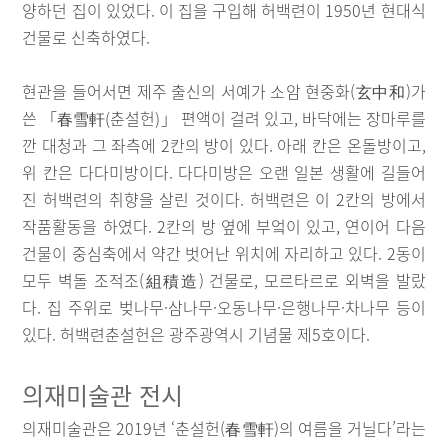
양하던 집이 있었다. 이 집을 구입해 허백련이 1950년 현대식
건물로 신축하였다.
현관을 들어서면 제주 출신의 서예가 소암 현중화(玄中和)가
쓴 「春雪軒(춘설헌)」 편액이 걸려 있고, 바닥에는 장마루를
깐 대청과 그 좌측에 2칸의 방이 있다. 아래 칸은 온돌방이고,
위 칸은 다다미방이다. 다다미방은 오랜 일본 생활에 길들어
진 허백련의 취향을 살린 것이다. 허백련은 이 2칸의 방에서
작품활동을 하였다. 2칸의 방 옆에 부엌이 있고, 연이어 다음
건물이 중심축에서 약간 벗어난 위치에 자리하고 있다. 2동이
모두 벽돌 조적조(組積造) 건물로, 모르타르로 외벽을 발랐
다. 집 주위로 벚나무·삼나무·오동나무·은행나무·차나무 등이
있다. 허백련춘설헌은 광주광역시 기념물 제5호이다.
의재미술관 전시
의재미술관은 2019년 ‘춘설헌(春雪軒)의 여름을 거닐다’라는