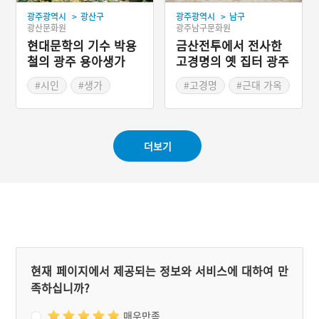
>
>
광주광역시
광산구
광주광역시
남구
광산문화원
광주남구문화원
현대문학의 기수 박용
금산전투에서 전사한
철의 광주 용아생가
고경명의 옛 집터 광주
고원희가옥
#시인
#생가
#고경명
#근대 가옥
#근대 가옥
#광주광역시 가옥
#광주광역시 가옥
더보기
현재 페이지에서 제공되는 정보와 서비스에 대하여 만
족하십니까?
매우만족