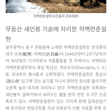
허백련춘설헌(사진출처:문화재청)
무등산 새인봉 기슭에 자리한 허백련춘설
헌
광주광역시 동구 운림동에 소재한 허백련춘설헌은 한국화의
대가 의재(毅齊) 허백련(許百鍊)이 1946년부터 1977년까지
약 30년동안 기거하면서 작품활동을 한 주택이다. 허백련은
허백련춘설헌에서 육당 최남선, 게오르규(Gheorghiu, C. V.)
등 국내외의 명사들과 교류하였다. 허백련춘설헌은 증심사
(證心寺) 입구에 있는 상가를 지나서 완만한 경사를 올라가면
오른쪽 높은 대지에 자리하고 있다. 허백련춘설헌 뒤쪽에는
새인봉의 골짜기에서 내려오는 물을 받아 만든 조그만 인공
폭포가 있다. 허백련춘설헌이 있는 자리에 본래 일제강점기
때 동아일보 편집국장을 지낸 최원순이 신병 치료를 위해 요