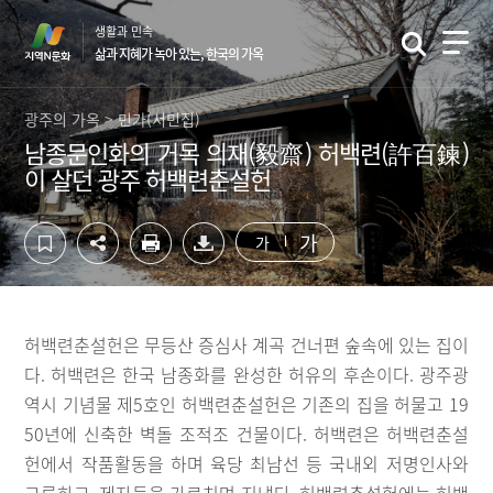
컨
하
생활과 민속
텐
단
삶과 지혜가 녹아 있는, 한국의 가옥
츠
영
영
역
역
바
광주의 가옥 > 민가(서민집)
바
로
남종문인화의 거목 의재(毅齋) 허백련(許百鍊)
로
가
이 살던 광주 허백련춘설헌
가
기
기
가
가
허백련춘설헌은 무등산 증심사 계곡 건너편 숲속에 있는 집이
다. 허백련은 한국 남종화를 완성한 허유의 후손이다. 광주광
역시 기념물 제5호인 허백련춘설헌은 기존의 집을 허물고 19
50년에 신축한 벽돌 조적조 건물이다. 허백련은 허백련춘설
헌에서 작품활동을 하며 육당 최남선 등 국내외 저명인사와