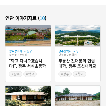
연관 이야기자료 (
10
)
>
>
광주광역시
동구
광주광역시
동구
광주동구문화원
광주동구문화원
“학교 다녀오겠습니
무등산 깃대봉의 민립
다!”, 광주 서석초등학
대학, 광주 조선대학교
교 본관·별관·체육관
본관
#광주
#학교
#광주
#학교
#광주근대역사
#광주근대역사
#근대교육시설
#근대교육시설