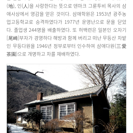
(地), 인(人)을 사랑한다는 뜻으로 덴마크 그룬투비 목사의 삼
애사상에서 영감을 얻은 것이다. 삼애학원은 1953년 광주농
업고등학교로 승격하였다가 1977년 운영난으로 문을 닫았
다. 졸업생 244명을 배출하였다. 또 허백련은 일본인 오자기
[尾崎]부자가 경영하다 해방과 함께 버리고 떠난 무등산 차밭
인 무등다원을 1946년 정부로부터 인수하여 삼애다원(三愛
茶園)으로 개명하고 차를 재배하였다.