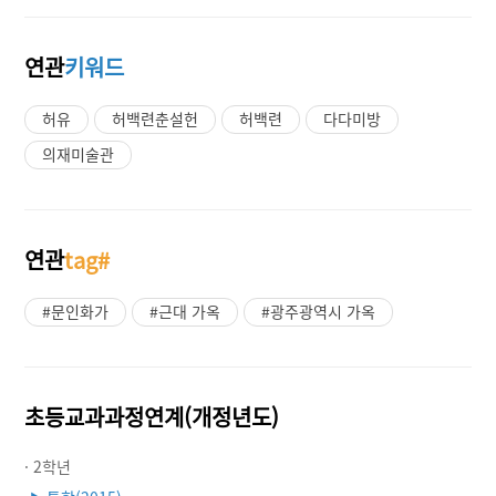
연관
키워드
허유
허백련춘설헌
허백련
다다미방
의재미술관
연관
tag#
#문인화가
#근대 가옥
#광주광역시 가옥
초등교과과정연계(개정년도)
· 2학년