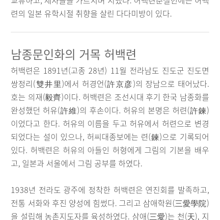
교류하고, 제자들을 가르치며 지냈다. 허백련춘설헌에는 허백
련의 일본 유학시절 취향을 살린 다다미방이 있다.
남종문인화의 거목 허백련
허백련은 1891년(고종 28년) 11월 전라남도 진도군 진도면
쌍정리(雙井里)에서 허경언(許京彦)의 장남으로 태어났다.
호는 의재(毅齊)이다. 허백련은 조선시대 후기 한국 남종화를
완성했던 허유(許維)의 후손이다. 허유의 본명은 허련(許鍊)
이었다고 한다. 허유의 이름을 두고 허유에서 허련으로 변경
되었다는 설이 있으나, 허씨대종보에는 련(鍊)으로 기록되어
있다. 허백련은 허유의 아들인 허형에게 그림의 기본을 배우
고, 일본과 서울에서 그림 공부를 하였다.
1938년 전라도 광주에 정착한 허백련은 연진회를 발족하고,
전통 서화와 후진 양성에 힘썼다. 그리고 삼애학원(三愛學院)
을 설립해 농촌지도자를 육성하였다. 삼애(三愛)는 천(天), 지