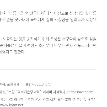
제7회 “아름다운 숲 전국대회”에서 대상으로 선정되었다. 아름
다운 숲을 찾아내어 국민에게 숲의 소중함을 알리고자 제정된
 노출되는 것을 방지하기 위해 조성된 수구막이 숲으로 섬솔
 중 송계숲은 마을이 형성된 초기부터 나무가 판자 정도로 자라면
하였다고 전한다.
 포항시사 Ⅲ, 포항시, 2010, 678.
, “포항오덕리애은당고택”, 네이버 지식백과, terms.naver.com
 빼어나고 아늑한 분위기 유서 깊고 살기 좋은 포항 ‘기북면’”, 경북신
., www.kbsm.net