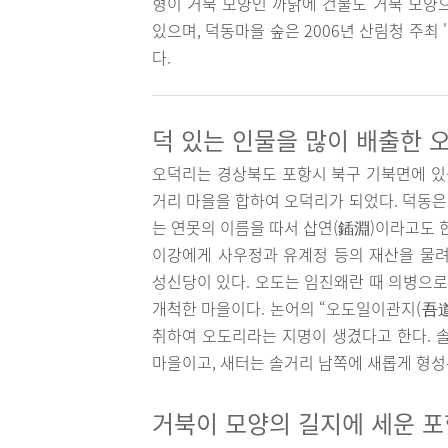
형이 거북 모양인 까닭에 건물도 거북 모
있으며, 덕동마을 숲은 2006년 산림청 주
다.
덕 있는 인물을 많이 배출한 
오덕리는 경상북도 포항시 북구 기북면에 있는 
거리 마을을 합하여 오덕리가 되었다. 덕동은
는 연못의 이름을 따서 삽연(鍤淵)이라고도 
이강에게 사우정과 유계정 등의 재산을 물려
성신당이 있다. 오도는 임진왜란 때 의병으로
개척한 마을이다. 논어의 “오도일이관지(吾道
취하여 오도리라는 지명이 생겼다고 한다. 
마을이고, 새터는 솔거리 남쪽에 새롭게 형성
거북이 모양의 길지에 세운 