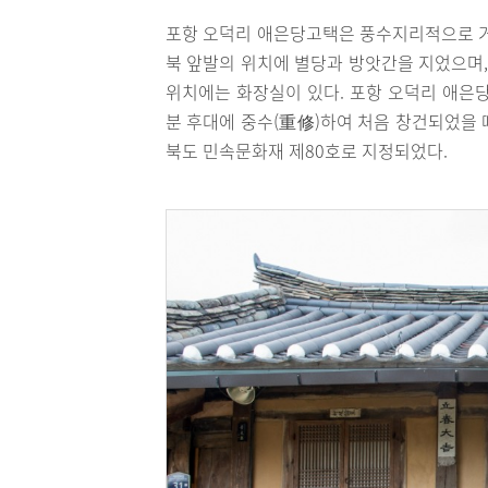
포항 오덕리 애은당고택은 풍수지리적으로 거
북 앞발의 위치에 별당과 방앗간을 지었으며,
위치에는 화장실이 있다. 포항 오덕리 애은당
분 후대에 중수(重修)하여 처음 창건되었을 
북도 민속문화재 제80호로 지정되었다.