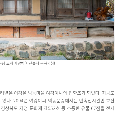
은당 고택 사랑채(사진출처:문화재청)
물려받은 이강은 덕동마을 여강이씨의 입향조가 되었다. 지금도
 있다. 2004년 여강이씨 덕동문중에서는 민속전시관인 호산
경상북도 지정 문화재 제552호 등 소중한 유물 67점을 전시