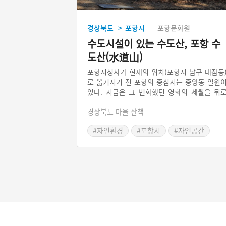
경상북도
포항시
포항문화원
>
수도시설이 있는 수도산, 포항 수
도산(水道山)
포항시청사가 현재의 위치(포항시 남구 대잠동
로 옮겨지기 전 포항의 중심지는 중앙동 일원
었다. 지금은 그 번화했던 영화의 세월을 뒤
하고 구도심 필살기를 위한 도시재생 사업들
경상북도 마을 산책
한창 진행되고 있는 곳이다. 이곳에 나지막한 
도산이 있다. 산은 도심 속 공원으로 사시사
#자연환경
#포항시
#자연공간
시민들의 사랑을 받으며 그 발길이 끊이지 않
다. 그런데 이곳 수도산은 다른 지역의 수도산
한자가 다르다. 타지역 수도산은 대부분 修道
인데, 포항 수도산은 일제강점기 수도(水道) 
설이 만들어진 것을 기념하여 水道山이라고 
다. 지금쯤은 원래의 이름인 백산, 모갈산을 
려줘 시절인연을 되새겨 봄직 하지 않은가?