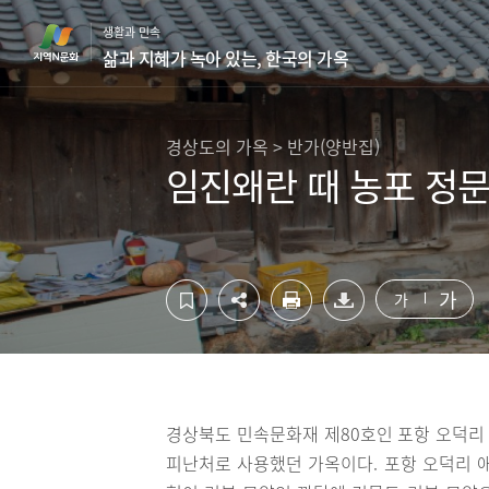
컨
하
생활과 민속
텐
단
삶과 지혜가 녹아 있는, 한국의 가옥
츠
영
영
역
역
바
바
로
경상도의 가옥 > 반가(양반집)
로
가
임진왜란 때 농포 정
가
기
기
가
가
경상북도 민속문화재 제80호인 포항 오덕리
피난처로 사용했던 가옥이다. 포항 오덕리 