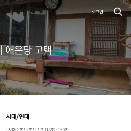
로그인
리 애은당 고택
시대/연대
· 시대 :
조선-조선 전기(1392~1592)