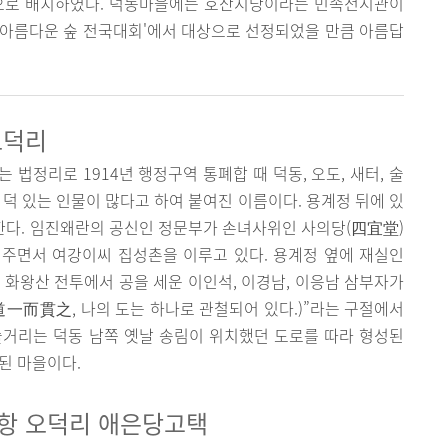
양으로 배치하였다. 덕동마을에는 호산지당이라는 민속전시관이
최 '아름다운 숲 전국대회'에서 대상으로 선정되었을 만큼 아름답
오덕리
법정리로 1914년 행정구역 통폐합 때 덕동, 오도, 새터, 술
 덕 있는 인물이 많다고 하여 붙여진 이름이다. 용계정 뒤에 있
한다. 임진왜란의 공신인 정문부가 손녀사위인 사의당(四宜堂)
주면서 여강이씨 집성촌을 이루고 있다. 용계정 옆에 재실인
 화왕산 전투에서 공을 세운 이인석, 이경남, 이응남 삼부자가
一而貫之, 나의 도는 하나로 관철되어 있다.)”라는 구절에서
솔거리는 덕동 남쪽 옛날 송림이 위치했던 도로를 따라 형성된
된 마을이다.
포항 오덕리 애은당고택