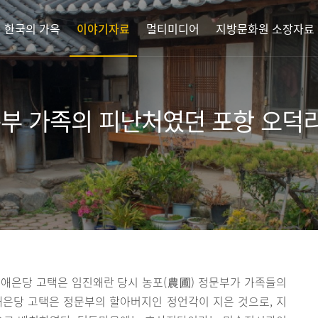
한국의 가옥
이야기자료
멀티미디어
지방문화원 소장자료
문부 가족의 피난처였던 포항 오덕
 애은당 고택은 임진왜란 당시 농포(農圃) 정문부가 가족들의
애은당 고택은 정문부의 할아버지인 정언각이 지은 것으로, 지