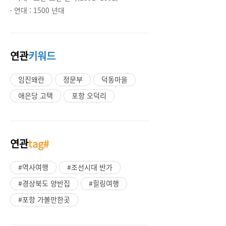
· 연대 :
1500 년대
연관
키워드
임진왜란
정문부
덕동마을
애은당 고택
포항 오덕리
연관
tag#
#역사여행
#조선시대 반가
#경상북도 양반집
#힐링여행
#포항 가볼만한곳