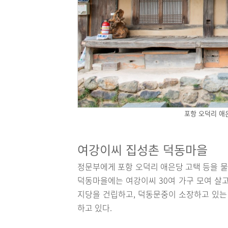
포항 오덕리 애
여강이씨 집성촌 덕동마을
정문부에게 포항 오덕리 애은당 고택 등을 
덕동마을에는 여강이씨 30여 가구 모여 살고
지당을 건립하고, 덕동문중이 소장하고 있는 
하고 있다.