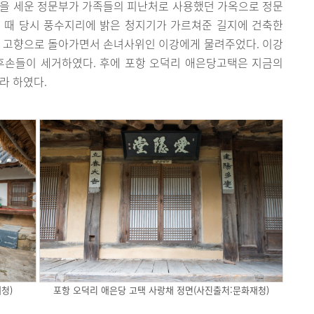
공을 세운 정문부가 가족들의 피난처로 사용했던 가옥으로 정문
 때 당시 풍수지리에 밝은 청지기가 가르쳐준 길지에 건축한
후 고향으로 돌아가면서 손녀사위인 이강에게 물려주었다. 이강
후손들이 세거하였다. 후에 포항 오덕리 애은당고택은 지금의
라 하였다.
청)
포항 오덕리 애은당 고택 사랑채 정면(사진출처:문화재청)