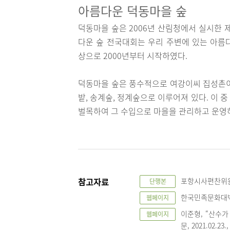
아름다운 덕동마을 숲
덕동마을 숲은 2006년 산림청에서 실시한 
다운 숲 전국대회는 우리 주변에 있는 아름
상으로 2000년부터 시작하였다.
덕동마을 숲은 풍수적으로 여강이씨 집성촌이
밭, 송계숲, 정계숲으로 이루어져 있다. 이
벌목하여 그 수입으로 마을을 관리하고 운영
참고자료
포항시사편찬위원회,
단행본
한국민족문화대백과
웹페이지
이준형, “산수가
웹페이지
문, 2021.02.23