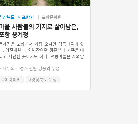
경상북도
포항시
포항문화원
>
마을 사람들의 기지로 살아남은,
포항 용계정
용계정은 포항에서 가장 오지인 덕동마을에 있
다. 임진왜란 때 의병장이던 정문부가 가족을 데
리고 피난한 곳이기도 하다. 덕동마을은 사의당
이강이 인조 때 낙향하여 지금도 여강 이씨가 많
사대부의 누정 > 원림 명승의 누정
이 사는 집성촌이다. 용계정은 여러 우여곡절을
겪으면서 현재에 이르고 있다. 마을 주민의 기지
#여강이씨
#경상북도 누정
가 없었으면 남아있지 못할 문화유산이다. 명승
#포항가볼만한곳
으로 지정될 만큼 자연환경이 아름답다.