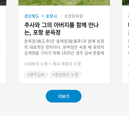
경상북도
포항시
포항문화원
>
추사와 그의 아버지를 함께 만나
는, 포항 분옥정
)
분옥정(噴玉亭)은 용계정(龍溪亭)과 함께 포항
이
의 대표적인 정자이다. 분옥정은 숙종 때 유학자
로
김계영을 기리기 위해 1820년 경주 김씨 문중에
이
서 지은 정자다. 분옥정은 ‘용계정사’ ‘화수정’
사대부의 누정 > 계곡 계류의 누정
수
‘청류헌’ 으로도 불리었다. 정자에는 여러 편액
철
과 기문이 걸려있다. 이 가운데 ‘용계정사’ ‘화수
#경주김씨
#경상북도 누정
는
정)’ 편액은 추사 김정희의 아버지 김노경이 쓴
#포항가볼만한곳
과
것이다. 또한 ‘분옥정’과 ‘청류헌’ 편액은 추사의
山
김정희가 썼다고 알려져 있다. 이처럼 포항 분옥
시
정에 가면 우리나라 글씨의 대명사인 추사와 그
더보기
의 아버지 유당의 서체를 함께 만날 수 있다.
쓴
돌