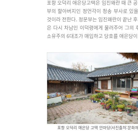
포항 오덕리 애은당고택은 임진왜란 때 큰 
부의 할아버지인 정언각이 청송 부사로 있을
것이라 전한다. 정문부는 임진왜란이 끝난 
은 다시 차남인 이덕령에게 물러주어 그의 
소유주의 6대조가 매입하고 당호를 애은당이
포항 오덕리 애은당 고택 안마당(사진출처:문화재