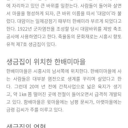
에 자리하고 있던 큰 바위를 일컫는다. 사람들이 들어와 살면
서 마을을 형성하게 되자, 큰 바위 이름을 따서 ‘대암이’라 불
렀다. 대암이는 일제강점기 때부터 한배미라 부르게 되었다고
한다. 1922년 군자염전을 조성할 당시 대암바위를 제방 축조
공사에 사용하였다고 한다. 죽율동의 문화재로는 시흥시 향토
유적 제7호 생금집이 있다.
생금집이 위치한 한배미마을
한배미마을은 시흥시의 남서쪽에 위치한다. 한배미마을에 사
는 사람들은 대부분 염전으로 생계를 꾸리며 살았다고 한
다. 그런데 20여 년 전에 간척사업으로 넓은 육지가 생기
고, 약 1㎞ 쯤 떨어진 곳에 전철이 들어오면서 급격히 개발되
고 있다. 함배마을은 윗마을에는 남평 문씨가, 아랫마을에는
금령 김씨가 주를 이루고 있다.
생금집의 연혁