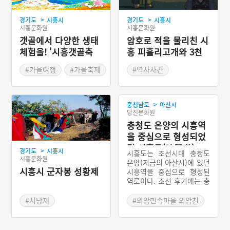
>
>
경기도
시흥시
경기도
시흥시
시흥문화원
시흥문화원
갯골에서 다양한 생태
암호로 적을 물리친 시
체험을! '시흥갯골축
흥 피흘리고개와 3천
제'
병마골
#가을여행
#가을축제
#역사사건
#경기도지명유래
>
충청남도
아산시
당진문화원
충청도 온양의 시흥역
을 중심으로 형성되었
던 시흥도(時興道)
>
경기도
시흥시
시흥도는 조선시대 충청도
시흥문화원
온양(지금의 아산시)에 있던
시흥시 군자봉 성황제
시흥역을 중심으로 형성된
역로이다. 조선 후기에는 충
청도 청양의 금정역을 중심
으로 하는 금정도에 통합되
#서낭제
#외암민속마을 외암천
었다. 조선 초기에는 지금의
#경기도 마을신앙
#충청우도 역로
아산시 일대에 있던 역을 관
#시흥 마을신앙
#유형원 역로 재편
할하다가 조선 후기 들어 당