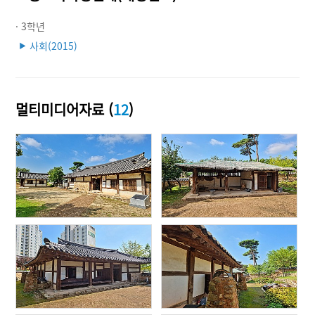
· 3학년
사회(2015)
▶
멀티미디어자료 (
12
)