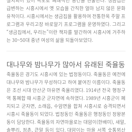
설치되어 있어 극도로 폐쇄적인 공간을 연출한다. 생금집은
급변하는 시흥시에서 옛 모습을 간직한 얼마 남지 않은 문화
유적이다. 시흥시에서는 생금집을 활용하여 전통한옥 주말 프
로그램과 우리고장 바로알기 프로그램을 운영하였다. 그리고
“생금집에서, 우리는”이란 책자를 발간하여 시흥시에 거주하
는 30~50대 중년 여성의 삶을 되돌아보았다.
대나무와 밤나무가 많아서 유래된 죽율동
죽율동은 경기도 시흥시에 있는 법정동이다. 죽율동은 예전에
대나무와 밤나무가 무성하다고 하여 붙여진 이름이다. 죽율동
은 조선 시대 안산군 마유면 죽율리였다. 1914년 전국 행정구
역 통폐합 때 시흥군 군자면에 속하였다. 1989년 시흥군이 폐
지되고 군자면, 소래읍, 수암면을 합쳐 시흥시로 승격되면서
시흥시 죽율동이 되었다. 법정동인 죽율동은 행정동인 정왕본
동이 담당한다. 죽율동의 자연마을로는 대암이(한배미), 새말,
솔뿌리, 정촌, 큰말 등이 있다. 대암이는 마을 서쪽 숫통뫼산