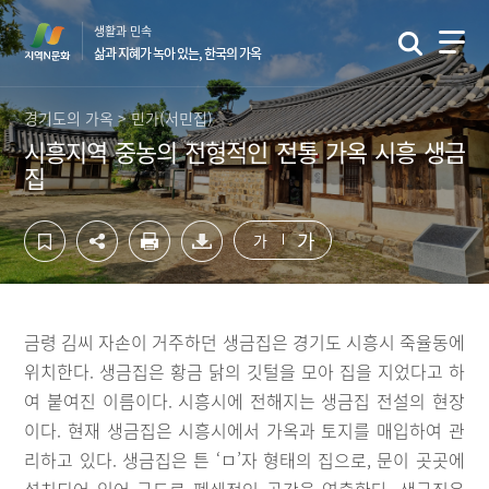
컨
하
생활과 민속
텐
단
삶과 지혜가 녹아 있는, 한국의 가옥
츠
영
영
역
역
바
경기도의 가옥 > 민가(서민집)
바
로
시흥지역 중농의 전형적인 전통 가옥 시흥 생금
로
가
집
가
기
기
가
가
금령 김씨 자손이 거주하던 생금집은 경기도 시흥시 죽율동에
위치한다. 생금집은 황금 닭의 깃털을 모아 집을 지었다고 하
여 붙여진 이름이다. 시흥시에 전해지는 생금집 전설의 현장
이다. 현재 생금집은 시흥시에서 가옥과 토지를 매입하여 관
리하고 있다. 생금집은 튼 ‘ㅁ’자 형태의 집으로, 문이 곳곳에