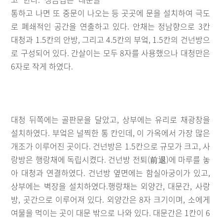
통하고 나면 또 중문이 나오는 등 곳곳에 문을 설치하여 극도
로 폐쇄적인 공간을 연출하고 있다. 안채는 정남향으로 3칸
대청과 1.5칸의 안방, 그리고 4.5칸의 부엌, 1.5칸의 건넌방으
로 구성되어 있다. 간살이는 모두 8자를 사용했으나 대청만은
6자로 작게 하였다.
대청 뒤쪽에는 골판문을 달았고, 상부에는 유리로 채광창을
설치하였다. 부엌은 널찍한 통 칸인데, 이 가옥에서 가장 많은
개조가 이루어진 곳이다. 건넌방은 1.5칸으로 규모가 크고, 사
랑방은 행랑채에 독립시켰다. 건넌방 전퇴(前退)에 마루를 놓
아 대청과 연결하였다. 건넌방 옆면에는 함실아궁이가 있고,
상부에는 벽장을 설치하였다.행랑채는 외양간, 대문간, 사랑
방, 곳간으로 이루어져 있다. 외양간은 8자 크기이며, 소에게
여물을 먹이는 곳이 대문 밖으로 나와 있다. 대문간은 1칸이 6