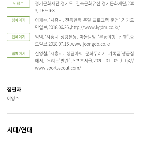
경기문화재단.경기도 건축문화유산.경기문화재단,200
단행본
3, 167-168.
이재순,“시흥시, 전통한옥 주말 프로그램 운영”,경기도
웹페이지
민일보,2018.06.26.,http://www.kgdm.co.kr/
임택,“시흥시 정왕본동, 마을탐방 ‘본동여행’ 진행”,중
웹페이지
도일보,2018.07.16.,www.joongdo.co.kr
신영철,“시흥시, 생금아씨 문화두리기 기록집‘생금집
웹페이지
에서, 우리는’발간”,스포츠서울,2020. 01. 05.,http://
www.sportsseoul.com/
집필자
이영수
시대/연대