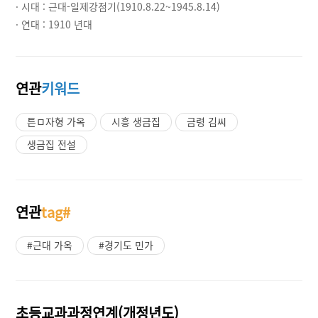
· 시대 :
근대-일제강점기(1910.8.22~1945.8.14)
· 연대 :
1910 년대
연관
키워드
튼ㅁ자형 가옥
시흥 생금집
금령 김씨
생금집 전설
연관
tag#
#근대 가옥
#경기도 민가
초등교과과정연계(개정년도)