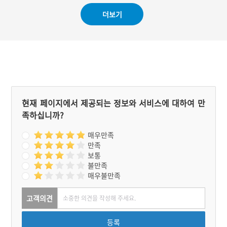
진시 및 예산군에 자리한 역
#가야산 충청남도청
더보기
까지 관할하게 되었다. 새롭
게 이전한 충청남도 도청이
자리한 홍성군 홍북읍 및 삽
교읍 일대도 시흥도에 속했
던 구간이다. 시흥도 구간은
현재 대부분 국도가 통과한
다.
현재 페이지에서 제공되는 정보와 서비스에 대하여 만
족하십니까?
매우만족
만족
보통
불만족
매우불만족
고객의견
등록