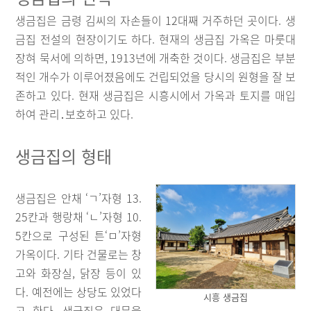
생금집은 금령 김씨의 자손들이 12대째 거주하던 곳이다. 생
금집 전설의 현장이기도 하다. 현재의 생금집 가옥은 마룻대
장혀 묵서에 의하면, 1913년에 개축한 것이다. 생금집은 부분
적인 개수가 이루어졌음에도 건립되었을 당시의 원형을 잘 보
존하고 있다. 현재 생금집은 시흥시에서 가옥과 토지를 매입
하여 관리․보호하고 있다.
생금집의 형태
생금집은 안채 ‘ㄱ’자형 13.
25칸과 행랑채 ‘ㄴ’자형 10.
5칸으로 구성된 튼‘ㅁ’자형
가옥이다. 기타 건물로는 창
고와 화장실, 닭장 등이 있
다. 예전에는 상당도 있었다
시흥 생금집
고 한다. 생금집은 대문을