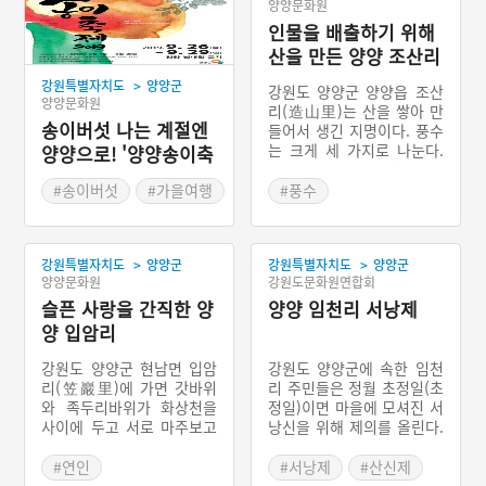
양양문화원
인물을 배출하기 위해
산을 만든 양양 조산리
>
강원특별자치도
양양군
강원도 양양군 양양읍 조산
양양문화원
리(造山里)는 산을 쌓아 만
송이버섯 나는 계절엔
들어서 생긴 지명이다. 풍수
는 크게 세 가지로 나눈다.
양양으로! '양양송이축
배산임수(背山臨水)를 기본
제'
으로 살아 집 자리를 보는
#송이버섯
#가을여행
#풍수
양택풍수(陽宅風水), 용(산
#가을축제
#강원도 지명유래
줄기)의 형상을 보아 후손에
게 발복을 줄 자리를 보는
>
>
강원특별자치도
양양군
강원특별자치도
양양군
음택풍수(陰宅風水), 그리
양양문화원
강원도문화원연합회
고 모자란 부분은 만들어 채
슬픈 사랑을 간직한 양
우고 너무 세 기운은 줄이는
양양 임천리 서낭제
비보풍수(裨補風水)가 있
양 입암리
다. 이 가운데 조산리는 비
보풍수로 유명한 곳이다.
강원도 양양군 현남면 입암
강원도 양양군에 속한 임천
리(笠巖里)에 가면 갓바위
리 주민들은 정월 초정일(초
와 족두리바위가 화상천을
정일)이면 마을에 모셔진 서
사이에 두고 서로 마주보고
낭신을 위해 제의를 올린다.
있다. 옛날 화상천을 사이에
임천리 서낭제의 제일은 여
두고 홍성호라는 신랑과 풍
러 차례 변화가 있었다. 200
#연인
#서낭제
#산신제
미라는 색시가 사랑을 하다
0년대 중반부터 지금처럼