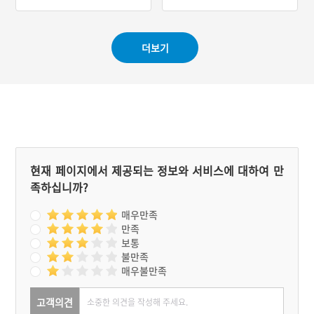
#강원도 지명유래
#강원도 마을신앙
결혼을 했다. 혼인날, 가마
정월 초정일에 지내고 있다.
타고 신부에게 가던 신랑은
서낭신이 모셔진 당집(산신
물에 빠져 죽었고, 이 소식
당)은 석성산에 위치해 있었
더보기
을 들은 신부는 신랑이 빠진
다. 마을과 거리가 먼 이유
강에 뛰어들어 같이 죽었다.
로 후에 자리를 옮겼으나 현
두 사람을 영혼 결혼시켜주
재는 여러가지 문제 때문에
자 강가에 갓바위와 쪽두리
그곳에서 제의를 지내지 않
바위가 솟아올랐다. 갓바귀
는다고 한다. 산신제에서 모
가 있는 골은 총각의 이름을
시는 신은 산신이며 서낭제
따 홍성골, 쪽돌바귀아 있는
는 세 분의 신위를 위한다.
골은 색시의 이름을 따 풍미
모두 다섯 명의 제관이 필요
골이라고 부르기 시작했다.
한데 초헌관은 마을에서 나
이가 많은 분이 맡는다. 산
현재 페이지에서 제공되는 정보와 서비스에 대하여 만
신제에 올리는 제물은 간소
족하십니까?
하게 차린다. 명태, 삼실과,
메, 돼지고기를 제물로 올린
다. 마을 주민들은 우선 산
매우만족
신제를 지낸 다음 서낭제를
만족
한다. 제의가 끝나면 징을
보통
친다. 제사가 끝났음을 주민
불만족
들에게 알리는 것이다. 주민
매우불만족
들은 모두 마을회관에 모여
음복을 한다.
고객의견