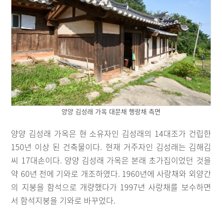
양양 김성래 가옥 대문채 행랑채 측면
양양 김성래 가옥은 현 소유자인 김성래의 14대조가 건립한
150년 이상 된 건축물이다. 현재 거주자인 김성래는 김해김
씨 17대손이다. 양양 김성래 가옥은 본래 초가집이었던 것을
약 60년 전에 기와로 개조하였다. 1960년에 사랑채와 외양간
의 지붕을 함석으로 개량했다가 1997년 사랑채를 보수하면
서 함석지붕을 기와로 바꾸었다.