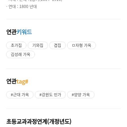
· 연대 :
1800 년대
연관
키워드
초가집
기와집
겹집
ㅁ자형 가옥
김성래 가옥
연관
tag#
#근대 가옥
#강원도 민가
#양양 가옥
초등교과과정연계(개정년도)