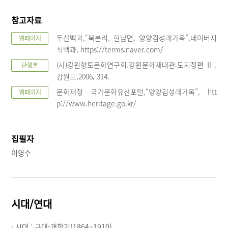
참고자료
두산백과,“북분리, 현남면, 양양김성래가옥”,네이버지
웹페이지
식백과, https://terms.naver.com/
(사)강원향토문화연구회.강원문화재대관:도지정편Ⅱ.
단행본
강원도,2006, 314.
문화재청 국가문화유산포털,“양양김성래가옥”, htt
웹페이지
p://www.heritage.go.kr/
집필자
이영수
시대/연대
· 시대 :
근대-개항기(1864~1910)