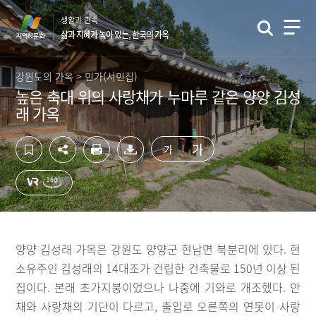
컨
하
생활과 민속
텐
단
삶과 지혜가 녹아 있는, 한국의 가옥
츠
영
영
역
역
바
강원도의 가옥 > 민가(서민집)
바
로
높은 축대 위의 사랑채가 누마루 같은 양양 김성
로
가
래 가옥
가
기
기
가
가
양양 김성래 가옥은 강원도 양양군 현남면 북분리에 있다. 현
소유주인 김성래의 14대조가 건립한 건축물로 150년 이상 된
집이다. 본래 초가지붕이었으나 나중에 기와로 개조했다. 안
채와 사랑채의 기단이 다르고, 출입로 오른쪽의 연못이 사랑