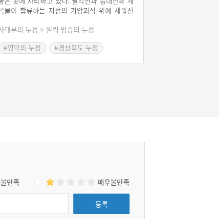
좋은 곳에 자리하고 있다. 팔각산과 동대산의 계
곡물이 합류하는 지점의 기암괴석 위에 세워진
침수정은 청정한 자연을 즐기기에 가장 좋은 곳
사대부의 누정 > 원림 명승의 누정
이다. 침수정은 손성을이 1784년(정조 8) 지은
정자이다. ‘침수정’이란 이름은 말 그대로 ‘물로
#영덕의 누정
#경상북도 누정
베개 삼고, 돌로 이를 닦는다’는 의미로, 침수정
#영덕가볼만한곳
#영덕음식
의 유래나 자연 조건을 잘 반영한 누정도 없다.
불만족
매우불만족
등록