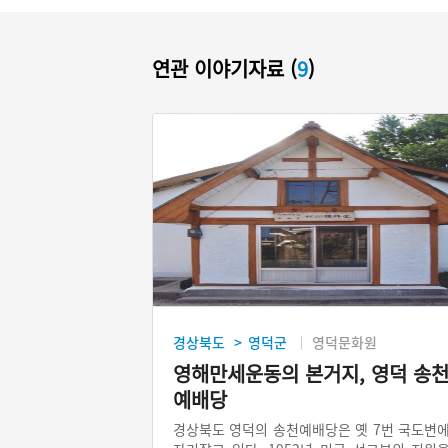
연관 이야기자료 (
9
)
경상북도
영덕군
영덕문화원
>
영해만세운동의 본거지, 영덕 송
예배당
경상북도 영덕의 송천예배당은 옛 7번 국도변