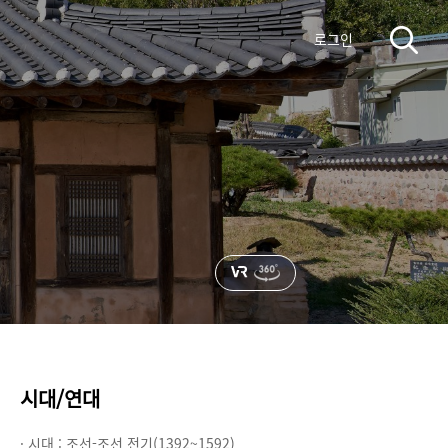
로그인
시대/연대
· 시대 :
조선-조선 전기(1392~1592)