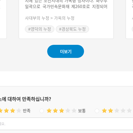
을
지에 있는 조선시대의 가옥형 정자이다. 화수루
긴
일곽으로 국가민속문화재 제260호로 지정되어
1
있다. 화수루 일곽은 화수루와 청간정, 까치구멍
사대부의 누정 > 가옥의 누정
천
집을 지칭한다. 화수루는 옥천재사라고도 하며,
동
안동권씨의 영해 입향조 권책의 증손자인 권희
#영덕의 누정
#경상북도 누정
사
언의 묘제를 수행하기 위해 지은 재사 건물이다.
#영덕가볼만한곳
#영덕음식
8
이 정자는 그의 다섯 아들들이 1676(숙종 2)에
건립하였다고 전한다. 청간정은 권책의 후손인
권창유가 권희언을 추모하여 1808년(순조 8)에
더보기
건축한 정자이다. 까치구멍집은 화수루를 수호
하기 위하여 17세기에 건립된 부속 초가 민가
다.
스에 대하여 만족하십니까?
만족
보통