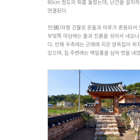
80cm 정도의 퇴를 둘렀는데, 난간을 설치
연결된다.
전(田)자형 건물로 온돌과 마루가 혼용되어
부엌쪽 마당에는 돌과 진흙을 섞어서 네모나게
다. 안채 우측에는 근래에 지은 양옥집이 위
있으며, 집 주변에는 백일홍을 심어 멋을 내었