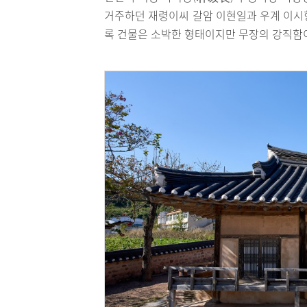
거주하던 재령이씨 갈암 이현일과 우계 이시
록 건물은 소박한 형태이지만 무장의 강직함이