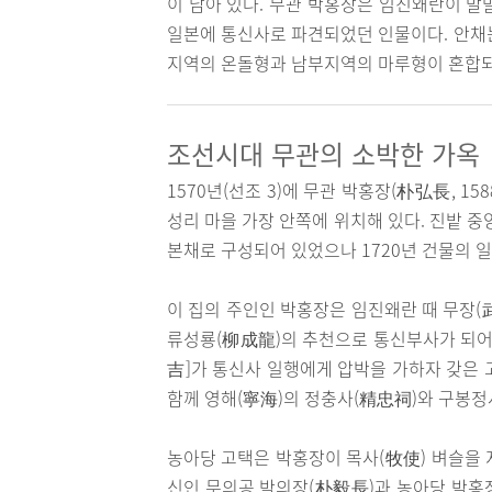
이 남아 있다. 무관 박홍장은 임진왜란이 발
일본에 통신사로 파견되었던 인물이다. 안채는
지역의 온돌형과 남부지역의 마루형이 혼합되
조선시대 무관의 소박한 가옥
1570년(선조 3)에 무관 박홍장(朴弘長, 1
성리 마을 가장 안쪽에 위치해 있다. 진밭 
본채로 구성되어 있었으나 1720년 건물의 일
이 집의 주인인 박홍장은 임진왜란 때 무장(武
류성룡(柳成龍)의 추천으로 통신부사가 되어
吉]가 통신사 일행에게 압박을 가하자 갖은 
함께 영해(寧海)의 정충사(精忠祠)와 구봉정
농아당 고택은 박홍장이 목사(牧使) 벼슬을 
신인 무의공 박의장(朴毅長)과 농아당 박홍장