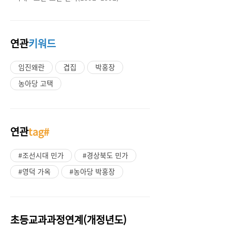
연관
키워드
임진왜란
겹집
박홍장
농아당 고택
연관
tag#
#조선시대 민가
#경상북도 민가
#영덕 가옥
#농아당 박홍장
초등교과과정연계(개정년도)