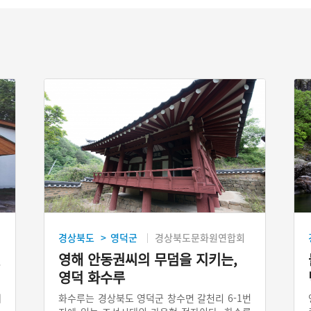
경상북도
영덕군
경상북도문화원연합회
>
천
영해 안동권씨의 무덤을 지키는,
영덕 화수루
에
화수루는 경상북도 영덕군 창수면 갈천리 6-1번