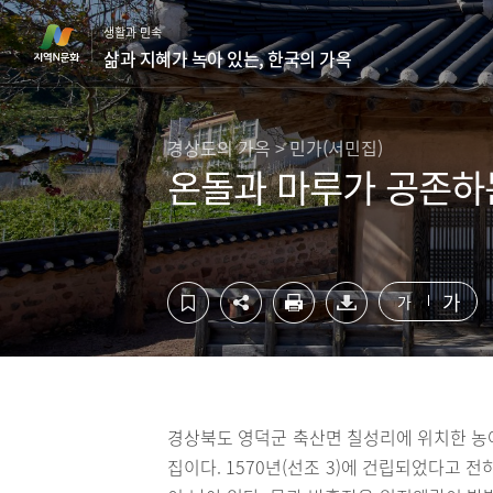
컨
하
생활과 민속
텐
단
삶과 지혜가 녹아 있는, 한국의 가옥
츠
영
영
역
역
바
바
로
경상도의 가옥 > 민가(서민집)
로
가
온돌과 마루가 공존하
가
기
기
가
가
경상북도 영덕군 축산면 칠성리에 위치한 농
집이다. 1570년(선조 3)에 건립되었다고 전