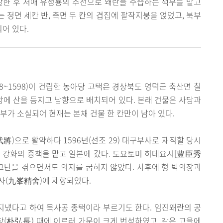
발한 후 서애 유성룡의 추천으로 왜란을 수습하는 책무를 맡고
 정면 세칸 반, 측면 두 칸의 겹집에 팔작지붕을 얹었고, 북부
어 있다.
588~1598)이 건립한 농아당 고택은 경상북도 영덕군 축산면 칠
중앙에 산을 등지고 남향으로 배치되어 있다. 본래 건물은 사당과
부가 소실되어 현재는 본채 건물 한 칸만이 남아 있다.
將)으로 활약하다 1596년(선조 29) 대구부사로 재직할 당시
 강화의 중책을 맡고 일본에 갔다. 도요토미 히데요시[豊臣秀
고난을 겪으면서도 의지를 굽히지 않았다. 사후에 형 박의장과
사(九峯精舍)에 제향되었다.
지냈다고 하여 목사공 종택이라 부르기도 한다. 임진왜란의 공
(朴弘長) 때에 이르러 가문이 크게 번성하였고, 같은 고을에