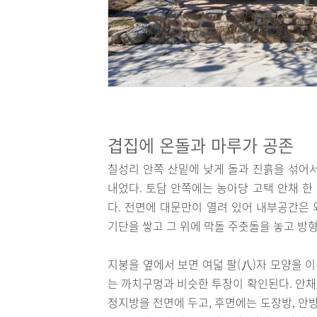
겹집에 온돌과 마루가 공존
칠성리 안쪽 산밑에 낮게 돌과 진흙을 섞어서
내었다. 토담 안쪽에는 농아당 고택 안채 한
다. 전면에 대문만이 열려 있어 내부공간은
기단을 쌓고 그 위에 막돌 주춧돌을 놓고 방
지붕을 옆에서 보면 여덟 팔(八)자 모양을 
는 까치구멍과 비슷한 투창이 확인된다. 안채는 
정지방을 전면에 두고, 후면에는 도장방, 안