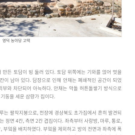
영덕 농아당 고택
 만든 토담이 빙 둘러 있다. 토담 위쪽에는 기와를 얹어 멋을
 칸이 남아 있다. 담장으로 인해 안채는 폐쇄적인 공간이 되었
 외부와 차단되어 아늑하다. 안채는 막돌 허튼돌쌓기 방식으로
형기둥을 세운 삼량가 집이다.
이루는 팔작지붕으로, 천장에 경상북도 초가집에서 흔히 발견되
정면 4칸, 측면 2칸 겹집이다. 좌측부터 사랑방, 마루, 통로,
방, 부엌을 배치하였다. 부엌을 제외하고 방의 전면과 좌측에 폭