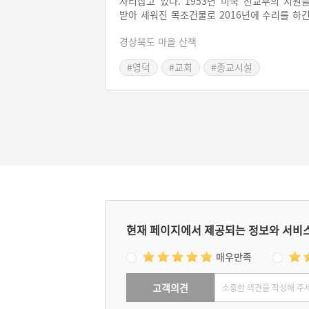
자리잡고 있다. 1953년 미국 선교부의 지원
받아 세워진 목조건물로 2016년에 수리를 하
했지만 옛 원형을 잘 유지하고 있다. 서울의 3.
경상북도 마을 산책
만세 운동에 이어 3월 18일날 기독교인들과 3
여 명의 군중들이 함께 모여 외친 영해만세운
#영덕
#교회
#종교시설
의 주역들이 바로 송천예배당을 다녔다. 그 역
와 자긍심을 인정받아 2006년에 등록문화재 2
8호로 지정되었다.
현재 페이지에서 제공되는 정보와 서비
매우만족
고객의견