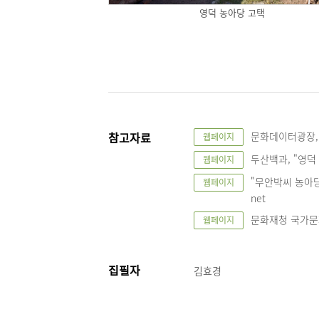
영덕 농아당 고택
참고자료
문화데이터광장, "농
웹페이지
두산백과, "영덕 농
웹페이지
"무안박씨 농아당종
웹페이지
net
문화재청 국가문화유산
웹페이지
집필자
김효경