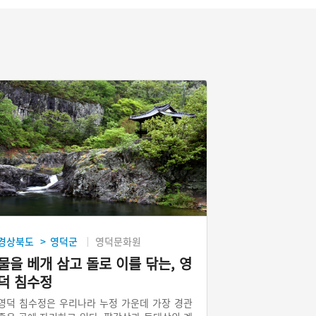
경상북도
영덕군
영덕문화원
>
물을 베개 삼고 돌로 이를 닦는, 영
덕 침수정
영덕 침수정은 우리나라 누정 가운데 가장 경관