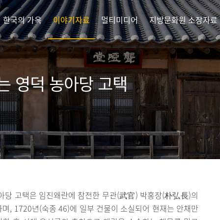
한국의 가옥
이야기자료
멀티미디어
지방문화원 소장자료
는 영덕 농아당 고택
아당 고택은 임진왜란에 참전한 무관(武官) 박홍장(朴弘長)의
하며, 1720년(숙종 46)에 일부 건물이 소실되어 현재는 안채만