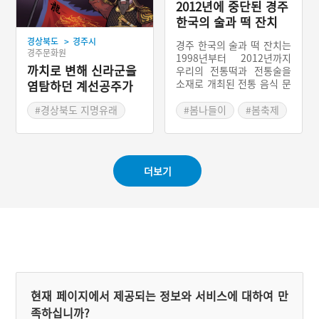
2012년에 중단된 경주
한국의 술과 떡 잔치
>
경상북도
경주시
경주 한국의 술과 떡 잔치는
경주문화원
1998년부터 2012년까지
까치로 변해 신라군을
우리의 전통떡과 전통술을
소재로 개최된 전통 음식 문
염탐하던 계선공주가
화 축제이다. 1998년 처음
죽은 경주 작원
축제가 개최되었을 때는 ‘한
#경상북도 지명유래
#봄나들이
#봄축제
국 전통주와 떡 축제’라는
#역사적 인물
명칭이었다가 2002년에 ‘경
주 한국의 술과 떡 잔치’로
이름을 바꾸었다. 전국 각지
더보기
에서 모은 전통술과 떡을 경
주 황성공원에 차려놓고, 많
은 관광객들과 함께 즐겼던
이 축제는 그러나 2012년 1
5회를 끝으로 더 이상 개최
되지 않는다.
현재 페이지에서 제공되는 정보와 서비스에 대하여 만
족하십니까?