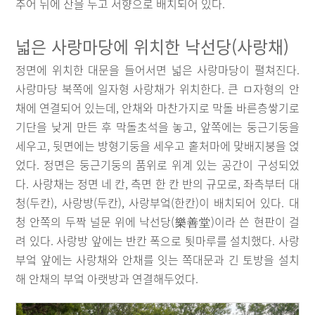
추어 뒤에 산을 두고 서향으로 배치되어 있다.
넓은 사랑마당에 위치한 낙선당(사랑채)
정면에 위치한 대문을 들어서면 넓은 사랑마당이 펼쳐진다.
사랑마당 북쪽에 일자형 사랑채가 위치한다. 큰 ㅁ자형의 안
채에 연결되어 있는데, 안채와 마찬가지로 막돌 바른층쌓기로
기단을 낮게 만든 후 막돌초석을 놓고, 앞쪽에는 둥근기둥을
세우고, 뒷면에는 방형기둥을 세우고 홑처마에 맞배지붕을 얹
었다. 정면은 둥근기둥의 품위로 위계 있는 공간이 구성되었
다. 사랑채는 정면 네 칸, 측면 한 칸 반의 규모로, 좌측부터 대
청(두칸), 사랑방(두칸), 사랑부엌(한칸)이 배치되어 있다. 대
청 안쪽의 두짝 널문 위에 낙선당(樂善堂)이라 쓴 현판이 걸
려 있다. 사랑방 앞에는 반칸 폭으로 툇마루를 설치했다. 사랑
부엌 앞에는 사랑채와 안채를 잇는 쪽대문과 긴 토방을 설치
해 안채의 부엌 아랫방과 연결해두었다.