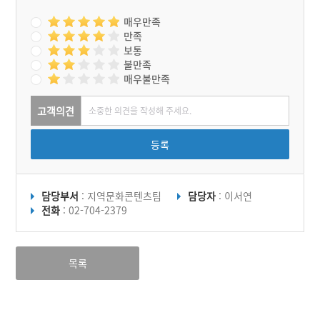
매우만족
만족
보통
불만족
매우불만족
고객의견
등록
담당부서
: 지역문화콘텐츠팀
담당자
: 이서연
전화
: 02-704-2379
목록