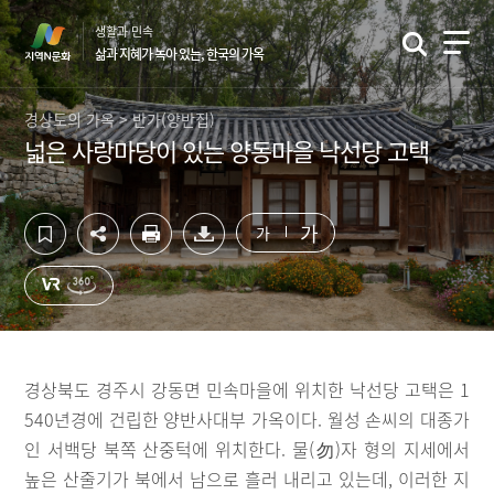
컨
하
생활과 민속
텐
단
삶과 지혜가 녹아 있는, 한국의 가옥
츠
영
영
역
역
바
경상도의 가옥 > 반가(양반집)
바
로
넓은 사랑마당이 있는 양동마을 낙선당 고택
로
가
가
기
기
가
가
경상북도 경주시 강동면 민속마을에 위치한 낙선당 고택은 1
540년경에 건립한 양반사대부 가옥이다. 월성 손씨의 대종가
인 서백당 북쪽 산중턱에 위치한다. 물(勿)자 형의 지세에서
높은 산줄기가 북에서 남으로 흘러 내리고 있는데, 이러한 지