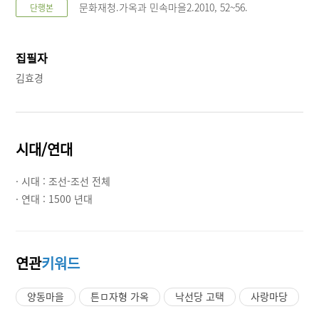
문화재청.가옥과 민속마을2.2010, 52~56.
단행본
집필자
김효경
시대/연대
· 시대 :
조선-조선 전체
· 연대 :
1500 년대
연관
키워드
양동마을
튼ㅁ자형 가옥
낙선당 고택
사랑마당