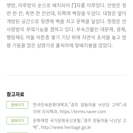
랫방, 마루방의 순으로 배치되어 冂자를 이루었다. 안방은 정
면 한 칸, 측면 한 칸인데, 뒤쪽에 벽장을 두었다. 대청은 앞이
개방된 공간으로 뒷면에 벽을 치고 문짝을 달았다. 헛청은 안
사랑방의 부엌기능을 겸하고 있다. 부속건물인 대문채, 광채,
행랑채도 막돌 허튼층 쌓기 기단 위에 자연석 초석을 놓고 방
형 기둥을 얹은 삼량가로 홑처마에 맞배지붕을 얹었다.
참고자료
한국민속문화대백과,"경주 양동마을 낙선당 고택",네
웹페이지
이버 지식백과, https://terms.naver.com
문화재청 국가문화유산포털,"경주 양동마을 낙선당 고
웹페이지
택", http://www.heritage.go.kr