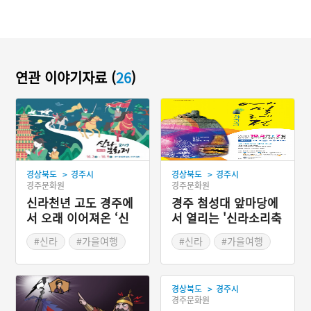
연관 이야기자료 (
26
)
>
>
경상북도
경주시
경상북도
경주시
경주문화원
경주문화원
신라천년 고도 경주에
경주 첨성대 앞마당에
서 오래 이어져온 ‘신
서 열리는 '신라소리축
라문화제’
제 에밀레전'
#신라
#가을여행
#신라
#가을여행
#가을축제
#가을축제
>
경상북도
경주시
경주문화원