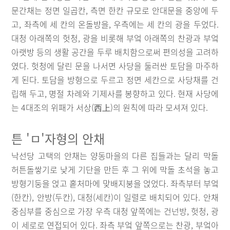
문간채는 정면 일곱칸, 측면 한칸 규모로 안대문을 중앙에 두
고, 좌측에 세 칸의 온돌방을, 우측에는 세 칸의 광을 두었다.
대청 아래쪽의 헛청, 광을 비롯해 부엌 아래쪽의 찬광과 부엌
아랫방 등의 생활 공간을 두루 배치함으로써 편의성을 고려하
였다. 헛청에 달린 문을 나서면 사당을 둘러싼 토담을 마주하
게 된다. 토담을 방형으로 두르고 정면 세칸으로 사당채를 건
립해 두고, 명절 차례와 기제사를 봉향하고 있다. 현재 사당에
는 4대조의 위패가 서상(西上)의 원칙에 따라 모셔져 있다.
튼 'ㅁ'자형의 안채
낙선당 고택의 안채는 양동마을의 다른 집들과는 달리 막돌
허튼돌쌓기로 낮게 기단을 만든 후 그 위에 막돌 초석을 놓고
방형기둥을 얹고 홑처마에 맞배지붕을 얹었다. 좌측부터 부엌
(한칸), 안방(두칸), 대청(세칸)이 일렬로 배치되어 있다. 안채
중심부를 중심으로 가장 우측 대청 앞쪽에는 건넌방, 헛청, 광
이 세로로 연접되어 있다. 좌측 부엌 앞쪽으로는 찬광, 부엌아