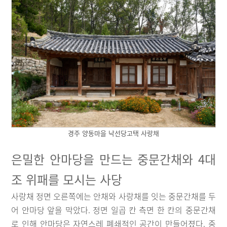
경주 양동마을 낙선당고택 사랑채
은밀한 안마당을 만드는 중문간채와 4대
조 위패를 모시는 사당
사랑채 정면 오른쪽에는 안채와 사랑채를 잇는 중문간채를 두
어 안마당 앞을 막았다. 정면 일곱 칸 측면 한 칸의 중문간채
로 인해 안마당은 자연스레 폐쇄적인 공간이 만들어졌다. 중