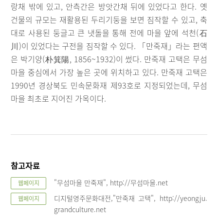
랑채 밖에 있고, 안측간은 방앗간채 뒤에 있었다고 한다. 옛
건물의 규모는 재활용된 두리기둥을 보면 짐작할 수 있고, 축
대로 사용된 둥글고 큰 냇돌을 통해 전에 마을 앞에 석천(石
川)이 있었다는 구전을 짐작할 수 있다. 「만죽재」라는 편액
은 박기양(朴箕陽, 1856~1932)이 썼다. 만죽재 고택은 무섬
마을 중심에서 가장 높은 곳에 위치하고 있다. 만죽재 고택은
1990년 경상북도 민속문화재 제93호로 지정되었는데, 무섬
마을 최초로 지어진 가옥이다.
참고자료
"무섬마을 만죽재", http://무섬마을.net
웹페이지
디지털영주문화대전,"만죽재 고택", http://yeongju.
웹페이지
grandculture.net