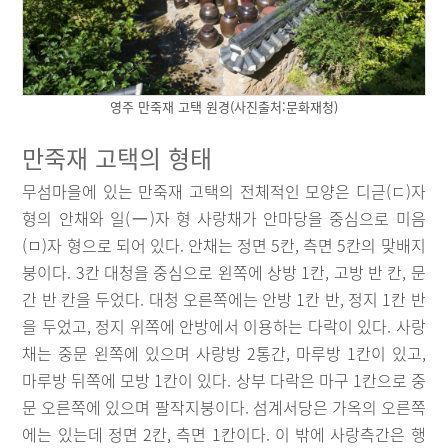
영주 만죽재 고택 원경(사진출처:문화재청)
만죽재 고택의 형태
무섬마을에 있는 만죽재 고택의 전체적인 모양은 디귿(ㄷ)자
형의 안채와 일(一)자 형 사랑채가 안마당을 중심으로 미음
(ㅁ)자 형으로 되어 있다. 안채는 정면 5칸, 측면 5칸의 맞배지
붕이다. 3칸 대청을 중심으로 왼쪽에 상방 1칸, 고방 반 칸, 문
간 반 칸을 두었다. 대청 오른쪽에는 안방 1칸 반, 정지 1칸 반
을 두었고, 정지 위쪽에 안방에서 이용하는 다락이 있다. 사랑
채는 중문 왼쪽에 있으며 사랑방 2통간, 마루방 1칸이 있고,
마루방 뒤쪽에 모방 1칸이 있다. 상부 다락은 마구 1칸으로 중
문 오른쪽에 있으며 팔작지붕이다. 섬계서당은 가옥의 오른쪽
에는 있는데 정면 2칸, 측면 1칸이다. 이 밖에 사랑측간은 행