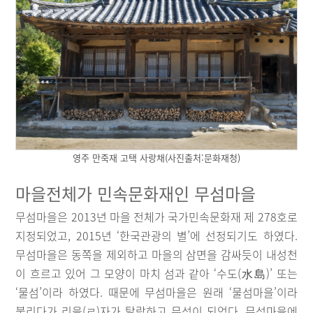
영주 만죽재 고택 사랑채(사진출처:문화재청)
마을전체가 민속문화재인 무섬마을
무섬마을은 2013년 마을 전체가 국가민속문화재 제 278호로
지정되었고, 2015년 ‘한국관광의 별’에 선정되기도 하였다.
무섬마을은 동쪽을 제외하고 마을의 삼면을 감싸듯이 내성천
이 흐르고 있어 그 모양이 마치 섬과 같아 ‘수도(水島)’ 또는
‘물섬’이라 하였다. 때문에 무섬마을은 원래 ‘물섬마을’이라
불리다가 리을(ㄹ)자가 탈락하고 무섬이 되었다. 무섬마을에