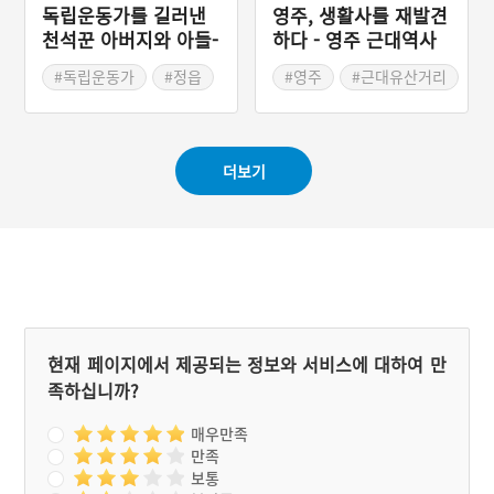
독립운동가를 길러낸
영주, 생활사를 재발견
천석꾼 아버지와 아들-
하다 - 영주 근대역사
정읍 영주정사와 영양
문화거리
#독립운동가
#정읍
#영주
#근대유산거리
사
#전라북도 근대문화유산
#경상북도근대역사
#정읍가볼만한곳
#영주가볼만한곳
#경상북도 근대문화유산
더보기
현재 페이지에서 제공되는 정보와 서비스에 대하여 만
족하십니까?
매우만족
만족
보통