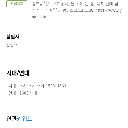
김효중,"[쉿! 우리동네] 물 위에 뜬 섬, 육지 안에 섬...
웹페이지
영주 무섬마을",연합뉴스,2018.11.10.,https://www.y
na.co.kr
집필자
김상태
시대/연대
· 시대 :
조선-조선 후기(1593~1863)
· 연대 :
1600 년대
연관
키워드