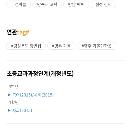
무섬마을
만죽재 고택
반남 박씨
선성 김씨
연관
tag#
#경상북도 양반집
#영주 가옥
#영주 가볼만한곳
초등교과과정연계(개정년도)
· 3학년
국어(2015)/사회(2015)
▶
· 4학년
사회(2015)
▶