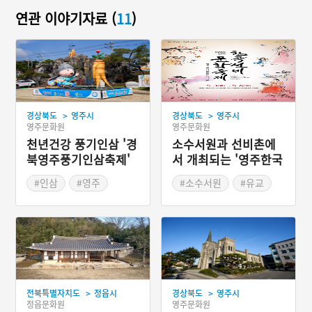
연관 이야기자료 (
11
)
>
>
경상북도
영주시
경상북도
영주시
영주문화원
영주문화원
천년건강 풍기인삼 '경
소수서원과 선비촌에
북영주풍기인삼축제'
서 개최되는 '영주한국
선비문화축제'
#인삼
#영주
#소수서원
#유교
#가을여행
#가을축제
#영주
#봄나들이
#봄축제
>
>
전북특별자치도
정읍시
경상북도
영주시
정읍문화원
영주문화원