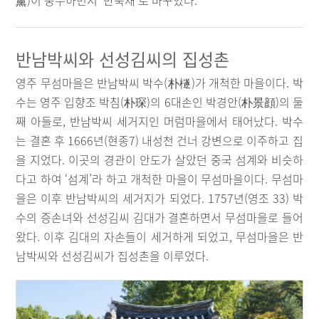
薰)이 중수하면서 ‘만죽재’로 바꾸었다.
반남박씨와 선성김씨의 집성촌
영주 무섬마을은 반남박씨 박수(朴檖)가 개척한 마을이다. 박
수는 영주 입향조 박침(朴琛)의 6대손인 박경안(朴景顔)의 둘
째 아들로, 반남박씨 세거지인 머럼마을에서 태어났다. 박수
는 결혼 후 1666년(현종7) 내성천 건너 강변으로 이주하고 집
을 지었다. 이곳의 경관이 안도가 살았던 중국 섬계와 비슷하
다고 하여 ‘섬계’라 하고 개척한 마을이 무섬마을이다. 무섬마
을은 이후 반남박씨의 세거지가 되었다. 1757년(영조 33) 박
수의 증손녀와 선성김씨 김대가 결혼하면서 무섬마을로 들어
왔다. 이후 김대의 자손들이 세거하게 되었고, 무섬마을은 반
남박씨와 선성김씨가 집성촌을 이루었다.