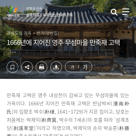
컨
하
생활과 민속
텐
단
삶과 지혜가 녹아 있는, 한국의 가옥
츠
영
영
역
역
바
경상도의 가옥 > 반가(양반집)
바
로
1666년에 지어진 영주 무섬마을 만죽재 고택
로
가
가
기
기
가
가
만죽재 고택은 영주 내성천이 감싸고 있는 무섬마을에 있는
가옥이다. 1666년 지어진 만죽재 고택은 반남박씨(潘南朴
氏)의 입향조 박수(朴檖, 1641~1729)가 지은 집이고, 당호는
처음에는 박제익(朴齊翼, 박수의 7세손)의 호를 따라 ‘섬계초
당(剡溪草堂)’이라고 하였으며, 박제익의 손자 박승훈(朴勝