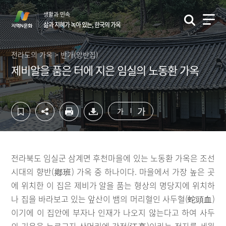
컨
하
생활과 민속
텐
단
삶과 지혜가 녹아 있는, 한국의 가옥
츠
영
영
역
역
바
전라도의 가옥 > 반가(양반집)
바
로
제비알을 품은 터에 지은 임실의 노동환 가옥
로
가
가
기
기
가
가
전라북도 임실군 삼계면 후천마을에 있는 노동환 가옥은 조선
시대의 향반(鄕班) 가옥 중 하나이다. 마을에서 가장 높은 곳
에 위치한 이 집은 제비가 알을 품는 형상의 명당지에 위치하
나 집을 바라보고 있는 앞산이 뱀의 머리혈인 사두혈(蛇頭血)
이기에 이 집안에 부자나 인재가 나오지 않는다고 하여 사두