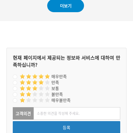
믐날 밤에 지낸다. 우선 풍
#예능프로그램 음식
더보기
물패가 제의의 시작을 알린
다. 풍물패를 필두로 제관들
이 당에 도착하면 제물을 진
설한다. 미리 준비한 돼지머
리와 조기, 메밀 시루떡이
제상에 올라간다. 전체적인
내용은 집에서 지내는 것과
유사하다. 제의가 정리되면
제물로 올린 메밀 시루떡을
느티나무 주변에 뿌린다. 도
현재 페이지에서 제공되는 정보와 서비스에 대하여 만
깨비의 마음을 달래주기 위
족하십니까?
한 의례라 하는데 결국 도깨
비를 달래 화재가 일어나지
않기를 기원하는 셈이다.
매우만족
만족
보통
불만족
매우불만족
고객의견
등록