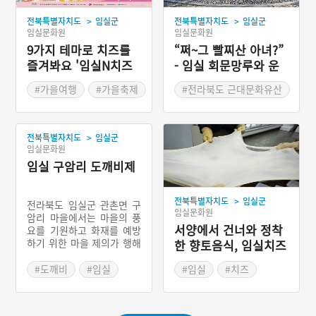
>
>
전북특별자치도
임실군
전북특별자치도
임실군
임실문화원
임실문화원
9가지 테마로 치즈를
“쩌~그 빨찌산 아녀?”
즐겨봐요 '임실N치즈
- 임실 회문망루와 운
축제'
암망루
#가을여행
#가을축제
#전라북도 근대문화유산
#전라북도 축제
#임실가볼만한곳
>
전북특별자치도
임실군
임실문화원
임실 구암리 도깨비제
>
전북특별자치도
임실군
전라북도 임실군 관촌면 구
임실문화원
암리 마을에서는 마을의 풍
서양에서 건너와 정착
요를 기원하고 화재를 예방
하기 위한 마을 제의가 행해
한 향토음식, 임실치즈
진다. 특히 이 마을은 화재
로 인한 사고가 빈번했는데
#도깨비
#임실
#임실
#치즈
그 이유를 도깨비의 장난으
#전라북도 마을이야기
#전라북도 별미
로 생각해 도깨비제를 지낸
#임실 가볼만한곳
다. 도깨비제는 시월 섣달그