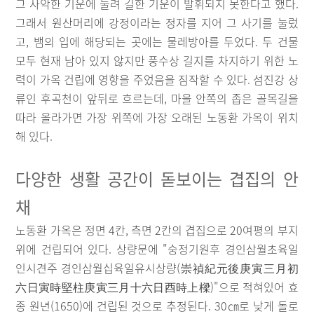
그 사악한 기운에 눌려 길한 기운이 발휘되지 못한다고 했다.
그래서 원산머리에 강정이라는 정자를 지어 그 사기를 눌렀
고, 뱀의 입에 해당되는 곳에는 물레방아를 두었다. 두 건물
모두 현재 남아 있지 않지만 풍수상 길지를 차지하기 위한 노
력이 가옥 건립에 영향을 주었음을 짐작할 수 있다. 섬진강 상
류인 후곡천이 앞뒤로 흐르는데, 마을 안쪽의 좁은 골목길을
따라 올라가면 가장 위쪽에 가장 오래된 노동환 가옥이 위치
해 있다.
다양한 생활 공간이 돋보이는 겹집의 안
채
노동환 가옥은 정면 4칸, 측면 2칸의 겹집으로 20여평의 부지
위에 건립되어 있다. 상량문에 "숭정기원후 경인삼월초육일
인시견주 경인삼월십육일유시상량(崇禎紀元後庚寅三月初
六日寅時堅柱庚寅三月十六日酉時上樑)"으로 적혀있어 효
종 원년(1650)에 건립된 것으로 추정된다. 30㎝로 낮게 돌로