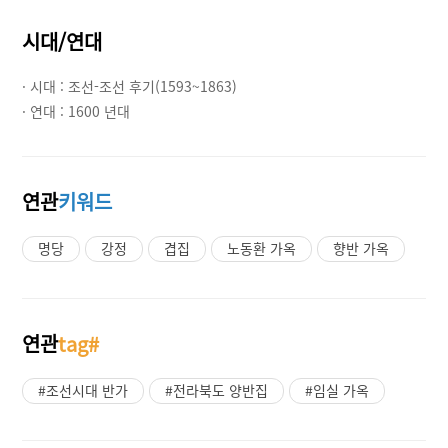
시대/연대
· 시대 :
조선-조선 후기(1593~1863)
· 연대 :
1600 년대
연관
키워드
명당
강정
겹집
노동환 가옥
향반 가옥
연관
tag#
#조선시대 반가
#전라북도 양반집
#임실 가옥