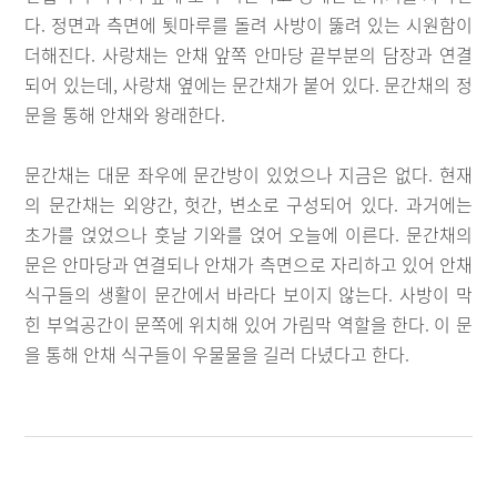
다. 정면과 측면에 툇마루를 돌려 사방이 뚫려 있는 시원함이
더해진다. 사랑채는 안채 앞쪽 안마당 끝부분의 담장과 연결
되어 있는데, 사랑채 옆에는 문간채가 붙어 있다. 문간채의 정
문을 통해 안채와 왕래한다.
문간채는 대문 좌우에 문간방이 있었으나 지금은 없다. 현재
의 문간채는 외양간, 헛간, 변소로 구성되어 있다. 과거에는
초가를 얹었으나 훗날 기와를 얹어 오늘에 이른다. 문간채의
문은 안마당과 연결되나 안채가 측면으로 자리하고 있어 안채
식구들의 생활이 문간에서 바라다 보이지 않는다. 사방이 막
힌 부엌공간이 문쪽에 위치해 있어 가림막 역할을 한다. 이 문
을 통해 안채 식구들이 우물물을 길러 다녔다고 한다.