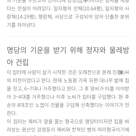
의 기운을 누르고자 산머리에 강정(江亭)이라는 정자를 세웠
다는 전설이 어려있다. 일자형의 안채(20.64평), 일자형의 사
랑채(14.29평), 행랑채, 사당으로 구성되어 있어 단촐한 분위
기를 자아낸다.
명당의 기운을 받기 위해 정자와 물레방
아 건립
이 집터에 사람이 살기 시작한 것은 오래전으로 본래 진(陳)씨
의 터전이었다고 한다. 현재 노동환 가옥 뒤편 대나무 밭에 집
을 짓고, 6~7대나 거주했다고 한다. 그 후 양씨가 터를 이어받
아 3~4대를 거주했으나 이후 노씨가 집터를 구입했다. 현 후
손의 8대조인 노엽이 건물을 구입해 신축했다는 이야기가 전
한다.
이 집터는 제비가 알을 품는 형국으로 명당터이지만 집을 바
라보는 원산인 강정등이 제비와 천적인 뱀의 머리형국이기에