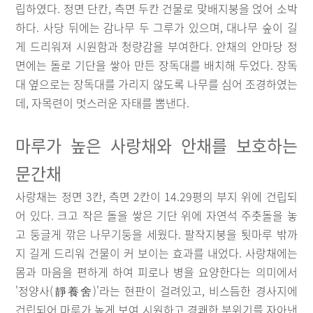
립하였다. 정면 단칸, 측면 두칸 건물로 맞배지붕을 얹어 소박
하다. 사당 뒤에는 감나무 두 그루가 있으며, 대나무 숲이 길
게 드리워져 시원함과 청량감을 부여한다. 안채의 안마당 정
면에는 돌로 기단을 쌓아 만든 장독대를 배치해 두었다. 장독
대 옆으로는 장독대를 가리지 않도록 나무를 심어 조경하였는
데, 자목련이 멋스러운 자태를 뽐낸다.
마루가 높은 사랑채와 안채를 보호하는
문간채
사랑채는 정면 3칸, 측면 2칸이 14.29평의 부지 위에 건립되
어 있다. 크고 작은 돌을 쌓은 기단 위에 자연석 주춧돌을 놓
고 둥글게 깎은 나무기둥을 세웠다. 팔작지붕을 툇마루 밖까
지 길게 드리워 건물이 커 보이는 효과를 내었다. 사랑채에는
몸과 마음을 편하게 하여 피로나 병을 요양한다는 의미에서
'정양사(靜養舍)'라는 현판이 걸려있고, 비스듬한 경사지에
건립되어 마루가 높게 보여 시원하고 경쾌한 분위기를 자아낸