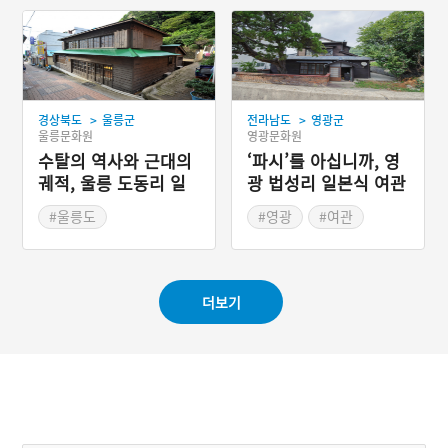
#군산근대유산
#일본식가옥
#영화 촬영지
>
>
경상북도
울릉군
전라남도
영광군
울릉문화원
영광문화원
수탈의 역사와 근대의
‘파시’를 아십니까, 영
궤적, 울릉 도동리 일
광 법성리 일본식 여관
본식 가옥
#울릉도
#영광
#여관
#일본식 가옥
#전라남도 근대문화유산
#경상북도근대역사
#경상북도 근대문화유산
더보기