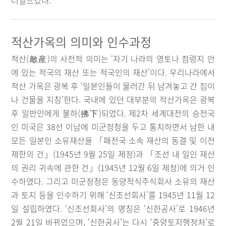
러일으켰다.
적산가옥의 의미와 인수과정
적산(敵産)의 사전적 의미는 ‘자기 나라의 영토나 점령지 안
에 있는 적국의 재산 또는 적국인의 재산’이다. 우리나라에서
적산 가옥은 광복 후 ‘일본인들이 물러간 뒤 남겨놓고 간 집이
나 건물을 지칭’한다. 국내에 있던 대부분의 적산가옥은 광복
후 일반인에게 불하(拂下)되었다. 제2차 세계대전의 승전국
인 미국은 38선 이남에 미군정청을 두고 통치하면서 남한 내
모든 일본인 소유재산을 「패전국 소속 재산의 동결 및 이전
제한의 건」(1945년 9월 25일 제정)과 「조선 내 일인 재산
의 권리 귀속에 관한 건」(1945년 12월 6일 제정)에 의거 인
수하였다. 그리고 미군정청은 동양척식주식회사 소유의 재산
과 토지 등을 인수하기 위해 ‘신조선회사’를 1945년 11월 12
일 설립하였다. ‘신조선회사’의 명칭은 ‘신한공사’로 1946년
2월 21일 바뀌었으며, ‘신한공사’는 다시 ‘중앙토지행정처’로