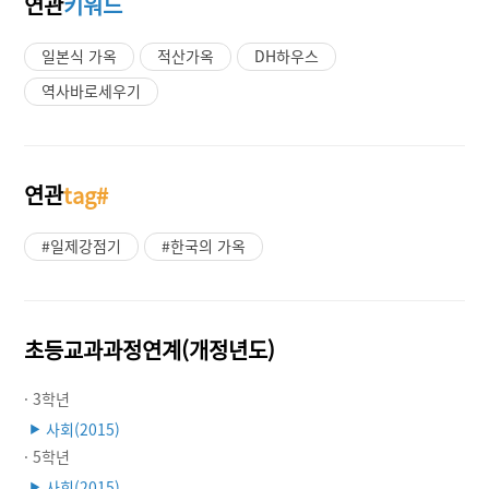
연관
키워드
일본식 가옥
적산가옥
DH하우스
역사바로세우기
연관
tag#
#일제강점기
#한국의 가옥
초등교과과정연계(개정년도)
· 3학년
사회(2015)
▶
· 5학년
사회(2015)
▶