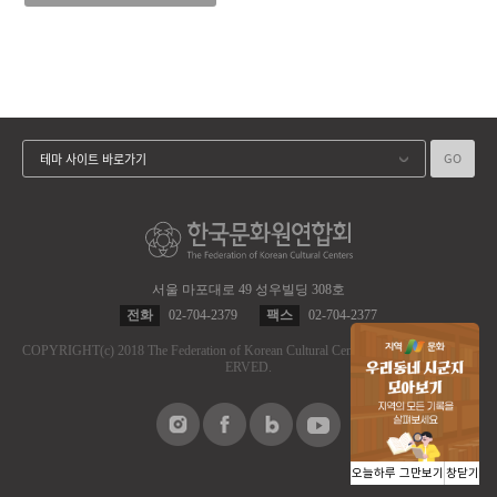
GO
테마 사이트 바로가기
서울 마포대로 49 성우빌딩 308호
전화
02-704-2379
팩스
02-704-2377
COPYRIGHT
(c)
2018 The Federation of Korean Cultural Centers.
ALL RIGHT RES
ERVED.
오늘하루 그만보기
창닫기