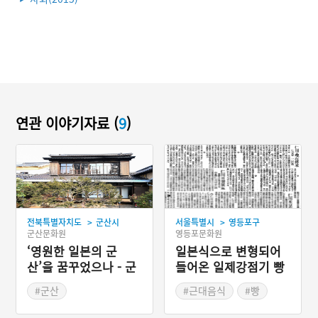
연관 이야기자료 (
9
)
>
>
전북특별자치도
군산시
서울특별시
영등포구
군산문화원
영등포문화원
‘영원한 일본의 군
일본식으로 변형되어
산’을 꿈꾸었으나 - 군
들어온 일제강점기 빵
산 신흥동 일본식 가옥
#군산
#근대음식
#빵
#전라북도 근대문화유산