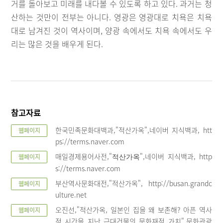
거를 돌아보고 미래를 내다볼 수 있도록 하고 있다. 과거는 청
산하는 것만이 전부는 아니다. 영광은 영광대로 치욕은 치욕
대로 남겨진 것이 역사이며, 양광 속에서도 치욕 속에서도 우
리는 많은 것을 배우게 된다.
참고자료
한국민족문화대백과,"적산가옥",네이버 지식백과, htt
웹페이지
ps://terms.naver.com
매일경제용어사전,"
",네이버 지식백과, http
웹페이지
적산가옥
s://terms.naver.com
부산역사문화대전,"적산가옥", http://busan.grandc
웹페이지
ulture.net
오진선,"적산가옥, 일본인 집을 왜 보존해? 아픈 역사
웹페이지
적 시간을 지난 근대건물의 문화재적 가치",문화관광