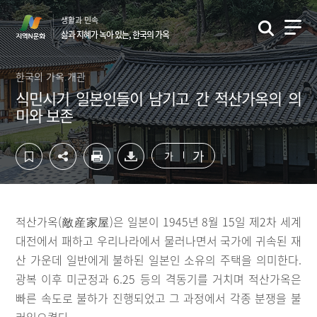
컨
하
생활과 민속
텐
단
삶과 지혜가 녹아 있는, 한국의 가옥
츠
영
영
역
역
바
한국의 가옥 개관
바
로
식민시기 일본인들이 남기고 간 적산가옥의 의
로
가
미와 보존
가
기
기
가
가
적산가옥(敵産家屋)은 일본이 1945년 8월 15일 제2차 세계
대전에서 패하고 우리나라에서 물러나면서 국가에 귀속된 재
산 가운데 일반에게 불하된 일본인 소유의 주택을 의미한다.
광복 이후 미군정과 6.25 등의 격동기를 거치며 적산가옥은
빠른 속도로 불하가 진행되었고 그 과정에서 각종 분쟁을 불