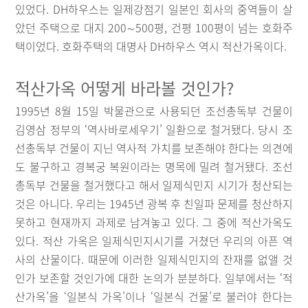
있었다. DH하우스는 일제강점기 일본인 회사의 중역들이 살
았던 주택으로 대지 200∼500평, 건평 100평이 넘는 호화주
택이었다. 호화주택의 대명사 DH하우스 역시 적산가옥이다.
적산가옥 어떻게 바라볼 것인가?
1995년 8월 15일 박물관으로 사용되던 조선총독부 건물이
김영삼 정부의 ‘역사바로세우기’ 일환으로 철거됐다. 당시 조
선총독부 건물이 지닌 역사적 가치를 보존해야 한다는 의견에
도 불구하고 경복궁 복원이라는 명목에 밀려 철거됐다. 조선
총독부 건물을 철거했다고 해서 일제식민지 시기가 청산되는
것은 아니다. 우리는 1945년 광복 후 친일파 문제를 청산하지
못하고 현재까지 과제로 남겨놓고 있다. 그 중에 적산가옥도
있다. 적산 가옥은 일제식민지시기를 거쳤던 우리의 아픈 역
사의 산물이다. 때문에 이러한 일제식민지의 잔재를 없앨 것
인가 보존할 것인가에 대한 논의가 분분하다. 일부에서는 ‘적
산가옥’을 ‘일본식 가옥’이나 ‘일본식 건물’로 불러야 한다는