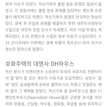
회적 이슈가 되었다. 적산가옥의 불법 점유 분쟁은 끊임이 없
었고, 각 경찰서에는 불법 점유 문제를 담당하는 명도제 순경
들이 배치하기도 하였다. 적산가옥의 분쟁은 전국적인 현상이
었다. 광복 후 친일파 문제를 해결하지 못한 대한민국정부의
수립으로 여전히 친일 인사가 득세했고, 좌우 이념 투쟁도 격
화되었다. 6·25 전쟁으로 수많은 정부 자료가 소실되었다. 5·
16 군사쿠데타 이후에는 경제 부흥이 최우선시 되어 과거사
청산은 뒷전으로 밀렸다.
호화주택의 대명사 DH하우스
적산 환수가 지연되면서 소유권이 뒤섞여 국유지로 전환되어
야 할 땅이 힘 있는 개인의 사유지로 둔갑하였다. 상당수 '알
짜' 땅은 실세들에게 공짜로 불하되기도 하였고 친일파도 예
외 없이 그 혜택을 받았다. 적산가옥 중 DH하우스로 불린 디
펜던트하우스(Dependent House)들은 군정청 관사를 의미
하며 장충동, 신당동, 약수동, 청파동, 후암동 등에 위치하고