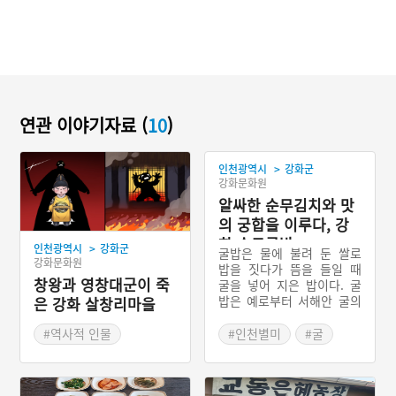
연관 이야기자료 (
10
)
>
인천광역시
강화군
강화문화원
알싸한 순무김치와 맛
의 궁합을 이루다, 강
화 순무굴밥
>
인천광역시
강화군
굴밥은 물에 불려 둔 쌀로
강화문화원
밥을 짓다가 뜸을 들일 때
창왕과 영창대군이 죽
굴을 넣어 지은 밥이다. 굴
밥은 예로부터 서해안 굴의
은 강화 살창리마을
주산지였던 인천광역시 강
화군의 향토음식이다. 특히
#역사적 인물
#인천별미
#굴
강화도의 순무굴밥은 강화
#인천지명유래
도의 특산물인 순무와 굴을
이용하여 만든 굴밥으로서
강화도에서만 맛 볼 수 있는