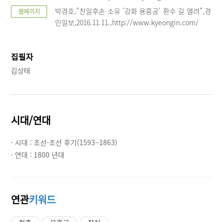
박경호,"친일후손 소유 '강화 용흥궁' 환수 길 열려",경
웹페이지
인일보,2016.11.11.,http://www.kyeongin.com/
집필자
김상태
시대/연대
· 시대 :
조선-조선 후기(1593~1863)
· 연대 :
1800 년대
연관
키워드