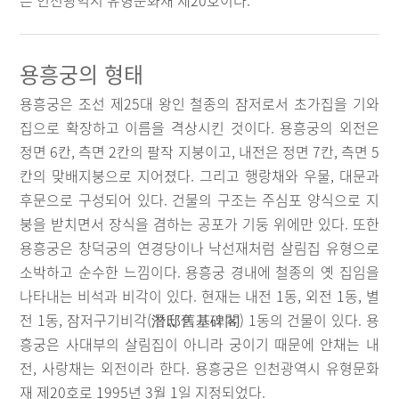
은 인천광역시 유형문화재 제20호이다.
용흥궁의 형태
용흥궁은 조선 제25대 왕인 철종의 잠저로서 초가집을 기와
집으로 확장하고 이름을 격상시킨 것이다. 용흥궁의 외전은
정면 6칸, 측면 2칸의 팔작 지붕이고, 내전은 정면 7칸, 측면 5
칸의 맞배지붕으로 지어졌다. 그리고 행랑채와 우물, 대문과
후문으로 구성되어 있다. 건물의 구조는 주심포 양식으로 지
붕을 받치면서 장식을 겸하는 공포가 기둥 위에만 있다. 또한
용흥궁은 창덕궁의 연경당이나 낙선재처럼 살림집 유형으로
소박하고 순수한 느낌이다. 용흥궁 경내에 철종의 옛 집임을
나타내는 비석과 비각이 있다. 현재는 내전 1동, 외전 1동, 별
전 1동, 잠저구기비각(潛邸舊基碑閣) 1동의 건물이 있다. 용
흥궁은 사대부의 살림집이 아니라 궁이기 때문에 안채는 내
전, 사랑채는 외전이라 한다. 용흥궁은 인천광역시 유형문화
재 제20호로 1995년 3월 1일 지정되었다.