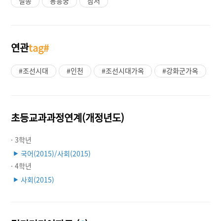
철종
용흥궁
잠저
연관
tag#
#조선시대
#인천
#조선시대가옥
#강화군가옥
초등교과과정연계(개정년도)
· 3학년
국어(2015)/사회(2015)
▶
· 4학년
사회(2015)
▶