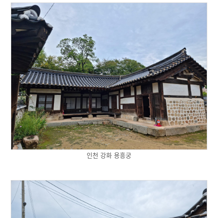
인천 강화 용흥궁