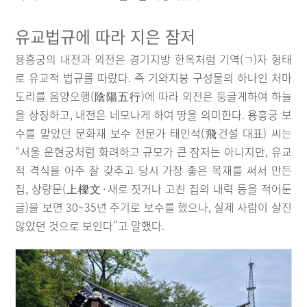
유교법규에 따라 지은 잠저
용흥궁의 내전과 외전은 경기지방 한옥처럼 기역(ㄱ)자 형태
로 유교적 법규를 따랐다. 즉 기와지붕 구성물의 하나인 처마
도리를 음양오행(陰陽五行)에 따라 외전은 둥글게하여 하늘
을 상징하고, 내전은 네모나게 하여 땅을 의미한다. 용흥궁 보
수를 맡았던 문화재 보수 전문가 태인석(飛건설 대표) 씨는
“서울 운현궁처럼 화려하고 규모가 큰 잠저는 아니지만, 유교
적 격식을 아주 잘 갖추고 당시 가장 좋은 목재를 써서 만든
집, 상량문(上樑文·새로 짓거나 고친 집의 내력 등을 적어둔
글)을 보면 30~35년 주기로 보수를 했으나, 실제 사람이 살진
않았던 것으로 보인다”고 말했다.