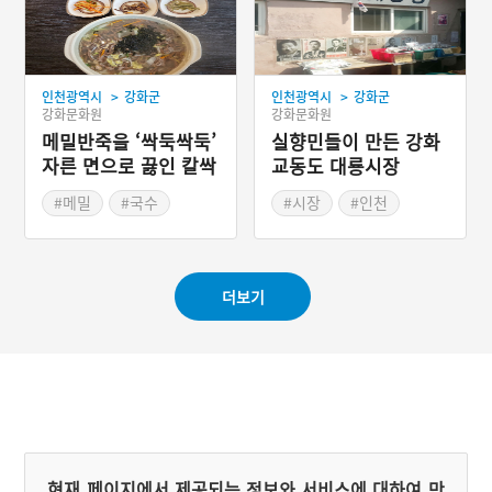
강화도식 굴밥이다.
>
>
인천광역시
강화군
인천광역시
강화군
강화문화원
강화문화원
메밀반죽을 ‘싹둑싹둑’
실향민들이 만든 강화
자른 면으로 끓인 칼싹
교동도 대룡시장
두기
#메밀
#국수
#시장
#인천
#메밀국수
#인천별미
#역사공간
더보기
현재 페이지에서 제공되는 정보와 서비스에 대하여 만