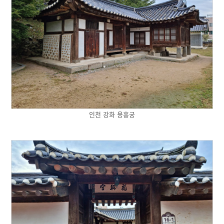
인천 강화 용흥궁