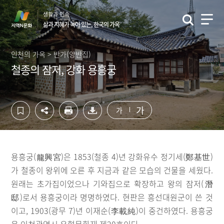
컨
하
생활과 민속
텐
단
삶과 지혜가 녹아 있는, 한국의 가옥
츠
영
영
역
역
바
인천의 가옥 > 반가(양반집)
바
로
철종의 잠저, 강화 용흥궁
로
가
가
기
기
가
가
용흥궁(龍興宮)은 1853(철종 4)년 강화유수 정기세(鄭基世)
가 철종이 왕위에 오른 후 지금과 같은 모습의 건물을 세웠다.
원래는 초가집이었으나 기와집으로 확장하고 왕의 잠저(潛
邸)로서 용흥궁이라 명명하였다. 현판은 흥선대원군이 쓴 것
이고, 1903(광무 7)년 이재순(李載純)이 중건하였다. 용흥궁