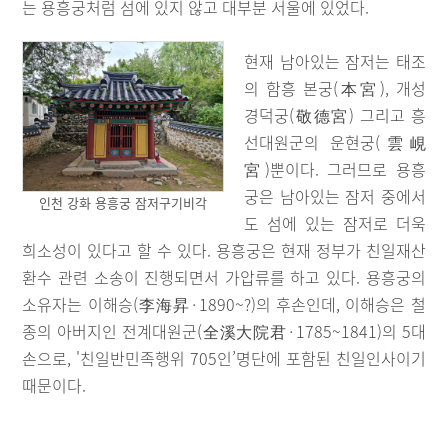
는 용흥궁처럼 섬에 있지 않고 대부분 서울에 있었다.
현재 남아있는 잠저는 태조
의 함흥 본궁(本宮), 개성
경덕궁(敬德宮) 그리고 흥
선대원군의 운현궁(雲峴
宮)뿐이다. 그러므로 용흥
궁은 남아있는 잠저 중에서
인천 강화 용흥궁 잠저구기비각
도 섬에 있는 잠저로 더욱
희소성이 있다고 할 수 있다. 용흥궁은 현재 정부가 친일재산
환수 관련 소송이 진행되면서 가압류를 하고 있다. 용흥궁의
소유자는 이해승(李海昇·1890~?)의 후손인데, 이해승은 철
종의 아버지인 전계대원군(全溪大院君·1785~1841)의 5대
손으로, '친일반민족행위 705인’명단에 포함된 친일인사이기
때문이다.