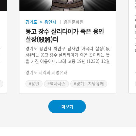
경기도
용인시
용인문화원
>
비
몽고 장수 살리타이가 죽은 용인
살장(殺將)터
울
경기도 용인시 처인구 남사면 아곡리 살장(殺
이
將)터는 몽고 장수 살리타이가 죽은 곳이라는 뜻
도
을 가진 이름이다. 고려 고종 19년 (1232) 12월
수
몽고군이 고려를 침략해 왔다. 몽고군은 용인시
경기도 지역의 지명유래
람
까지 침범했으나 우리 의병들이 몽고 장수 살리
윤
타이의 눈을 화살로 맞춰 전사시키고 몽고군을
#용인
#역사사건
#경기도지명유래
을
물리쳤다.
더보기