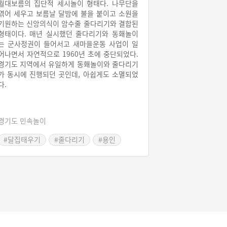
월대보름의 집단적 세시놀이 형태다. 나무단을
엮어 세우고 보름날 달밤에 불을 붙이고 소원을
기원하는 신앙의식이 암수줄 줄다리기와 결합된
형태이다. 매년 실시했던 줄다리기와 동홰놀이
는 군사정권이 들어서고 새마을운동 사업이 일
어나면서 자연적으로 1960년 초에 중단되었다.
경기도 지역에서 유일하게 동홰놀이와 줄다리기
가 동시에 진행되던 곳인데, 아쉽게도 소멸되었
다.
경기도 민속놀이
#달집태우기
#줄다리기
#용인
#경기도민속놀이
#오징어게임