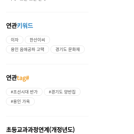
연관
키워드
이자
한산이씨
용인 음애공파 고택
경기도 문화재
연관
tag#
#조선시대 반가
#경기도 양반집
#용인 가옥
초등교과과정연계(개정년도)