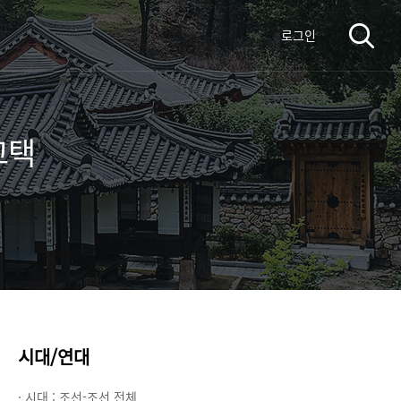
로그인
고택
시대/연대
· 시대 :
조선-조선 전체