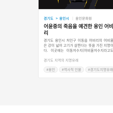
경기도
용인시
용인문화원
>
어윤중의 죽음을 예견한 용인 어
리
경기도 용인시 처인구 이동읍 어비리의 어비
은 강이 넓어 고기가 살찐다는 뜻을 가진 지명
다. 이곳에는 이동저수지(어비울저수지라고
부름)가 있어 이 지역 인근에서 농사를 짓는 
경기도 지역의 지명유래
자원으로 이용되며, 저수지에서 낚시하는 사
들도 많다. 이곳에 일제강점기 탁지부 대신 어
#용인
#역사적 인물
#경기도지명유래
중이 지나다가 돌에 맞아 죽은 사연이 있어 마
명 어비리와 연계하여 전하고 있다.