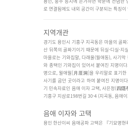
용인, 충주 등지에 은거하면 학문에 전념한 
로 연결됨에도 내외 공간이 구분되는 특징이 
지역개관
경기도 용인시 기흥구 지곡동은 마을의 골짜기
산 뒤쪽의 골짜기이기 때문에 뒤실-디실-지실
마을로는 기와집말, 다래울(월애동), 사기막
와 종택인 기와집이 있어서 붙여진 지명이다.
명으로, 월애월[月厓洞]을 우리말로 표기한 
사기를 굽던 곳이라고 하여 붙여진 지명이다
기 민속자료인 음애 이자 고택, 사은정(四隱
기흥구 지삼로198번길 30-4 (지곡동, 음애
음애 이자와 고택
용인 한산이씨 음애공파 고택은 『기묘명현록