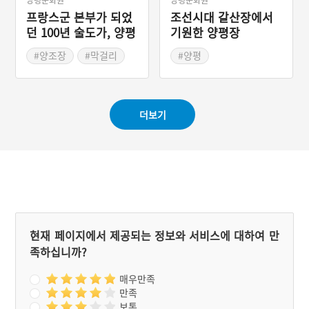
프랑스군 본부가 되었
조선시대 갈산장에서
던 100년 술도가, 양평
기원한 양평장
지평양조장
#양조장
#막걸리
#양평
#양평
#경기도 전통시장
#경기도근대역사
더보기
현재 페이지에서 제공되는 정보와 서비스에 대하여 만
족하십니까?
매우만족
만족
보통