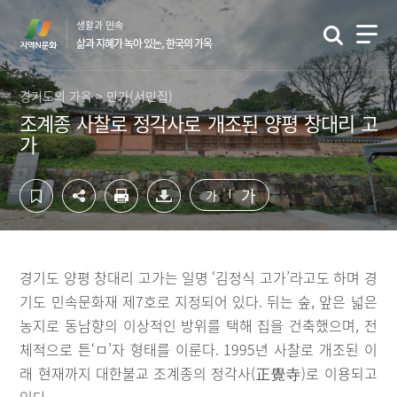
컨
하
생활과 민속
텐
단
삶과 지혜가 녹아 있는, 한국의 가옥
츠
영
영
역
역
바
경기도의 가옥 > 민가(서민집)
바
로
조계종 사찰로 정각사로 개조된 양평 창대리 고
로
가
가
가
기
기
가
가
경기도 양평 창대리 고가는 일명 ‘김정식 고가’라고도 하며 경
기도 민속문화재 제7호로 지정되어 있다. 뒤는 숲, 앞은 넓은
농지로 동남향의 이상적인 방위를 택해 집을 건축했으며, 전
체적으로 튼‘ㅁ’자 형태를 이룬다. 1995년 사찰로 개조된 이
래 현재까지 대한불교 조계종의 정각사(正覺寺)로 이용되고