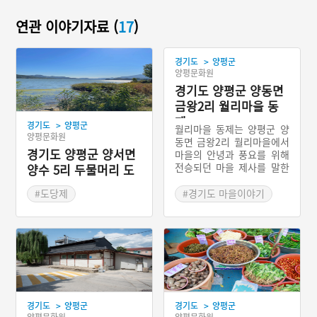
연관 이야기자료 (
17
)
>
경기도
양평군
양평문화원
경기도 양평군 양동면
금왕2리 월리마을 동
제
>
경기도
양평군
월리마을 동제는 양평군 양
양평문화원
동면 금왕2리 월리마을에서
경기도 양평군 양서면
마을의 안녕과 풍요를 위해
전승되던 마을 제사를 말한
양수 5리 두물머리 도
다. 이곳 제의의 특이점은
당제
샘을 하나의 신격으로 좌정
#도당제
#경기도 마을이야기
하여 모셨다는 것이다. 다른
#경기도 마을신앙
마을 제의에서도 샘은 중요
#양평 마을신앙
한 제의의 대상이지만 이곳
에서는 하나의 신격으로 좌
정하고 있다는 점에서 지역
적 특색을 반영하는 각별한
모습이라고 할 수 있다.
>
>
경기도
양평군
경기도
양평군
양평문화원
양평문화원