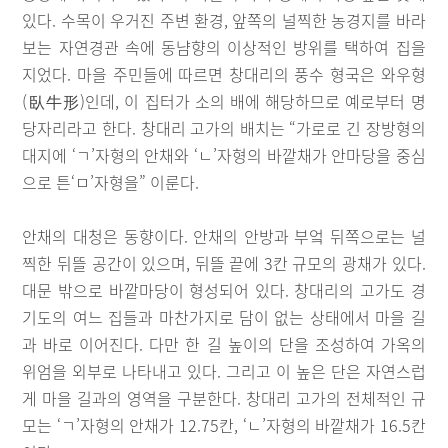
있다. 수목이 우거진 주변 환경, 앞쪽의 널찍한 농경지를 바라
보는 자연경관 속에 동냠향의 이상적인 방위를 택하여 집을
지었다. 마을 주민들에 따르면 창대리의 풍수 형국은 와우형
(臥牛形)인데, 이 집터가 소의 배에 해당하므로 예로부터 명
당자리라고 한다. 창대리 고가의 배치는 “가로로 긴 장방형의
대지에 ‘ㄱ’자형의 안채와 ‘ㄴ’자형의 바깥채가 안마당을 중심
으로 튼‘ㅁ’자형을” 이룬다.
안채의 대청은 동향이다. 안채의 안방과 부엌 뒤쪽으로는 널
찍한 뒤뜰 공간이 있으며, 뒤뜰 끝에 3칸 규모의 광채가 있다.
대문 밖으로 바깥마당이 형성되어 있다. 창대리의 고가도 경
기도의 여느 집들과 마찬가지로 담이 없는 상태에서 마을 길
과 바로 이어진다. 다만 한 길 높이의 단을 조성하여 가옥의
위엄을 외부로 나타내고 있다. 그리고 이 높은 단은 자연스럽
게 마을 길과의 영역을 구분한다. 창대리 고가의 전체적인 규
모는 ‘ㄱ’자형의 안채가 12.75칸, ‘ㄴ’자형의 바깥채가 16.5칸