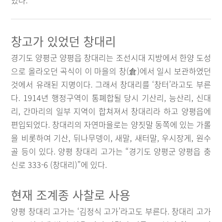
있다.
창고가 있었던 창대리
경기도 양평군 양평읍 창대리는 조선시대 지방에서 한양 도성
으로 올라오던 곡식이 이 마을의 창(倉)에서 일시 보관하였던
것에서 유래된 지명이다. 그래서 창대리를 ‘창터’라고도 부른
다. 1914년 행정구역이 통폐합될 당시 기산리, 능산리, 신대
리, 간마리의 일부 지역이 합쳐져서 창대리라 하고 양평읍에
편입되었다. 창대리의 자연마을로는 양짓말 동쪽에 있는 가롤
을 비롯하여 기산, 뒤나무뎅이, 새말, 새터말, 우시장게, 원수
골 등이 있다. 양평 창대리 고가는 “경기도 양평군 양평읍 충
신로 333-6 (창대리)”에 있다.
현재 조계종 사찰로 사용
양평 창대리 고가는 ‘김정식 고가’라고도 부른다. 창대리 고가