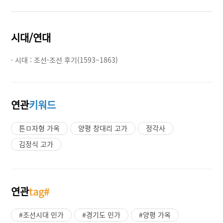
시대/연대
· 시대 :
조선-조선 후기(1593~1863)
연관
키워드
튼ㅁ자형 가옥
양평 창대리 고가
정각사
김정식 고가
연관
tag#
#조선시대 민가
#경기도 민가
#양평 가옥