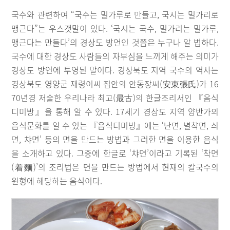
국수와 관련하여 “국수는 밀가루로 만들고, 국시는 밀가리로
맹근다”는 우스갯말이 있다. ‘국시는 국수, 밀가리는 밀가루,
맹근다는 만들다’의 경상도 방언인 것쯤은 누구나 알 법하다.
국수에 대한 경상도 사람들의 자부심을 느끼게 해주는 의미가
경상도 방언에 투영된 말이다. 경상북도 지역 국수의 역사는
경상북도 영양군 재령이씨 집안의 안동장씨(安東張氏)가 16
70년경 저술한 우리나라 최고(最古)의 한글조리서인 『음식
디미방』을 통해 알 수 있다. 17세기 경상도 지역 양반가의
음식문화를 알 수 있는 『음식디미방』에는 ‘난면, 별챡면, 싀
면, 챠면’ 등의 면을 만드는 방법과 그러한 면을 이용한 음식
을 소개하고 있다. 그중에 한글로 ‘챠면’이라고 기록된 ‘착면
(着麵)’의 조리법은 면을 만드는 방법에서 현재의 칼국수의
원형에 해당하는 음식이다.