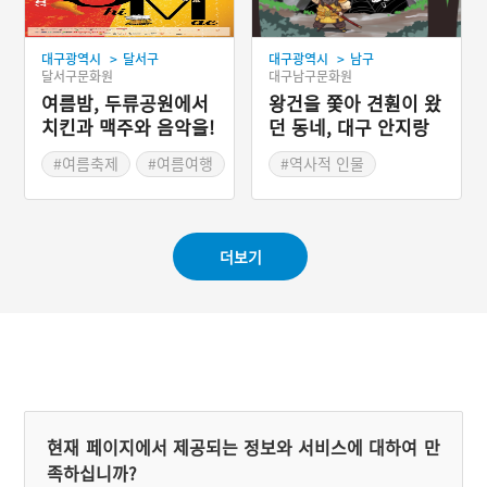
>
>
대구광역시
달서구
대구광역시
남구
달서구문화원
대구남구문화원
여름밤, 두류공원에서
왕건을 쫓아 견훤이 왔
치킨과 맥주와 음악을!
던 동네, 대구 안지랑
'대구치맥페스티벌'
이
#여름축제
#여름여행
#역사적 인물
#대구지명유래
더보기
현재 페이지에서 제공되는 정보와 서비스에 대하여 만
족하십니까?