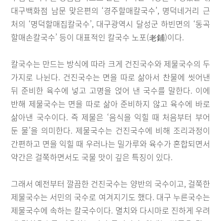
대구백화점 남문 맞은편의 ‘경주할매칼국수’, 명덕네거리 근
처의 ‘명덕할매집칼국수’, 대구광역시 달성군 하빈면의 ‘동곡
할매손칼국수’ 등이 대표적인 칼국수 노포(老鋪)이다.
칼국수는 만드는 방식에 따라 크게 건진국수와 제물국수의 두
가지로 나뉜다. 건진국수는 면을 따로 삶아서 찬물에 씻어낸
뒤 준비한 육수에 넣고 고명을 얹어 낸 국수를 말한다. 이에
반해 제물국수는 면을 따로 삶아 준비하지 않고 육수에 바로
삶아낸 국수이다. 즉 제물은 ‘음식을 익힐 때 처음부터 부어
둔 물’을 의미한다. 제물국수는 건진국수에 비해 조리과정이
간편하고 면을 익힐 때 우러나는 밀가루와 육수가 혼합되면서
약간은 걸쭉하면서도 국물 맛이 깊은 특징이 있다.
그래서 예전부터 깔끔한 건진국수는 양반의 국수이고, 걸쭉한
제물국수는 서민의 국수로 여겨지기도 했다. 대구 누른국수는
제물국수에 속하는 칼국수이다. 멸치와 다시마로 진하게 우려