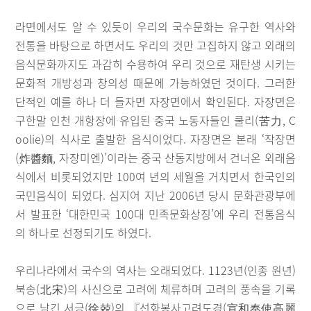
라면에서도 알 수 있듯이 우리의 국수문화는 유구한 역사와
전통을 바탕으로 하면서도 우리의 것만 고집하지 않고 외래의
음식문화까지도 과감히 수용하여 우리 것으로 재탄생 시키는
문화적 개방성과 창의성 때문에 가능하였던 것이다. 그러한
단적인 예를 하나 더 들자면 자장면에서 확인된다. 자장면은
구한말 인천 개항장에 유입된 중국 노동자들인 쿨리(苦力, C
oolie)의 식사로 출발한 음식이었다. 자장면은 본래 ‘작장면
(炸醬麵, 자장미엔)’이라는 중국 산동지방에서 건너온 외래음
식에서 비롯되었지만 100여 년의 세월을 거치면서 한국인의
국민음식이 되었다. 심지어 지난 2006년 당시 문화관광부에
서 발표한 ‘대한민국 100대 민족문화상징’에 우리 전통음식
의 하나로 선정되기도 하였다.
우리나라에서 국수의 역사는 오래되었다. 1123년(인종 원년)
북송(北宋)의 사신으로 고려에 체류하며 고려의 풍속을 기록
으로 남긴 서긍(徐兢)의 『선화봉사고려도경(宣和奉使高麗