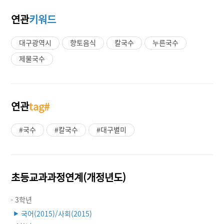
연관
키워드
대구광역시
향토음식
칼국수
누른국수
제물국수
연관
tag#
#국수
#칼국수
#대구별미
초등교과과정연계(개정년도)
· 3학년
국어(2015)/사회(2015)
▶