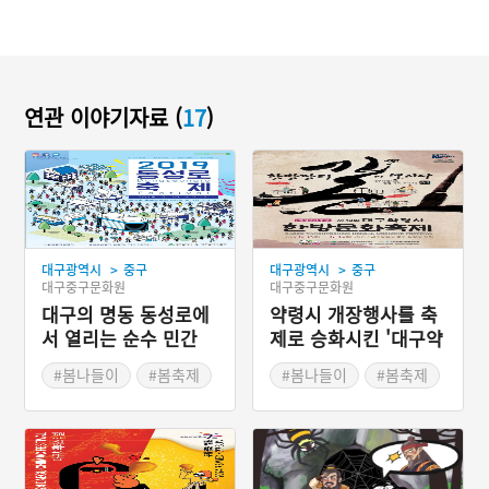
연관 이야기자료 (
17
)
>
>
대구광역시
중구
대구광역시
중구
대구중구문화원
대구중구문화원
대구의 명동 동성로에
약령시 개장행사를 축
서 열리는 순수 민간
제로 승화시킨 '대구약
주도형 축제 '대구동성
령시 한방문화축제'
#봄나들이
#봄축제
#봄나들이
#봄축제
로축제'