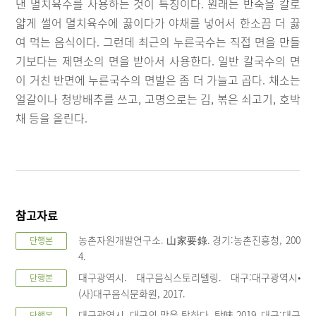
낸 멸치육수를 사용하는 것이 특징이다. 원래는 반죽을 칼로
얇게 썰어 멸치육수에 끓이다가 야채를 넣어서 한소끔 더 끓
여 먹는 음식이다. 그런데 최근의 누른국수는 직접 면을 만들
기보다는 제면소의 면을 받아서 사용한다. 일반 칼국수의 면
이 거친 반면에 누른국수의 면발은 좀 더 가늘고 곱다. 채소는
얼갈이나 청방배추를 쓰고, 고명으로는 김, 볶은 쇠고기, 호박
채 등을 올린다.
참고자료
농촌자원개발연구소. 山家要錄. 경기:농촌진흥청, 200
단행본
4.
대구광역시. 대구음식스토리텔링. 대구:대구광역시•
단행본
(사)대구음식문화원, 2017.
대구광역시. 대구의 맛을 탐하다, 탐味 2019. 대구:대구
단행본