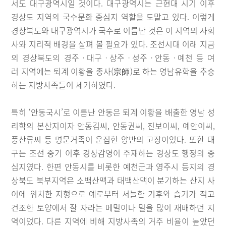
서도 대구광역시일 것이다. 대구광역시는 근현대 시기 이후
경상도 지역의 국수문화 중심지 역할을 도맡고 있다. 이렇게
경상북도와 대구광역시가 국수로 이름난 것은 이 지역의 사회
사와 지리적 배경을 살펴 볼 필요가 있다. 조선시대 이래 지금
의 경상북도의 경주ㆍ대구ㆍ상주ㆍ성주ㆍ안동ㆍ예천 등 여
러 지역에는 퇴계 이황을 종사(宗師)로 하는 영남유학을 추숭
하는 지방사족들이 세거하였다.
특히 ‘안동국시’로 이름난 안동은 퇴계 이황을 배출한 영남 성
리학의 본산지이자 안동김씨, 안동권씨, 진보이씨, 예안이씨,
풍산류씨 등 명문거족이 운집한 양반의 고장이었다. 또한 대
구는 조선 중기 이후 경상감영이 주재하는 경상도 행정의 중
심지였다. 한편 안동시를 비롯한 예천군과 영주시 등지의 경
상북도 북부지역은 소백산맥과 태백산맥이 분기하는 산지 사
이에 위치한 지형으로 예로부터 서늘한 기후와 습기가 적고
건조한 토양에서 잘 자라는 메밀이나 밀을 많이 재배하던 지
역이었다. 다른 지역에 비해 지방사족의 거주 비율이 높았던