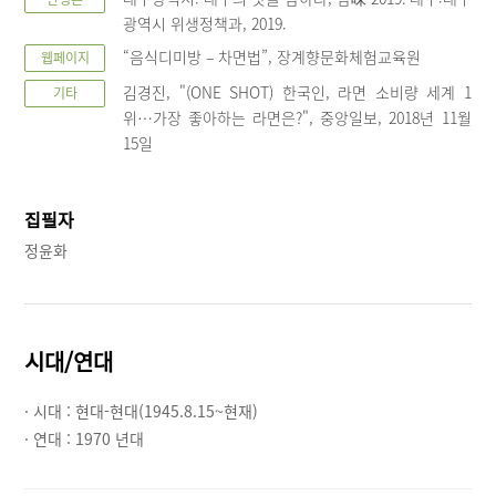
광역시 위생정책과, 2019.
“음식디미방 – 차면법”, 장계향문화체험교육원
웹페이지
김경진, "(ONE SHOT) 한국인, 라면 소비량 세계 1
기타
위…가장 좋아하는 라면은?", 중앙일보, 2018년 11월
15일
집필자
정윤화
시대/연대
· 시대 :
현대-현대(1945.8.15~현재)
· 연대 :
1970 년대