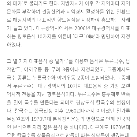
의 메카’로 불리기도 한다. 지방자치제 이후 각 지역마다 지역
문화를 부각하여 관광산업과 지역경제 활성화를 위한 일환으
로 해당지역의 대표적인 향토음식을 지정하여 홍보하는 사례
가 늘고 있다. 대구광역시에서는 2006년 대구광역시를 대표
하는 향토음식 10가지를 이른바 ‘대구10味’라 명명하여 지정
하였다.
그 열 가지 대표음식 중 밀가루를 이용한 음식은 누른국수, 납
작만두, 야끼우동 등 무려 3종이나 지정되었고, 그중에서도
국수 종류는 누른국수와 야끼우동 2종이 포함되었다. 그중에
서 누른국수는 대구광역시의 10가지 대표음식 중 가장 오랜
역사적 전통을 지닌 향토음식이다. 누른국수는 홍두깨로 반죽
을 밀어 국수를 만든다는 의미로 경상도식 칼국수의 별칭이
다. 칼국수는 한국전쟁 이후 1960년대까지 이어졌던 밀가루
무상원조와 1970년대 분식장려운동의 영향으로 인해 전국적
인 분식으로 자리 잡은 음식 중 하나이다. 대구에도 1970년대
무렵 칼국수를 상품음식으로 만들어 파는 식당들이 생겼는데,