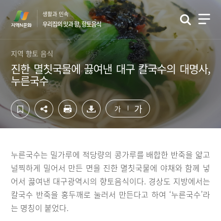
컨
하
생활과 민속
텐
단
우리집의 맛과 향, 향토음식
츠
영
영
역
역
바
지역 향토 음식
바
로
진한 멸칫국물에 끓여낸 대구 칼국수의 대명사,
로
가
누른국수
가
기
기
가
가
누른국수는 밀가루에 적당량의 콩가루를 배합한 반죽을 얇고
널찍하게 밀어서 만든 면을 진한 멸칫국물에 야채와 함께 넣
어서 끓여낸 대구광역시의 향토음식이다. 경상도 지방에서는
칼국수 반죽을 홍두깨로 눌러서 만든다고 하여 ‘누른국수’라
는 명칭이 붙었다.