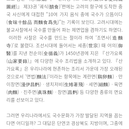
圖經)』 제33권 ‘궤식(饋食)’편에는 고려의 항구에 도착한 중
국 사신에게 대접한 “10여 가지 음식 중에 국수가 으뜸이다
(食味十餘品 而麵食爲先)”는 기록이 보인다. 고려시대에는
불교사찰에서 국수를 만들어 파는 제면업을 겸하기도 하였다.
이러한 사찰은 국수를 만드는 절이라 하여 ‘조면사(造麵
寺)’로 불렸다. 조선시대에 들어서는 세종(世宗) 때 어의(御
醫)를 지낸 전순의(全循義)가 1450년경에 지은 『산가요록
(山家要錄)』에 다양한 국수 조리법을 소개하고 있다. 『산
가요록』은 우리나라에 현존하는 조리서 가운데 가장 오래된
것으로서 ‘면법(麵法)’이라는 항목에는 계란면(鷄卵麵)ㆍ만
이창면(漫伊昌麪)ㆍ생치저비(生雉著飛)ㆍ세면(細麵)ㆍ육면
(肉麵)ㆍ진주면(眞珠麵)ㆍ창면(昌麪) 등 다양한 종류의 면요
리를 선보이고 있다.
그러면 우리나라에서도 국수문화가 가장 발달된 지역을 꼽는
다면 어디일까? 그 대답은 단연코 경상북도 지방이며, 그중에