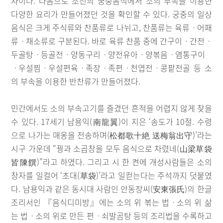
자이다. 다음으로 조선의 궁중음식에서 소의 부속을 이용한
다양한 요리가 만들어졌던 것을 확인할 수 있다. 궁중의 일상
음식은 크게 주식류와 찬품류로 나뉘고, 찬품류는 육류ㆍ어패
류ㆍ채소류로 구분된다. 바로 육류 찬품 중에 간구이ㆍ간전ㆍ
두골탕ㆍ등골전ㆍ양동구리ㆍ양전유아ㆍ양볶음ㆍ염통구이
ㆍ우설찜ㆍ우설편육ㆍ족장ㆍ족편ㆍ천엽전ㆍ콩팥전골 등 소
의 부속을 이용한 반찬류가 만들어졌다.
민간에서도 소의 부속고기를 즐겼던 흔적을 어렵지 않게 찾을
수 있다. 17세기 남용익(南龍翼)이 지은 ‘송도가 10절. 수령
으로 나가는 매옹을 전송하며(松都歌十絶 送梅翁出守)’라는
시구 가운데 “꿩과 소곱창을 모두 음식으로 차렸네(山梁草袋
皆陳饌)”라고 하였다. 그리고 시 한 켠에 개성사람들은 소의
창자를 일컬어 ‘초대(草袋)’라고 일컫는다는 주석까지 덧붙였
다. 남용익과 같은 동시대 사람인 안동장씨(安東張氏)의 한글
조리서인 『음식디미방』에는 소의 위 볶는 법ㆍ소의 위 삶
는 법ㆍ소의 위로 만든 편ㆍ쇠발곰탕 등의 조리법을 수록하고