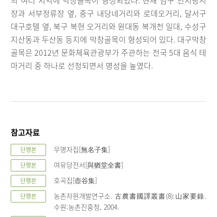
장과 서부정류장 옆, 중구 내당네거리와 로데오거리, 달서구
대구호텔 옆, 북구 복현 오거리와 원대동 복개천 일대, 수성구
지산동과 두산동 등지에 막창골목이 형성되어 있다. 대구막창
골목은 2012년 문화체육관광부가 주관하는 전국 5대 음식 테
마거리 중 하나로 선정되면서 명성을 높였다.
참고자료
무명자집[無名子集]
단행본
여유당전서[與猶堂全書]
단행본
호곡집[壺谷集]
단행본
농촌자원개발연구소. 古農書國譯叢書(8):山家要錄.
단행본
수원:농촌진흥청, 2004.