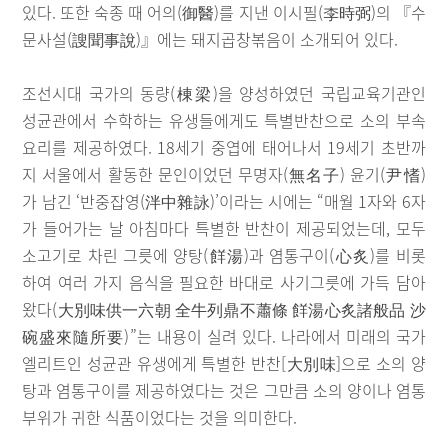
있다. 또한 숙종 때 어의(御醫)를 지낸 이시필(李時弼)의 『수
문사설(謏聞事說)』에는 돼지곱창볶음이 소개되어 있다.
조선시대 국가의 동량(棟梁)을 양성하였던 국립교육기관인
성균관에서 수학하는 유생들에게도 특별반찬으로 소의 부속
요리를 제공하였다. 18세기 중엽에 태어나서 19세기 초반까
지 서울에서 활동한 문인이었던 무명자(無名子) 윤기(尹愭)
가 남긴 ‘반중잡영(泮中雜詠)’이라는 시에는 “매월 1자와 6자
가 들어가는 날 아침마다 특별한 반찬이 제공되었는데, 모두
소고기로 차린 그릇에 양탕(䬺湯)과 염통구이(心炙)를 비롯
하여 여러 가지 음식을 필요한 바대로 사기그릇에 가득 담아
왔다(大別味供一六朝 全牛列鼎不蕭條 䬺湯心炙諸般品 沙
碗盛來隨所要)”는 내용이 실려 있다. 나라에서 미래의 국가
엘리트인 성균관 유생에게 특별한 반찬[大別味]으로 소의 양
탕과 염통구이를 제공하였다는 것은 그만큼 소의 양이나 염통
부위가 귀한 식품이었다는 것을 의미한다.