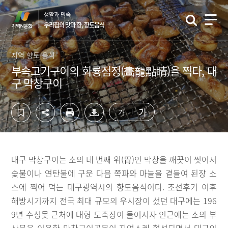
컨
하
생활과 민속
텐
단
우리집의 맛과 향, 향토음식
츠
영
영
역
역
바
지역 향토 음식
바
로
부속고기구이의 화룡점정(畵龍點睛)을 찍다, 대
로
가
구 막창구이
가
기
기
가
가
대구 막창구이는 소의 네 번째 위(胃)인 막창을 깨끗이 씻어서
숯불이나 연탄불에 구운 다음 쪽파와 마늘을 곁들여 된장 소
스에 찍어 먹는 대구광역시의 향토음식이다. 조선후기 이후
해방시기까지 전국 최대 규모의 우시장이 섰던 대구에는 196
9년 수성못 근처에 대형 도축장이 들어서자 인근에는 소의 부