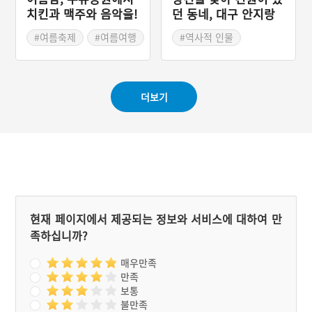
치킨과 맥주와 음악을!
던 동네, 대구 안지랑
'대구치맥페스티벌'
이
#여름축제
#여름여행
#역사적 인물
#대구지명유래
더보기
현재 페이지에서 제공되는 정보와 서비스에 대하여 만
족하십니까?
매우만족
만족
보통
불만족