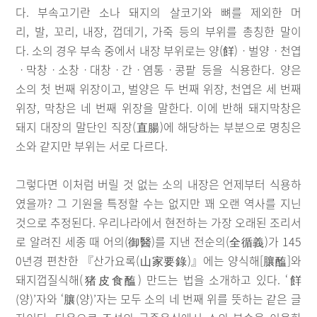
다. 부속고기란 소나 돼지의 살코기와 뼈를 제외한 머
리, 발, 꼬리, 내장, 껍데기, 가죽 등의 부위를 총칭한 말이
다. 소의 경우 부속 중에서 내장 부위로는 양(䬺)ㆍ벌양ㆍ천엽
ㆍ막창ㆍ소창ㆍ대창ㆍ간ㆍ염통ㆍ콩팥 등을 식용한다. 양은
소의 첫 번째 위장이고, 벌양은 두 번째 위장, 천엽은 세 번째
위장, 막창은 네 번째 위장을 말한다. 이에 반해 돼지막창은
돼지 대장의 말단인 직장(直腸)에 해당하는 부분으로 명칭은
소와 같지만 부위는 서로 다르다.
그렇다면 이처럼 버릴 것 없는 소의 내장은 언제부터 식용하
였을까? 그 기원을 특정할 수는 없지만 꽤 오랜 역사를 지닌
것으로 추정된다. 우리나라에서 현전하는 가장 오래된 조리서
로 알려진 세종 때 어의(御醫)를 지낸 전순의(全循義)가 145
0년경 편찬한 『산가요록(山家要錄)』에는 양식해[䑋醢]와
돼지껍질식해(猪皮食醢) 만드는 법을 소개하고 있다. ‘䬺
(양)’자와 ‘䑋(양)’자는 모두 소의 네 번째 위를 뜻하는 같은 글