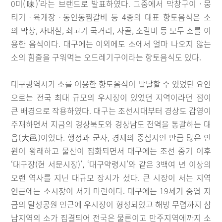
0미(味)’라는 브랜드로 발표하였다. 그중에서 막창구이ㆍ뭉
티기ㆍ육개장ㆍ동인동찜갈비 등 4종의 대표 향토음식은 소
의 막창, 사태살, 쇠고기 국거리, 사골, 소갈비 등 모두 소를 이
용한 음식이다. 대구에는 이외에도 소에서 얼마 나오지 않는
소의 힘줄을 구워먹는 오드레기구이라는 향토음식도 있다.
대구광역시가 소를 이용한 향토음식이 발달할 수 있었던 요인
으로는 전국 최대 규모의 우시장이 있었던 지역이라던 점이
큰 배경으로 작용하였다. 대구는 조선시대부터 경상도 감영이
주재하면서 지금의 경상북도와 경상남도 전역을 통괄하는 대
읍(大邑)이었다. 행정과 군사, 경제의 중심지인 만큼 많은 인
원이 왕래하고 물산이 집화되면서 대구에는 조선 중기 이후
‘대구장(현 서문시장)’, ‘대구약령시’와 같은 3백여 년 이상의
오랜 역사를 지닌 대규모 장시가 섰다. 큰 시장이 서는 지역
인근에는 소시장이 서기 마련이다. 대구에는 19세기 중엽 지
금의 달성공원 인근에 우시장이 형성되었고 해방 무렵까지 삼
남지역의 소가 집결되어 전국은 물론이고 만주지역에까지 소