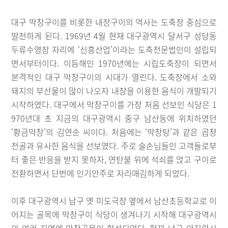
대구 막창구이를 비롯한 내장구이의 역사는 도축장 중심으로
발전하게 된다. 1969년 4월 현재 대구광역시 달서구 성당동
두류수영장 자리에 ‘신흥산업’이라는 도축전문법인이 설립되
면서부터이다. 이듬해인 1970년에는 시립도축장이 되면서
본격적인 대구 막창구이의 시대가 열린다. 도축장에서 소와
돼지의 부산물이 많이 나오자 내장을 이용한 음식이 개발되기
시작하였다. 대구에서 막창구이를 가장 처음 선보인 식당은 1
970년대 초 지금의 대구광역시 중구 남산동에 위치하였던
‘황금막창’의 김연순 씨이다. 처음에는 ‘막창탕’과 같은 곱창
전골과 유사한 음식을 선보였다. 주로 술손님들인 고객들로부
터 좋은 반응을 받지 못하자, 연탄불 위에 석쇠를 얹고 구이로
전환하면서 단번에 인기안주로 자리매김하게 되었다.
이후 대구광역시 남구 옛 미도극장 옆에서 남산초등학교로 이
어지는 골목에 막창구이 식당이 생겨나기 시작해 대구광역시
의 여러 지역에 막창골목이 형성되었다. 현재 남구 안지랑시