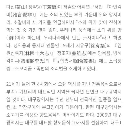
다산(茶山) 정약용(丁若鏞)이 저술한 어휘연구서인 『아언각
비(雅言覺非)』에는 소의 맛있는 부위 가운데 위와 양지머
리, 소갈비의 세 가지를 언급하면서 “소의 위가 맛이 진하여
먹는 것 중 가장 맛이 좋다. 우리나라 풍속에는 소의 위를 양
(䬺)이라 하는데, 우리나라에서 만든 글자이다”라고 하였
다. 정약용과 동시대 인물인 19세기 서유구(徐有榘)의 『임
원십륙지(林園十六志)』 정조지(鼎俎志)에는 양볶음, 빙허
각이씨(憑虛閣李氏)의 『규합총서(閨合叢書)』에는 소곱창
찜ㆍ소꼬리곰ㆍ족편의 조리법을 소개하고 있다.
21세기 들어 한국사회에서 오랜 역사를 지닌 전통음식으로서
부속고기요리의 대표적인 지역을 꼽자면 단연코 대구광역시
일 것이다. 대구광역시는 수년 전부터 전국적인 열풍을 일으
킨 소 막창구이의 본고장이기 때문이다. 한편 대구광역시는
소고기를 이용한 향토음식의 메카이기도 하다. 2006년 대구
광역시는 대구를 대표할 향토음식 10가지를 선정하여 ‘대구1