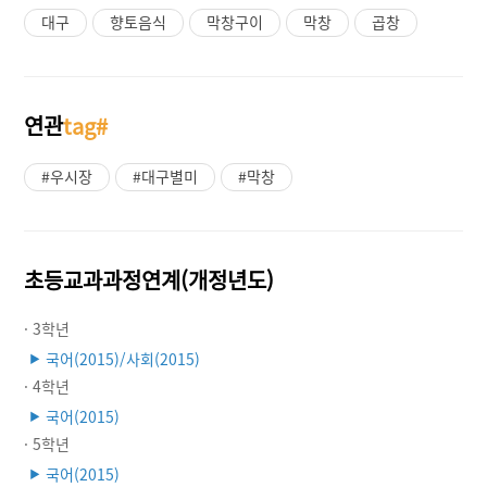
대구
향토음식
막창구이
막창
곱창
연관
tag#
#우시장
#대구별미
#막창
초등교과과정연계(개정년도)
· 3학년
국어(2015)/사회(2015)
▶
· 4학년
국어(2015)
▶
· 5학년
국어(2015)
▶