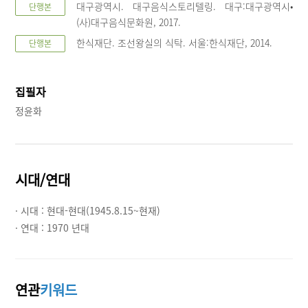
대구광역시. 대구음식스토리텔링. 대구:대구광역시•
단행본
(사)대구음식문화원, 2017.
한식재단. 조선왕실의 식탁. 서울:한식재단, 2014.
단행본
집필자
정윤화
시대/연대
· 시대 :
현대-현대(1945.8.15~현재)
· 연대 :
1970 년대
연관
키워드