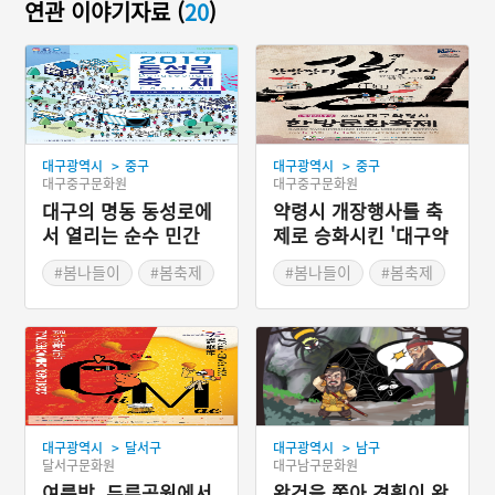
연관 이야기자료 (
20
)
>
>
대구광역시
중구
대구광역시
중구
대구중구문화원
대구중구문화원
대구의 명동 동성로에
약령시 개장행사를 축
서 열리는 순수 민간
제로 승화시킨 '대구약
주도형 축제 '대구동성
령시 한방문화축제'
#봄나들이
#봄축제
#봄나들이
#봄축제
로축제'
>
>
대구광역시
달서구
대구광역시
남구
달서구문화원
대구남구문화원
여름밤, 두류공원에서
왕건을 쫓아 견훤이 왔