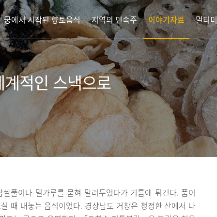
궁에서 시작된 향토음식
지역의 민속주
이야기자료
멀티
 세계적인 스낵으로
찹쌀풀이나 밀가루를 묻혀 말려두었다가 기름에 튀긴다. 품이
실 때 내놓는 음식이었다. 경상남도 거창은 청정한 산에서 나