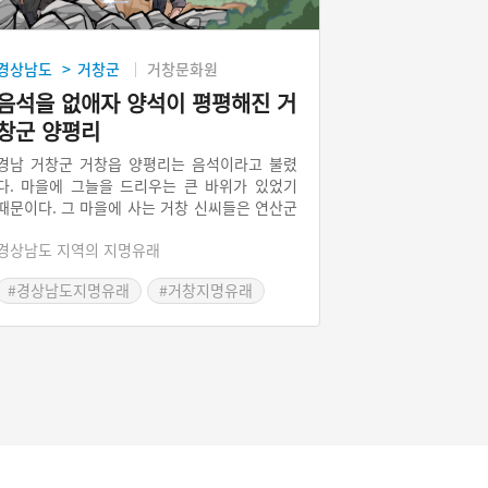
경상남도
거창군
거창문화원
>
음석을 없애자 양석이 평평해진 거
창군 양평리
경남 거창군 거창읍 양평리는 음석이라고 불렸
다. 마을에 그늘을 드리우는 큰 바위가 있었기
때문이다. 그 마을에 사는 거창 신씨들은 연산군
의 비를 배출해내 세도를 부리며 안하무인으로
경상남도 지역의 지명유래
굴었다. 어느 날, 한 도승이 거창 신씨를 찾아와
음석을 없애지 않으면 집안이 망할 것이라고 했
#경상남도지명유래
#거창지명유래
다. 도승의 말에 따라 음석의 뿌리를 뽑자 흰 새
세 마리가 날아올랐다. 동시에 이웃 마을의 양석
이 벼락에 맞아 평평해졌다. 이후 거창 신씨 집
안은 몰락했고 마을 이름은 음석에서 양평으로
바뀌었다.