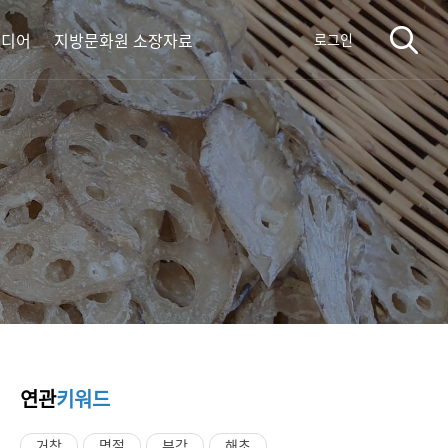
미디어
지방문화원 소장자료
로그인
연관
키워드
거창
명절
부각
해초