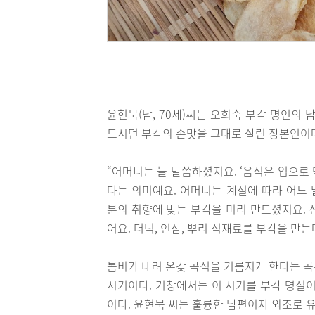
윤현묵(남, 70세)씨는 오희숙 부각 명인의
드시던 부각의 손맛을 그대로 살린 장본인이
“어머니는 늘 말씀하셨지요. ‘음식은 입으로 
다는 의미예요. 어머니는 계절에 따라 어느 
분의 취향에 맞는 부각을 미리 만드셨지요. 
어요. 더덕, 인삼, 뿌리 식재료를 부각을 만
봄비가 내려 온갖 곡식을 기름지게 한다는 곡우
시기이다. 거창에서는 이 시기를 부각 명절이
이다. 윤현묵 씨는 훌륭한 남편이자 외조로 