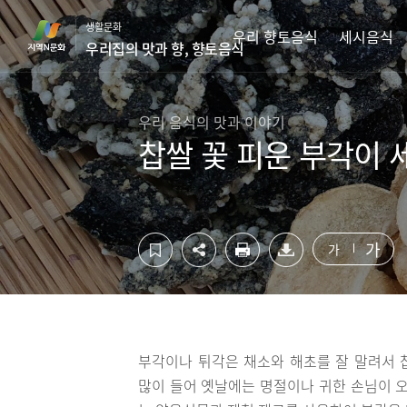
컨
하
생활문화
텐
단
우리 향토음식
세시음식
우리집의 맛과 향, 향토음식
츠
영
영
역
역
바
바
로
우리 음식의 맛과 이야기
로
가
찹쌀 꽃 피운 부각이
가
기
기
가
가
부각이나 튀각은 채소와 해초를 잘 말려서 
많이 들어 옛날에는 명절이나 귀한 손님이 오