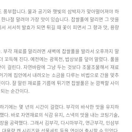
도 풍부합니다. 물과 공기와 햇빛의 삼박자가 맞아떨어져야 하
후 한나절 말려야 가장 맛이 있습니다. 찹쌀풀에 말리면 그 맛을
서 서서히 발효가 되면 튀길 때 꽃이 피면서 그 향과 맛, 용량
. 부각 재료를 말리려면 새벽에 찹쌀풀을 발라서 오후까지 말
더 꼬득해 진다. 예전에는 광목천, 밥상보를 덮어 말렸다. 풀을
간이 걸린다. 자연바람에 그냥 두는 것보다 조물조물해서 재료
 거기에 집안에서 내려오는 소금을 다루는 비법으로 간을 맞추
것이다. 잘 말린 재료를 기름에 튀기면 찹쌀풀은 눈 깜짝할 사이
생되는 순간이다.
하기에는 몇 년의 시간이 걸렸다. 부각의 바삭한 맛을 유지하
했다. 바로 자연재료의 식감 유지, 스낵의 맛을 내는 코팅기술,
을 공략했다. 그래서 김부각, 다시마부각, 연근부각, 인삼부
고 대용량 캔 시리즈와 선물세트 등을 연이어 출시할 수 있었다.