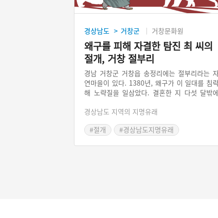
경상남도
거창군
거창문화원
>
왜구를 피해 자결한 탐진 최 씨의
절개, 거창 절부리
경남 거창군 거창읍 송정리에는 절부리라는 
연마을이 있다. 1380년, 왜구가 이 일대를 침
해 노략질을 일삼았다. 결혼한 지 다섯 달밖
되지 않은 김순은 왜구를 물리치기 위해 싸움
경상남도 지역의 지명유래
로 나가고 그의 아내 탐진 최 씨 혼자 집에 있
다. 왜구가 마을로 들어와 최 씨를 겁탈하려
#절개
#경상남도지명유래
했다. 최 씨는 은장도로 왜구가 만진 젖가슴
도려내고 자결을 했다. 훗날 나라에서 그녀의 
개를 기려 정려각을 지어주고 평소 빨래를 하
빨랫돌에 비문을 새겨 세웠다.