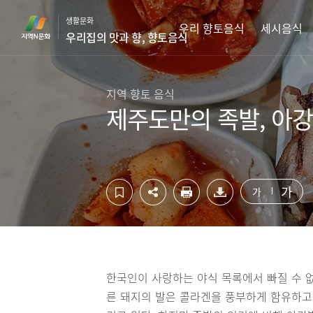
컨
하
생활문화
텐
단
우리 향토음식
세시음식
우리집의 맛과 향, 향토음식
츠
영
영
역
역
바
바
로
지역 향토 음식
로
가
제주도만의 족발, 아
가
기
기
가
가
한국인이 사랑하는 야식 목록에서 빠질 수 
른 돼지의 발은 콜라겐을 풍부하게 함유하고