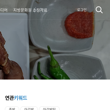
미디어
지방문화원 소장자료
로그인
연관
키워드
족발
아강발
아강발탕