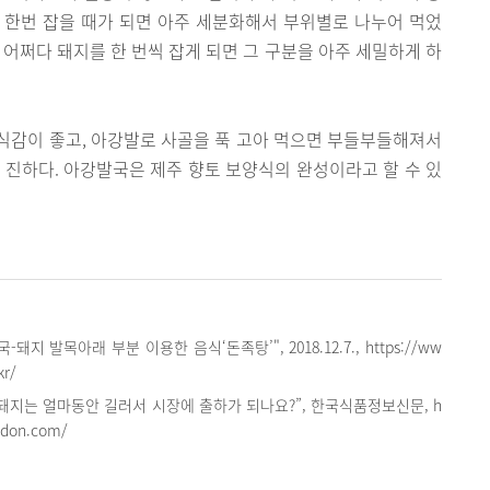
 한번 잡을 때가 되면 아주 세분화해서 부위별로 나누어 먹었
 어쩌다 돼지를 한 번씩 잡게 되면 그 구분을 아주 세밀하게 하
식감이 좋고, 아강발로 사골을 푹 고아 먹으면 부들부들해져서
 진하다. 아강발국은 제주 향토 보양식의 완성이라고 할 수 있
돼지 발목아래 부분 이용한 음식‘돈족탕’", 2018.12.7., https://ww
kr/
돼지는 얼마동안 길러서 시장에 출하가 되나요?”, 한국식품정보신문, h
n-don.com/