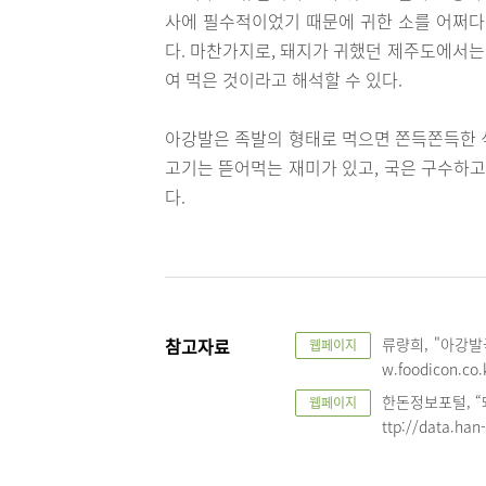
사에 필수적이었기 때문에 귀한 소를 어쩌다
다. 마찬가지로, 돼지가 귀했던 제주도에서는
여 먹은 것이라고 해석할 수 있다.
아강발은 족발의 형태로 먹으면 쫀득쫀득한 
고기는 뜯어먹는 재미가 있고, 국은 구수하고
다.
참고자료
류량희, "아강발국-
웹페이지
w.foodicon.co.
한돈정보포털, “
웹페이지
ttp://data.ha