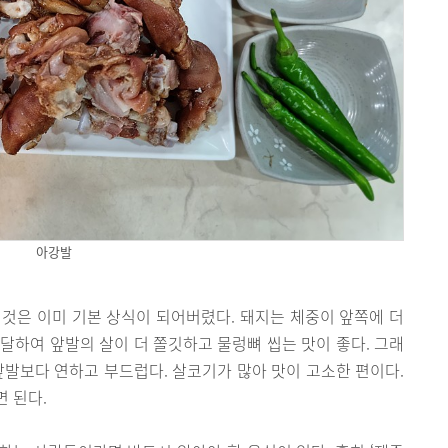
아강발
것은 이미 기본 상식이 되어버렸다. 돼지는 체중이 앞쪽에 더
달하여 앞발의 살이 더 쫄깃하고 물렁뼈 씹는 맛이 좋다. 그래
앞발보다 연하고 부드럽다. 살코기가 많아 맛이 고소한 편이다.
 된다.