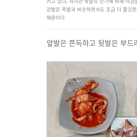
키고 있다. 하지만 족발의 인기에 비해 아강
강발은 족발과 비슷하면서도 조금 더 쫄깃한
때문이다.
앞발은 쫀득하고 뒷발은 부드