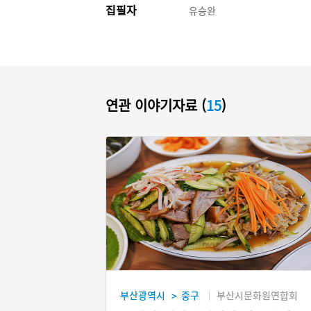
집필자
유승완
연관 이야기자료 (
15
)
부산광역시
중구
부산시문화원연합회
>