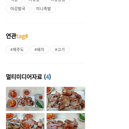
아강발국
미니족발
연관
tag#
#제주도
#돼지
#고기
멀티미디어자료 (
4
)