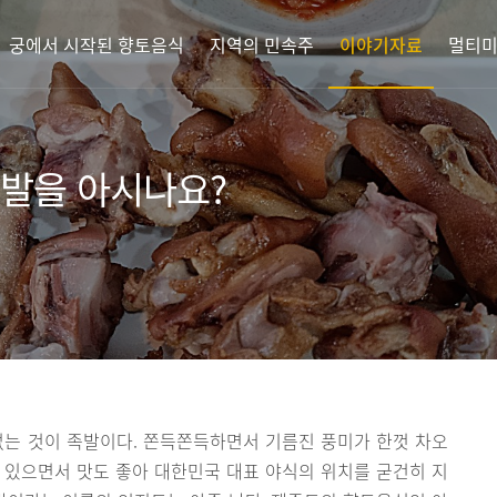
궁에서 시작된 향토음식
지역의 민속주
이야기자료
멀티
강발을 아시나요?
없는 것이 족발이다. 쫀득쫀득하면서 기름진 풍미가 한껏 차오
 있으면서 맛도 좋아 대한민국 대표 야식의 위치를 굳건히 지