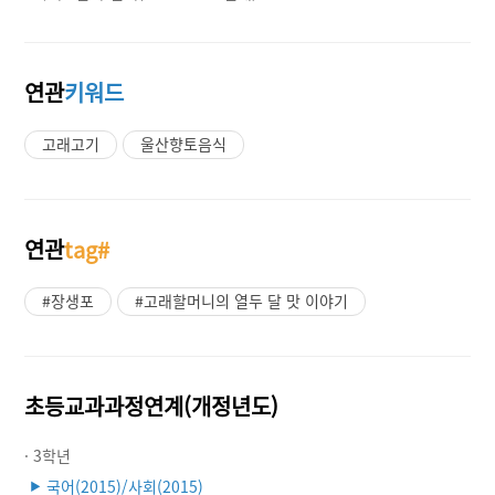
연관
키워드
고래고기
울산향토음식
연관
tag#
#장생포
#고래할머니의 열두 달 맛 이야기
초등교과과정연계(개정년도)
· 3학년
국어(2015)/사회(2015)
▶