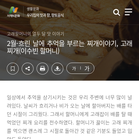
컨
하
생활문화
텐
단
우리집의 맛과 향, 향토음식
츠
영
영
역
역
바
고래할머니의 열두 달 맛 이야기
바
로
2월-흐린 날에 추억을 부르는 찌개이야기, 고래
로
가
찌개(이수빈 할머니)
가
기
기
가
가
일상에서 추억을 상기시키는 것은 우리 주변에 너무 많이 널
려있다. 날씨가 흐리거나 비가 오는 날에 할아버지는 배를 타
던 시절이 그리웠다. 그래서 할머니에게 고래잡이 배를 탈 때
먹었던 찌개 요리를 전수하였다. 할머니가 끓이는 고래 찌개
를 먹으면 괜스레 그 시절로 돌아간 것 같은 기분도 들었고 입