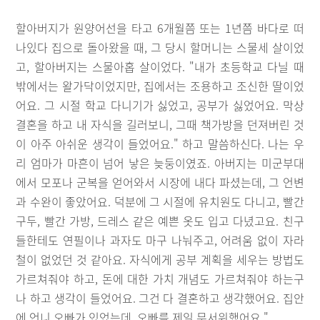
할아버지가 원양어선을 타고 6개월쯤 또는 1년쯤 바다로 떠
나있다 집으로 돌아왔을 때, 그 당시 할머니는 스물세 살이었
고, 할아버지는 스물아홉 살이었다. "내가 초등학교 다닐 때
밖에서는 왈가닥이었지만, 집에서는 조용하고 조신한 딸이었
어요. 그 시절 학교 다니기가 싫었고, 공부가 싫었어요. 막상
결혼을 하고 내 자식을 길러보니, 그때 책가방을 던져버린 것
이 아주 아쉬운 생각이 들었어요." 하고 말씀하신다. 나는 우
리 엄마가 마흔이 넘어 낳은 늦둥이였죠. 아버지는 미군부대
에서 모포나 군복을 얻어와서 시장에 내다 파셨는데, 그 언변
과 수완이 좋았어요. 덕분에 그 시절에 유치원도 다니고, 빨간
구두, 빨간 가방, 드레스 같은 예쁜 옷도 입고 다녔고요. 친구
들한테도 연필이나 과자도 마구 나눠주고, 어려움 없이 자라
철이 없었던 것 같아요. 자식에게 공부 계획을 세우는 방법도
가르쳐줘야 하고, 돈에 대한 가치 개념도 가르쳐줘야 하는구
나 하고 생각이 들었어요. 그건 다 결혼하고 생각했어요. 집안
에 언니 오빠가 있었는데, 오빠를 제일 무서워했어요."