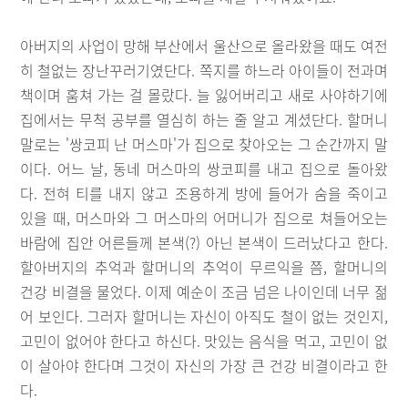
아버지의 사업이 망해 부산에서 울산으로 올라왔을 때도 여전
히 철없는 장난꾸러기였단다. 쪽지를 하느라 아이들이 전과며
책이며 훔쳐 가는 걸 몰랐다. 늘 잃어버리고 새로 사야하기에
집에서는 무척 공부를 열심히 하는 줄 알고 계셨단다. 할머니
말로는 '쌍코피 난 머스마'가 집으로 찾아오는 그 순간까지 말
이다. 어느 날, 동네 머스마의 쌍코피를 내고 집으로 돌아왔
다. 전혀 티를 내지 않고 조용하게 방에 들어가 숨을 죽이고
있을 때, 머스마와 그 머스마의 어머니가 집으로 쳐들어오는
바람에 집안 어른들께 본색(?) 아닌 본색이 드러났다고 한다.
할아버지의 추억과 할머니의 추억이 무르익을 쯤, 할머니의
건강 비결을 물었다. 이제 예순이 조금 넘은 나이인데 너무 젊
어 보인다. 그러자 할머니는 자신이 아직도 철이 없는 것인지,
고민이 없어야 한다고 하신다. 맛있는 음식을 먹고, 고민이 없
이 살아야 한다며 그것이 자신의 가장 큰 건강 비결이라고 한
다.