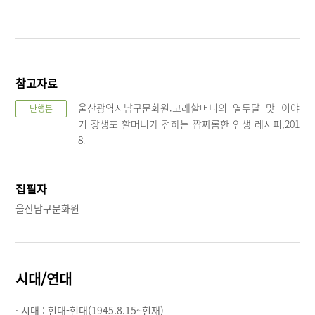
참고자료
울산광역시남구문화원.고래할머니의 열두달 맛 이야
단행본
기-장생포 할머니가 전하는 짭짜롬한 인생 레시피,201
8.
집필자
울산남구문화원
시대/연대
· 시대 :
현대-현대(1945.8.15~현재)