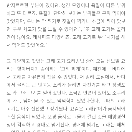
반지르르한 부분이 있어요. 생긴 모양이나 육질이 다른 부위
하고 또 다르죠. 육질이 단단해 보이는 부위들은 구워 먹어야
맛있지만, 우네는 막 찍기로 젓갈에 찍거나 소금에 찍어 맛보
면 구운 쇠고기 맛을 느낄 수 있어요.", "또 고래 고기는 콜라
겐이 많아요. 레시피도 다양하죠. 고래 고기로 두루치기를 해
서 먹어도 맛있어요."
그 다양하고 맛있는 고래 고기 요리방법 중에 오늘 선보일 요
리는 할아버지가 좋아하는 '고래 찌개'이다. 예전에는 바다에
서 고래를 자유롭게 잡을 수 있었다. 저 멀리 도심에서, 바다
에서 울리는 큰 뱃고동 소리가 들리면 자전거를 타고 장생포
로 와 고래 고기를 얻어 갔단다. 조금만 안면이 있어도 소쿠리
에 가득 담아 올 수 있는 넉넉함이 있었다한다. 그때의 고래
고기는 아주 신선했고 정겨웠다. 요즘은 고래잡이가 금지되어
귀한 음식이 되었다. 포경 금지로 그물에 걸린 것을 해양경찰
청이 감식하고 경매로 넘겨진다. 경매에 넘겨진 고래는 해체