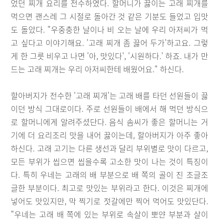
었던 찌개 요리를 전수하였다. 할머니가 끓이는 고래 찌개를
먹으면 괜스레 그 시절로 돌아간 것 같은 기분도 들었고 입맛
도 돌았다. "우중충한 날이나 비 오는 날에 우리 아저씨가 먹
고 싶다고 이야기해요. '고래 찌개 좀 끓어 두가'하고요. 그렇
게 한 그릇 비우고 나면 '아, 맛있다', '시원하다.' 하죠. 내가 만
드는 고래 찌개는 우리 아저씨한테 배웠어요." 하신다.
할아버지가 전수한 '고래 찌개'는 고래 배를 타던 선원들이 끓
이던 방식 그대로이다. 주로 선원들이 배에서 해 먹던 방식으
로 할머니에게 알려주셨단다. 음식 솜씨가 좋은 할머니는 거
기에 더 요리조리 맛을 내어 끓이는데, 할아버지가 아주 좋아
하신다. 고래 고기는 다른 생선과 달리 부위별로 맛이 다르고,
모든 부위가 씹으면 씹을수록 고소한 맛이 나는 것이 특징이
다. 특히 우네는 고래의 배 부분으로 배 쪽의 골이 진 조글조
글한 부분이다. 최고로 맛있는 부위라고 한다. 이것은 찌개에
넣어도 맛있지만, 막 찍기로 젓갈에만 찍어 먹어도 맛있단다.
"우네는 고래 배 쪽에 있는 부위로 속살이 뽀얀 부분과 살이