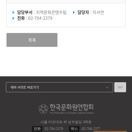
담당부서
: 지역문화콘텐츠팀
담당자
: 이서연
전화
: 02-704-2379
목록
GO
테마 사이트 바로가기
서울 마포대로 49 성우빌딩 308호
전화
02-704-2379
팩스
02-704-2377