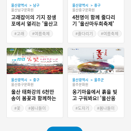
>
>
울산광역시
남구
울산광역시
중구
울산남구문화원
울산중구문화원
고래잡이의 기지 장생
4천명이 함께 줄다리
포에서 열리는 '울산고
기 '울산마두희축제'
래축제'
#고래
#여름축제
#줄다리기
#여름축제
#여름여행
#여름여행
#오징어게임
>
>
울산광역시
중구
울산광역시
울주군
울산중구문화원
울주문화원
울산 태화강의 6천만
옹기마을에서 흙을 빚
송이 봄꽃과 함께하는
고 구워봐요! '울산옹
생태축제 '태화강 봄꽃
기축제'
#꽃
#봄나들이
#도자기
#봄나들이
대향연'
#봄축제
#봄축제
#울산 울주
#울산축제