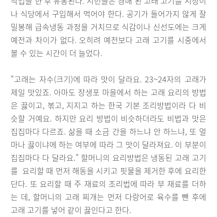
작업을 한 후 유통된다. 시민들은 경매 된 고래 고기를 시장이
나 식당에서 구입해서 먹어야 한다. 공기가 들어가지 않게 잘
밀봉해 급속냉동 과정을 거치므로 식감이나 신선도에는 크게
예전과 차이가 없다. 오히려 예전보다 고래 고기를 시중에서
볼 수 있는 시간이 더 늘었다.
"고래는 자수(크기)에 따라 맛이 달라요. 23~24자의 고래가
제일 맛있죠. 아마도 장생포 마을에서 하는 고래 요리의 방법
은 끓이고, 볶고, 지지고 하는 한국 기본 조리방법이라 다 비
슷할 거예요. 하지만 요리 방법이 비슷하더라도 비법과 맛은
집집마다 다르죠. 삶을 때 소금 간을 하느냐 안 하느냐, 또 얼
마나 끓이냐에 하는 여부에 따라 그 맛이 달라져요. 이 부분이
집집마다 다 달라요." 할머니의 요리방법은 냉동된 고래 고기
를 요리할 때 먼저 해동을 시키고 핏물을 제거한 후에 요리한
단다. 또 요리할 때 주 재료의 조리법에 따라 부 재료를 더하
는 데, 할머니의 고래 찌개는 먼저 다랑어로 육수를 뺀 후에
고래 고기를 넣어 같이 끓인다고 한다.