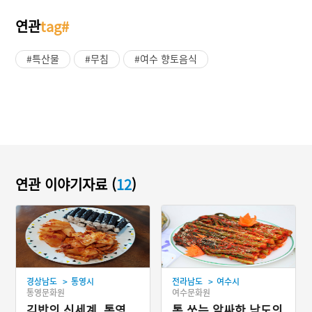
연관
tag#
#특산물
#무침
#여수 향토음식
연관 이야기자료 (
12
)
>
>
경상남도
통영시
전라남도
여수시
통영문화원
여수문화원
김밥의 신세계, 통영
톡 쏘는 알싸한 남도의