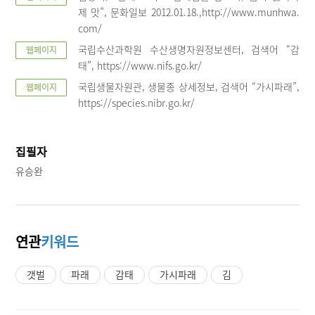
제 맛”, 문화일보 2012.01.18.,http://www.munhwa.
com/
국립수산과학원 수산생명자원정보센터, 검색어 “감
웹페이지
태”, https://www.nifs.go.kr/
국립생물자원관, 생물종 상세정보, 검색어 “가시파래”,
웹페이지
https://species.nibr.go.kr/
집필자
유승완
연관
키워드
갯벌
파래
감태
가시파래
김