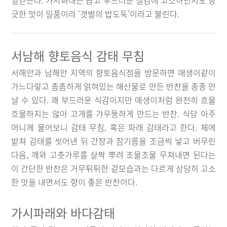
일컫는다. 가시파래는 곱고 부드러운 질감에 고소하면서도 향
긋한 맛이 일품이라 ‘갯벌의 밥도둑’이라고 불린다.
서남해 향토음식 감태 무침
서해안과 남해안 지역의 향토음식점을 방문하면 매생이같이
가느다랗고 촘촘하게 얽혀있는 해산물로 만든 반찬을 종종 만
날 수 있다. 꽤 부드러운 식감이지만 매생이처럼 완전히 흐물
흐물하지는 않아 고개를 갸우뚱하게 만드는 반찬. 식당 아주
머니께 물어보니 감태 무침, 혹은 파래 감태라고 한다. 체에
밭쳐 감태를 씻어낸 뒤 간장과 참기름을 조금씩 넣고 버무린
다음, 깨와 고춧가루를 살짝 뿌려 조물조물 무쳐내면 된다는
이 간단한 반찬은 거무튀튀한 겉모습과는 다르게 상당히 고소
한 맛을 내면서도 향이 좋은 반찬이다.
가시파래와 바다감태