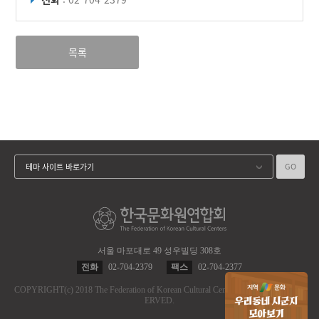
목록
GO
테마 사이트 바로가기
서울 마포대로 49 성우빌딩 308호
전화
02-704-2379
팩스
02-704-2377
COPYRIGHT
(c)
2018 The Federation of Korean Cultural Centers.
ALL RIGHT RES
ERVED.