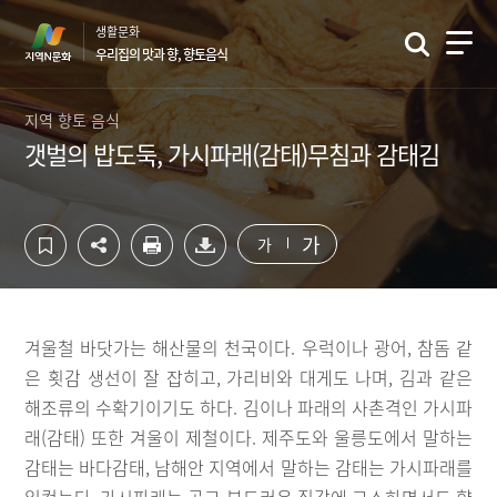
컨
하
생활문화
텐
단
우리집의 맛과 향, 향토음식
츠
영
영
역
역
바
지역 향토 음식
바
로
갯벌의 밥도둑, 가시파래(감태)무침과 감태김
로
가
가
기
기
가
가
겨울철 바닷가는 해산물의 천국이다. 우럭이나 광어, 참돔 같
은 횟감 생선이 잘 잡히고, 가리비와 대게도 나며, 김과 같은
해조류의 수확기이기도 하다. 김이나 파래의 사촌격인 가시파
래(감태) 또한 겨울이 제철이다. 제주도와 울릉도에서 말하는
감태는 바다감태, 남해안 지역에서 말하는 감태는 가시파래를