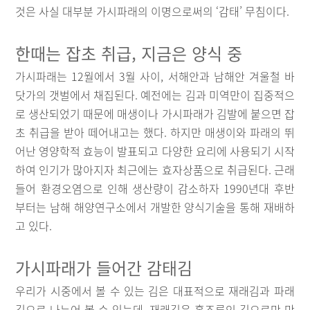
것은 사실 대부분 가시파래의 이명으로써의 ‘감태’ 무침이다.
한때는 잡초 취급, 지금은 양식 중
가시파래는 12월에서 3월 사이, 서해안과 남해안 겨울철 바
닷가의 갯벌에서 채집된다. 예전에는 김과 미역만이 집중적으
로 생산되었기 때문에 매생이나 가시파래가 김발에 붙으면 잡
초 취급을 받아 떼어내고는 했다. 하지만 매생이와 파래의 뛰
어난 영양학적 효능이 발표되고 다양한 요리에 사용되기 시작
하여 인기가 많아지자 최근에는 효자상품으로 취급된다. 근래
들어 환경오염으로 인해 생산량이 감소하자 1990년대 후반
부터는 남해 해양연구소에서 개발한 양식기술을 통해 재배하
고 있다.
가시파래가 들어간 감태김
우리가 시중에서 볼 수 있는 김은 대표적으로 재래김과 파래
김으로 나누어 볼 수 있는데, 재래김은 홍조류인 김으로만 만