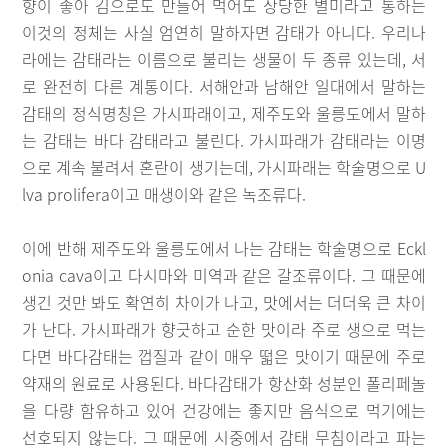
향이 좋아 김으로도 만들어 먹어도 상당한 별미라고 통하는
이것의 정체는 사실 엄연히 말하자면 감태가 아니다. 우리나
라에는 감태라는 이름으로 불리는 생물이 두 종류 있는데, 서
로 완전히 다른 계통이다. 서해안과 남해안 일대에서 말하는
감태의 정식명칭은 가시파래이고, 제주도와 울릉도에서 말하
는 감태는 바다 감태라고 불린다. 가시파래가 감태라는 이명
으로 계속 불려서 혼란이 생기는데, 가시파래는 학술명으로 U
lva prolifera이고 매생이와 같은 녹조류다.
이에 반해 제주도와 울릉도에서 나는 감태는 학술명으로 Eckl
onia cava이고 다시마와 미역과 같은 갈조류이다. 그 때문에
생긴 것만 봐도 확연히 차이가 나고, 맛에서는 더더욱 큰 차이
가 난다. 가시파래가 향긋하고 순한 맛이라 주로 생으로 먹는
다면 바다감태는 껍질과 같이 매우 떫은 맛이기 때문에 주로
약재의 원료로 사용된다. 바다감태가 항산화 성분인 폴리페놀
을 다량 함유하고 있어 건강에는 좋지만 음식으로 먹기에는
선호되지 않는다. 그 때문에 시중에서 감태 무침이라고 파는