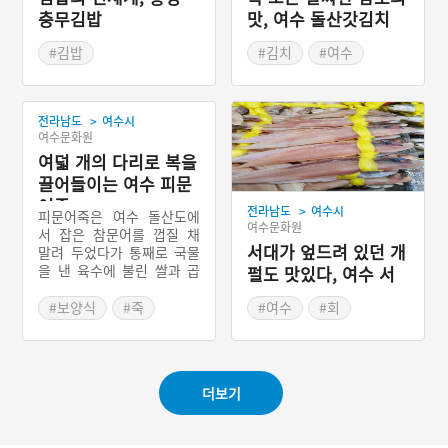
충무김밥
맛, 여수 돌산갓김치
#김밥
#김치
#여수
#통영 향토음식
#전라남도 별미
#경상남도 별미
>
전라남도
여수시
여수문화원
여덟 개의 다리로 복을
끌어들이는 여수 피문
어죽
>
전라남도
여수시
피문어죽은 여수 돌산도에
여수문화원
서 잡은 참문어를 껍질 채
서대가 엎드려 있던 개
말려 두었다가 통째로 국물
을 낸 육수에 불린 쌀과 곱
펄도 맛있다, 여수 서
게 다진 피문어살을 넣고 끓
대회
여낸 전라남도 여수시의 향
#보양식
#죽
#여수
#회
토음식이다. 참문어로 쑨 죽
#전라남도 별미
#전라남도 별미
은 몸에 좋은 성분이 워낙
#여수 가볼만한곳
풍부하기 때문에 기력이 떨
어지거나 여름철 무더위에
더보기
지친 사람들에게 더할 나위
없는 보양식으로 이용되었
다.