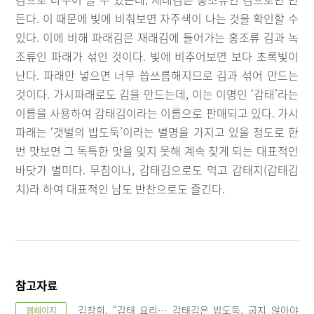
든다. 이 때문에 빛에 비춰보면 자주색이 나는 것을 확인할 수
있다. 이에 비해 파래김은 재래김에 들어가는 홍조류 김과 녹
조류인 파래가 섞인 것이다. 빛에 비추어보면 보다 초록빛이
난다. 파래만 넣으면 너무 씁쓰름해지므로 김과 섞어 만드는
것이다. 가시파래로도 김을 만드는데, 이는 이명인 ‘감태’라는
이름을 사용하여 감태김이라는 이름으로 판매되고 있다. 가시
파래는 ‘갯벌의 밥도둑’이라는 별명을 가지고 있을 정도로 한
번 맛보면 그 독특한 맛을 잊지 못해 계속 찾게 되는 대표적인
바닷가 별미다. 무침이나, 감태김으로도 먹고 감태지(감태김
치)라 하여 대표적인 남도 반찬으로도 즐긴다.
참고자료
김창희, “감태 요리… 감태김은 밥도둑, 굽지 않아야
웹페이지