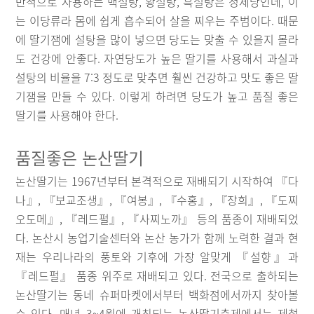
반적으로 사용하는 백설탕, 황설탕, 흑설탕은 정제당인데, 이
는 이당류라 몸에 쉽게 흡수되어 살을 찌우는 주범이다. 때문
에 딸기잼에 설탕을 많이 넣으면 당도는 맞출 수 있을지 몰라
도 건강에 안좋다. 자연당도가 높은 딸기를 사용해서 과실과
설탕의 비율을 7:3 정도로 맞추면 훨씬 건강하고 맛도 좋은 딸
기잼을 만들 수 있다. 이렇게 하려면 당도가 높고 품질 좋은
딸기를 사용해야 한다.
품질좋은 논산딸기
논산딸기는 1967년부터 본격적으로 재배되기 시작하여 『다
나』, 『보교조생』, 『여봉』, 『수홍』, 『장희』, 『도찌
오도메』, 『레드펄』, 『사찌노까』 등의 품종이 재배되었
다. 논산시 농업기술센터와 논산 농가가 함께 노력한 결과 현
재는 우리나라의 풍토와 기후에 가장 알맞게 『설향』과
『레드펄』 품종 위주로 재배되고 있다. 전국으로 출하되는
논산딸기는 동네 슈퍼마켓에서부터 백화점에서까지 찾아볼
수 있다. 매년 3~4월에 개최되는 논산딸기축제에서는 제철