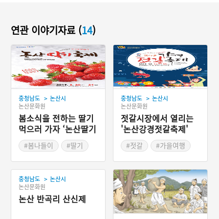
연관 이야기자료 (
14
)
>
>
충청남도
논산시
충청남도
논산시
논산문화원
논산문화원
봄소식을 전하는 딸기
젓갈시장에서 열리는
먹으러 가자 ‘논산딸기
'논산강경젓갈축제'
축제’로
#봄나들이
#딸기
#젓갈
#가을여행
#봄축제
#가을축제
>
충청남도
논산시
논산문화원
논산 반곡리 산신제