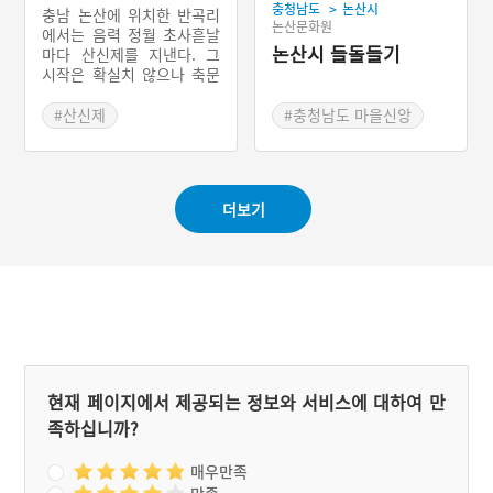
>
충청남도
논산시
충남 논산에 위치한 반곡리
논산문화원
에서는 음력 정월 초사흗날
논산시 들돌들기
마다 산신제를 지낸다. 그
시작은 확실치 않으나 축문
을 보아 조선시대 후기로 추
측된다. 마을제사에서 섬기
#산신제
#충청남도 마을신앙
는 신은 마을 뒤쪽에 있는
#충청남도 마을이야기
#관혼상제 풍습
국사봉의 산신이다. 산신제
#충청남도 관혼상제
는 마을 대동계가 주관한다.
제의 준비는 제관과 심부름
더보기
꾼 선출, 싸리나무 준비, 금
줄치기, 우물 청소, 황토제
단 조성, 싸리나무 홰 엮기,
제물과 제기 준비의 순서로
이루어진다. 산신제는 싸리
나무 홰에 불을 붙이면서 본
격적으로 시작하며 횃불이
잘 탈수록 액운이 없을 것이
라 여긴다. 산신제를 통해
마을의 평안과 풍년을 기원
현재 페이지에서 제공되는 정보와 서비스에 대하여 만
한다.
족하십니까?
매우만족