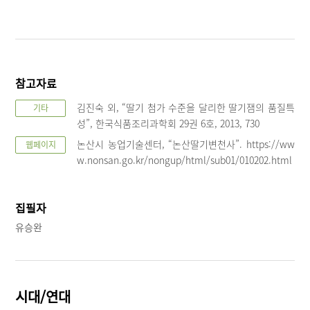
참고자료
김진숙 외, “딸기 첨가 수준을 달리한 딸기잼의 품질특
기타
성”, 한국식품조리과학회 29권 6호, 2013, 730
논산시 농업기술센터, “논산딸기변천사”. https://ww
웹페이지
w.nonsan.go.kr/nongup/html/sub01/010202.html
집필자
유승완
시대/연대