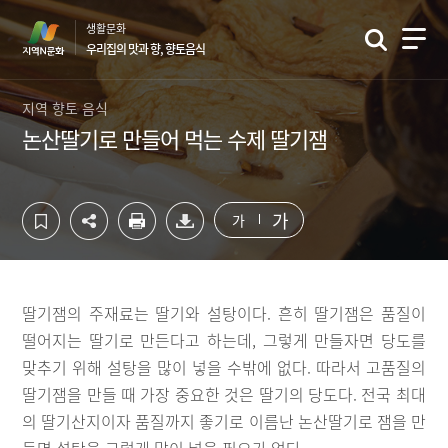
컨
하
생활문화
텐
단
우리집의 맛과 향, 향토음식
츠
영
영
역
역
바
지역 향토 음식
바
로
논산딸기로 만들어 먹는 수제 딸기잼
로
가
가
기
기
가
가
딸기잼의 주재료는 딸기와 설탕이다. 흔히 딸기잼은 품질이
떨어지는 딸기로 만든다고 하는데, 그렇게 만들자면 당도를
맞추기 위해 설탕을 많이 넣을 수밖에 없다. 따라서 고품질의
딸기잼을 만들 때 가장 중요한 것은 딸기의 당도다. 전국 최대
의 딸기산지이자 품질까지 좋기로 이름난 논산딸기로 잼을 만