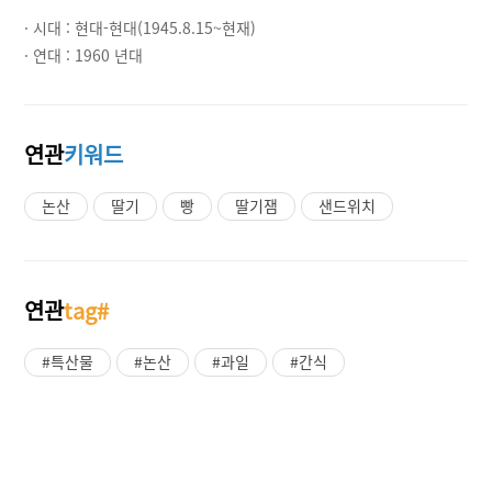
· 시대 :
현대-현대(1945.8.15~현재)
· 연대 :
1960 년대
연관
키워드
논산
딸기
빵
딸기잼
샌드위치
연관
tag#
#특산물
#논산
#과일
#간식