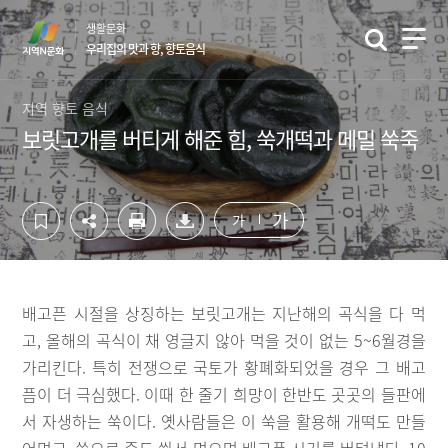
컨
하
생활문화
텐
단
우리집의 맛과 향, 향토음식
츠
영
영
역
역
바
지역 향토 음식
바
로
보릿고개를 버티게 해준 힘, 쑥개떡과 메밀 쑥죽
로
가
가
기
기
가
가
배고픈 시절을 상징하는 보릿고개는 지난해의 곡식을 다 먹
고, 올해의 곡식이 채 영글지 않아 먹을 것이 없는 5~6월경을
가리킨다. 특히 전쟁으로 국토가 황폐화되었을 경우 그 배고
픔이 더 극심했다. 이때 한 줄기 희망이 한반도 곳곳의 들판에
서 자생하는 쑥이다. 옛사람들은 이 쑥을 활용해 개떡도 만들