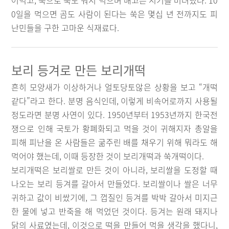
어먹고, 쑥으로 죽도 쒀서 먹으며 배고픈 시기를 버텨냈다. 10
0일을 먹으면 곰도 사람이 된다는 쑥은 몇십 년 전까지도 피
난민들을 구한 고마운 식재료다.
보리 등겨로 만든 보리개떡
흔히 모양새가 이상하거나 얼토당토않은 상황을 보고 “개떡
같다”라고 한다. 분명 음식인데, 이렇게 비속어로까지 사용될
정도라면 분명 사연이 있다. 1950년부터 1953년까지 한국전
쟁으로 인해 국토가 황폐화되고 먹을 것이 귀해지자 총알을
피해 피난을 온 사람들은 굶주린 배를 채우기 위해 뭐라도 해
먹어야 했는데, 이때 등장한 것이 보리개떡과 쑥개떡이다.
보리개떡은 보리쌀로 만든 것이 아니라, 보리쌀을 도정할 때
나오는 보리 등겨를 갈아서 만들었다. 보리쌀이나 쌀은 너무
귀하고 값이 비쌌기에, 그 껍질인 등겨를 박박 갈아서 미지근
한 물에 넣고 반죽을 해 먹었던 것이다. 등겨는 원래 돼지나
닭의 사료였는데, 이것으로 떡을 만들어 먹을 생각을 했다니,