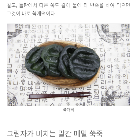
갈고, 들판에서 따온 쑥도 갈아 물에 타 반죽을 하여 먹으면
그것이 바로 쑥개떡이다.
쑥개떡
그림자가 비치는 말간 메밀 쑥죽