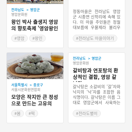
>
전라남도
영암군
정동마을은 전라남도 영암
영암문화원
군 시종면 신학리에 속해 있
왕인 박사 출생지 영암
다. 이 마을 주민들은 정월
대보름에 우물제라 불리우
의 향토축제 '영암왕인
는 마을제의를 진행하는데
문화축제'
한 해 동안 마을의 풍년과
#영암
#왕인
#전라남도 마을이야기
풍어를 바라는 마음에서 이
#봄나들이
#봄축제
#전라남도 마을신앙
러한 의례를 행한다. 특이한
것은 정동마을은 본래부터
>
전라남도
영암군
샘몰이라는 명칭을 지니고
영암문화원
있었다는 점이다.정동마을
의 정호제의 핵심적인 내용
갈비탕과 연포탕의 환
은 당산을 찾아 굿을 한 다
상적인 결합, 영암 갈
음 마을의 샘에서 샘굿을 하
낙탕
>
서울특별시
종로구
는 것이다.정호제에 쓰이는
갈낙탕은 소갈비의 ‘갈’자와
서울시문화원연합회
제물은 흰설기떡을 비롯해
낙지의 ‘낙’자를 조합한 음
모양은 작지만 큰 정성
술, 과일, 포 등이다. 전체적
식명이다. 갈낙탕은 이름 그
인 제의는 유교식으로 진행
대로 영암군에서 사육하는
으로 만드는 고유의
된다. 정호제가 샘과 관련되
한우의 소갈비와 영암군 독
떡, 쑥구리단자
어 있는 관계로 이 물을 마
천리 앞바다에서 잡은 뻘낙
#봄
#떡
#전라도별미
시는 마을주민들 모두가 무
지를 한데 끓여낸 전라남도
#서울별미
#전라남도 음식
병장수하기를 기원한다.
영암군의 대표적인 향토음
#갈비탕
식이다.