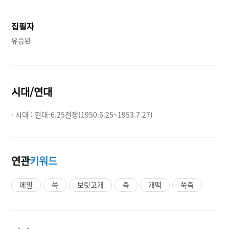
집필자
유승완
시대/연대
· 시대 :
현대-6.25전쟁(1950.6.25~1953.7.27)
연관
키워드
메밀
쑥
보릿고개
죽
개떡
쑥죽