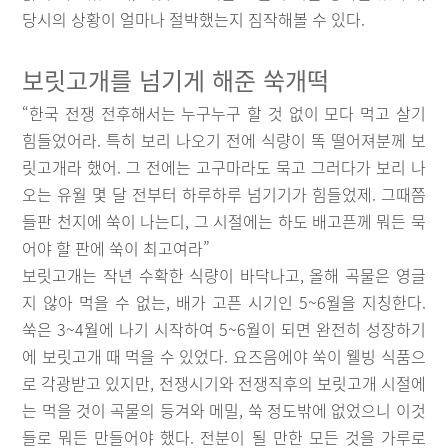
당시의 상황이 얼마나 절박했는지 짐작해볼 수 있다.
보릿고개를 넘기게 해준 쑥개떡
“한국 전쟁 전후해서는 누구누구 할 것 없이 모다 먹고 살기
힘들었어라. 특히 보리 나오기 전에 식량이 똑 떨어져분께 보
릿고개라 했어. 그 전에는 고구마라도 묵고 그러다가 보리 나
오는 유월 몇 달 전부터 하루하루 넘기기가 힘들었제. 그때쯤
들판 천지에 쑥이 나는디, 그 시절에는 하도 배고픈께 뭐든 묵
어야 할 판에 쑥이 최고여라”
보릿고개는 작년 수확한 식량이 바닥나고, 올해 곡물은 영글
지 않아 먹을 수 없는, 배가 고픈 시기인 5~6월을 지칭한다.
쑥은 3~4월에 나기 시작하여 5~6월이 되면 완전히 성장하기
에 보릿고개 때 먹을 수 있었다. 요즈음에야 쑥이 웰빙 식품으
로 각광받고 있지만, 전쟁시기와 전쟁직후의 보릿고개 시절에
는 먹을 것이 곡물의 등겨와 메밀, 쑥 정도밖에 없었으니 이것
들로 뭐든 만들어야 했다. 전분이 될 만한 모든 것을 가루로