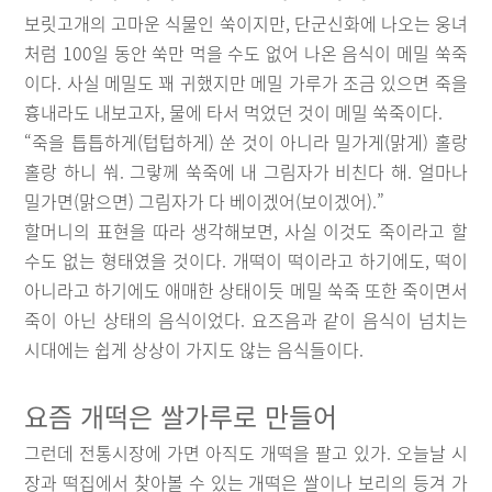
보릿고개의 고마운 식물인 쑥이지만, 단군신화에 나오는 웅녀
처럼 100일 동안 쑥만 먹을 수도 없어 나온 음식이 메밀 쑥죽
이다. 사실 메밀도 꽤 귀했지만 메밀 가루가 조금 있으면 죽을
흉내라도 내보고자, 물에 타서 먹었던 것이 메밀 쑥죽이다.
“죽을 틉틉하게(텁텁하게) 쑨 것이 아니라 밀가게(맑게) 홀랑
홀랑 하니 쒀. 그랗께 쑥죽에 내 그림자가 비친다 해. 얼마나
밀가면(맑으면) 그림자가 다 베이겠어(보이겠어).”
할머니의 표현을 따라 생각해보면, 사실 이것도 죽이라고 할
수도 없는 형태였을 것이다. 개떡이 떡이라고 하기에도, 떡이
아니라고 하기에도 애매한 상태이듯 메밀 쑥죽 또한 죽이면서
죽이 아닌 상태의 음식이었다. 요즈음과 같이 음식이 넘치는
시대에는 쉽게 상상이 가지도 않는 음식들이다.
요즘 개떡은 쌀가루로 만들어
그런데 전통시장에 가면 아직도 개떡을 팔고 있가. 오늘날 시
장과 떡집에서 찾아볼 수 있는 개떡은 쌀이나 보리의 등겨 가