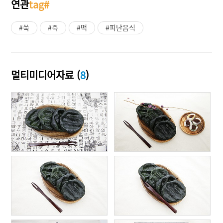
연관
tag#
#쑥
#죽
#떡
#피난음식
멀티미디어자료 (
8
)