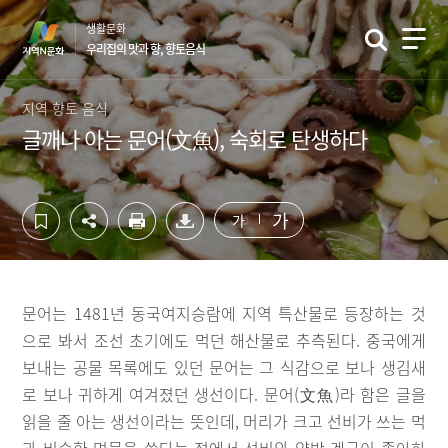
컨
하
생활문화
텐
단
우리집의 맛과 향, 향토음식
츠
영
영
역
역
바
지역 향토 음식
바
로
글깨나 아는 문어(文魚), 숙회로 탄생하다
로
가
가
기
기
가
가
문어는 1481년 동국여지승람에 지역 특산물로 등장하는 것
으로 봐서 조선 초기에도 먹던 해산물로 추측된다. 중국에게
보내는 공물 목록에도 있던 문어는 그 식감으로 보나 생김새
로 보나 귀하게 여겨졌던 생선이다. 문어(文魚)라 함은 글을
읽을 줄 아는 생선이라는 뜻인데, 머리가 크고 선비가 쓰는 먹