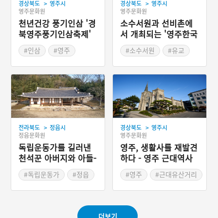
>
>
경상북도
영주시
경상북도
영주시
영주문화원
영주문화원
천년건강 풍기인삼 '경
소수서원과 선비촌에
북영주풍기인삼축제'
서 개최되는 '영주한국
선비문화축제'
#인삼
#영주
#소수서원
#유교
#가을여행
#가을축제
#영주
#봄나들이
#봄축제
>
>
전라북도
정읍시
경상북도
영주시
정읍문화원
영주문화원
독립운동가를 길러낸
영주, 생활사를 재발견
천석꾼 아버지와 아들-
하다 - 영주 근대역사
정읍 영주정사와 영양
문화거리
#독립운동가
#정읍
#영주
#근대유산거리
사
#전라북도근대역사
#경상북도근대역사
#정읍가볼만한곳
#영주가볼만한곳
더보기