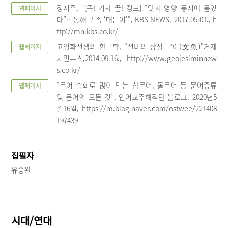
정지주, “[똑! 기자 꿀! 정보] “맛과 영양 동시에 품었
웹페이지
다”…동해 귀족 ‘대문어’”, KBS NEWS, 2017.05.01., h
ttp://mn.kbs.co.kr/
고영화선생의 한문학, “선비의 상징 문어(文魚)”거제
웹페이지
시민뉴스,2014.09.16., http://www.geojesiminnew
s.co.kr/
“문어 숙회로 많이 먹는 참문어, 돌문어 등 문어종류
웹페이지
및 문어의 모든 것”, 인어교주해적단 블로그, 2020년5
월16일, https://m.blog.naver.com/ostwee/221408
197439
집필자
유승완
시대/연대