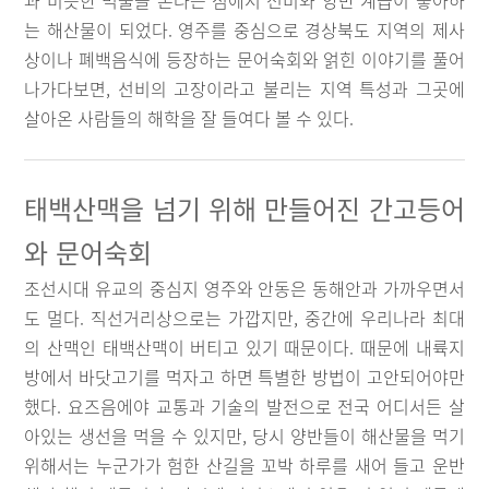
과 비슷한 먹물을 쏜다는 점에서 선비와 양반 계급이 좋아하
는 해산물이 되었다. 영주를 중심으로 경상북도 지역의 제사
상이나 폐백음식에 등장하는 문어숙회와 얽힌 이야기를 풀어
나가다보면, 선비의 고장이라고 불리는 지역 특성과 그곳에
살아온 사람들의 해학을 잘 들여다 볼 수 있다.
태백산맥을 넘기 위해 만들어진 간고등어
와 문어숙회
조선시대 유교의 중심지 영주와 안동은 동해안과 가까우면서
도 멀다. 직선거리상으로는 가깝지만, 중간에 우리나라 최대
의 산맥인 태백산맥이 버티고 있기 때문이다. 때문에 내륙지
방에서 바닷고기를 먹자고 하면 특별한 방법이 고안되어야만
했다. 요즈음에야 교통과 기술의 발전으로 전국 어디서든 살
아있는 생선을 먹을 수 있지만, 당시 양반들이 해산물을 먹기
위해서는 누군가가 험한 산길을 꼬박 하루를 새어 들고 운반