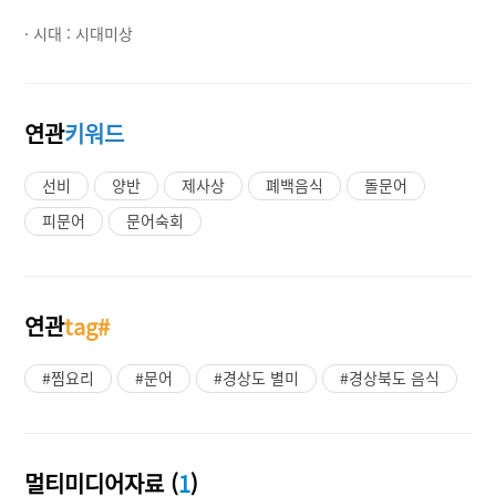
· 시대 :
시대미상
연관
키워드
선비
양반
제사상
폐백음식
돌문어
피문어
문어숙회
연관
tag#
#찜요리
#문어
#경상도 별미
#경상북도 음식
멀티미디어자료 (
1
)