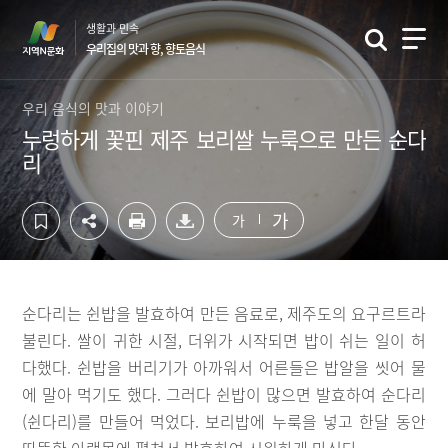
컨
하
생활과 민속
텐
단
우리집의 맛과 향, 향토음식
츠
영
영
역
역
바
우리 음식의 맛과 이야기
바
로
누렁하게 꽃핀 제주 보리쌀 누룩으로 만든 순다
로
가
리
가
기
기
가
가
순다리는 쉰밥을 발효하여 만든 음료로, 제주도의 요구르트라
불린다. 쌀이 귀한 시절, 더위가 시작되면 밥이 쉬는 일이 허
다했다. 쉰밥을 버리기가 아까워서 어른들은 밥알을 씻어 물
에 말아 먹기도 했다. 그러다 쉰밥이 많으면 발효하여 순다리
(쉰다리)를 만들어 먹었다. 보리밥에 누룩을 넣고 한달 동안