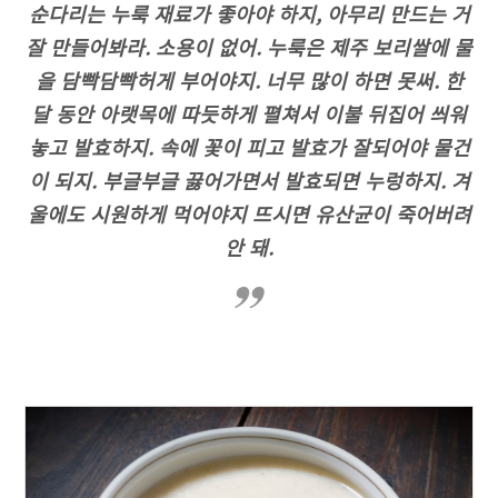
순다리는 누룩 재료가 좋아야 하지, 아무리 만드는 거
잘 만들어봐라. 소용이 없어. 누룩은 제주 보리쌀에 물
을 담빡담빡허게 부어야지. 너무 많이 하면 못써. 한
달 동안 아랫목에 따듯하게 펼쳐서 이불 뒤집어 씌워
놓고 발효하지. 속에 꽃이 피고 발효가 잘되어야 물건
이 되지. 부글부글 끓어가면서 발효되면 누렁하지. 겨
울에도 시원하게 먹어야지 뜨시면 유산균이 죽어버려
안 돼.