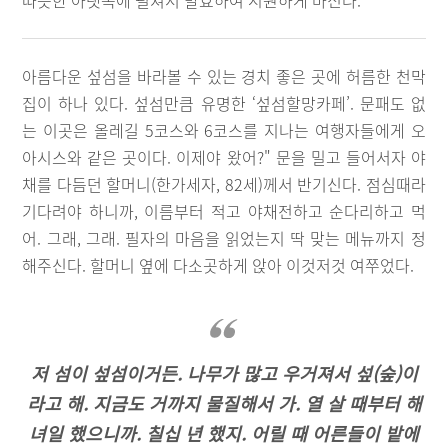
따뜻한 아랫목에 펼쳐서 발효하여 시원하게 마신다.
아름다운 섶섬을 바라볼 수 있는 경치 좋은 곳에 허름한 천막
집이 하나 있다. 섶섬만큼 유명한 ‘섶섬할망카페’. 문패도 없
는 이곳은 올레길 5코스와 6코스를 지나는 여행자들에게 오
아시스와 같은 곳이다. 이제야 왔어?" 문을 밀고 들어서자 야
채를 다듬던 할머니(한가세자, 82세)께서 반기신다. 점심때라
기다려야 하니까, 이름부터 적고 야채전하고 순다리하고 먹
어. 그래, 그래. 필자의 마음을 읽었는지 딱 맞는 메뉴까지 정
해주신다. 할머니 옆에 다소곳하게 앉아 이것저것 여쭈었다.
저 섬이 섶섬이거든. 나무가 많고 우거져서 섶(숲)이
라고 해. 지금도 거까지 물질해서 가. 열 살 때부터 해
녀일 했으니까. 칠십 년 했지. 어릴 때 어른들이 밭에