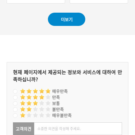
#강원도 별미
#연잎
#제주 가볼만한곳
식혜는 식후 후식으로도 좋
음식이었다. 생선국수에서
#후식
#서귀포 향토음식
고 맥아의 효능으로 소화에
‘생선’은 제주도에서 잡히는
도 좋다.
옥돔을 의미한다. 그 외의
#강릉 로컬푸드
더보기
생선은 ‘잡어’라고 불렀는
#강릉 향토음식
데, 해산물이 풍부하게 잡히
는 제주도에서 옥돔 정도는
되어야 생선으로 여겼을 정
도로 워낙 다양한 생선이 잡
혔음을 알 수 있다.
현재 페이지에서 제공되는 정보와 서비스에 대하여 만
족하십니까?
매우만족
만족
보통
불만족
매우불만족
고객의견