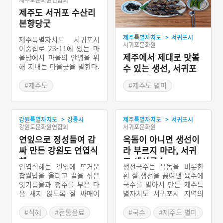
제주도문화원연합회
제주도 서귀포 수산리
본향당굿
>
제주특별자치도
서귀포시
제주특별자치도 서귀포시
서귀포문화원
이중섭로 23-11에 있는 마
제주에서 제대로 맛볼
을당에서 마을의 안녕을 위
해 지내는 마을굿을 말한다.
수 있는 생선, 서귀포
수산리 본향당은 20평 정도
자리돔구이
되는 규모의 슬레이트집으
#제주도
#제주도 별미
로 되어 있다. 당 옆에는 신
#제주 마을신앙
#제주 가볼만한곳
목인 큰 팽나무가 있다. 원
#제주도 마을이야기
#서귀포 향토음식
래는 이 신목만 있었는데,
>
>
강원특별자치도
강릉시
제주특별자치도
서귀포시
나중에 당집을 지은 것이다.
강원도문화원연합회
서귀포문화원
연잎으로 정성들여 감
옥돔이 아니면 생선이
싸 만든 강원도 연엽식
라 부르지 마라, 서귀
혜
포 생선국수
연엽식혜는 연잎에 뜨거운
생선국수는 옥돔을 비롯한
찹쌀밥을 올리고 꿀을 섞은
흰 살 생선을 끓여낸 육수에
엿기름물과 청주를 부은 다
국수를 말아서 만든 제주특
음 새지 않도록 잘 싸매어
별자치도 서귀포시 지역의
하룻밤 삭혀 두었다가 먹는
향토음식이다. 제주에서는
음료이다. 연엽주(蓮葉酒)
생선이 많이 잡히는 해안가
#식혜
#전통음료
#국수
#제주도 별미
라고도 한다. 달고 시원한
지역에서 주로 만들어 먹는