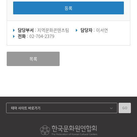
등록
담당부서
: 지역문화콘텐츠팀
담당자
: 이서연
전화
: 02-704-2379
목록
GO
테마 사이트 바로가기