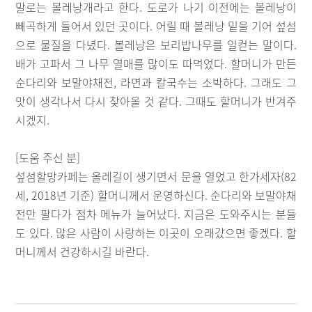
말로는 볼레낭개라고 한다. 도로가 나기 이전에는 볼레낭이
빼곡하게 들어서 있던 곳이다. 어릴 때 볼레낭 밑을 기어 섶섬
으로 물질을 다녔다. 볼레낭은 보리밥나무를 일컫는 말이다.
배가 고파서 그 나무 열매를 많이도 따먹었다. 할머니가 만든
순다리와 보말야채전, 라면과 칼국수는 소박하다. 그래도 그
맛이 생각나서 다시 찾아올 것 같다. 그때도 할머니가 반겨주
시겠지.
[도움 주신 분]
섶섬할망카페는 올레길이 생기면서 문을 열었고 한가세자(82
세, 2018년 기준) 할머니께서 운영하신다. 순다리와 보말야채
전만 팔다가 점차 메뉴가 늘어났다. 지금은 도와주시는 분들
도 있다. 많은 사람이 사랑하는 이곳이 오래갔으면 좋겠다. 할
머니께서 건강하시길 바란다.