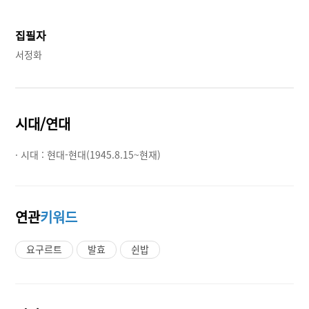
집필자
서정화
시대/연대
· 시대 :
현대-현대(1945.8.15~현재)
연관
키워드
요구르트
발효
쉰밥