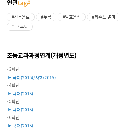
연관
tag#
#전통음료
#누룩
#발효음식
#제주도 별미
#1.4후퇴
초등교과과정연계(개정년도)
· 3학년
국어(2015)/사회(2015)
▶
· 4학년
국어(2015)
▶
· 5학년
국어(2015)
▶
· 6학년
국어(2015)
▶