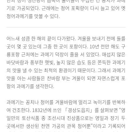
안의 청어 생산량이 급속히 줄어들어 수십년 간 꽁치가 과메
기로 가공되었다. 근래에는 청어 포획량이 다시 늘고 있어 옛
청어과메기를 맛볼 수 있다.
어느새 성큼 한 해의 끝이 다가왔다. 겨울을 보내기 전에 들를
곳이 몇 곳 있는데 그중 한 곳이 포항이다. 10년 전만 해도 구
룡포항 근처에는 과메기 덕장이 줄을 서 있었다. 매섭지 않은
바닷바람과 풍부한 햇빛, 높지 않은 습도 등은 쫀득한 과메기
의 맛을 낼 수 있는 최적의 환경이기 때문이다. 그래서 과메기
맛을 아는 사람들은 찬바람 부는 겨울이 되면 자연스럽게 포
항의 과메기를 생각한다.
과메기는 꽁치나 청어를 겨울바람에 얼리고 녹이기를 반복하
여 건조한다. 1832년에 쓰인 「경상도읍지」를 살펴보면 “영
일만의 토산식품 중 조선시대 진상품으로는 영일과 장기 두
곳에서만 생산된 천연 가공의 관목 청어뿐”이라고 기록되어