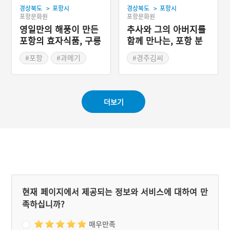
할 것이라 했고, 과연 임신
>
>
경상북도
포항시
경상북도
포항시
하여 아들을 낳았다. 산신령
포항문화원
포항문화원
이 또 남편의 꿈에 나타나
바위에서 미역을 따다 부인
영일만의 해풍이 만든
추사와 그의 아버지를
에게 먹이라 하니, 남편이
포항의 효자식품, 구룡
함께 만나는, 포항 분
미역국을 끓여 부인에게 먹
포 과메기
옥정
였고 이후로 그 바위는 미역
#포항
#과메기
#경주김씨
바위라 불렸다.
#경상북도 별미
#경상북도 누정
#포항 가볼만한곳
더보기
현재 페이지에서 제공되는 정보와 서비스에 대하여 만
족하십니까?
매우만족