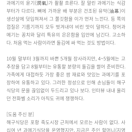
과메기의 윤기(潤氣)가 좔좔 흐른다. 잘 말린 과메기는 식감
부터가 다르다. 뼈에 가까운 배 부분은 건조된 유막(油幕)이
생선살에 덧입혀져서 그 쫄깃함을 이가 먼저 느낀다. 등 쪽의
껍질은 기름기까지 모두 벗겨내야 비린 맛이 덜하다. 청어과
메기는 꽁치와 달리 특유의 은은함을 입안에 남긴다. 고소하
다. 처음 먹는 사람이라면 돌김에 싸 먹는 것도 방법이다.
10월 말부터 3월까지 바쁜 5개월 장사라지만, 4~5월에는 고
추장을 담고 8월부터는 유통할 분량의 돌김을 썰어 준비한다.
가족에게 대접하듯 가장 좋은 쌈 재료와 맛있는 과메기를 포
장하여 유통하고 있다. 그러한 정성으로 인해 손님들이 해구
식당의 문을 끊임없이 두드리고 있나 보다. 인터뷰 내내 울리
던 전화벨 소리가 아직도 귀에 쟁쟁하다.
[도움 주신 분]
해구식당은 포항 죽도시장 근처에서 모르는 사람이 없다. 사
십여 년 과메기식당을 운영했지만, 지금은 주인 할머니(지영