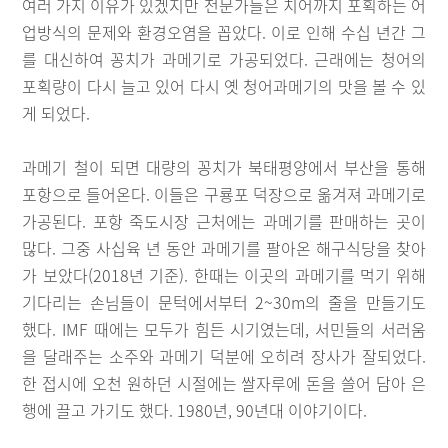
여러 가지 이유가 있겠지만 전문가들은 치어까지 포획하는 어
업방식의 문제와 환경오염을 꼽았다. 이로 인해 수십 년간 그
를 대신하여 꽁치가 과메기로 가공되었다. 근래에는 청어의
포획량이 다시 늘고 있어 다시 옛 청어과메기의 맛을 볼 수 있
게 되었다.
과메기 철이 되면 대량의 꽁치가 북태평양에서 부산을 통해
포항으로 들어온다. 이들은 구룡포 덕장으로 옮겨져 과메기로
가공된다. 포항 죽도시장 근처에는 과메기를 판매하는 곳이
많다. 그중 사십육 년 동안 과메기를 팔아온 해구식당을 찾아
가 보았다(2018년 기준). 한때는 이곳의 과메기를 먹기 위해
기다리는 손님들이 문턱에서부터 2~30m의 줄을 만들기도
했다. IMF 때에는 모두가 힘든 시기였는데, 서민들의 서러움
을 달래주는 소주와 과메기 덕분에 오히려 장사가 잘되었다.
한 접시에 오천 원하던 시절에는 쌀자루에 돈을 쓸어 담아 은
행에 끌고 가기도 했다. 1980년, 90년대 이야기이다.