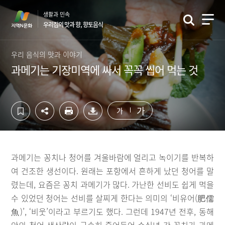
컨
하
생활과 민속
텐
단
우리집의 맛과 향, 향토음식
츠
영
영
역
역
바
우리 음식의 맛과 이야기
바
로
과메기는 기장미역에 싸서 꼭꼭 씹어 먹는 것
로
가
가
기
기
가
가
과메기는 꽁치나 청어를 겨울바람에 얼리고 녹이기를 반복하
여 건조한 생선이다. 원래는 포항에서 흔하게 났던 청어를 말
렸는데, 요즘은 꽁치 과메기가 많다. 가난한 선비도 쉽게 먹을
수 있었던 청어는 선비를 살찌게 한다는 의미의 ‘비유어(肥儒
魚)’, ‘비웃’이라고 부르기도 했다. 그런데 1947년 전후, 동해