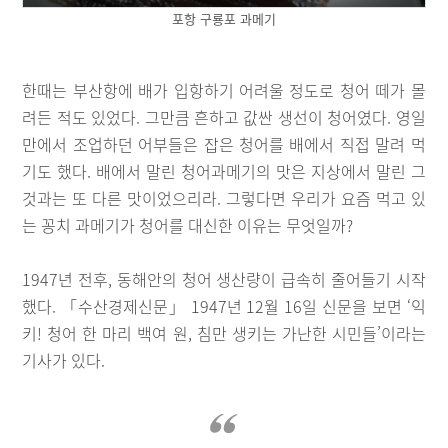
포항 구룡포 과메기
한때는 부산항에 배가 입항하기 어려울 정도로 청어 떼가 몰
려든 적도 있었다. 그만큼 흔하고 값싼 생선이 청어였다. 영일
만에서 조업하던 어부들은 잡은 청어를 배에서 직접 말려 먹
기도 했다. 배에서 말린 청어과메기의 맛은 지상에서 말린 그
것과는 또 다른 맛이었으리라. 그렇다면 우리가 요즘 먹고 있
는 꽁치 과메기가 청어를 대신한 이유는 무엇일까?
1947년 전후, 동해안의 청어 생산량이 급속히 줄어들기 시작
했다. 「수산경제신문」 1947년 12월 16일 신문을 보면 ‘익
키! 청어 한 마리 백여 원, 침만 생키는 가난한 시민들’이라는
기사가 있다.