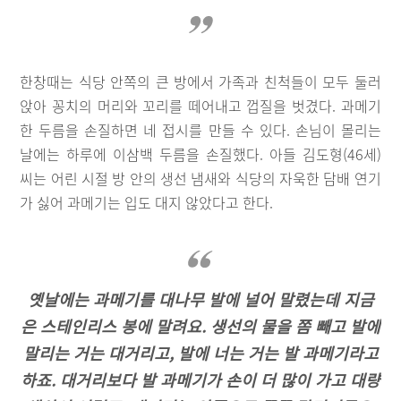
한창때는 식당 안쪽의 큰 방에서 가족과 친척들이 모두 둘러
앉아 꽁치의 머리와 꼬리를 떼어내고 껍질을 벗겼다. 과메기
한 두름을 손질하면 네 접시를 만들 수 있다. 손님이 몰리는
날에는 하루에 이삼백 두름을 손질했다. 아들 김도형(46세)
씨는 어린 시절 방 안의 생선 냄새와 식당의 자욱한 담배 연기
가 싫어 과메기는 입도 대지 않았다고 한다.
옛날에는 과메기를 대나무 발에 널어 말렸는데 지금
은 스테인리스 봉에 말려요. 생선의 물을 쫌 빼고 발에
말리는 거는 대거리고, 발에 너는 거는 발 과메기라고
하죠. 대거리보다 발 과메기가 손이 더 많이 가고 대량