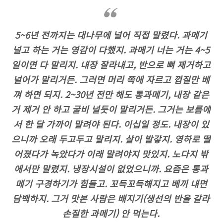
5~6년 전까지는 대나무에 널어 직접 말렸다. 과메기
널고 하는 거는 영감이 다했지. 과메기 너는 거는 4~5
일이면 다 말리지. 내장 잘라내고, 반으로 뼈 제거하고
널어가 말리거든. 그러면 머리 쪽에 자르고 껍질만 베
껴 하면 되지. 2~30년 전만 해도 통과메기, 내장 같은
거 제거 안 하고 굴비 널듯이 말리거든. 그거는 보름에
서 한 달 가까이 말려야 된다. 이십일 정도. 내장이 있
으니까 오래 두고두고 말리지. 살이 발갛지. 영하로 떨
어졌다가 녹았다가 이래 말려야지 맛있지. 노다지 밖
에서만 말렸지. 냉장시설이 없었으니까. 요즘은 통과
메기 구경하기가 힘들고. 꼬득꼬득해지고 베끼 내면
담백하지. 그거 맛본 사람은 배지기(생선의 반을 갈라
손질한 과메기) 안 먹는다.