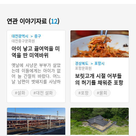
연관 이야기자료 (
12
)
>
대전광역시
중구
대전중구문화원
아이 낳고 끓여먹을 미
역을 딴 미역바위
>
경상북도
포항시
옛날에 사냥꾼 부부가 살았
포항문화원
는데 이들에게는 아이가 없
보릿고개 시절 어부들
어 늘 간절히 바랐다. 어느
날 남편이 멧돼지를 사냥하
의 허기를 채워준 포항
고 그 새끼들까지 다 죽여
물회
버렸다. 부인의 꿈에 산신령
#설화
#대전 설화
#포항
#물회
이 나타나 새끼들까지 죽인
#경상북도 별미
죄로 벌을 받을 것이라 말하
자, 부인은 남편에게 사냥을
그만 두라고 하였다. 이후
부부가 농사에 힘쓰자 남편
의 꿈에 산신령이 나타나 정
성에 감동하여 아들을 점지