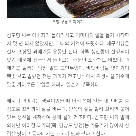
포항 구룡포 과메기
김도형 씨는 아버지가 돌아가시고 어머니의 일을 돕기 시작한
지 몇 년 되지 않았지만, 그때의 기억이 또렷하다. 해구식당은
현재 포장된 과메기를 유통만 한다. 하루 생산량이 한정되어
있기 때문에 전국에서 들어오는 주문만 소화해도 바쁘다. 과
메기를 말리는 덕장 일도 그만두었다. 바닷바람을 맞아가며
햇빛 보고 말렸던 전통 과메기 건조방식에서 위생시설 기준에
맞춘 까다로운 작업을 하려니 일손이 부족하다.
배지기 과메기는 생물이었을 때 머리 쪽에 칼을 대고 뼈를 중
심으로 꼬리까지 살을 바른다. 양쪽의 살을 발라 꼬리만 붙어
있는 생선을 세척하여 봉에 걸어 건조한다. 김도형 씨의 말에
의하면 이러한 짜가리(쪽, 경상도 방언)는 기름기가 많아서 삼
겹살 맛이고 통과메기는 소고기 맛과 같다고 한다.