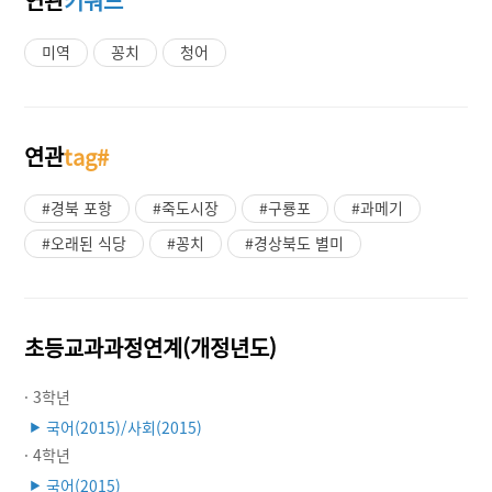
연관
키워드
미역
꽁치
청어
연관
tag#
#경북 포항
#죽도시장
#구룡포
#과메기
#오래된 식당
#꽁치
#경상북도 별미
초등교과과정연계(개정년도)
· 3학년
국어(2015)/사회(2015)
▶
· 4학년
국어(2015)
▶