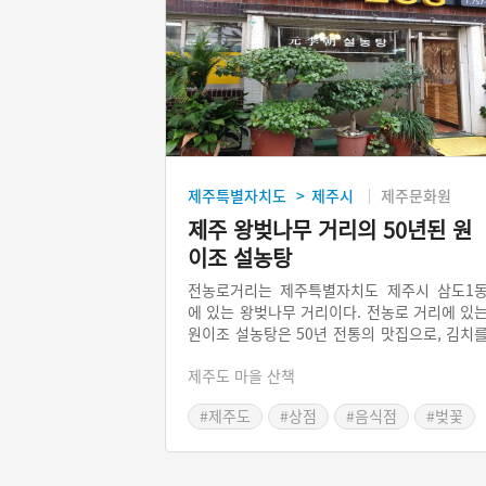
제주특별자치도
제주시
제주문화원
>
제주 왕벚나무 거리의 50년된 원
이조 설농탕
전농로거리는 제주특별자치도 제주시 삼도1
에 있는 왕벚나무 거리이다. 전농로 거리에 있
원이조 설농탕은 50년 전통의 맛집으로, 김치
직접 담그며, 설렁탕 안에 소면 대신 소바를 
제주도 마을 산책
어준다. 모든 음식은 당일 만든 것만 판매하며
저녁에 가면 재료가 떨어져 못 먹는 경우도 
#제주도
#상점
#음식점
#벚꽃
다. 노부부의 뚝심이 묻어나는 오래된 가게다.