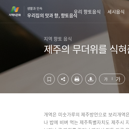
컨
하
생활과 민속
텐
단
우리 향토음식
세시음식
우리집의 맛과 향, 향토음식
츠
영
영
역
역
바
바
로
지역 향토 음식
로
가
제주의 무더위를 식혀
가
기
기
가
가
개역은 미숫가루의 제주방언으로 보리개역은 
나 밥에 비벼 먹는 제주특별자치도 제주시 지