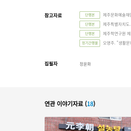
참고자료
제주문화예술재단.
단행본
제주특별자치도. 
단행본
제주학연구원 제주
단행본
오영주. "생활문화로
정기간행물
집필자
정윤화
연관 이야기자료 (
18
)