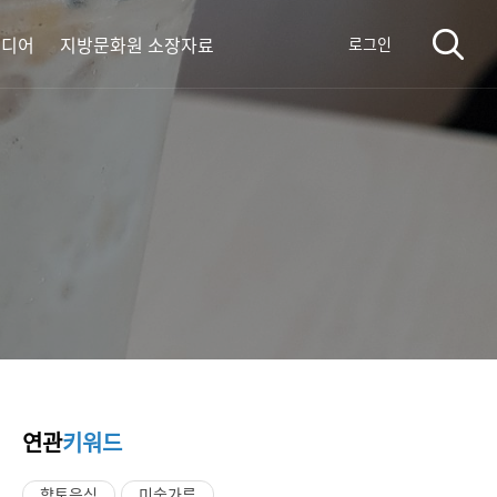
미디어
지방문화원 소장자료
로그인
연관
키워드
향토음식
미숫가루