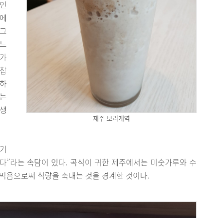
미인
모에
 그
며느
숫가
 찹
 하
서는
 생
제주 보리개역
배기
한다”라는 속담이 있다. 곡식이 귀한 제주에서는 미숫가루와 수
먹음으로써 식량을 축내는 것을 경계한 것이다.