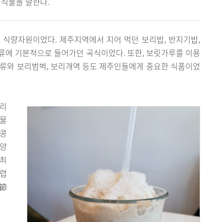
음식물을 말한다.
 식량자원이었다. 제주지역에서 지어 먹던 보리밥, 반지기밥,
 종류에 기본적으로 들어가던 곡식이었다. 또한, 보릿가루를 이용
떡류와 보리범벅, 보리개역 등도 제주인들에게 중요한 식품이었
보리
식물
 콩
다양
 최
무렵
時節