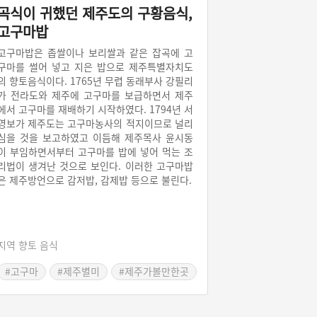
곡식이 귀했던 제주도의 구황음식,
고구마밥
고구마밥은 좁쌀이나 보리쌀과 같은 잡곡에 고
구마를 썰어 넣고 지은 밥으로 제주특별자치도
의 향토음식이다. 1765년 무렵 동래부사 강필리
가 전라도와 제주에 고구마를 보급하면서 제주
에서 고구마를 재배하기 시작하였다. 1794년 서
영보가 제주도는 고구마농사의 적지이므로 널리
심을 것을 보고하였고 이듬해 제주목사 윤시동
이 부임하면서부터 고구마를 밥에 넣어 먹는 조
리법이 생겨난 것으로 보인다. 이러한 고구마밥
은 제주방언으로 감저밥, 감제밥 등으로 불린다.
지역 향토 음식
#고구마
#제주별미
#제주가볼만한곳