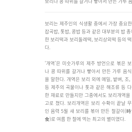
보리나 콩 따위를 갈거나 빻아서 만든 가루 
보리는 제주인의 식생활 중에서 가장 중요한
잡곡밥, 톳밥, 콩밥 등과 같은 대부분의 밥
한 보리떡과 보리돌레떡, 보리상외떡 등의 
다.
‘개역’은 미숫가루의 제주 방언으로 볶은 
나 콩 따위를 갈거나 빻아서 만든 가루 음
을 말한다. 개역은 보리 외에 메밀, 밭벼, 조,
등 제주의 곡물이나 톳과 같은 해조류 등 
한 재료로 만들지만 그중에서도 보리개역을
고로 쳤다. 보리개역은 보리 수확이 끝날 
인 음력 5월 새 보리를 볶아 만든 철갈이(
食)로 여름 한 철에 먹는 최고의 별미였다.