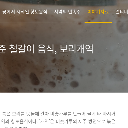
궁에서 시작된 향토음식
지역의 민속주
이야기자료
멀티
준 철갈이 음식, 보리개역
볶은 보리를 맷돌에 갈아 미숫가루를 만들어 물에 타 마시거
역의 향토음식이다. ‘개역’은 미숫가루의 제주 방언으로 볶은