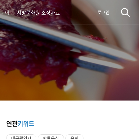
미디어
지방문화원 소장자료
로그인
연관
키워드
대구광역시
향토음식
육회