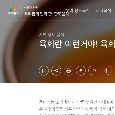
컨
하
생활과 민속
텐
단
우리 향토음식
세시음식
우리집의 맛과 향, 향토음식
츠
영
영
역
역
바
바
로
지역 향토 음식
로
가
육회란 이런거야! 육회
가
기
기
가
가
뭉티기는 소의 뒷다리 안쪽 부위인 사태살에
은 고춧가루를 섞은 양념장에 찍어 먹는 대