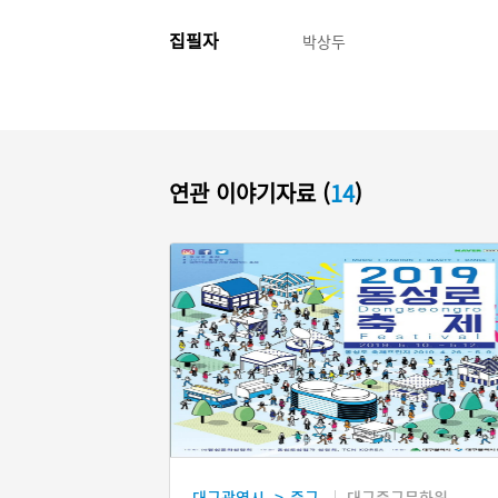
집필자
박상두
연관 이야기자료 (
14
)
대구광역시
중구
대구중구문화원
>