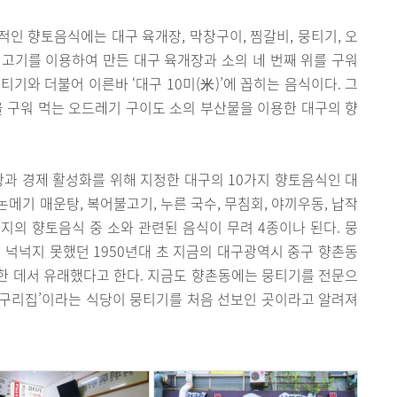
인 향토음식에는 대구 육개장, 막창구이, 찜갈비, 뭉티기, 오
고기를 이용하여 만든 대구 육개장과 소의 네 번째 위를 구워
기와 더불어 이른바 ‘대구 10미(米)’에 꼽히는 음식이다. 그
을 구워 먹는 오드레기 구이도 소의 부산물을 이용한 대구의 향
관광과 경제 활성화를 위해 지정한 대구의 10가지 향토음식인 대
논메기 매운탕, 복어불고기, 누른 국수, 무침회, 야끼우동, 납작
지의 향토음식 중 소와 관련된 음식이 무려 4종이나 된다. 뭉
 넉넉지 못했던 1950년대 초 지금의 대구광역시 중구 향촌동
한 데서 유래했다고 한다. 지금도 향촌동에는 뭉티기를 전문으
‘너구리집’이라는 식당이 뭉티기를 처음 선보인 곳이라고 알려져