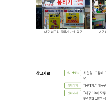
대구 너구리 뭉티기 가게 입구
대구 
참고자료
허현정. "'음메
정기간행물
면.
"뭉티기." 대구광역
웹페이지
"대구 10미 모두
웹페이지
8년 9월 18일 