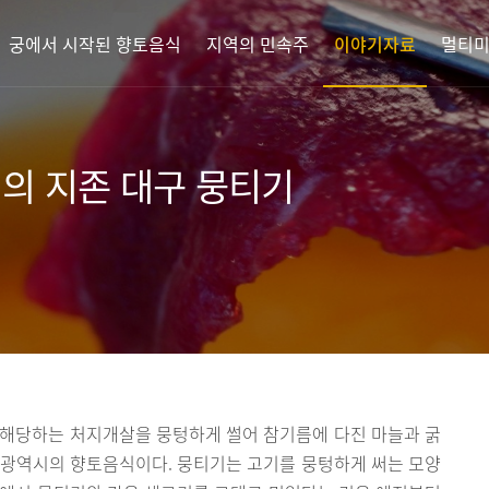
궁에서 시작된 향토음식
지역의 민속주
이야기자료
멀티
의 지존 대구 뭉티기
 해당하는 처지개살을 뭉텅하게 썰어 참기름에 다진 마늘과 굵
구광역시의 향토음식이다. 뭉티기는 고기를 뭉텅하게 써는 모양