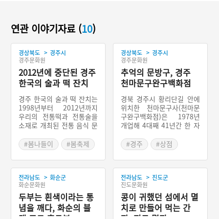
연관 이야기자료 (
10
)
>
>
경상북도
경주시
경상북도
경주시
경주문화원
경주문화원
2012년에 중단된 경주
추억의 문방구, 경주
한국의 술과 떡 잔치
천마문구완구백화점
경주 한국의 술과 떡 잔치는
경북 경주시 황리단길 안에
1998년부터 2012년까지
위치한 천마문구사(천마문
우리의 전통떡과 전통술을
구완구백화점)은 1978년
소재로 개최된 전통 음식 문
개업해 4대째 41년간 한 자
화 축제이다. 1998년 처음
리를 지키고 있는 오래된 문
축제가 개최되었을 때는 ‘한
구점이다. 아폴로, 쥐포, 밭
#봄나들이
#봄축제
#경주
#상점
국 전통주와 떡 축제’라는
두렁 같은 간식거리는 그 시
#문구점
명칭이었다가 2002년에 ‘경
절을 그리워하는 어른 관광
주 한국의 술과 떡 잔치’로
객들이 많이 사고, 슬라임과
>
>
전라남도
화순군
전라남도
진도군
이름을 바꾸었다. 전국 각지
비누방울은 어린이들이 사
화순문화원
진도문화원
에서 모은 전통술과 떡을 경
간다고 한다. 진열된 물건들
주 황성공원에 차려놓고, 많
두부는 흰색이라는 통
을 보면 우리나라 문구의 역
콩이 귀했던 섬에서 멸
은 관광객들과 함께 즐겼던
사를 한 눈에 볼 수 있다. 황
념을 깨다, 화순의 블
치로 만들어 먹는 간
이 축제는 그러나 2012년 1
리단길을 찾는 관광객들이
랙 푸드 흑두부
장, 진도 멸장