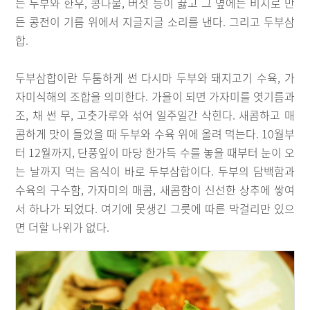
는 두부와 한우, 콩나물, 버섯 등이 끓고 그 옆에는 비지로 만
든 콩전이 기름 위에서 지글지글 소리를 낸다. 그리고 두부삼
합.
두부삼합이란 두툼하게 썬 다시마 두부와 돼지고기 수육, 가
자미식해의 조합을 의미한다. 가을이 되면 가자미를 엿기름과
조, 채 썬 무, 고춧가루와 섞어 일주일간 삭힌다. 새콤하고 매
콤하게 맛이 들었을 때 두부와 수육 위에 올려 먹는다. 10월부
터 12월까지, 단풍잎이 마당 한가득 수를 놓을 때부터 눈이 오
는 날까지 먹는 음식이 바로 두부삼합이다. 두부의 담백함과
수육의 구수함, 가자미의 매콤, 새콤함이 신선한 상추에 쌓여
서 하나가 되었다. 여기에 못생긴 그릇에 따른 막걸리만 있으
면 더할 나위가 없다.