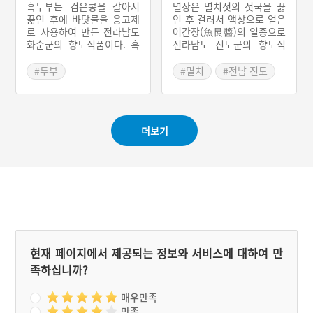
5회를 끝으로 더 이상 개최
주요 고객이다.
흑두부는 검은콩을 갈아서
멸장은 멸치젓의 젓국을 끓
되지 않는다.
끓인 후에 바닷물을 응고제
인 후 걸러서 액상으로 얻은
로 사용하여 만든 전라남도
어간장(魚艮醬)의 일종으로
화순군의 향토식품이다. 흑
전라남도 진도군의 향토식
두부를 이용한 보쌈, 전, 전
품이다. 어장은 어패류를 발
골, 찌개 등 다양한 음식이
효시킨 장으로 우리나라에
#두부
#멸치
#전남 진도
개발되면서 화순군의 특산
서는 젓갈과 식해가 여기에
#화순 향토음식
#전라남도 별미
물로 자리 잡게 되었다.
속한다. 멸장은 우리나라에
#전라남도 별미
서 어간장은 콩이 귀한 남해
안과 서해안의 도서지방이
#화순 가볼만한곳
더보기
나 궁벽한 해안지대의 어민
들이 만들어 먹었다. 봄에
담근 멸치젓을 가을까지 숙
성시켜 멸치젓의 액즙(液
汁)을 떠서 솥에 넣고 끓인
다음 체에 걸러낸 맑은 액체
를 얻는데 이것이 어간장인
멸장이다.
현재 페이지에서 제공되는 정보와 서비스에 대하여 만
족하십니까?
매우만족
만족