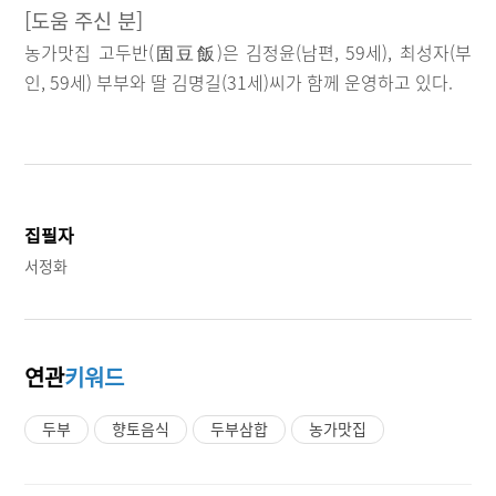
[도움 주신 분]
농가맛집 고두반(固豆飯)은 김정윤(남편, 59세), 최성자(부
인, 59세) 부부와 딸 김명길(31세)씨가 함께 운영하고 있다.
집필자
서정화
연관
키워드
두부
향토음식
두부삼합
농가맛집