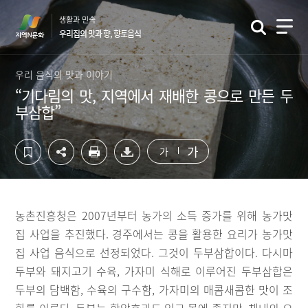
컨
하
생활과 민속
텐
단
우리집의 맛과 향, 향토음식
츠
영
영
역
역
바
우리 음식의 맛과 이야기
바
로
“기다림의 맛, 지역에서 재배한 콩으로 만든 두
로
가
부삼합”
가
기
기
가
가
농촌진흥청은 2007년부터 농가의 소득 증가를 위해 농가맛
집 사업을 추진했다. 경주에서는 콩을 활용한 요리가 농가맛
집 사업 음식으로 선정되었다. 그것이 두부삼합이다. 다시마
두부와 돼지고기 수육, 가자미 식해로 이루어진 두부삼합은
두부의 담백함, 수육의 구수함, 가자미의 매콤새콤한 맛이 조