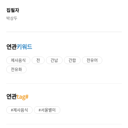
집필자
박상두
연관
키워드
제사음식
전
간납
간랍
전유어
전유화
연관
tag#
#제사음식
#서울별미