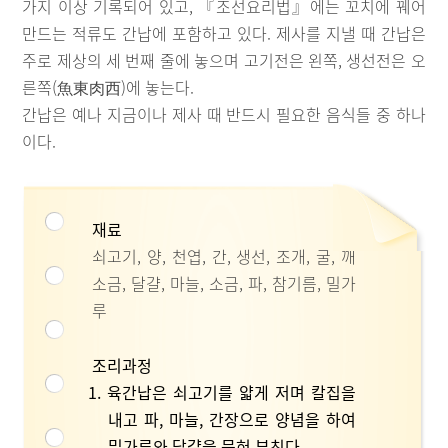
가지 이상 기록되어 있고, 『조선요리법』에는 꼬치에 꿰어
만드는 적류도 간납에 포함하고 있다. 제사를 지낼 때 간납은
주로 제상의 세 번째 줄에 놓으며 고기전은 왼쪽, 생선전은 오
른쪽(魚東肉西)에 놓는다.
간납은 예나 지금이나 제사 때 반드시 필요한 음식들 중 하나
이다.
재료
쇠고기, 양, 천엽, 간, 생선, 조개, 굴, 깨
소금, 달걀, 마늘, 소금, 파, 참기름, 밀가
루
조리과정
1. 육간납은 쇠고기를 얇게 저며 칼집을
내고 파, 마늘, 간장으로 양념을 하여
밀가루와 달걀을 묻혀 부친다.