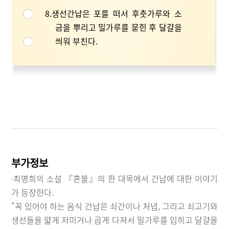
8.생선간납은 포를 떠서 후춧가루와 소
금을 뿌리고 밀가루를 묻힌 후 달걀을
씌워 부친다.
부가정보
·최명희의 소설 『혼불』의 한 대목에서 간납에 대한 이야기
가 등장한다.
"꼭 있어야 하는 음식 간납은 쇠간이나 처녑, 그리고 쇠고기와
생선들을 얇게 저미거나 곱게 다져서 밀가루를 입히고 달걀을