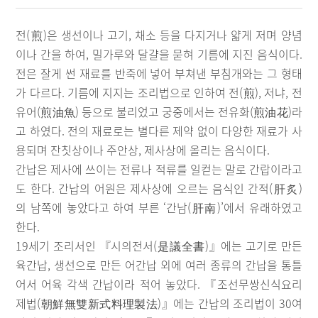
전(煎)은 생선이나 고기, 채소 등을 다지거나 얇게 저며 양념
이나 간을 하여, 밀가루와 달걀을 묻혀 기름에 지진 음식이다.
전은 잘게 썬 재료를 반죽에 넣어 부쳐낸 부침개와는 그 형태
가 다르다. 기름에 지지는 조리법으로 인하여 전(煎), 저냐, 전
유어(煎油魚) 등으로 불리었고 궁중에서는 전유화(煎油花)라
고 하였다. 전의 재료로는 별다른 제약 없이 다양한 재료가 사
용되며 잔칫상이나 주안상, 제사상에 올리는 음식이다.
간납은 제사에 쓰이는 전류나 적류를 일컫는 말로 간랍이라고
도 한다. 간납의 어원은 제사상에 오르는 음식인 간적(肝炙)
의 남쪽에 놓았다고 하여 부른 ‘간남(肝南)’에서 유래하였고
한다.
19세기 조리서인 『시의전서(是議全書)』에는 고기로 만든
육간납, 생선으로 만든 어간납 외에 여러 종류의 간납을 통틀
어서 어육 각색 간납이라 적어 놓았다. 『조선무쌍신식요리
제법(朝鮮無雙新式料理製法)』에는 간납의 조리법이 30여