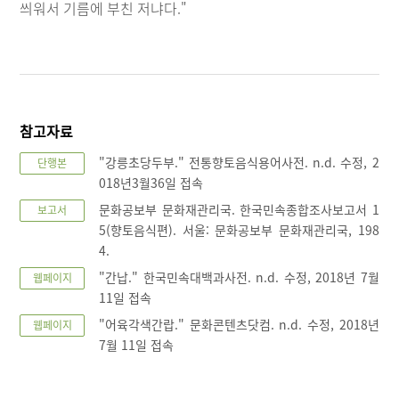
씌워서 기름에 부친 저냐다."
참고자료
"강릉초당두부." 전통향토음식용어사전. n.d. 수정, 2
단행본
018년3월36일 접속
문화공보부 문화재관리국. 한국민속종합조사보고서 1
보고서
5(향토음식편). 서울: 문화공보부 문화재관리국, 198
4.
"간납." 한국민속대백과사전. n.d. 수정, 2018년 7월
웹페이지
11일 접속
"어육각색간랍." 문화콘텐츠닷컴. n.d. 수정, 2018년
웹페이지
7월 11일 접속