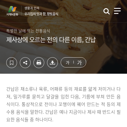
컨
하
생활과 민속
텐
단
우리집의 맛과 향, 향토음식
츠
영
영
역
역
바
특별한 날에 먹는 전통음식
바
로
제사상에 오르는 전의 다른 이름, 간납
로
가
가
기
기
가
가
간납은 채소류나 육류, 어패류 등의 재료를 얇게 저미거나 다
져, 밀가루를 묻히고 달걀을 입힌 다음, 기름에 부쳐 만든 음
식이다. 통상적으로 전이나 꼬챙이에 꿰어 만드는 적 등의 제
수용 음식을 말한다. 간납은 예나 지금이나 제사 때 반드시 필
요한 음식들 중 하나이다.