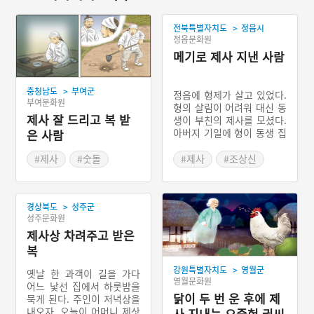
>
전북특별자치도
정읍시
정읍문화원
메기로 제사 지낸 사람
>
충청남도
부여군
정읍에 형제가 살고 있었다.
부여문화원
형의 살림이 어려워 대신 동
제사 잘 드리고 복 받
생이 부친의 제사를 모셨다.
아버지 기일에 형이 동생 집
은 사람
으로 제사를 지내러 갔다가
제수가 제물을 준비하며 푸
#제사
#숫돌
#제사
#조상신
념하는 소리를 듣고, 말없이
#논에서 나온 황금단지
#메기 제사
동생 집을 나온다. 집으로
돌아가는 길에 도랑에서 메
>
경상북도
성주군
기를 잡은 형은 메기로 부친
성주문화원
의 제사를 지낸다. 이튿날
제사상 차려주고 받은
이웃집 영감이 와서 부친의
혼령이 현몽하여 ‘잘 먹고
복
갔다.’고 전한다.
>
강원특별자치도
영월군
옛날 한 과객이 길을 가다
영월문화원
어느 낯선 집에서 하룻밤을
닭이 두 번 운 후에 제
묵게 된다. 주인이 저녁상을
내오자, 오늘이 어머니 제삿
사 지내는 오죽헌 권씨