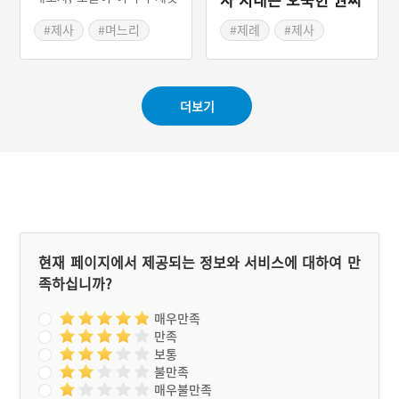
날이라고 하면서 저녁상으
네
로 제사를 지내고 싶다고 한
#제사
#며느리
#제례
#제사
다. 주인 영감은 제사상을
#제사상
#제례설화
차려줄 테니 걱정하지 말고
저녁을 먹으라고 한다. 둘째
와 셋째 며느리는 제사상 차
더보기
려주기를 거절한다. 큰 며느
리는 정성껏 과객의 제사상
을 차린다. 제사를 지낸 날
밤, 큰 며느리는 봉학 한 쌍
을 받는 꿈을 꾼다. 이날부
터 태기가 있어 훌륭한 아들
을 낳았다고 하는 이야기이
다.
현재 페이지에서 제공되는 정보와 서비스에 대하여 만
족하십니까?
매우만족
만족
보통
불만족
매우불만족