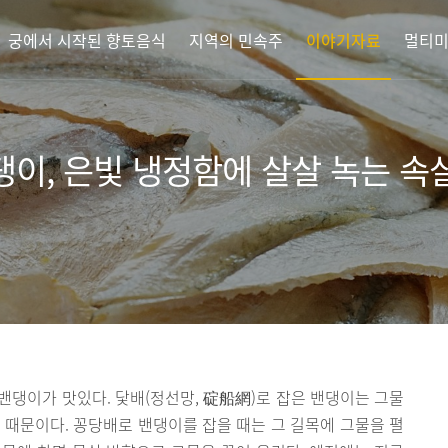
궁에서 시작된 향토음식
지역의 민속주
이야기자료
멀티
댕이, 은빛 냉정함에 살살 녹는 속
 밴댕이가 맛있다. 닻배(정선망, 碇船網)로 잡은 밴댕이는 그물
 때문이다. 꽁당배로 밴댕이를 잡을 때는 그 길목에 그물을 펼