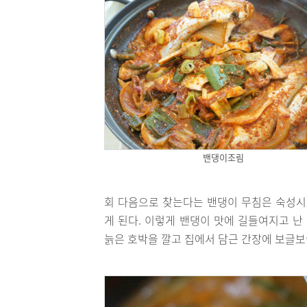
밴댕이조림
회 다음으로 찾는다는 밴댕이 무침은 숙성시
게 된다. 이렇게 밴댕이 맛에 길들여지고 난
늙은 호박을 깔고 집에서 담근 간장에 보글보