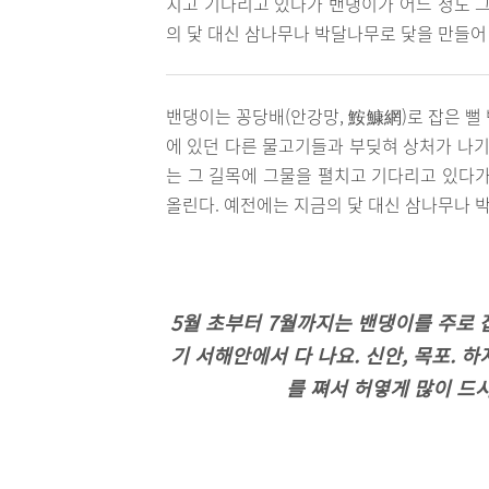
치고 기다리고 있다가 밴댕이가 어느 정도 그
의 닻 대신 삼나무나 박달나무로 닻을 만들어
밴댕이는 꽁당배(안강망, 鮟鱇網)로 잡은 뻘
에 있던 다른 물고기들과 부딪혀 상처가 나기
는 그 길목에 그물을 펼치고 기다리고 있다가
올린다. 예전에는 지금의 닻 대신 삼나무나 
5월 초부터 7월까지는 밴댕이를 주로 
기 서해안에서 다 나요. 신안, 목포.
를 쪄서 허옇게 많이 드