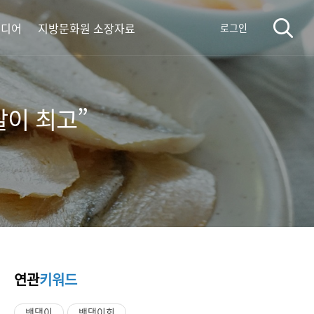
미디어
지방문화원 소장자료
로그인
살이 최고”
연관
키워드
밴댕이
밴댕이회