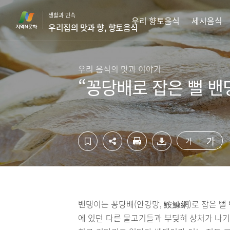
컨
하
생활과 민속
텐
단
우리 향토음식
세시음식
우리집의 맛과 향, 향토음식
츠
영
영
역
역
바
바
로
우리 음식의 맛과 이야기
로
가
“꽁당배로 잡은 뻘 밴
가
기
기
가
가
밴댕이는 꽁당배(안강망, 鮟鱇網)로 잡은 뻘
에 있던 다른 물고기들과 부딪혀 상처가 나기