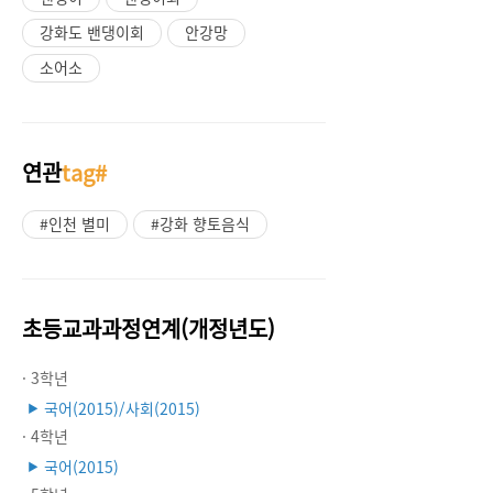
강화도 밴댕이회
안강망
소어소
연관
tag#
#인천 별미
#강화 향토음식
초등교과과정연계(개정년도)
· 3학년
국어(2015)/사회(2015)
▶
· 4학년
국어(2015)
▶