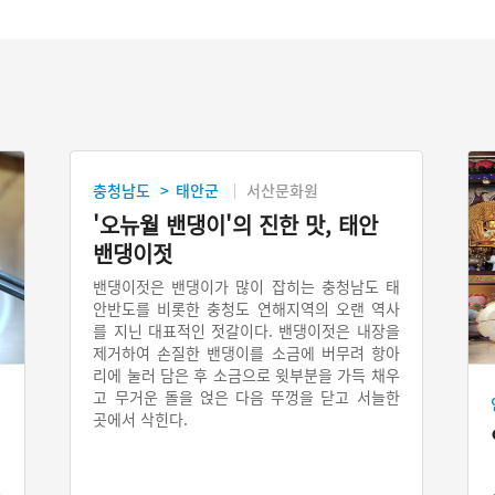
충청남도
태안군
서산문화원
>
'오뉴월 밴댕이'의 진한 맛, 태안
밴댕이젓
밴댕이젓은 밴댕이가 많이 잡히는 충청남도 태
안반도를 비롯한 충청도 연해지역의 오랜 역사
를 지닌 대표적인 젓갈이다. 밴댕이젓은 내장을
제거하여 손질한 밴댕이를 소금에 버무려 항아
리에 눌러 담은 후 소금으로 윗부분을 가득 채우
고 무거운 돌을 얹은 다음 뚜껑을 닫고 서늘한
곳에서 삭힌다.