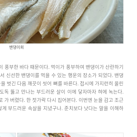
밴댕이회
이 풍부한 바다 때문이다. 먹이가 풍부하여 밴댕이가 산란하기
서 신선한 밴댕이를 먹을 수 있는 행운의 장소가 되었다. 밴댕
늘을 벗긴 다음 깨끗이 씻어 뼈를 바른다. 접시에 가지런히 올린
오도독 뚫고 만나는 부드러운 살이 이에 닿자마자 혀에 녹는다.
 가 버렸다. 한 젓가락 다시 집어본다. 이번엔 눈을 감고 조근
렇게 부드러운 속살을 지녔구나. 준치보다 낫다는 말을 이해하