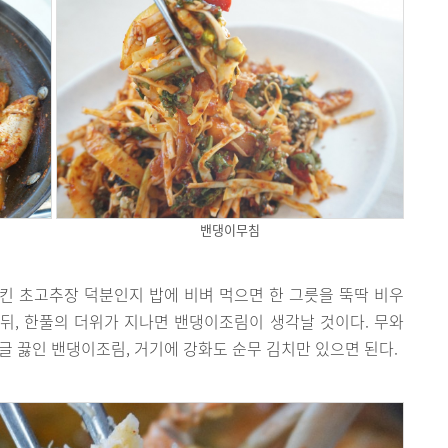
밴댕이무침
킨 초고추장 덕분인지 밥에 비벼 먹으면 한 그릇을 뚝딱 비우
 뒤, 한풀의 더위가 지나면 밴댕이조림이 생각날 것이다. 무와
글 끓인 밴댕이조림, 거기에 강화도 순무 김치만 있으면 된다.