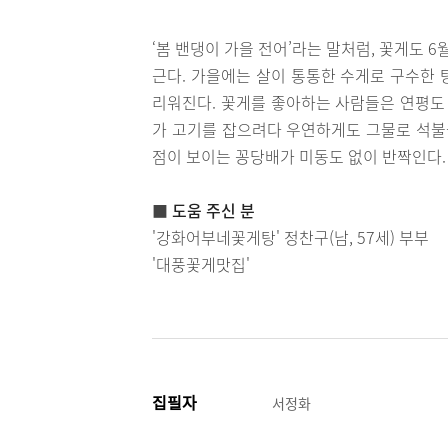
‘봄 밴댕이 가을 전어’라는 말처럼, 꽃게도 
근다. 가을에는 살이 통통한 수게로 구수한 
리워진다. 꽃게를 좋아하는 사람들은 연평도 
가 고기를 잡으려다 우연하게도 그물로 석불을
점이 보이는 꽁당배가 미동도 없이 반짝인다.
■
도움 주신 분
'강화어부네꽃게탕' 정찬구(남, 57세) 부부
'대풍꽃게맛집'
집필자
서정화