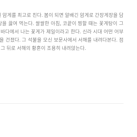
6월 암게를 최고로 친다. 봄이 되면 알배긴 암게로 간장게장을 담
탕을 끓여 먹는다. 쌀쌀한 아침, 코끝이 찡할 때는 꽃게탕이 그
바다에서 나는 꽃게가 제일이라고 한다. 신라 시대 어떤 어부
 건졌다. 그 석불을 모신 보문사에서 서해를 내려다본다. 점
 그 뒤로 서해의 황혼이 조용히 내려앉는다.