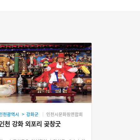
인천광역시
강화군
인천시문화원연합회
>
인천 강화 외포리 곶창굿