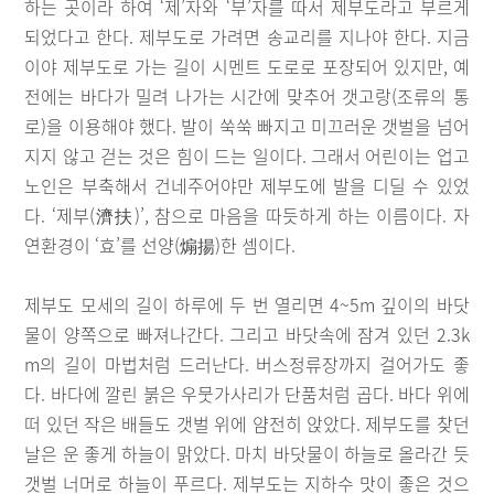
하는 곳이라 하여 ‘제’자와 ‘부’자를 따서 제부도라고 부르게
되었다고 한다. 제부도로 가려면 송교리를 지나야 한다. 지금
이야 제부도로 가는 길이 시멘트 도로로 포장되어 있지만, 예
전에는 바다가 밀려 나가는 시간에 맞추어 갯고랑(조류의 통
로)을 이용해야 했다. 발이 쑥쑥 빠지고 미끄러운 갯벌을 넘어
지지 않고 걷는 것은 힘이 드는 일이다. 그래서 어린이는 업고
노인은 부축해서 건네주어야만 제부도에 발을 디딜 수 있었
다. ‘제부(濟扶)’, 참으로 마음을 따듯하게 하는 이름이다. 자
연환경이 ‘효’를 선양(煽揚)한 셈이다.
제부도 모세의 길이 하루에 두 번 열리면 4~5m 깊이의 바닷
물이 양쪽으로 빠져나간다. 그리고 바닷속에 잠겨 있던 2.3k
m의 길이 마법처럼 드러난다. 버스정류장까지 걸어가도 좋
다. 바다에 깔린 붉은 우뭇가사리가 단품처럼 곱다. 바다 위에
떠 있던 작은 배들도 갯벌 위에 얌전히 앉았다. 제부도를 찾던
날은 운 좋게 하늘이 맑았다. 마치 바닷물이 하늘로 올라간 듯
갯벌 너머로 하늘이 푸르다. 제부도는 지하수 맛이 좋은 것으