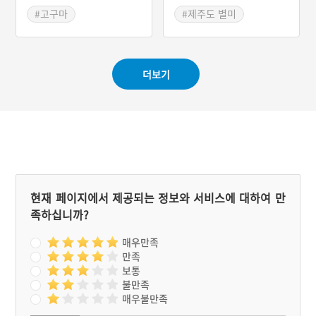
다. 1765년 무렵 동래부사
자리돔구이
강필리가 전라도와 제주에
#고구마
#제주도 별미
고구마를 보급하면서 제주
#제주도 별미
#제주 가볼만한곳
에서 고구마를 재배하기 시
#제주 가볼만한곳
#서귀포 향토음식
작하였다. 1794년 서영보가
제주도는 고구마농사의 적
더보기
지이므로 널리 심을 것을 보
고하였고 이듬해 제주목사
윤시동이 부임하면서부터
고구마를 밥에 넣어 먹는 조
리법이 생겨난 것으로 보인
다. 이러한 고구마밥은 제주
방언으로 감저밥, 감제밥 등
으로 불린다.
현재 페이지에서 제공되는 정보와 서비스에 대하여 만
족하십니까?
매우만족
만족
보통
불만족
매우불만족