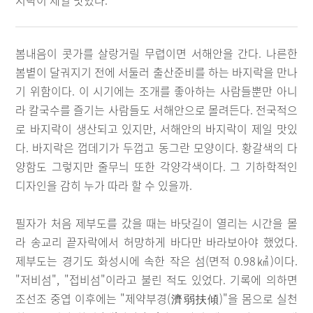
지락이 제일 맛있다.
봄내음이 콧가를 살랑거릴 무렵이면 서해안을 간다. 나른한
봄볕이 달궈지기 전에 서둘러 출산준비를 하는 바지락을 만나
기 위함이다. 이 시기에는 조개를 좋아하는 사람들뿐만 아니
라 칼국수를 즐기는 사람들도 서해안으로 몰려든다. 전국적으
로 바지락이 생산되고 있지만, 서해안의 바지락이 제일 맛있
다. 바지락은 껍데기가 두껍고 동그란 모양이다. 황갈색의 다
양함도 그렇지만 줄무늬 또한 각양각색이다. 그 기하학적인
디자인을 감히 누가 따라 할 수 있을까.
필자가 처음 제부도를 갔을 때는 바닷길이 열리는 시간을 몰
라 송교리 끝자락에서 허망하게 바다만 바라보아야 했었다.
제부도는 경기도 화성시에 속한 작은 섬(면적 0.98㎢)이다.
"저비섬", "접비섬"이라고 불린 적도 있었다. 기록에 의하면
조선조 중엽 이후에는 "제약부경(濟弱扶傾)"을 몸으로 실천