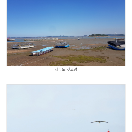
제부도 갯고랑