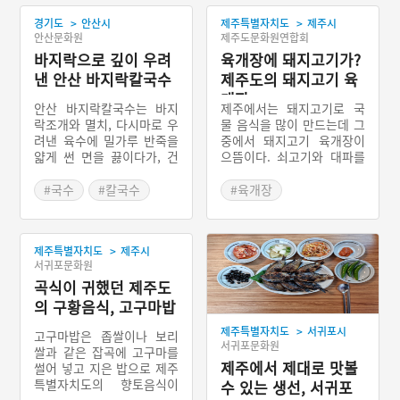
>
>
경기도
안산시
제주특별자치도
제주시
안산문화원
제주도문화원연합회
바지락으로 깊이 우려
육개장에 돼지고기가?
낸 안산 바지락칼국수
제주도의 돼지고기 육
개장
안산 바지락칼국수는 바지
제주에서는 돼지고기로 국
락조개와 멸치, 다시마로 우
물 음식을 많이 만드는데 그
려낸 육수에 밀가루 반죽을
중에서 돼지고기 육개장이
얇게 썬 면을 끓이다가, 건
으뜸이다. 쇠고기와 대파를
져낸 바지락 살과 야채를 썰
주재료로 하여 만드는 다른
어 넣고 익혀서 다진 마늘과
지방의 육개장과는 달리 제
#국수
#칼국수
#육개장
간장으로 양념을 하여 먹는
주도의 육개장은 돼지고기
#바지락
#제주도 별미
경기도 안산시 대부도의 향
와 고사리를 주재료로 하여
#경기도 별미
#제주 가볼만한곳
토음식이다.
만든다. 고사리 육개장 또는
>
제주특별자치도
제주시
돼지고기 육개장이라고도
서귀포문화원
불린다.
곡식이 귀했던 제주도
의 구황음식, 고구마밥
>
제주특별자치도
서귀포시
고구마밥은 좁쌀이나 보리
서귀포문화원
쌀과 같은 잡곡에 고구마를
제주에서 제대로 맛볼
썰어 넣고 지은 밥으로 제주
특별자치도의 향토음식이
수 있는 생선, 서귀포