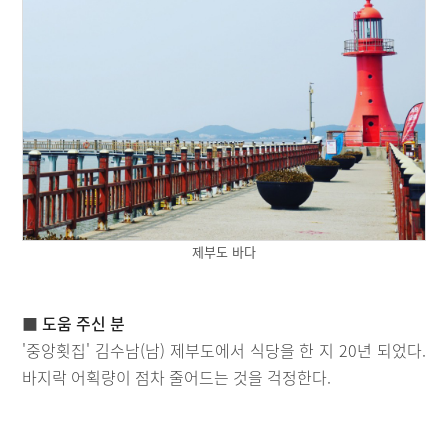
제부도 바다
■
도움 주신 분
'중앙횟집' 김수남(남) 제부도에서 식당을 한 지 20년 되었다.
바지락 어획량이 점차 줄어드는 것을 걱정한다.