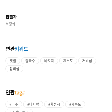
집필자
서정화
연관
키워드
갯벌
칼국수
바지락
제부도
저비섬
접비섬
연관
tag#
#국수
#바지락
#화성시
#제부도