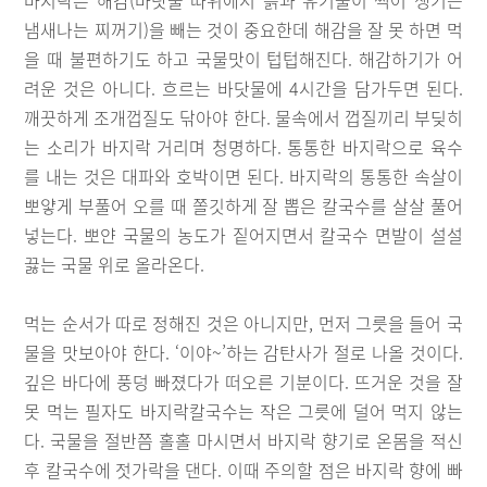
바지락은 해감(바닷물 따위에서 흙과 유기물이 썩어 생기는
냄새나는 찌꺼기)을 빼는 것이 중요한데 해감을 잘 못 하면 먹
을 때 불편하기도 하고 국물맛이 텁텁해진다. 해감하기가 어
려운 것은 아니다. 흐르는 바닷물에 4시간을 담가두면 된다.
깨끗하게 조개껍질도 닦아야 한다. 물속에서 껍질끼리 부딪히
는 소리가 바지락 거리며 청명하다. 통통한 바지락으로 육수
를 내는 것은 대파와 호박이면 된다. 바지락의 통통한 속살이
뽀얗게 부풀어 오를 때 쫄깃하게 잘 뽑은 칼국수를 살살 풀어
넣는다. 뽀얀 국물의 농도가 짙어지면서 칼국수 면발이 설설
끓는 국물 위로 올라온다.
먹는 순서가 따로 정해진 것은 아니지만, 먼저 그릇을 들어 국
물을 맛보아야 한다. ‘이야~’하는 감탄사가 절로 나올 것이다.
깊은 바다에 풍덩 빠졌다가 떠오른 기분이다. 뜨거운 것을 잘
못 먹는 필자도 바지락칼국수는 작은 그릇에 덜어 먹지 않는
다. 국물을 절반쯤 홀홀 마시면서 바지락 향기로 온몸을 적신
후 칼국수에 젓가락을 댄다. 이때 주의할 점은 바지락 향에 빠