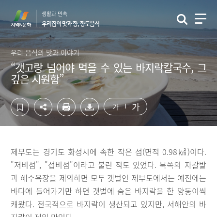
컨
하
생활과 민속
텐
단
우리집의 맛과 향, 향토음식
츠
영
영
역
역
바
우리 음식의 맛과 이야기
바
로
“갯고랑 넘어야 먹을 수 있는 바지락칼국수, 그
로
가
깊은 시원함”
가
기
기
가
가
제부도는 경기도 화성시에 속한 작은 섬(면적 0.98㎢)이다.
"저비섬", "접비섬"이라고 불린 적도 있었다. 북쪽의 자갈밭
과 해수욕장을 제외하면 모두 갯벌인 제부도에서는 예전에는
바다에 들어가기만 하면 갯벌에 숨은 바지락을 한 양동이씩
캐왔다. 전국적으로 바지락이 생산되고 있지만, 서해안의 바