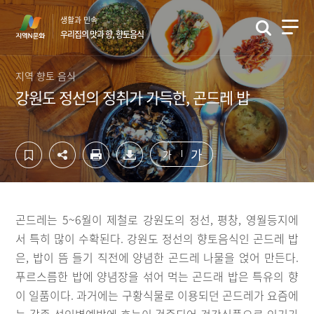
컨
하
생활과 민속
텐
단
우리집의 맛과 향, 향토음식
츠
영
영
역
역
바
지역 향토 음식
바
로
강원도 정선의 정취가 가득한, 곤드레 밥
로
가
가
기
기
가
가
곤드레는 5~6월이 제철로 강원도의 정선, 평창, 영월등지에
서 특히 많이 수확된다. 강원도 정선의 향토음식인 곤드레 밥
은, 밥이 뜸 들기 직전에 양념한 곤드레 나물을 얹어 만든다.
푸르스름한 밥에 양념장을 섞어 먹는 곤드래 밥은 특유의 향
이 일품이다. 과거에는 구황식물로 이용되던 곤드레가 요즘에