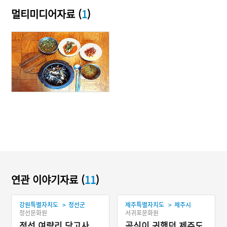
멀티미디어자료 (
1
)
연관 이야기자료 (
11
)
>
>
강원특별자치도
정선군
제주특별자치도
제주시
정선문화원
서귀포문화원
정선 여량리 당고사
곡식이 귀했던 제주도