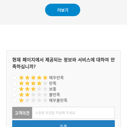
버섯의 전국 최대 산지로 유
그리고 독축을 한다. 축문은
명하다. 다양한 송이 요리
마을이 평안하고 늘 좋은 일
더보기
중에서도 송이밥은 쌀과 찹
만을 있기를 바라는 내용이
쌀, 잡곡, 대추, 밤 등을 섞
다. 그것이 끝나면 당집 밖
어 밥을 지은 후 송이를 넣
에 있던 주민들도 당집으로
고 잠시 뜸을 들여 먹는 음
들어와 의식을 행한다. 바로
식으로 송이 본연의 향과 식
이어서 소지를 올린다. 이
감을 느끼기에 최고의 음식
의식이 마무리되면 제단에
으로 손꼽힌다.
놓았던 제물을 밖으로 가지
고 나와 음복을 한다.
현재 페이지에서 제공되는 정보와 서비스에 대하여 만
족하십니까?
매우만족
만족
보통
불만족
매우불만족
고객의견
등록