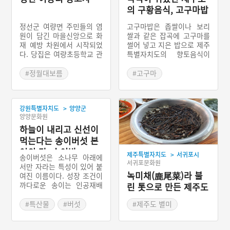
의 구황음식, 고구마밥
정선군 여량면 주민들의 염
고구마밥은 좁쌀이나 보리
원이 담긴 마을신앙으로 화
쌀과 같은 잡곡에 고구마를
재 예방 차원에서 시작되었
썰어 넣고 지은 밥으로 제주
다. 당집은 여량초등학교 관
특별자치도의 향토음식이
사 뒤쪽에 자리하고 있는데
다. 1765년 무렵 동래부사
이곳은 소금단지를 묻었던
강필리가 전라도와 제주에
#정월대보름
#고구마
곳이라 해서 염장봉(鹽藏
고구마를 보급하면서 제주
#강원도 마을신앙
#제주도 별미
峯)이라 한다. 마을의 당고
에서 고구마를 재배하기 시
#정선 마을신앙
#제주 가볼만한곳
사는 이장이 전적으로 책임
작하였다. 1794년 서영보가
>
강원특별자치도
양양군
을 맡는다. 제의를 지낼 때
제주도는 고구마농사의 적
양양문화원
면 대략 50만 원 정도가 필
지이므로 널리 심을 것을 보
요하다. 제물은 정선읍으로
하늘이 내리고 신선이
고하였고 이듬해 제주목사
가서 준비한다. 과거에는 돼
윤시동이 부임하면서부터
먹는다는 송이버섯 본
지를 제물로 사용했으나 현
고구마를 밥에 넣어 먹는 조
연의 맛, 송이밥
>
제주특별자치도
서귀포시
재는 수육으로 대신한다. 그
리법이 생겨난 것으로 보인
송이버섯은 소나무 아래에
서귀포문화원
리고 메밀전병, 조기, 과일,
다. 이러한 고구마밥은 제주
서만 자라는 특성이 있어 붙
문어 등의 제물을 제상에 올
방언으로 감저밥, 감제밥 등
녹미채(鹿尾菜)라 불
여진 이름이다. 성장 조건이
리는데 절대로 닭고기를 사
으로 불린다.
까다로운 송이는 인공재배
린 톳으로 만든 제주도
용하지 않는다. 제의가 시작
가 불가능하고 채취 기간도
의 구황음식, 톳밥
되면 우선 향고 촛불을 피운
일 년에 추석을 전후로 20
#특산물
#버섯
#제주도 별미
다. 그리고 제물을 제단에
일 정도에 불과한 고가의 식
#강원도 별미
#제주 가볼만한곳
차린다. 진설작업이 끝나면
품이다. 강원도 양양은 송이
#서귀포 향토음식
이장이 먼저 절을 올린다.