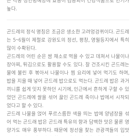
는 각종 성인병예방에 효능이 검증되어 건강식품으로 인기가
높다.
곤드레의 정식 명칭은 조금은 생소한 고려엉겅퀴이다. 곤드레
는 5~6월이 제철로 강원도의 정선, 평창, 영월등지에서 특히
많이 수확된다.
곤드레의 어린 순은 쌈 채소로 먹을 수 있고 데쳐서 나물이나
장아찌, 튀김으로도 활용할 수도 있다. 잘 건조시킨 곤드레는
물에 불린 후 볶아서 나물이나 찜 요리에 넣어 먹기도 하며,
밥을 지을 때 넣어 곤드레 밥으로도 먹는다. 곤드레 밥은 과거
끼니를 쉽게 잇지 못하던 시기에, 인근에서 흔하게 구할 수 있
었던 곤드레에 쌀을 섞어 끓인 곤드레 죽이나 밥에서 시작되
었다고 할 수 있다.
곤드레 나물을 얹어 푸르스름한 색을 띄는 밥에 양념장을 섞
어 먹는 곤드래 밥은 곤드래 특유의 향과 담백한 맛은 물론 영
양가도 매우 풍부하다. 때문에 정선을 찾는 관광객들의 입맛