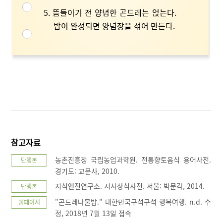
5. 뜸들이기 전 양념한 곤드레는 얹는다.
밥이 완성되면 양념장을 섞어 만든다.
참고자료
농촌진흥청 국립농업과학원. 전통향토음식 용어사전.
단행본
경기도: 교문사, 2010.
지식엔진연구소. 시사상식사전. 서울: 박문각, 2014.
단행본
"곤드레나물밥." 대한민국구석구석 행복여행. n.d. 수
웹페이지
정, 2018년 7월 13일 접속