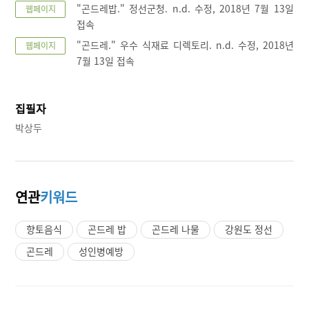
"곤드레밥." 정선군청. n.d. 수정, 2018년 7월 13일
웹페이지
접속
"곤드레." 우수 식재료 디렉토리. n.d. 수정, 2018년
웹페이지
7월 13일 접속
집필자
박상두
연관
키워드
향토음식
곤드레 밥
곤드레 나물
강원도 정선
곤드레
성인병예방