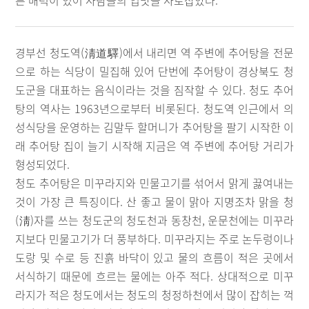
른 매력이 있어 사람들의 입맛을 사로잡았다.
경부선 청도역(淸道驛)에서 내리면 역 주변에 추어탕을 전문
으로 하는 식당이 밀집해 있어 단번에 추어탕이 경상북도 청
도군을 대표하는 음식이라는 것을 짐작할 수 있다. 청도 추어
탕의 역사는 1963년으로부터 비롯된다. 청도역 인근에서 의
성식당을 운영하는 김말두 할머니가 추어탕을 팔기 시작한 이
래 추어탕 집이 늘기 시작해 지금은 역 주변에 추어탕 거리가
형성되었다.
청도 추어탕은 미꾸라지와 민물고기를 섞어서 맑게 끓여내는
것이 가장 큰 특징이다. 산 좋고 물이 맑아 지명조차 맑을 청
(淸)자를 쓰는 청도군의 청도천과 동창천, 운문천에는 미꾸라
지보다 민물고기가 더 풍부하다. 미꾸라지는 주로 논두렁이나
도랑 및 수로 등 진흙 바닥이 있고 물의 흐름이 적은 곳에서
서식하기 때문에 흐르는 물에는 아주 적다. 상대적으로 미꾸
라지가 적은 청도에서는 청도의 청정하천에서 많이 잡히는 꺽