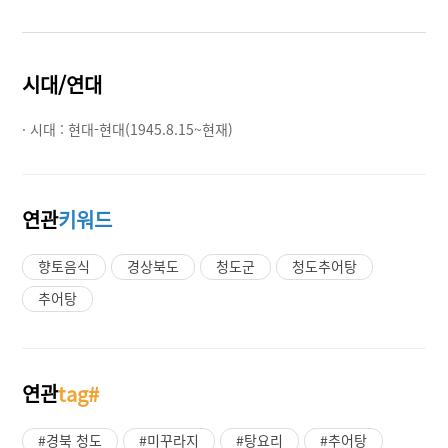
시대/연대
· 시대 :
현대-현대(1945.8.15~현재)
연관
키워드
향토음식
경상북도
청도군
청도추어탕
추어탕
연관
tag#
#경북 청도
#미꾸라지
#탕요리
#추어탕