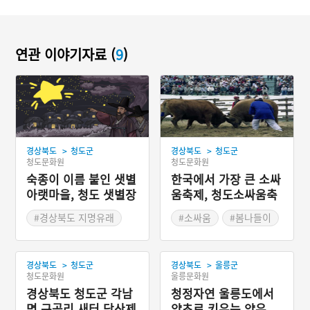
연관 이야기자료 (
9
)
>
>
경상북도
청도군
경상북도
청도군
청도문화원
청도문화원
숙종이 이름 붙인 샛별
한국에서 가장 큰 소싸
아랫마을, 청도 샛별장
움축제, 청도소싸움축
터
제
#경상북도 지명유래
#소싸움
#봄나들이
#청도 지명유래
#봄축제
>
>
경상북도
청도군
경상북도
울릉군
청도문화원
울릉문화원
경상북도 청도군 각남
청정자연 울릉도에서
면 구곡리 새터 당산제
약초로 키우는 약우,