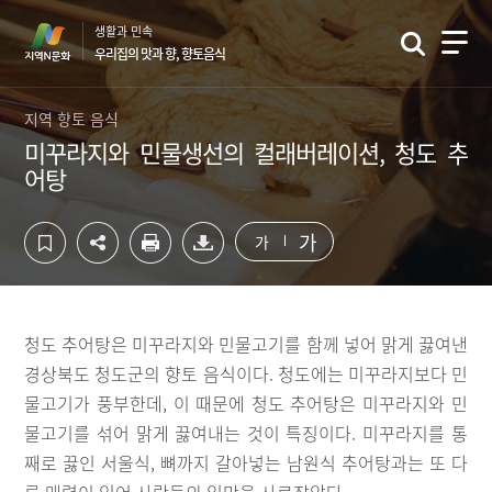
컨
하
생활과 민속
텐
단
우리집의 맛과 향, 향토음식
츠
영
영
역
역
바
지역 향토 음식
바
로
미꾸라지와 민물생선의 컬래버레이션, 청도 추
로
가
어탕
가
기
기
가
가
청도 추어탕은 미꾸라지와 민물고기를 함께 넣어 맑게 끓여낸
경상북도 청도군의 향토 음식이다. 청도에는 미꾸라지보다 민
물고기가 풍부한데, 이 때문에 청도 추어탕은 미꾸라지와 민
물고기를 섞어 맑게 끓여내는 것이 특징이다. 미꾸라지를 통
째로 끓인 서울식, 뼈까지 갈아넣는 남원식 추어탕과는 또 다