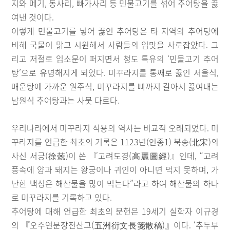
지와 메기, 동사리, 빠가사리 등 민물고기를 섞어 추어탕을 끓
여낸 것이다.
이렇게 민물고기를 넣어 끓인 추어탕은 타 지역의 추어탕에
비해 국물이 맑고 시원해서 사람들의 입맛을 사로잡았다. 그
리고 저절로 입소문이 퍼지면서 청도 특유의 ‘민물고기 추어
탕’으로 유명해지게 되었다. 미꾸라지를 통째로 끓인 서울식,
매운탕에 가까운 원주식, 미꾸라지를 뼈까지 갈아서 끓여내는
남원식 추어탕과는 사뭇 다르다.
우리나라에서 미꾸라지 식용의 역사는 비교적 오래되었다. 미
꾸라지를 언급한 최초의 기록은 1123년(인종1) 북송(北宋)의
사신 서긍(徐兢)이 쓴 『고려도경(高麗圖經)』인데, “고려
풍속에 양과 돼지는 왕궁이나 귀인이 아니면 먹지 못하며, 가
난한 백성은 해산물을 많이 먹는다”라고 하여 해산물의 하나
로 미꾸라지를 기록하고 있다.
추어탕에 대해 언급한 최초의 문헌은 19세기 실학자 이규경
의 『오주연문장전산고(五洲衍文長箋散稿)』이다. ‘추두부