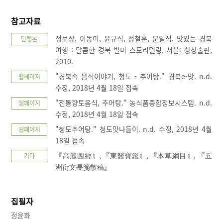
참고자료
정보상, 이동미, 윤규식, 정철훈, 문일식. 맛있는 경북
단행본
여행 : 달콤한 경북 별미 스토리텔링. 서울: 상상출판,
2010.
"경북속 음식이야기, 청도 - 추어탕." 경북e-맛. n.d.
웹페이지
수정, 2018년 4월 18일 접속
"전통향토음식, 추어탕." 농식품종합정보시스템. n.d.
웹페이지
수정, 2018년 4월 18일 접속
"청도추어탕." 청도맛나들이. n.d. 수정, 2018년 4월
웹페이지
18일 접속
『高麗圖經』, 『東醫寶鑑』, 『本草綱目』, 『五
기타
洲衍文長箋散稿』
집필자
정윤화