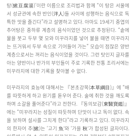
탕(鰍豆腐湯)’이란 이름으로 조리법과 함께 “이 탕은 서울에
서 성균관에 속한 반인(泮人)들 사이에 성행하는 음식으로 독
특한 맛을 즐긴다”라고 설명하고 있다. 아마도 19세기 중엽의
추어탕은 중하류 계층의 음식이었던 것으로 추정된다. “솥에
물을 붓고 두부 몇 모와 미꾸라지를 넣어 불을 때면 미꾸라지
는 뜨거워서 두부 속으로 기어들어 가는” 모습이 점잖은 양반
계층으로서는 꺼리는 음식이었을 것이다. 그런 탓인지 글자를
아는 양반이나 반가의 부인들이 주로 기록한 전통 조리서에는
미꾸라지에 대한 기록을 찾아볼 수 없다.
미꾸라지의 효능에 대해서는 『본초강목(本草綱目)』에 “배
를 따뜻하게 하고 원기를 돋우어 준다. 술에 취한 것을 깨도록
하며 소갈을 풀어준다”라고 전한다. 『동의보감(東醫寶鑑)』
에는 “미꾸라지는 성질이 따듯하며 단맛이 나고 독이 없다. 속
을 보하며 설사를 그치게 한다”라고 기록하고 있다. 미꾸라지
의 한자어 추(鰍)는 ‘고기 魚’와 ‘가을 秋’가 합성된 글자이다.