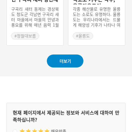
울릉약우구이
구곡리 새터 동제는 경상북
각종 해산물로 유명한 울릉
도 청도군 각남면 구곡리 새
도는 소로도 유명하다. 울릉
터 마을에서 마을의 안녕과
도는 우리나라에서는 드물
풍요를 위해 매년 음력 1월
게 해양성 기후가 나타나 여
15일인 정월 대보름마다 마
름에 서늘하고 겨울에 따뜻
을당인 할매당과 할배당에
하다. 이러한 기후적 특성으
#정월대보름
#울릉도
지내는 마을제사로 구곡리
로 인해 수백 종류의 자생식
#경상북도 마을신앙
#경상북도 별미
새터 당산제라고도 한다. 구
물이 고루 분포되어 있다.
#청도 마을신앙
곡리 새터 마을 당산제는 중
자생 식물의 80% 정도가
단된 적이 없다. 다만 과거
약초 이어서 그것을 먹고 자
더보기
할배신으로 모셨던 엄나무
란 소의 고기도 약과 같다고
가 죽어 현재의 느티나무로
해서 약소(藥牛)라고 불린
바뀌었다.
다. 울릉오미라고 하여 울릉
도의 대표적인 5가지 별미
음식이 있는데 그중 첫째로
울릉약소를 꼽는다.
현재 페이지에서 제공되는 정보와 서비스에 대하여 만
족하십니까?
매우만족