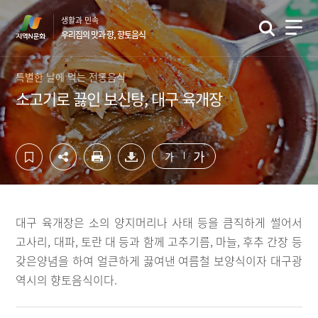
컨
하
생활과 민속
텐
단
우리집의 맛과 향, 향토음식
츠
영
영
역
역
바
특별한 날에 먹는 전통음식
바
로
소고기로 끓인 보신탕, 대구 육개장
로
가
가
기
기
가
가
대구 육개장은 소의 양지머리나 사태 등을 큼직하게 썰어서
고사리, 대파, 토란 대 등과 함께 고추기름, 마늘, 후추 간장 등
갖은양념을 하여 얼큰하게 끓여낸 여름철 보양식이자 대구광
역시의 향토음식이다.