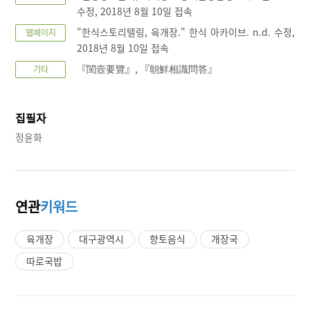
수정, 2018년 8월 10일 접속
"한식스토리텔링, 육개장." 한식 아카이브. n.d. 수정,
웹페이지
2018년 8월 10일 접속
『閨壼要覽』, 『朝鮮相識問答』
기타
집필자
정윤화
연관
키워드
육개장
대구광역시
향토음식
개장국
따로국밥