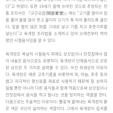
다”고 하였다. 또한 19세기 말에 쓰여진 것으로 추정되는 전
통 조리서인 『규곤요람(閨壼要覽)』에는 “고기를 썰어서 장
을 풀어 물을 많이 붓고 끓이되 고기가 푹 익어 풀리도록 끓인
다. 잎을 썰지 않은 파를 그대로 넣고 기름 치고 후춧가루를
넣는다”고 육개장 조리법을 소개하고 있어 오래전부터 먹어
왔던 시절음식임을 알 수 있다.
육개장은 복날의 시절음식 외에도 상갓집이나 잔칫집에서 많
이 내놓은 음식으로도 유명하다. 육개장이 단체음식으로 선호
된 요인은 두 가지로 살펴볼 수 있다. 우선 위생상의 이유이
다. 육개장은 매운 고추기름을 비롯하여 파, 마늘, 후추 등의
맵고 자극적인 향신료를 재료로 사용하기 때문에 잘 상하지
않을 뿐만 아니라 다른 음식들과 함께 먹음으로써 상갓집이나
잔칫집에서 음식을 먹고 탈나는 것을 방지하는 역할을 한다.
다음으로는 주술적인 이유이다. 빨갛게 끓여내는 육개장의 붉
은 색은 귀신이 싫어하는 색깔이다. 그래서 육개장이 잡귀를