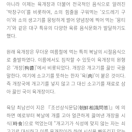
아니라 이제는 육개장과 더불어 전국적인 음식으로 알려진
‘막창구이’를 비롯하여, 소의 힘줄을 구워먹는 ‘오드레기 구
이’와 소의 생고기를 뭉텅하게 썰어 양념장에 찍어 먹는 ‘뭉티
기’와 같은 대구 특유의 다양한 육류 음식문화가 발달하기도
했다.
원래 육개장은 무더운 여름철에 먹는 특히 복날의 시절음식으
로 출발하였다. 이름에서도 짐작할 수 있듯이 육개장의 원형
은 ‘개장[狗醬]’에서 비롯되었다. 개장은 개고기를 끓인 국을
말한다. 여기에 소고기를 뜻하는 한자 ‘육(肉)’이 붙은 것이다.
즉 개장국에 개고기를 넣지 않고 그 대신 소고기를 재료로 삼
아 끓인 국이 육개장이다.
육당 최남선이 지은 『조선상식문답(朝鮮相識問答)』에 의
하면 예로부터 복날에 개를 고아 얼큰하게 끓여낸 개장을 시
식(時食)으로 먹었는데 “개고기가 식성에 맞지 않는 자는 쇠
고기로 대신하고 이를 육개장이라 하여 시식을 빠뜨리지 않는