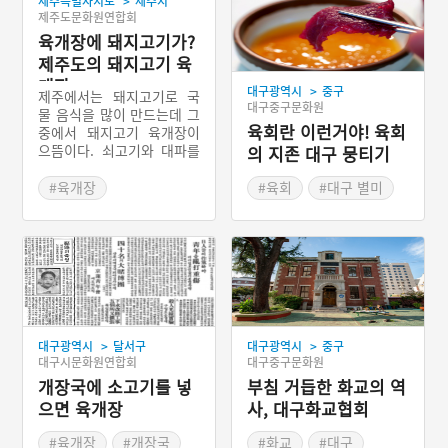
>
제주특별자치도
제주시
제주도문화원연합회
육개장에 돼지고기가?
제주도의 돼지고기 육
개장
>
대구광역시
중구
제주에서는 돼지고기로 국
대구중구문화원
물 음식을 많이 만드는데 그
육회란 이런거야! 육회
중에서 돼지고기 육개장이
으뜸이다. 쇠고기와 대파를
의 지존 대구 뭉티기
주재료로 하여 만드는 다른
지방의 육개장과는 달리 제
#육개장
#육회
#대구 별미
주도의 육개장은 돼지고기
#제주도 별미
#대구 10미
와 고사리를 주재료로 하여
#제주 가볼만한곳
만든다. 고사리 육개장 또는
돼지고기 육개장이라고도
불린다.
>
>
대구광역시
달서구
대구광역시
중구
대구시문화원연합회
대구중구문화원
개장국에 소고기를 넣
부침 거듭한 화교의 역
으면 육개장
사, 대구화교협회
#육개장
#개장국
#화교
#대구