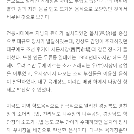
름으로도 알려진 육개장은 아마도 무덥고 습한 대구의 더위에
흘린 땀과 지친 몸을 맵고 뜨거운 음식으로 보양했던 것에서
비롯된 것으로 보인다.
전통시대에는 지방의 관아가 설치되었던 읍치(邑治)를 중심
으로 대규모 장시가 발달하였는데, 경상도 감영이 주재하였던
대구에도 조선 후기에 서문시장(西門市場)과 같은 장시가 들
어섰다. 또한 인근 두류동 일대에는 1950년대까지만 해도 한
해에 무려 수만 두에 이르는 소가 거래되는 우(牛)시장이 성업
을 이루었고, 우시장에서 나오는 소의 부산물을 이용한 음식
이 발달하였다. 대구 육개장도 이러한 배경 하에서 다양한 형
태로 발전할 수 있었다.
지금도 지역 향토음식으로 전국적으로 알려진 경상북도 영천
장의 소머리국밥, 전라남도 나주장의 나주곰탕, 경상남도 함
안장의 소고기국밥 등도 모두 관아가 주재하였던 읍치의 장시
와 우시장을 배경으로 탄생한 음식이다. 대구는 육개장뿐만