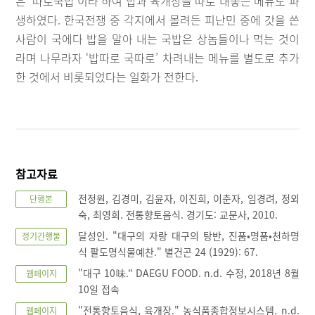
은 ‘따로국밥’이라 하여 밥과 육개장을 따로 내놓는 메뉴도 파
생하였다. 한국전쟁 중 각지에서 몰려든 피난민 중에 갓을 쓴
사람이 국에다 밥을 말아 내는 국밥은 상놈들이나 먹는 것이
라며 나무라자 ‘밥따로 국따로’ 차려내는 메뉴를 별도로 추가
한 것에서 비롯되었다는 일화가 전한다.
참고자료
전정원, 김경미, 김윤자, 이진희, 이춘자, 임경려, 정외
단행본
숙, 최영희. 전통향토음식. 경기도: 교문사, 2010.
달성인. "대구의 자랑 대구의 탕반, 진품•명품•천하명
정기간행물
식 팔도명식물예찬." 별건곤 24 (1929): 67.
"대구 10味." DAEGU FOOD. n.d. 수정, 2018년 8월
웹페이지
10일 접속
"전통향토음식, 육개장." 농식품종합정보시스템. n.d.
웹페이지