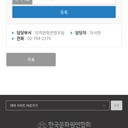
등록
담당부서
: 지역문화콘텐츠팀
담당자
: 이서연
전화
: 02-704-2379
목록
GO
테마 사이트 바로가기