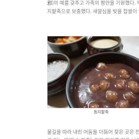
邪)의 예를 갖추고 가족의 평안을 기원했다.
지팥죽으로 보충했다. 새알심을 빚을 찹쌀이 
동지팥죽
물길을 따라 내린 어둠을 더듬어 찾은 곳은 