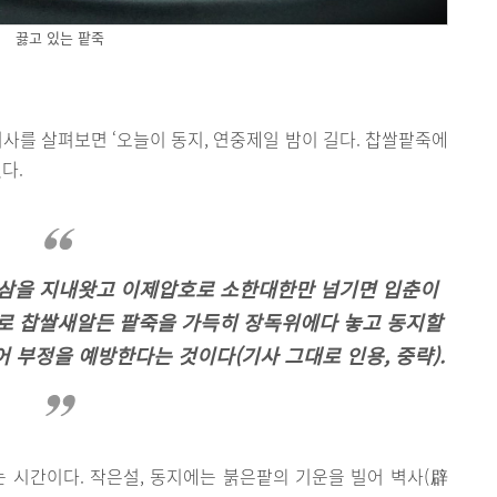
끓고 있는 팥죽
 기사를 살펴보면 ‘오늘이 동지, 연중제일 밤이 길다. 찹쌀팥죽에
다.
지삼을 지내왓고 이제압호로 소한대한만 넘기면 입춘이
으로 찹쌀새알든 팥죽을 가득히 장독위에다 놓고 동지할
어 부정을 예방한다는 것이다(기사 그대로 인용, 중략).
 시간이다. 작은설, 동지에는 붉은팥의 기운을 빌어 벽사(辟