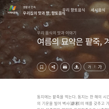
컨
하
생활과 민속
텐
단
우리 향토음식
세시음식
우리집의 맛과 향, 향토음식
츠
영
영
역
역
바
바
로
우리 음식의 맛과 이야기
로
가
여름의 묘약은 팥죽,
가
기
기
가
가
동지에는 팥죽을 먹는다. 동지는 한 해의 시
의 기운을 빌어 벽사(辟邪)의 예를 갖추고 