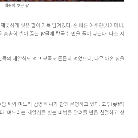
깨끗이 씻은 팥
 깨끗하게 씻은 팥이 가득 담겨있다. 손 빠른 여주인(시어머니,
를 촘촘히 썰어 끓는 팥물에 칼국수 면을 풀어 넣는다. 다소 시
이만큼의 새알심도 먹고 팥죽도 든든히 먹었으니, 나무 아홉 짐을
수임 씨와 며느리 김영호 씨가 함께 운영하고 있다. 고부(姑婦)
다. 며느리는 새알심을 빚는 비법을 알려줄 만큼 친절하고 상