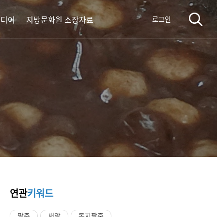
미디어
지방문화원 소장자료
로그인
연관
키워드
팥죽
새알
동지팥죽