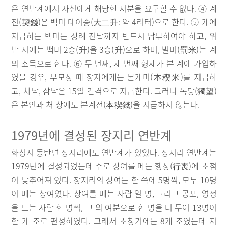
은 연반계에서 자신에게 해당한 지분을 요구할 수 없다. ④ 계
전(契錢)은 백미 대이승(大二升: 약 4리터)으로 한다. ⑤ 계에
지급하는 백미는 상례 전날까지 반드시 납부하여야 하고, 위
반 시에는 백미 2승(升)을 3승(升)으로 하며, 벌미(罰米)는 계
의 소득으로 한다. ⑥ 두 번째, 세 번째 형제가 본 계에 가입하
였을 경우, 부모상 때 장자에게는 본계미(本稧米)를 지급하
고, 차남, 삼남은 15일 간격으로 지급한다. 그러나 독망(獨望)
은 본인과 처 상에도 본계전(本稧錢)을 지급하지 않는다.
1979년에 결성된 장지리 연반계
화성시 동탄면 장지리에도 연반계가 있었다. 장지리 연반계는
1979년에 결성되었는데 주로 상여를 메는 행상(行喪)에 초점
이 맞추어져 있다. 장지리의 상여는 한 쪽에 5명씩, 모두 10명
이 메는 상여였다. 상여를 메는 사람 열 명, 그리고 공포, 영정
을 드는 사람 한 명씩, 그 외 여분으로 한 명을 더 두어 13명이
한 개 조로 편성하였다. 그래서 초창기에는 8개 조였는데 지