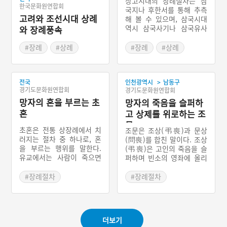
상고시대의 장례절차는 삼
한국문화원연합회
국지나 후한서를 통해 추측
고려와 조선시대 상례
해 볼 수 있으며, 삼국시대
역시 삼국사기나 삼국유사
와 장례풍속
를 통해서 확인할 수 있다.
상고시대에는 순장의 풍습
#장례
#상례
#장례
#상례
이 있었다. 순장은 죽은 사
#주자가례
#오복제
#관혼상제 풍습
람의 처와 노비를 함께 묻는
제도이다. 순장제는 우리나
>
전국
라 뿐만 아니라 전세계에서
인천광역시
남동구
경기도문화원연합회
경기도문화원연합회
있던 풍습이다. 또한 동옥저
망자의 혼을 부르는 초
에서는 가매장을 하는 풍습
망자의 죽음을 슬퍼하
이 있었다. 장례를 2번 치루
혼
고 상제를 위로하는 조
는 복장제와 최근까지 일부
문
지역에서 확인되었던 초분
초혼은 전통 상장례에서 치
조문은 조상(弔喪)과 문상
이 여기서 유래되었음을 확
러지는 절차 중 하나로, 혼
(問喪)를 합친 말이다. 조상
인할 수 있다.
을 부르는 행위를 말한다.
(弔喪)은 고인의 죽음을 슬
유교에서는 사람이 죽으면
퍼하며 빈소의 영좌에 올리
혼백이 분리된다고 생각하
는 애도의 예를 말하고, 문
는데, 몸을 빠져나온 혼을
상(問喪)은 상주들에게 상
#장례절차
#장례절차
불러 육신으로 다시 돌아가
을 당한 것을 위로하는 예를
게 함으로써 망자가 다시 살
말한다. 옛날에는 고인과 생
아났으면 하는 간절한 소망
전에 알고 지냈거나 아니면
을 담고 있다. 집에서 임종
남녀에 따라 별도의 조문형
더보기
을 맞이하던 과거와는 달리
식을 취하였다. 조문의 시기