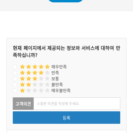
지금은 대부분 병원에서 임
는 상주가 성복한 후에 진행
종을 하거나 집에서 임종을
하는 것이 원칙이고 조문 때
하더라도 바로 병원 영안실
하는 부조도 현재는 주로 돈
이나 장례식장으로 옮기기
으로 하지만 과거에는 상례
때문에 초혼 절차는 점차 없
를 치르는데 필요한 물품을
어지고 있다.
내는 것이 대부분이었다.
현재 페이지에서 제공되는 정보와 서비스에 대하여 만
족하십니까?
매우만족
만족
보통
불만족
매우불만족
고객의견
등록