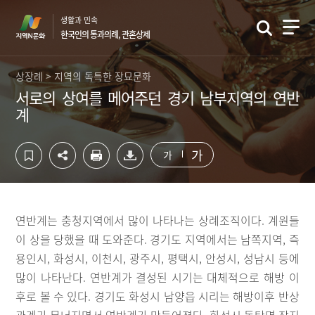
컨
하
생활과 민속
텐
단
한국인의 통과의례, 관혼상제
츠
영
영
역
역
바
상장례 > 지역의 독특한 장묘문화
바
로
서로의 상여를 메어주던 경기 남부지역의 연반
로
가
계
가
기
기
가
가
연반계는 충청지역에서 많이 나타나는 상례조직이다. 계원들
이 상을 당했을 때 도와준다. 경기도 지역에서는 남쪽지역, 즉
용인시, 화성시, 이천시, 광주시, 평택시, 안성시, 성남시 등에
많이 나타난다. 연반계가 결성된 시기는 대체적으로 해방 이
후로 볼 수 있다. 경기도 화성시 남양읍 시리는 해방이후 반상