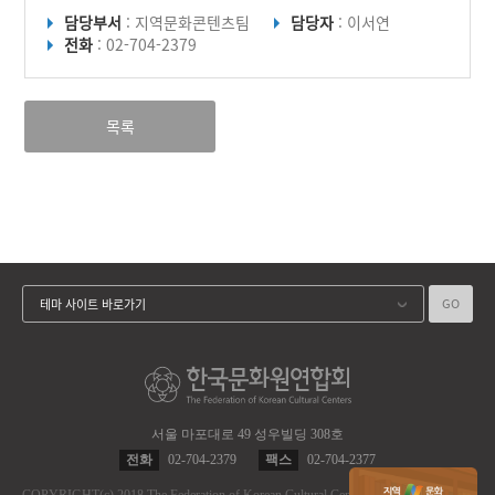
담당부서
: 지역문화콘텐츠팀
담당자
: 이서연
전화
: 02-704-2379
목록
GO
테마 사이트 바로가기
서울 마포대로 49 성우빌딩 308호
전화
02-704-2379
팩스
02-704-2377
COPYRIGHT
(c)
2018 The Federation of Korean Cultural Centers.
ALL RIGHT RES