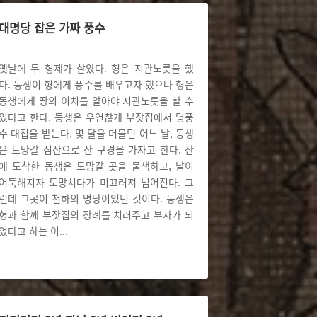
대명당 잡은 가짜 풍수
옛날에 두 형제가 살았다. 형은 지관노릇을 했
다. 동생이 형에게 풍수를 배우고자 했으나 형은
동생에게 땅의 이치를 알아야 지관노릇을 할 수
있다고 한다. 동생은 우연찮게 부잣집에서 명풍
수 대접을 받는다. 몇 달을 머물던 어느 날, 동생
은 도망갈 심산으로 산 구경을 가자고 한다. 산
에 도착한 동생은 도망갈 곳을 물색하고, 날이
어둑해지자 도망치다가 미끄러져 넘어진다. 그
런데 그곳이 천하의 명당이었던 것이다. 동생은
형과 함께 부잣집의 장례를 치러주고 부자가 되
었다고 하는 이
...