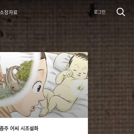
 소장자료
로그인
충주 어씨 시조설화