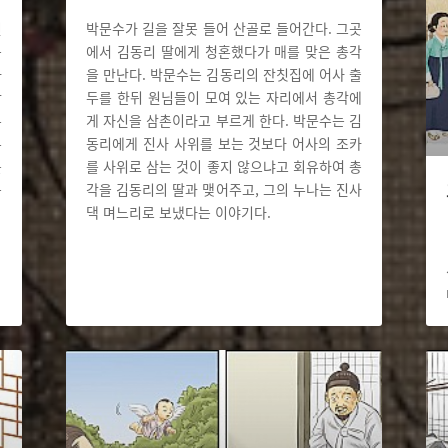
원
박문수가 길을 잘못 들어 산골로 들어간다. 그곳
는
에서 김동리 딸에게 청혼했다가 매를 맞은 총각
나
을 만난다. 박문수는 김동리의 잔칫집에 어사 출
장
두를 한뒤 원님들이 모여 있는 자리에서 총각에
부
게 자신을 삼촌이라고 부르게 한다. 박문수는 김
부
동리에게 진사 사위를 보는 것보다 어사의 조카
를
를 사위로 삼는 것이 좋지 않으냐고 회유하여 총
는
각을 김동리의 딸과 맺어주고, 그의 누나는 진사
댁 며느리로 보냈다는 이야기다.