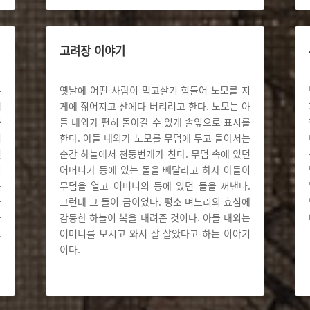
고려장 이야기
부
옛날에 어떤 사람이 먹고살기 힘들어 노모를 지
씨
게에 짊어지고 산에다 버리려고 한다. 노모는 아
중
들 내외가 편히 돌아갈 수 있게 솔잎으로 표시를
여
한다. 아들 내외가 노모를 무덤에 두고 돌아서는
편
순간 하늘에서 천둥번개가 친다. 무덤 속에 있던
님
어머니가 등에 있는 돌을 빼달라고 하자 아들이
를
무덤을 열고 어머니의 등에 있던 돌을 꺼낸다.
놓
그런데 그 돌이 금이었다. 평소 며느리의 효심에
가
감동한 하늘이 복을 내려준 것이다. 아들 내외는
.
어머니를 모시고 와서 잘 살았다고 하는 이야기
이다.