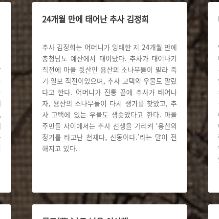
24개월 만에 태어난 추사 김정희
비
추사 김정희는 어머니가 잉태한 지 24개월 만에
통
충청남도 예산에서 태어났다. 추사가 태어나기
감
직전에 마을 뒷산인 용산의 소나무들이 말라 죽
추
기 일보 직전이었으며, 추사 고택의 우물도 말랐
을
다고 한다. 어머니가 진통 끝에 추사가 태어나
에
자, 용산의 소나무들이 다시 생기를 찾았고, 추
,
사 고택에 있는 우물도 샘솟았다고 한다. 마을
에
주민들 사이에서는 추사 선생을 가리켜 ‘용산의
문
정기를 타고난 천재다, 신동이다.’라는 말이 전
녀
해지고 있다.