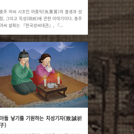
충주 어씨 시조인 어중익(魚重翼)의 출생과 성
장, 그리고 득성(得姓)에 관한 이야기이다. 충주
어씨 설화는 『한국성씨대관』, 『
...
아들 낳기를 기원하는 치성기자(致誠祈
子)