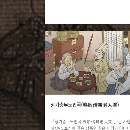
상가승무노인곡(喪歌僧舞老人哭)
「상가승무노인곡(喪歌僧舞老人哭)」은 가
하지만, 효심이 깊은 상중의 젊은 내외가 어머