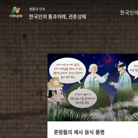
본
생활과 민속
문
한국인의
한국인의 통과의례, 관혼상제
바
로
가
기
혼령들의 제사 음식 품평