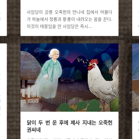
소
사임당이 강릉 오죽헌의 언니네 집에서 머물다
대
가 하늘에서 청룡과 황룡이 내려오는 꿈을 꾼다.
이것이 태몽임을 안 사임당은 즉시
...
인
를
이
로
게
례
나
닭이 두 번 운 후에 제사 지내는 오죽헌
기
권씨네