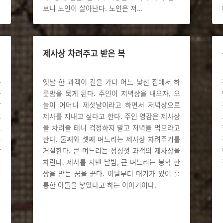
보니 노인이 살아난다. 노인은 저
...
제사상 차려주고 받은 복
는
옛날 한 과객이 길을 가다 어느 낯선 집에서 하
금
룻밤을 묵게 된다. 주인이 저녁상을 내오자, 오
살
늘이 어머니 제삿날이라고 하면서 저녁상으로
느
제사를 지내고 싶다고 한다. 주인 영감은 제사상
그
을 차려줄 테니 걱정하지 말고 저녁을 먹으라고
무
한다. 둘째와 셋째 며느리는 제사상 차려주기를
람
거절한다. 큰 며느리는 정성껏 과객의 제사상을
위
차린다. 제사를 지낸 날밤, 큰 며느리는 봉학 한
믿
쌍을 받는 꿈을 꾼다. 이날부터 태기가 있어 훌
륭한 아들을 낳았다고 하는 이야기이다.