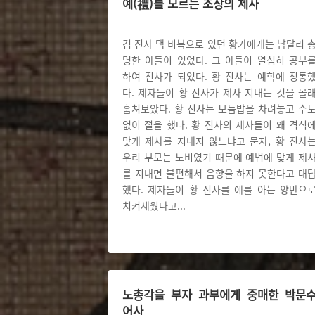
예(禮)를 모르는 조상의 제사
김 진사 댁 비복으로 있던 황가에게는 남달리 
명한 아들이 있었다. 그 아들이 열심히 공부
하여 진사가 되었다. 황 진사는 예학에 정통
다. 제자들이 황 진사가 제사 지내는 것을 몰
훔쳐보았다. 황 진사는 모듬밥을 차려놓고 수
없이 절을 했다. 황 진사의 제사들이 왜 격식
맞게 제사를 지내지 않느냐고 묻자, 황 진사
우리 부모는 노비였기 때문에 예법에 맞게 제
를 지내면 불편해서 음향을 하지 못한다고 대
했다. 제자들이 황 진사를 예를 아는 양반으
치켜세웠다고
...
노총각을 부자 과부에게 중매한 박문
어사