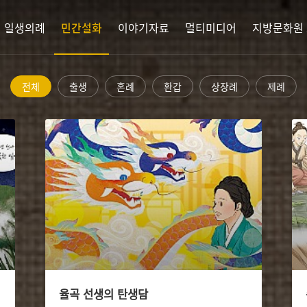
 일생의례
민간설화
이야기자료
멀티미디어
지방문화원
전체
출생
혼례
환갑
상장례
제례
율곡 선생의 탄생담