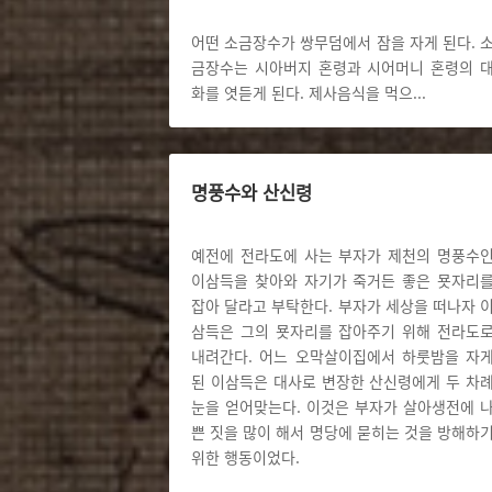
어떤 소금장수가 쌍무덤에서 잠을 자게 된다. 
금장수는 시아버지 혼령과 시어머니 혼령의 
화를 엿듣게 된다. 제사음식을 먹으
...
명풍수와 산신령
예전에 전라도에 사는 부자가 제천의 명풍수
이삼득을 찾아와 자기가 죽거든 좋은 묫자리
잡아 달라고 부탁한다. 부자가 세상을 떠나자 
삼득은 그의 묫자리를 잡아주기 위해 전라도
내려간다. 어느 오막살이집에서 하룻밤을 자
된 이삼득은 대사로 변장한 산신령에게 두 차
눈을 얻어맞는다. 이것은 부자가 살아생전에 
쁜 짓을 많이 해서 명당에 묻히는 것을 방해하
위한 행동이었다.