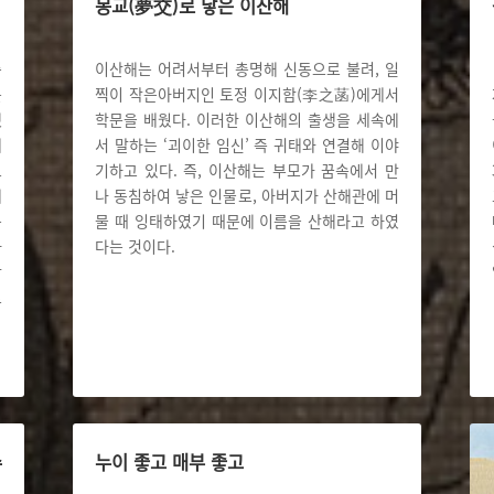
몽교(夢交)로 낳은 이산해
총
이산해는 어려서부터 총명해 신동으로 불려, 일
를
찍이 작은아버지인 토정 이지함(李之菡)에게서
했
학문을 배웠다. 이러한 이산해의 출생을 세속에
래
서 말하는 ‘괴이한 임신’ 즉 귀태와 연결해 이야
도
기하고 있다. 즉, 이산해는 부모가 꿈속에서 만
에
나 동침하여 낳은 인물로, 아버지가 산해관에 머
는
물 때 잉태하였기 때문에 이름을 산해라고 하였
사
다는 것이다.
답
로
수
누이 좋고 매부 좋고