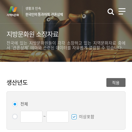
본
생활과 민속
문
한국인의 통과의례, 관혼상제
바
로
가
지방문화원 소장자료
기
전국에 있는 지방문화원들이 각각 소장하고 있는 지역문화자료 중에
서 '관혼상제' 테마와 관련된 데이터를 자유롭게 열람할 수 있습니다.
생산년도
적용
전체
~
미상포함