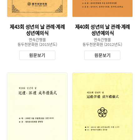
제43회 성년의 날 관례·계례
제40회 성년의 날 관례·계례
성년예의식
성년예의식
연속간행물
연속간행물
동두천문화원
(2015년도)
동두천문화원
(2012년도)
원문보기
원문보기
유형 :
유형 :
발행 :
발행 :
생산 :
생산 :
소장 :
소장 :