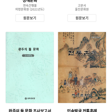
상례문화
연속간행물
고문서
의령문화원
(2021년도)
울진문화원
원문보기
원문보기
유형 :
주제 :
발행 :
유형 :
생산 :
발행 :
소장 :
생산 :
소장 :
완주의 돌 문화 조사보고서
민속발굴 전통혼례