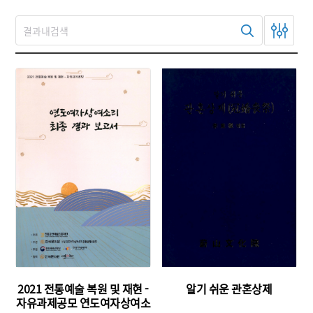
주제 :
유형 :
유형 :
발행 :
발행 :
생산 :
생산 :
소장 :
소장 :
2021 전통예술 복원 및 재현 -
알기 쉬운 관혼상제
자유과제공모 연도여자상여소