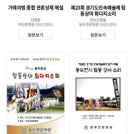
가례의범 종합 관혼상제 해설
제23회 경기도민속예술제 탑
동상여 회다지소리
단행본
연속간행물
마산문화원
(2017년도)
동두천문화원
(2021년도)
원문보기
원문보기
유형 :
유형 :
발행 :
발행 :
생산 :
생산 :
소장 :
소장 :