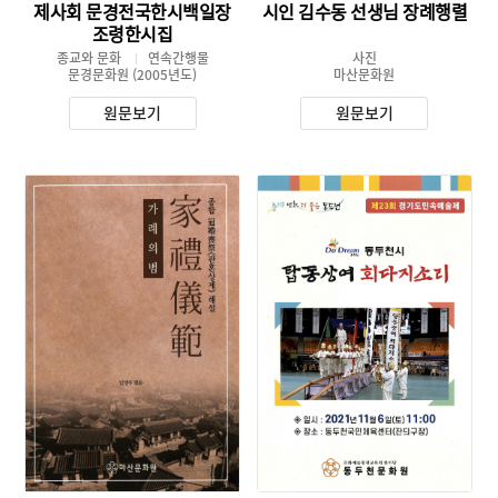
제사회 문경전국한시백일장
시인 김수동 선생님 장례행렬
조령한시집
종교와 문화
연속간행물
사진
문경문화원
(2005년도)
마산문화원
원문보기
원문보기
유형 :
유형 :
발행 :
발행 :
생산 :
생산 :
소장 :
소장 :