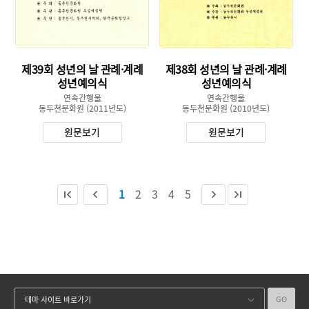
제39회 성년의 날 관례·계례
제38회 성년의 날 관례·계례
성년예의식
성년예의식
연속간행물
연속간행물
동두천문화원
(2011년도)
동두천문화원
(2010년도)
원문보기
원문보기
1
2
3
4
5
GO
테마 사이트 바로가기