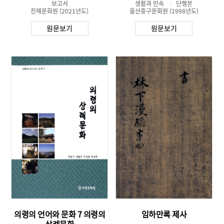
리 최종 결과 보고서
보고서
생활과 민속
단행본
진해문화원
(2021년도)
울산중구문화원
(1998년도)
원문보기
원문보기
유형 :
유형 :
발행 :
발행 :
소장 :
생산 :
소장 :
의령의 언어와 문화 7 의령의
임하만록 제사