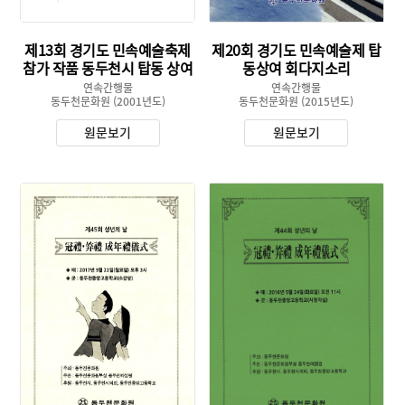
제13회 경기도 민속예술축제
제20회 경기도 민속예술제 탑
참가 작품 동두천시 탑동 상여
동상여 회다지소리
소리
연속간행물
연속간행물
동두천문화원
(2001년도)
동두천문화원
(2015년도)
원문보기
원문보기
유형 :
유형 :
발행 :
발행 :
생산 :
생산 :
소장 :
소장 :