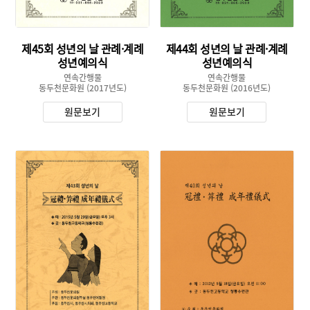
제45회 성년의 날 관례·계례
제44회 성년의 날 관례·계례
성년예의식
성년예의식
연속간행물
연속간행물
동두천문화원
(2017년도)
동두천문화원
(2016년도)
원문보기
원문보기
유형 :
유형 :
발행 :
발행 :
생산 :
생산 :
소장 :
소장 :