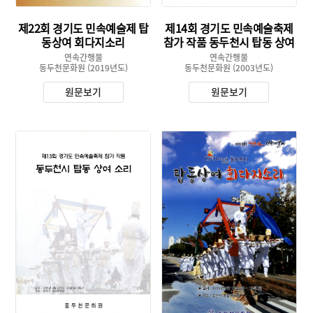
제22회 경기도 민속예술제 탑
제14회 경기도 민속예술축제
동상여 회다지소리
참가 작품 동두천시 탑동 상여
소리
연속간행물
연속간행물
동두천문화원
(2019년도)
동두천문화원
(2003년도)
원문보기
원문보기
유형 :
유형 :
발행 :
발행 :
생산 :
생산 :
소장 :
소장 :