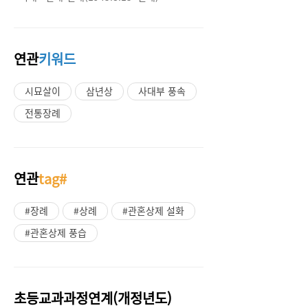
연관
키워드
시묘살이
삼년상
사대부 풍속
전통장례
연관
tag#
#장례
#상례
#관혼상제 설화
#관혼상제 풍습
초등교과과정연계(개정년도)