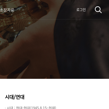
 소장자료
로그인
시대/연대
· 시대 :
현대-현대(1945.8.15~현재)