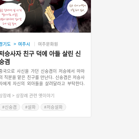
경기도
여주시
여주문화원
>
저승사자 친구 덕에 아들 살린 신
숭겸
중국으로 사신을 가던 신숭겸이 저승에서 마마
의 직분을 맡은 친구를 만난다. 신숭겸은 저승사
자에게 자신의 외아들을 살려달라고 부탁한다.
신숭겸은 저승사자가 자신의 외아들을 잡아가고
상장례 > 상장례 관련 옛이야기
있음을 눈치챈다. 신숭겸은 친구 간의 의리를 내
세워 저승사자에게 아들을 살릴 방법을 알아낸
#신숭겸
#설화
#저승설화
다. 국사를 마치고 집으로 돌아오자, 집안은 외
아들이 죽었다고 난리가 난다. 신숭겸은 친구가
알려준 대로 찔레나무를 구해다가 아들의 종아
리를 때린다. 아들의 영혼이 육체로 돌아와 살아
났다고 하는 이야기이다.