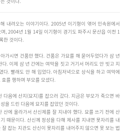
는 것이다.
해 내려오는 이야기이다. 2005년 이기형이 엮어 민속원에서
 2004년 1월 14일 이기형이 경기도 파주시 문산읍 이천 1
채록한 것이다.
아가시면 건품만 했다. 건품은 가묘를 해 묻어두었다가 삼 년
한다. 이제 삼 년 간에는 여막을 짓고 거기서 머리도 안 빗고 지
때였다. 빨래도 안 해 입었다. 아침저녁으로 상식을 하고 여막에
 효를 행하며 부모를 모셨다.
런 다음에 산지(묘지)를 잡으러 갔다. 지금은 부모가 죽으면 바
정성을 드린 다음에 묘지를 잡았던 것이다.
산 산에 올라가서 산신제를 잘 지내야 했다. 묘를 쓰기 전에 산
기 때문이다. 산신께 정성을 다해 제사를 지내면 묫자리를 내
을 잘 잡는 지관도 산신이 묫자리를 내어주지 않으면 못 보는 법