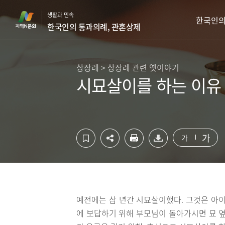
컨
하
생활과 민속
텐
단
한국인의
한국인의 통과의례, 관혼상제
츠
영
영
역
역
바
바
로
상장례 > 상장례 관련 옛이야기
로
가
시묘살이를 하는 이유
가
기
기
가
가
예전에는 삼 년간 시묘살이했다. 그것은 아이
에 보답하기 위해 부모님이 돌아가시면 묘 옆