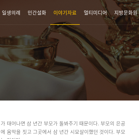
 일생의례
민간설화
이야기자료
멀티미디어
지방문화원
가 태어나면 삼 년간 부모가 돌봐주기 때문이다. 부모의 은공
에 움막을 짓고 그곳에서 삼 년간 시묘살이했던 것이다. 부모