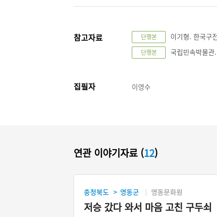
참고자료
이기형. 한국구전설
단행본
국립민속박물관. 
단행본
집필자
이영수
연관 이야기자료 (
12
)
충청북도
영동군
영동문화원
>
저승 갔다 와서 마음 고친 구두쇠