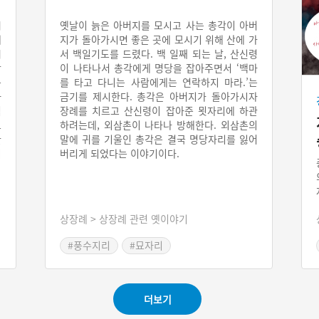
씨
옛날이 늙은 아버지를 모시고 사는 총각이 아버
에
지가 돌아가시면 좋은 곳에 모시기 위해 산에 가
씨
서 백일기도를 드렸다. 백 일째 되는 날, 산신령
왕
이 나타나서 총각에게 명당을 잡아주면서 ‘백마
구
를 타고 다니는 사람에게는 연락하지 마라.’는
하
금기를 제시한다. 총각은 아버지가 돌아가시자
김
장례를 치르고 산신령이 잡아준 묏자리에 하관
으
하려는데, 외삼촌이 나타나 방해한다. 외삼촌의
한
말에 귀를 기울인 총각은 결국 명당자리를 잃어
이
버리게 되었다는 이야기이다.
상장례 > 상장례 관련 옛이야기
#풍수지리
#묘자리
#산신령이 잡아준 묏자리
더보기