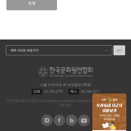
목록
GO
테마 사이트 바로가기
서울 마포대로 49 성우빌딩 308호
전화
02-704-2379
팩스
02-704-2377
COPYRIGHT
(c)
2018 The Federation of Korean Cultural Centers.
ALL RIGHT RES
ERVED.