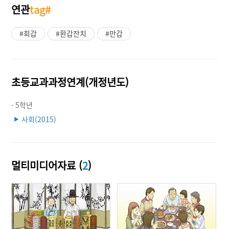
연관
tag#
#회갑
#환갑잔치
#만갑
초등교과과정연계(개정년도)
· 5학년
사회(2015)
▶
멀티미디어자료 (
2
)