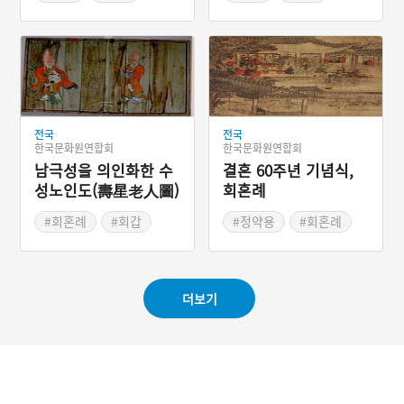
었다. 시댁은 냇가에 있는
#관혼상제 설화
#환갑잔치
뱀을 이용하여 큰집의 업이
#경상북도 관혼상제
자기 집으로 옮겨온 것으로
꾸민다. 큰아버지는 조카며
느리에게 논 열 마지기와 볏
섬을 주고 업구렁이를 되찾
아 온다. 시댁은 큰아버지에
게서 받은 볏섬으로 시아버
전국
전국
지의 환갑잔치를 성대하게
한국문화원연합회
한국문화원연합회
치렀다는 이야기이다.
남극성을 의인화한 수
결혼 60주년 기념식,
성노인도(壽星老人圖)
회혼례
#회혼례
#회갑
#정약용
#회혼례
#환갑잔치
#장수신
#환갑잔치
#환갑풍습
#남극성
#리마인드 웨딩
#결혼60주년
더보기
#금혼식