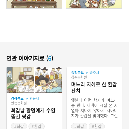
연관 이야기자료 (
6
)
>
충청북도
충주시
청주문화원
며느리 지혜로 한 환갑
잔치
>
경상북도
안동시
옛날에 어떤 학자가 며느리
안동문화원
를 봤다. 새댁이 시집 온 지
회갑날 할멈에게 수염
얼마 지나지 않아서 시아버
지가 환갑을 맞이했다. 그런
뜯긴 영감
데 가난해서 시아버지의 환
갑잔치를 차려드릴 수가 없
#회갑
#환갑
#회갑
#환갑