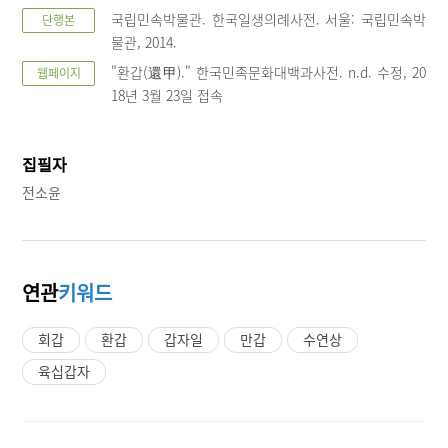
국립민속박물관. 한국일생의례사전. 서울: 국립민속박
단행본
물관, 2014.
"환갑(還甲)." 한국민족문화대백과사전. n.d. 수정, 20
웹페이지
18년 3월 23일 접속
집필자
전소윤
연관
키워드
회갑
환갑
갑자일
만갑
수연상
육십갑자