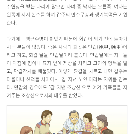
수연상을 받는 자리에 앉으면 자녀 중 남자는 오른쪽, 여자는
왼쪽에 서서 헌수를 하며 갑주의 만수무강과 생기복덕을 기원
한다.
과거에는 평균수명이 짧았기 때문에 회갑이 되기 전에 돌아가
시는 분들이 많았다. 죽은 사람의 회갑은 만갑(挽甲, 輓甲)이
라고 하고, 회갑 날을 만갑날이라 불렀다. 만갑날에는 자녀들
이 아침에 집이나 묘지 앞에 제상을 차리고 고인의 명복을 빌
고, 만갑잔치를 베풀었다. 이렇게 환갑을 치르고 나면 갑주는
마을이나 친척들 사이에서 ‘갑 지낸 노인’이라는 지위를 얻는
다. 만갑의 경우에도 ‘갑 지낸 조상신’으로 여겨 가족들을 지
켜주는 조상신으로서의 대우를 받았다.