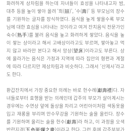
화려하게 상차림을 하는데 자녀들이 효성을 나타내고자 밤,
대추 등을 높이 쌓아 올려 ‘희(囍)’, ‘수(壽)’ 등 부모님의 장수
를 기원하는 글자를 장식하였다. 음식을 높게 쌓을수록 부모
님에 대한 효심을 나타내는 것이라고 여겨 잔치음식 전문가인
숙수(熟手)를 불러 음식을 높고 화려하게 쌓았다. 음식을 높
이 쌓는 상이라고 해서 고배상이라고도 부르며, 쌓아놓고 먹
지 않고 바라만 본다고 해서 망상(望床)이라고도 부른다. 상
에 올라가는 음식은 가정과 지역에 따라 집안의 형편과 계절
에 따라 다르지만 제상차림과 비슷하다. 그래서 ‘산제사’라고
도 한다.
환갑잔치에서 가장 중요한 의례는 바로 헌수례(獻壽禮)다. 자
녀들로부터 효행을 받는 의례인데 갑주의 부모가 살아계시는
경우에는 수연상 앞에 돌상을 차리고 어린아이처럼 색동옷을
입고 재롱을 부리며 만수무강을 기원하는 술을 올린다. 장수
를 기원하며 올리는 술을 헌수(獻壽)라 하고, 이 과정을 오색
반란지경(五色斑爛之慶)이라고 한다. 그런 후에 갑주부부가