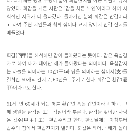
다. 과거에는 평균 수명이 짧아 회갑잔치를 하는 사람이 많지
않았다. 회갑을 치른 사람은 ‘갑을 치른 노인’이라고 하여 사
회적인 지위가 더 올라갔다. 돌아가신 분의 회갑은 만갑이라
고 하여 주변 지인들과 함께 집이나 묘지 앞에서 만갑 잔치를
베풀었다.
회갑(回甲)을 해석하면 갑이 돌아왔다는 뜻이다. 갑은 육십갑
자로 하여 내가 태어난 해가 돌아왔다는 의미이다. 육십갑자
는 하늘을 의미하는 10간(干)과 땅을 의미하는 십이지(支)를
결합한 60개의 간지로, 60년을 1주기로 한다. 회갑은 환갑(還
甲)이라고도 한다.
61세, 만 60세가 되는 해를 환갑년 혹은 갑년이라고 하고, 그
해 생일을 환갑날 또는 갑날이라 부른다. 환갑을 맞이한 사람
은 갑주(甲主) 또는 환갑주라고 한다. 환갑날에는 아침부터
갑주의 집에서 환갑잔치가 열린다. 회갑은 태어난 해가 돌아