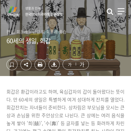
컨
하
생활과 민속
텐
단
한국인의 통과의례, 관혼상제
츠
영
영
역
역
바
환갑, 회혼례 > 환갑 및 회혼례 풍습
바
로
60세의 생일, 회갑
로
가
가
기
기
가
가
회갑은 환갑이라고도 하며, 육십갑자의 갑이 돌아왔다는 뜻이
다. 만 60세의 생일은 특별하게 여겨 성대하게 잔치를 열었다.
회갑잔치는 자녀들이 준비한다. 상차림은 부모님을 모시는 큰
상과 손님을 위한 주안상으로 나뉜다. 큰 상에는 여러 음식을
높게 쌓아 ‘희(囍)’, ‘수(壽)’ 등 글자를 넣는 등 화려하게 차린