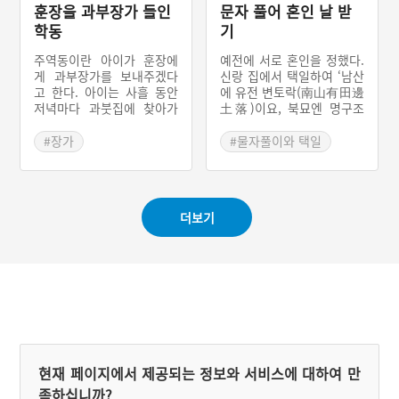
대반이라고 부른다. 이러한
훈장을 과부장가 들인
문자 풀어 혼인 날 받
남귀여가혼은 조선시대 성
학동
기
리학이 대세가 되면서 친영
례의 영향을 받아 변한다.
주역동이란 아이가 훈장에
예전에 서로 혼인을 정했다.
혼례식은 그대로 신붓집에
게 과부장가를 보내주겠다
신랑 집에서 택일하여 ‘남산
서 진행되고 신랑이 신붓집
고 한다. 아이는 사흘 동안
에 유전 변토락(南山有田邊
에 머무는 시간이 줄어든
저녁마다 과붓집에 찾아가
土落)이요, 북묘엔 명구조
‘반친영’ 방식으로 변화하여
서 과부를 화나게 한다. 셋
비거(北苗鳴鳩鳥飛)라’고
남귀여가혼의 흔적을 확인
째 날 저녁에 과부와 아이가
써서 보냈다. 신부 아버지는
#장가
#물자풀이와 택일
할 수 있다.
실랑이를 하는 사이에 훈장
편지 내용이 무엇인지 몰라
#문자 풀어 혼인 날짜 알
이 과부 방에 들어가 이불을
서 걱정하였다. 색시가 ‘남
아내기
덮고 눕는다. 과부는 소문내
산에 유전 변토락’은 남산에
지 말라고 하면서 아이에게
밭이 다 떨어지고 나니까 열
더보기
떡을 해준다. 아이는 떡을
십자가 남고, ‘북묘에 명구
동네에 돌리면서 훈장과 과
조비’가는 북묘 언덕에 비둘
부가 결혼했다고 소문을 낸
기 울고 새가 날아갔으니 아
다. 훈장과 과부가 결혼해서
홉 자가 남으니 ‘19일’이 혼
아들딸 낳고 잘 먹고 잘살았
인 날짜라고 하였다.
다고 한다.
현재 페이지에서 제공되는 정보와 서비스에 대하여 만
족하십니까?