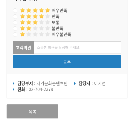
매우만족
만족
보통
불만족
매우불만족
고객의견
등록
담당부서
: 지역문화콘텐츠팀
담당자
: 이서연
전화
: 02-704-2379
목록