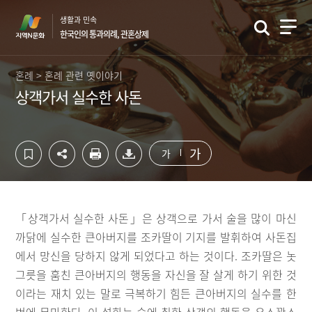
컨
하
생활과 민속
텐
단
한국인의 통과의례, 관혼상제
츠
영
영
역
역
바
혼례 > 혼례 관련 옛이야기
바
로
상객가서 실수한 사돈
로
가
가
기
기
가
가
「상객가서 실수한 사돈」은 상객으로 가서 술을 많이 마신
까닭에 실수한 큰아버지를 조카딸이 기지를 발휘하여 사돈집
에서 망신을 당하지 않게 되었다고 하는 것이다. 조카딸은 놋
그릇을 훔친 큰아버지의 행동을 자신을 잘 살게 하기 위한 것
이라는 재치 있는 말로 극복하기 힘든 큰아버지의 실수를 한