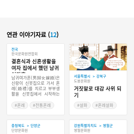
연관 이야기자료 (
12
)
전국
한국문화원연합회
결혼식과 신혼생활을
여자 집에서 했던 남귀
여가혼
>
서울특별시
강북구
남귀여가혼(男歸女嫁婚)은
도봉문화원
신랑이 신붓집으로 가서 혼
거짓말로 대감 사위 되
례(婚禮)를 치르고 부부생
활을 신붓집에서 시작하는
기
우리나라 전통적인 혼인 방
식이다. 부귀부가(夫歸婦
#혼례
#전통혼례
#설화
#혼례설화
家) 또는 서류부가(壻留婦
#교배례
#합근례
家)라고 부르기도 한다. 신
#반친영
붓집에서 삼일동안 혼례식
>
>
이 절차에 따라 이루어진다.
충청북도
단양군
강원특별자치도
영월군
단양문화원
영월문화원
이를 삼 일 잔치 혹은 삼일