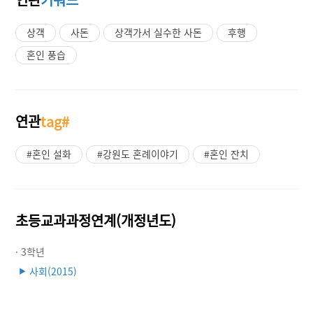
상객
사돈
상객가서 실수한 사돈
후행
혼인 풍습
연관
tag#
#혼인 설화
#강원도 혼례이야기
#혼인 잔치
초등교과과정연계(개정년도)
· 3학년
사회(2015)
▶