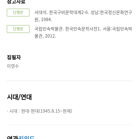
참고자료
서대석. 한국구비문학대계2-6. 성남:한국정신문화연구
단행본
원, 1984.
국립민속박물관. 한국민속문학사전1. 서울:국립민속박
단행본
물관, 2012.
집필자
이영수
시대/연대
· 시대 :
현대-현대(1945.8.15~현재)
연관
키워드