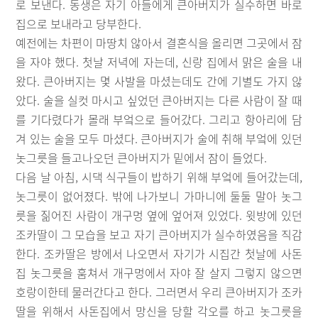
로 보낸다. 동생은 자기 아들에게 큰아버지가 실수하면 바로
집으로 보내라고 당부한다.
예전에는 차편이 마땅치 않아서 결혼식을 올리면 그곳에서 잠
을 자야 했다. 첫날 저녁에 자는데, 신랑 집에서 맑은 술을 내
왔다. 큰아버지는 몇 사발을 마셨는데도 간에 기별도 가지 않
았다. 술을 실컷 마시고 싶었던 큰아버지는 다른 사람이 잘 때
를 기다렸다가 몰래 부엌으로 들어갔다. 그리고 항아리에 담
겨 있는 술을 모두 마셨다. 큰아버지가 술에 취해 부엌에 있던
놋그릇을 들고나오던 큰아버지가 밑에서 잠이 들었다.
다음 날 아침, 시댁 식구들이 밥하기 위해 부엌에 들어갔는데,
놋그릇이 없어졌다. 밖에 나가보니 가마니에 둘둘 말아 놋그
릇을 짊어진 사람이 개구멍 옆에 엎어져 있었다. 윗방에 있던
조카딸이 그 모습을 보고 자기 큰아버지가 실수하였음을 직감
한다. 조카딸은 방에서 나오면서 자기가 시집간 첫날에 사돈
집 놋그릇을 훔쳐서 개구멍에서 자야 잘 살지 그렇지 않으면
호랑이한테 물러간다고 한다. 그러면서 우리 큰아버지가 조카
딸을 위해서 사돈집에서 망신을 당할 각오를 하고 놋그릇을