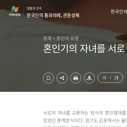
컨
하
생활과 민속
텐
단
한국인의
한국인의 통과의례, 관혼상제
츠
영
영
역
역
바
바
로
혼례 > 혼인의 유형
로
가
혼인기의 자녀를 서로
가
기
기
가
가
서로의 자녀를 교환하는 방식의 혼인형태를
있었던 혼례방식이다. 경기도 김포에서는 물