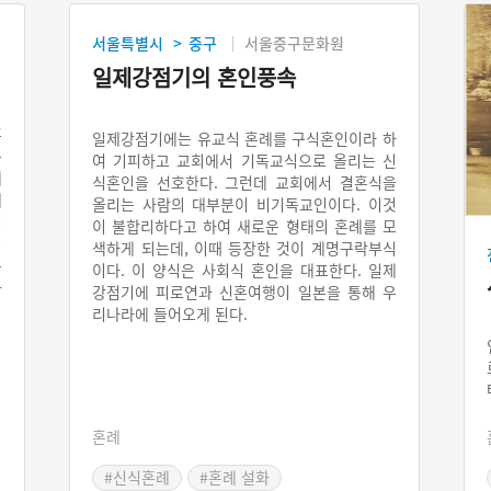
서울특별시
중구
서울중구문화원
>
일제강점기의 혼인풍속
혼
일제강점기에는 유교식 혼례를 구식혼인이라 하
특
여 기피하고 교회에서 기독교식으로 올리는 신
데
식혼인을 선호한다. 그런데 교회에서 결혼식을
제
올리는 사람의 대부분이 비기독교인이다. 이것
시
이 불합리하다고 하여 새로운 형태의 혼례를 모
이
색하게 되는데, 이때 등장한 것이 계명구락부식
능
이다. 이 양식은 사회식 혼인을 대표한다. 일제
나
강점기에 피로연과 신혼여행이 일본을 통해 우
리나라에 들어오게 된다.
혼례
#신식혼례
#혼례 설화