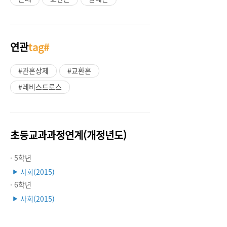
연관
tag#
#관혼상제
#교환혼
#레비스트로스
초등교과과정연계(개정년도)
· 5학년
사회(2015)
▶
· 6학년
사회(2015)
▶