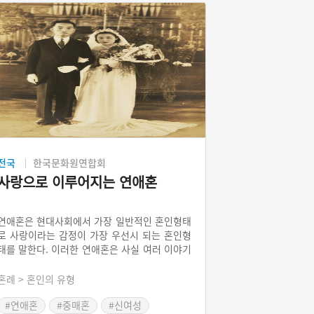
전국
한국문화원연합회
사랑으로 이루어지는 연애혼
연애혼은 현대사회에서 가장 일반적인 혼인형태
로 사랑이라는 감정이 가장 우선시 되는 혼인형
태를 말한다. 이러한 연애혼은 사실 여러 이야기
로도 남아있다. 그만큼 조선시대 이전에는 자유
연애와 연애혼이 있었던 것으로 보인다. 조선시
혼례 > 혼인의 유형
대에 유교적 도덕이 강화되면서 연애혼의 모습
은 보기 힘들어졌다. 개화기를 지나면서 지식인
#연애혼
#중매혼
#신여성