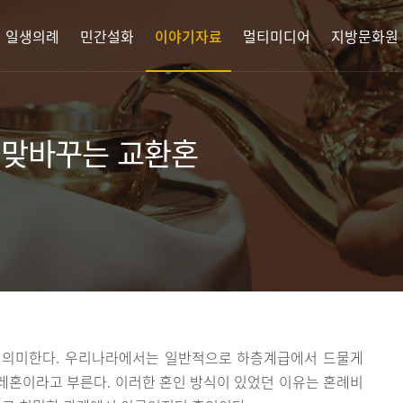
 일생의례
민간설화
이야기자료
멀티미디어
지방문화원
 맞바꾸는 교환혼
 의미한다. 우리나라에서는 일반적으로 하층계급에서 드물게
레혼이라고 부른다. 이러한 혼인 방식이 있었던 이유는 혼례비