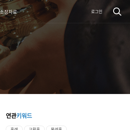
 소장자료
로그인
연관
키워드
혼례
교환혼
물레혼