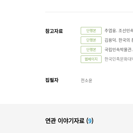
참고자료
추엽융. 조선민속지
단행본
김용덕. 한국의 풍
단행본
국립민속박물관. 
단행본
한국민족문화대백과사전
웹페이지
집필자
전소윤
연관 이야기자료 (
9
)