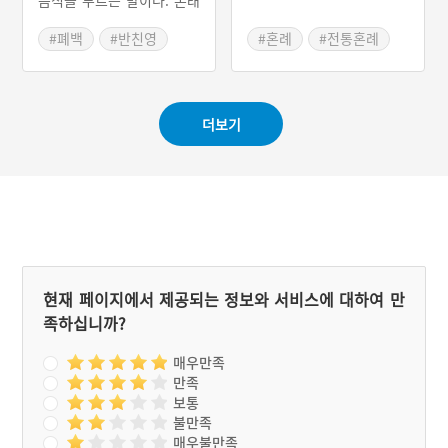
음식을 부르는 말이다. 본래
는 왕가의 친영혼에서 선물
을 주고받던 납폐의 과정이
#폐백
#반친영
#혼례
#전통혼례
민가에 전해지면서 생겨난
#결혼식음식
#관혼상제 절차
말이다. 민가에서는 현구고
#이바지음식
#친영례
례를 폐백이라고 부르며, 올
라가는 음식은 지역마다 차
더보기
이가 나타난다. 현재에도 간
소화되었지만 전승되고 있
는 풍습이다.
현재 페이지에서 제공되는 정보와 서비스에 대하여 만
족하십니까?
매우만족
만족
보통
불만족
매우불만족