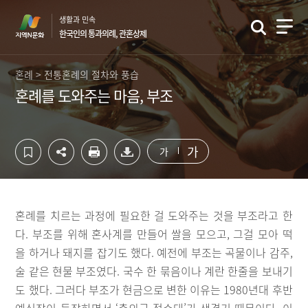
컨
하
생활과 민속
텐
단
한국인의 통과의례, 관혼상제
츠
영
영
역
역
바
혼례 > 전통혼례의 절차와 풍습
바
로
혼례를 도와주는 마음, 부조
로
가
가
기
기
가
가
혼례를 치르는 과정에 필요한 걸 도와주는 것을 부조라고 한
다. 부조를 위해 혼사계를 만들어 쌀을 모으고, 그걸 모아 떡
을 하거나 돼지를 잡기도 했다. 예전에 부조는 곡물이나 감주,
술 같은 현물 부조였다. 국수 한 묶음이나 계란 한줄을 보내기
도 했다. 그러다 부조가 현금으로 변한 이유는 1980년대 후반