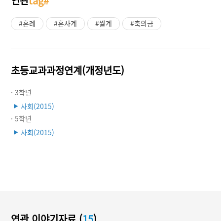
연관
tag#
#혼례
#혼사계
#쌀계
#축의금
초등교과과정연계(개정년도)
· 3학년
사회(2015)
▶
· 5학년
사회(2015)
▶
연관 이야기자료 (
15
)