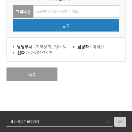
고객의견
등록
담당부서
: 지역문화콘텐츠팀
담당자
: 이서연
전화
: 02-704-2379
목록
GO
테마 사이트 바로가기