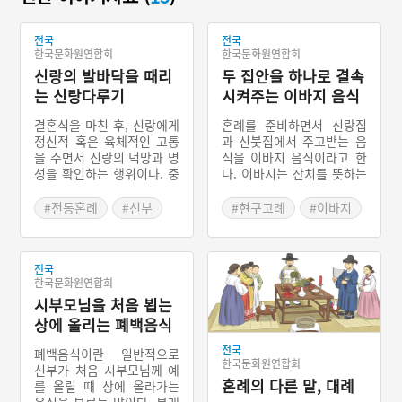
전국
전국
한국문화원연합회
한국문화원연합회
신랑의 발바닥을 때리
두 집안을 하나로 결속
는 신랑다루기
시켜주는 이바지 음식
결혼식을 마친 후, 신랑에게
혼례를 준비하면서 신랑집
정신적 혹은 육체적인 고통
과 신붓집에서 주고받는 음
을 주면서 신랑의 덕망과 명
식을 이바지 음식이라고 한
성을 확인하는 행위이다. 중
다. 이바지는 잔치를 뜻하는
국에서 유래해 동상례라고
‘이바디’에서 유래되었다는
도 하며, 우리나라에서도 전
이야기도 있고, 어떤 일이나
#전통혼례
#신부
#현구고례
#이바지
국적으로 행해진다. 주로 함
사람에게 도움이 되도록 힘
#신랑
#백포
#답바지
#결혼식음식
을 지고올 때 썼던 백포를
쓰는 ‘이바지’에서 유래되었
#데례상
#이바지음식
다리에 묶어 매달고 신랑의
다는 설도 있다. 과거에는
발바닥을 때렸다. 하지만 이
전국
신랑집과 신붓집이 수차례
한국문화원연합회
것은 함께 축하하는 과정의
음식을 왔다 갔다 했지만,
즐겁고 익살스러운 일로 다
시부모님을 처음 뵙는
현재는 신붓집에서 머물다
치지 않게 진행하는 것이 특
가 신랑집에 갈 때 가져가는
상에 올리는 폐백음식
징이다. 경남 진주에서는 첫
음식을 부르는 말로 자리를
날밤을 치룬 후 아침상에서
잡았다.
전국
폐백음식이란 일반적으로
한국문화원연합회
부터 밥에 장난을 쳐서 신랑
신부가 처음 시부모님께 예
을 골탕먹이기도 한다.
혼례의 다른 말, 대례
를 올릴 때 상에 올라가는