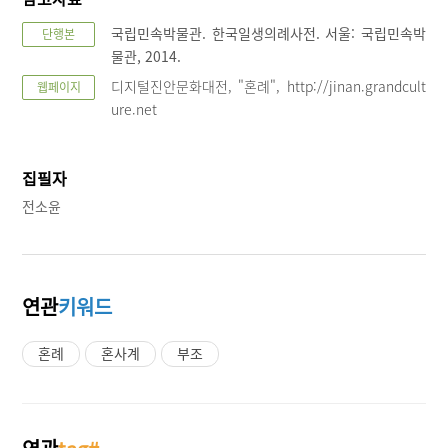
국립민속박물관. 한국일생의례사전. 서울: 국립민속박
단행본
물관, 2014.
디지털진안문화대전, "혼례", http://jinan.grandcult
웹페이지
ure.net
집필자
전소윤
연관
키워드
혼례
혼사계
부조