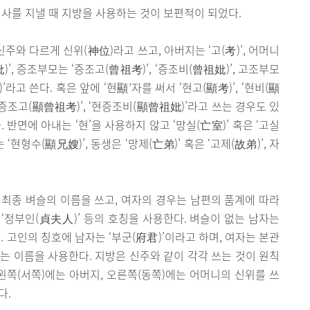
제사를 지낼 때 지방을 사용하는 것이 보편적이 되었다.
주와 다르게 신위(神位)라고 쓰고, 아버지는 ‘고(考)’, 어머니
祖妣)’, 증조부모는 ‘증조고(曾祖考)’, ‘증조비(曾祖妣)’, 고조부모
’라고 쓴다. 혹은 앞에 ‘현顯’자를 써서 ‘현고(顯考)’, ‘현비(顯
, ‘현증조고(顯曾祖考)’, ‘현증조비(顯曾祖妣)’라고 쓰는 경우도 있
 반면에 아내는 ‘현’을 사용하지 않고 ‘망실(亡室)’ 혹은 ‘고실
 ‘현형수(顯兄嫂)’, 동생은 ‘망제(亡弟)’ 혹은 ‘고제(故弟)’, 자
최종 벼슬의 이름을 쓰고, 여자의 경우는 남편의 품계에 따라
, ‘정부인(貞夫人)’ 등의 호칭을 사용한다. 벼슬이 없는 남자는
다. 고인의 칭호에 남자는 ‘부군(府君)’이라고 하며, 여자는 본관
는 이름을 사용한다. 지방은 신주와 같이 각각 쓰는 것이 원칙
왼쪽(서쪽)에는 아버지, 오른쪽(동쪽)에는 어머니의 신위를 쓰
다.