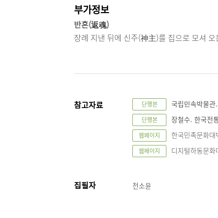
부가정보
반혼(返魂)
장례 지낸 뒤에 신주(神主)를 집으로 모셔 오는
참고자료
국립민속박물관. 
단행본
장철수. 한국전통
단행본
한국민족문화대백과사전
웹페이지
디지털하동문화대전, "
웹페이지
집필자
전소윤