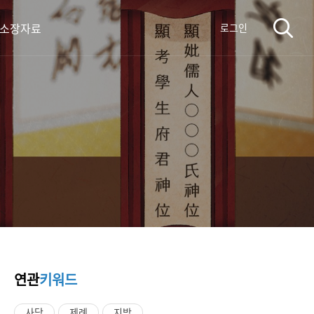
 소장자료
로그인
연관
키워드
사당
제례
지방