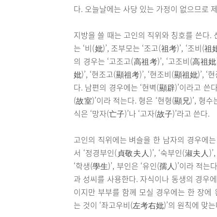
다. 오늘날에는 사당 있는 가정이 없으므로 
지방을 쓸 때는 고인의 직위와 칭호를 쓴다. 신
는 ‘비(妣)’, 조부모는 ‘조고(祖考)’, ‘조비(
의 경우는 ‘고조고(高祖考)’, ‘고조비(高祖妣)
妣)’, ‘현조고(顯祖考)’, ‘현조비(顯祖妣)’
다. 남편의 경우에는 ‘현벽(顯辟)’이라고 쓴다.
(故室)’이라 적는다. 형은 ‘현형(顯兄)’, 형수는
식은 ‘망자(亡子)’나 ‘고자(故子)’라고 쓴다.
고인의 직위에는 벼슬을 한 남자의 경우에는 
서 ‘정경부인(貞敬夫人)’, ‘숙부인(淑夫人)’
‘학생(學生)’, 부인은 ‘유인(孺人)’이라 적는
과 성씨를 사용한다. 자식이나 동생의 경우에
이지만 부부를 함께 모실 경우에는 한 장에 
는 것이 ‘좌고우비(左考右妣)’의 원칙에 맞는