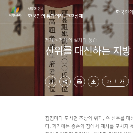
컨
하
생활과 민속
텐
단
한국인의
한국인의 통과의례, 관혼상제
츠
영
영
역
역
바
바
로
제례 > 제례의 절차와 풍습
로
가
신위를 대신하는 지방
가
기
기
가
가
집집마다 모시던 조상의 위패, 즉 신주를 대
다. 과거에는 종손의 집에서 제사를 모시지 