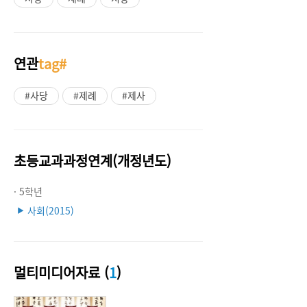
연관
tag#
#사당
#제례
#제사
초등교과과정연계(개정년도)
· 5학년
사회(2015)
▶
멀티미디어자료 (
1
)