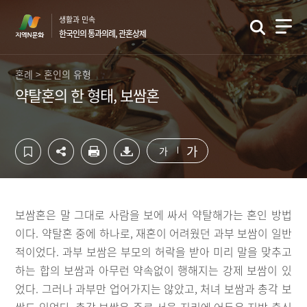
컨
하
생활과 민속
텐
단
한국인의 통과의례, 관혼상제
츠
영
영
역
역
바
혼례 > 혼인의 유형
바
로
약탈혼의 한 형태, 보쌈혼
로
가
가
기
기
가
가
보쌈혼은 말 그대로 사람을 보에 싸서 약탈해가는 혼인 방법
이다. 약탈혼 중에 하나로, 재혼이 어려웠던 과부 보쌈이 일반
적이었다. 과부 보쌈은 부모의 허락을 받아 미리 말을 맞추고
하는 합의 보쌈과 아무런 약속없이 행해지는 강제 보쌈이 있
었다. 그러나 과부만 업어가지는 않았고, 처녀 보쌈과 총각 보