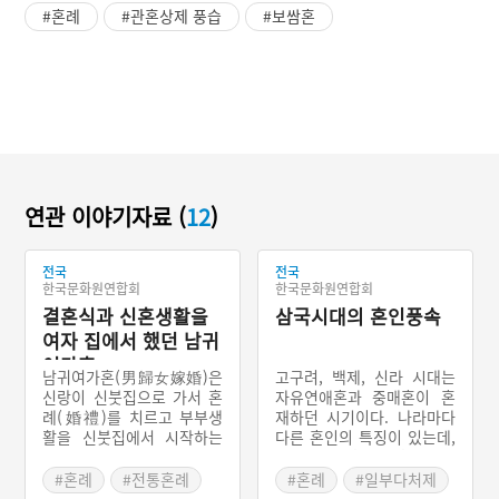
#혼례
#관혼상제 풍습
#보쌈혼
연관 이야기자료 (
12
)
전국
전국
한국문화원연합회
한국문화원연합회
결혼식과 신혼생활을
삼국시대의 혼인풍속
여자 집에서 했던 남귀
여가혼
남귀여가혼(男歸女嫁婚)은
고구려, 백제, 신라 시대는
신랑이 신붓집으로 가서 혼
자유연애혼과 중매혼이 혼
례(婚禮)를 치르고 부부생
재하던 시기이다. 나라마다
활을 신붓집에서 시작하는
다른 혼인의 특징이 있는데,
우리나라 전통적인 혼인 방
고구려에는 '예서제'라고 하
식이다. 부귀부가(夫歸婦
는 데릴사위제가 있었고, 일
#혼례
#전통혼례
#혼례
#일부다처제
家) 또는 서류부가(壻留婦
부다처제도 있었다. 백제에