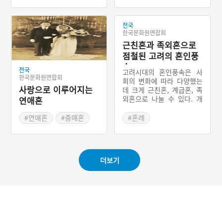
#교배례
#합근례
#삼국시대 관혼상제
家)라고 부르기도 한다. 신
도 일부다처제가 있었고, 여
#반친영
붓집에서 삼일동안 혼례식
성의 정절이 중시되었으며,
이 절차에 따라 이루어진다.
왕실에는 다른 나라와의 정
전국
한국문화원연합회
이를 삼 일 잔치 혹은 삼일
략결혼이 있었다. 신라에서
대반이라고 부른다. 이러한
는 여성의 이혼과 재혼이 가
근친혼과 족외혼으로
남귀여가혼은 조선시대 성
능했다는 기록이 있다. 이처
점철된 고려의 혼인풍
리학이 대세가 되면서 친영
럼 같은 시기이지만 나라별
속
례의 영향을 받아 변한다.
전국
로 혼인 풍속에 차이가 나타
고려시대의 혼인풍속은 사
한국문화원연합회
혼례식은 그대로 신붓집에
난다.
회의 변화에 따라 다양했는
서 진행되고 신랑이 신붓집
사랑으로 이루어지는
데 크게 근친혼, 계급혼, 족
에 머무는 시간이 줄어든
외혼으로 나눌 수 있다. 개
연애혼
‘반친영’ 방식으로 변화하여
국 초기에는 왕실의 기반을
남귀여가혼의 흔적을 확인
다지기 위한 동성혼과 근친
#연애혼
#중매혼
#혼례
할 수 있다.
혼, 정략혼이 왕실을 중심으
#신여성
#관혼상제 풍습
로 이루어졌다. 또한 계급에
#고려시대 관혼상제
따른 혼인이 법으로 규정되
었다. 원나라의 침입으로 왕
더보기
실에선 원의 공주를 아내로
맞이하는 족외혼을 하게 되
었고, 혼인동맹은 왕실의 불
협화음을 만들었다.