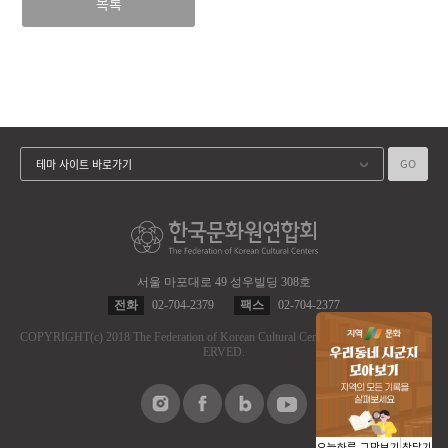
목록
GO
테마 사이트 바로가기
서울 마포대로 49 성우빌딩 308호
전화
02-704-2379
팩스
02-704-2377
COPYRIGHT
(c)
2018 The Federation of Korean Cultural Centers.
ALL RIGHT RES
ERVED.
오늘하루 그만보기
창닫기