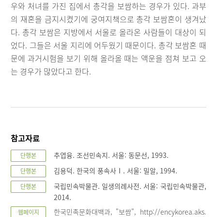
우와 처녀를 가진 집에서 총각을 보쌈하는 경우가 있다. 과부
의 재혼을 금지시켰기에 궁여지책으로 총각 보쌈혼이 생겨났
다. 총각 보쌈은 지방에서 서울로 올라온 사람들이 대상이 되
었다. 그들은 서울 지리에 어두웠기 때문이다. 총각 보쌈혼 때
문에 과거시험을 보기 위해 올라올 때는 액운을 점쳐 보고 오
는 경우가 많았다고 한다.
참고자료
추엽융. 조선민속지. 서울: 동문선, 1993.
단행본
김용덕. 한국의 풍속사Ⅰ. 서울: 밀알, 1994.
단행본
국립민속박물관. 일생의례사전. 서울: 국립민속박물관,
단행본
2014.
한국민족문화대백과, "보쌈", http://encykorea.aks.
웹페이지