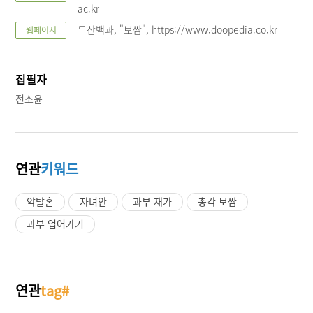
ac.kr
두산백과, "보쌈", https://www.doopedia.co.kr
웹페이지
집필자
전소윤
연관
키워드
약탈혼
자녀안
과부 재가
총각 보쌈
과부 업어가기
연관
tag#