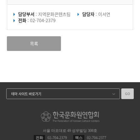
담당부서
: 지역문화콘텐츠팀
담당자
: 이서연
전화
: 02-704-2379
목록
GO
테마 사이트 바로가기
서울 마포대로 49 성우빌딩 308호
전화
02-704-2379
팩스
02-704-2377