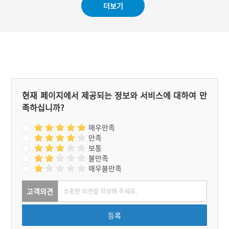
더보기
의 제사를 지낸다. 이튿날
으니 제발 닭이 울기 전에
이웃집 영감이 와서 부친의
제사를 모시라고 했다는 것
혼령이 현몽하여 ‘잘 먹고
이다. 그러면서 아버지가 평
갔다.’고 전한다.
소 읽으시던 『서애문집』
의 수염을 증거물로 제시했
다. 그 이후 자기 집에서는
닭이 울기 전에 제사를 지내
게 되었다는 이야기이다.
현재 페이지에서 제공되는 정보와 서비스에 대하여 만
족하십니까?
매우만족
만족
보통
불만족
매우불만족
고객의견
등록