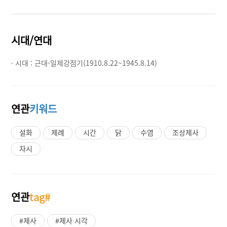
시대/연대
· 시대 :
근대-일제강점기(1910.8.22~1945.8.14)
연관
키워드
설화
제례
시간
닭
수염
조상제사
자시
연관
tag#
#제사
#제사 시각