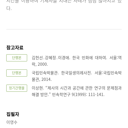
시간을 이용하여 기제사를 지내는 사례가 점점 많아지고 있
다.
참고자료
김헌선․강혜정․이경애. 한국 민화에 대하여. 서울:역
단행본
락, 2000.
국립민속박물관. 한국일생의례사전. 서울:국립민속박
단행본
물관, 2014.
이상현. “제사의 시간과 공간에 관한 연구의 문제점과
정기간행물
해결 방안.” 민속학연구 9(1999): 111-141.
집필자
이영수