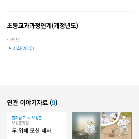
초등교과과정연계(개정년도)
· 5학년
사회(2015)
▶
연관 이야기자료 (
9
)
>
전라남도
보성군
보성문화원
두 위패 모신 제사