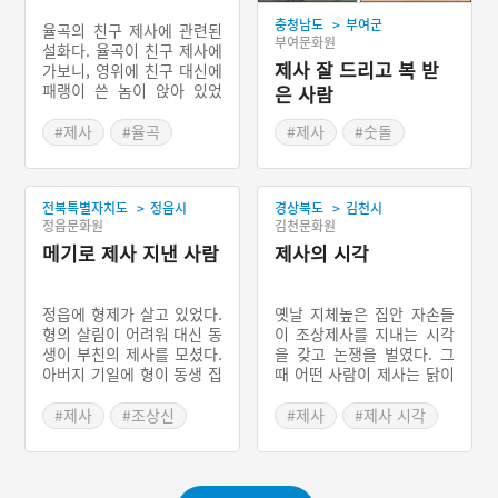
>
충청남도
부여군
율곡의 친구 제사에 관련된
부여문화원
설화다. 율곡이 친구 제사에
제사 잘 드리고 복 받
가보니, 영위에 친구 대신에
패랭이 쓴 놈이 앉아 있었
은 사람
다. 율곡이 친구 아들에게
어찌 된 영문인지 어머니께
#제사
#율곡
#제사
#숫돌
여쭤보라고 하자, 어머니는
#제사음식
#제사상
#논에서 나온 황금단지
자신의 친딸과 찬모의 아들
을 바꿔치기 했다고 실토한
>
>
전북특별자치도
정읍시
경상북도
김천시
다. 율곡은 친구 아들에게
정읍문화원
김천문화원
제사 당일에 두 개의 제사상
을 준비해서 하나는 문간방
메기로 제사 지낸 사람
제사의 시각
에, 또 다른 하나는 영위에
차려놓으라고 한다. 그렇게
해서 아들의 친부는 문간방
정읍에 형제가 살고 있었다.
옛날 지체높은 집안 자손들
에, 친구는 영위에 있는 제
형의 살림이 어려워 대신 동
이 조상제사를 지내는 시각
사상을 차지하게 되었다는
생이 부친의 제사를 모셨다.
을 갖고 논쟁을 벌였다. 그
이야기다.
아버지 기일에 형이 동생 집
때 어떤 사람이 제사는 닭이
으로 제사를 지내러 갔다가
울기 전에 지내는 것이 옳다
제수가 제물을 준비하며 푸
고 하며 이야기를 들려주었
#제사
#조상신
#제사
#제사 시각
념하는 소리를 듣고, 말없이
다. 하루는 거지가 오더니
#메기 제사
동생 집을 나온다. 집으로
당신 아버지가 꿈에 나타나
돌아가는 길에 도랑에서 메
닭이 울고 난 다음에 제사를
기를 잡은 형은 메기로 부친
지내서 제사상을 받을 수 없