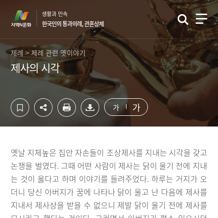
컨
하
생활과 민속
텐
단
한국인의 통과의례, 관혼상제
츠
영
영
역
역
바
제례 > 제례 관련 옛이야기
바
로
제사의 시각
로
가
가
기
기
가
가
옛날 지체높은 집안 자손들이 조상제사를 지내는 시각을 갖고
논쟁을 벌였다. 그때 어떤 사람이 제사는 닭이 울기 전에 지내
는 것이 옳다고 하며 이야기를 들려주었다. 하루는 거지가 오
더니 당신 아버지가 꿈에 나타나 닭이 울고 난 다음에 제사를
지내서 제사상을 받을 수 없으니 제발 닭이 울기 전에 제사를