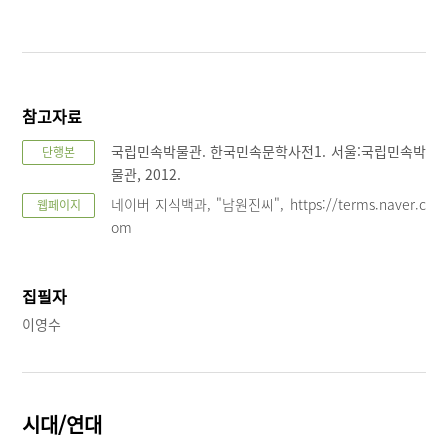
참고자료
국립민속박물관. 한국민속문학사전1. 서울:국립민속박
단행본
물관, 2012.
네이버 지식백과, "남원진씨", https://terms.naver.c
웹페이지
om
집필자
이영수
시대/연대