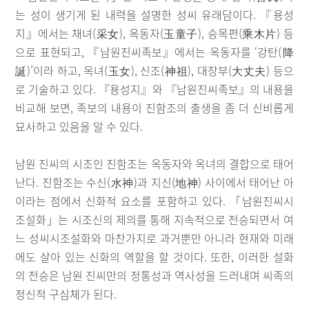
는 성이 생기게 된 내력을 설명한 성씨 유래담이다. 『용성
지』에서는 채녀(采女), 옥동자(玉童子), 승목편(乘木片) 등
으로 표현되고, 『남원진씨족보』에서는 옥동자를 ‘강탄(降
誕)’이라 하고, 옥녀(玉女), 신조(神祖), 대장부(大丈夫) 등으
로 기술하고 있다. 『용성지』와 『남원진씨족보』의 내용을
비교해 보면, 족보의 내용이 진함조의 출생을 좀 더 신비롭게
묘사하고 있음을 알 수 있다.
남원 진씨의 시조인 진함조는 옥동자와 옥녀의 결합으로 태어
난다. 진함조는 수신(水神)과 지신(地神) 사이에서 태어난 아
이라는 점에서 신화적 요소를 포함하고 있다. 「남원진씨시
조설화」는 시조신의 제의를 통해 지속적으로 전승되면서 여
느 성씨시조설화와 마찬가지로 과거뿐만 아니라 현재와 미래
에도 살아 있는 신화의 역할을 할 것이다. 또한, 이러한 설화
의 전승은 남원 진씨만의 정통성과 역사성을 드러내며 씨족의
정신적 구심체가 된다.