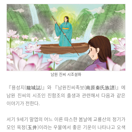
남원 진씨 시조설화
『용성지(龍城誌)』와 『남원진씨족보(南原秦氏族譜)』에
남원 진씨의 시조인 진함조의 출생과 관련해서 다음과 같은
이야기가 전한다.
서기 9세기 말엽의 어느 이른 따스한 봄날에 교룡산의 정기가
모인 옥정(玉井)이라는 우물에서 좋은 기운이 나타나고 오색