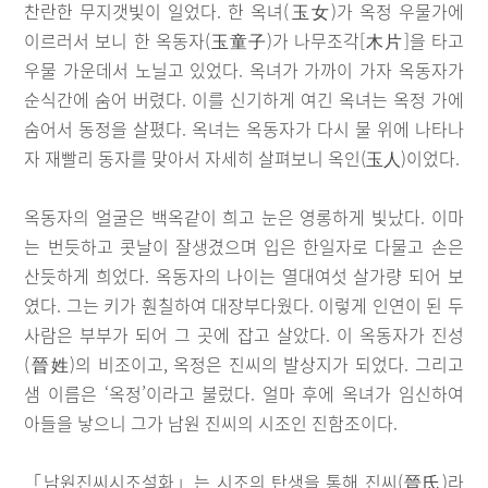
찬란한 무지갯빛이 일었다. 한 옥녀(玉女)가 옥정 우물가에
이르러서 보니 한 옥동자(玉童子)가 나무조각[木片]을 타고
우물 가운데서 노닐고 있었다. 옥녀가 가까이 가자 옥동자가
순식간에 숨어 버렸다. 이를 신기하게 여긴 옥녀는 옥정 가에
숨어서 동정을 살폈다. 옥녀는 옥동자가 다시 물 위에 나타나
자 재빨리 동자를 맞아서 자세히 살펴보니 옥인(玉人)이었다.
옥동자의 얼굴은 백옥같이 희고 눈은 영롱하게 빛났다. 이마
는 번듯하고 콧날이 잘생겼으며 입은 한일자로 다물고 손은
산듯하게 희었다. 옥동자의 나이는 열대여섯 살가량 되어 보
였다. 그는 키가 훤칠하여 대장부다웠다. 이렇게 인연이 된 두
사람은 부부가 되어 그 곳에 잡고 살았다. 이 옥동자가 진성
(晉姓)의 비조이고, 옥정은 진씨의 발상지가 되었다. 그리고
샘 이름은 ‘옥정’이라고 불렀다. 얼마 후에 옥녀가 임신하여
아들을 낳으니 그가 남원 진씨의 시조인 진함조이다.
「남원진씨시조설화」는 시조의 탄생을 통해 진씨(晉氏)라