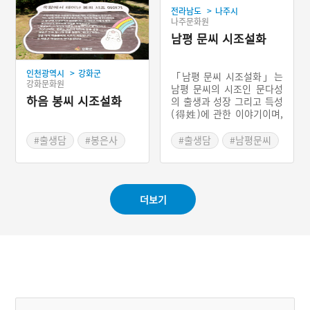
>
전라남도
나주시
이가 훗날 파평 윤씨의 시조
나주문화원
가 되었다고 한다. 이 설화
는 시조의 탄생과 성장, 그
남평 문씨 시조설화
리고 성씨의 유래가 하늘의
절대적인 계시에 의한 것임
>
인천광역시
강화군
을 보여주고 있다.
「남평 문씨 시조설화」는
강화문화원
남평 문씨의 시조인 문다성
하음 봉씨 시조설화
의 출생과 성장 그리고 득성
(得姓)에 관한 이야기이며,
더 나아가 남평 일대를 중심
으로 한 씨족집단의 역사이
#출생담
#봉은사
#출생담
#남평문씨
기도 하다. 시조인 문다성은
#시조설화
#시조설화
남평현에 있는 큰 못의 바위
#성씨의 유래담
위에 있던 석함 속에서 태어
났다. 5살에 사물의 이치를
더보기
알았으므로 문(文)자를 성
(姓), 다성(多省)을 이름으
로 삼았다고 한다. 이로써
남평 문씨가 시작되었다는
것이다.