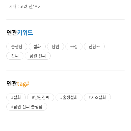
· 시대 :
고려 전/후기
연관
키워드
출생담
설화
남원
옥정
진함조
진씨
남원 진씨
연관
tag#
#설화
#남원진씨
#출생설화
#시조설화
#남원 진씨 출생담