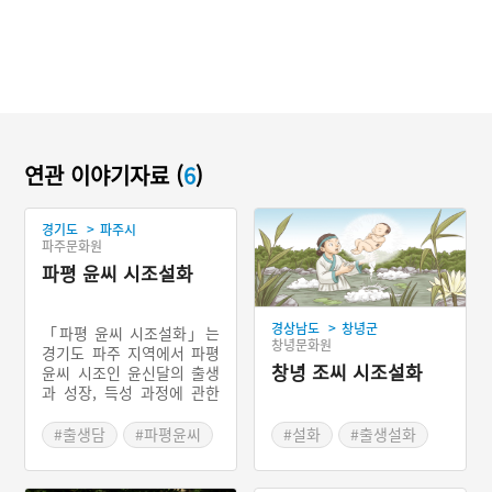
연관 이야기자료 (
6
)
>
경기도
파주시
파주문화원
파평 윤씨 시조설화
>
경상남도
창녕군
「파평 윤씨 시조설화」는
창녕문화원
경기도 파주 지역에서 파평
창녕 조씨 시조설화
윤씨 시조인 윤신달의 출생
과 성장, 득성 과정에 관한
이야기이다. 어느 날 파평산
용연에 옥함이 떠오른다. 제
#출생담
#파평윤씨
#설화
#출생설화
일 먼저 윤씨 할머니가 옥함
#시조설화
#시조설화
을 목격하고, 그 속에 있는
아이를 발견한다. 그리고 아