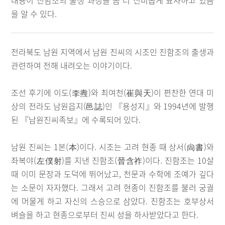
내용이 진함조의 출생 과정을 좀 더 신비롭게 묘사하고 있음
을 알 수 있다.
전라북도 남원 지역에서 남원 진씨의 시조인 진함조의 출생과
관련하여 전해 내려오는 이야기이다.
조선 후기에 이도(李燾)와 최여천(崔與天)이 편찬한 연대 미
상의 전라도 남원읍지(邑誌)인 『용성지』와 1994년에 발행
된 『남원진씨족보』에 수록되어 있다.
남원 진씨는 1본(本)이다. 시조는 고려 현종 때 상서(尙書)와
좌복야(左僕射)를 지낸 진함조(晉含祚)이다. 진함조는 10살
때 이미 문장과 도덕에 뛰어났고, 천문과 수학에 조예가 깊다
는 소문이 자자했다. 그래서 고려 현종이 진함조를 불러 궁궐
에 머물게 하고 자신의 스승으로 삼았다. 진함조는 호부상서
벼슬을 하고 현종으로부터 진씨 성을 하사받았다고 한다.