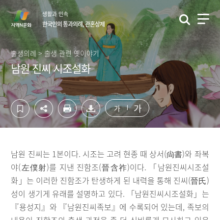
컨
하
생활과 민속
텐
단
한국인의 통과의례, 관혼상제
츠
영
영
역
역
바
출생의례 > 출생 관련 옛이야기
바
로
남원 진씨 시조설화
로
가
가
기
기
가
가
남원 진씨는 1본이다. 시조는 고려 현종 때 상서(尙書)와 좌복
야(左僕射)를 지낸 진함조(晉含祚)이다. 「남원진씨시조설
화」는 이러한 진함조가 탄생하게 된 내력을 통해 진씨(晉氏)
성이 생기게 유래를 설명하고 있다. 「남원진씨시조설화」는
『용성지』와 『남원진씨족보』에 수록되어 있는데, 족보의