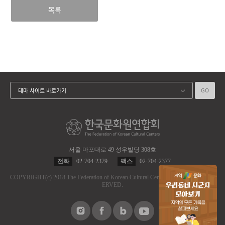
목록
GO
테마 사이트 바로가기
서울 마포대로 49 성우빌딩 308호
전화
02-704-2379
팩스
02-704-2377
COPYRIGHT
(c)
2018 The Federation of Korean Cultural Centers.
ALL RIGHT RES
ERVED.