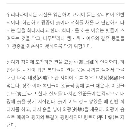
우리나라에서는 시신을 입관하여 묘지에 묻는 장례법이 일반
적이다. 하관하고 광중에 흙이나 석회를 채울 때 단단하게 다
지는 일을 회다지라고 한다. 회다지를 하는 이유는 빗물이 스
며드는 것을 막고, 나무뿌리나 뱀・쥐・여우와 같은 동물들
이 광중을 훼손하지 못하도록 막기 위함이다.
상여가 장지에 도착하면 관을 묘상각(墓上閣)에 안치한다. 하
관을 할 시간이 되면 복인들이 관을 묶은 새끼를 풀어서 관을
내린 다음, 내광(內壙)과 관 사이에 회를 채우고 명정(銘旌)을
덮는다. 상주 이하 복인들이 조금씩 광에 흙을 채운다. 이것을
실토(實土)라고 한다. 실토를 마치면 일꾼들이 본격적으로 내
광에 흙을 붓기 시작한다. 흙이 어느 정도 쌓였을 때 한번 회
다지를 하고, 다시 흙을 넣어 외광(外壙)을 채운다. 외광이 흙
으로 메워져 평지와 똑같이 평평해지면 평토제(平土祭)는 지
낸다.