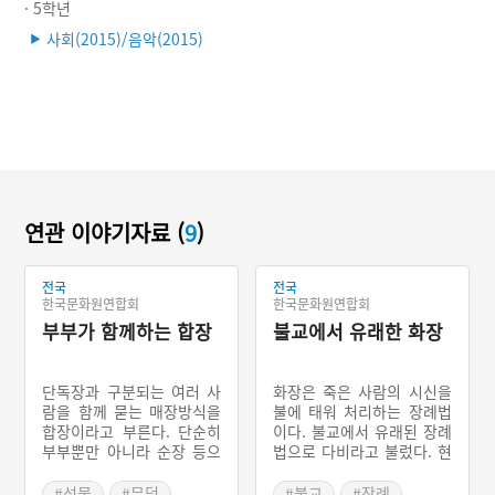
· 5학년
사회(2015)/음악(2015)
▶
연관 이야기자료 (
9
)
전국
전국
한국문화원연합회
한국문화원연합회
부부가 함께하는 합장
불교에서 유래한 화장
단독장과 구분되는 여러 사
화장은 죽은 사람의 시신을
람을 함께 묻는 매장방식을
불에 태워 처리하는 장례법
합장이라고 부른다. 단순히
이다. 불교에서 유래된 장례
부부뿐만 아니라 순장 등으
법으로 다비라고 불렀다. 현
로 인해 여러 사람이 묻히는
재는 묘지 부족과 인식의 변
경우도 있어 ‘여울무덤’이라
화로 인해 화장이 점차 증가
#석물
#무덤
#불교
#장례