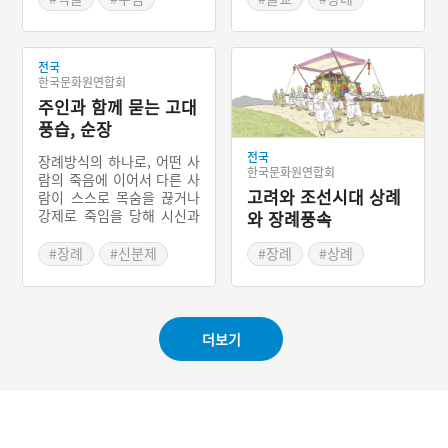
고도 불렀다. 매장되는 사람
하는 추세를 보이고 있다.
#여울무덤
#봉분
#다비
#승화원
이 여러 사람이기 때문에 위
일반인들도 화장시설에서
치와 봉분의 형태, 석물 등
화장을 하며, 불에 태운 후
많은 것들을 고려해야 했다.
전국
에는 뼈를 추려 뿌리거나 유
한국문화원연합회
따라서 풍수지리를 비롯해
골함에 담아 묻거나 봉안시
다양한 이유로 원칙이 엄격
주인과 함께 묻는 고대
설에 안치한다.
하게 지켜지지 않은 것이 특
풍습, 순장
징이다.
전국
장례방식의 하나로, 어떤 사
한국문화원연합회
람의 죽음에 이어서 다른 사
고려와 조선시대 상례
람이 스스로 목숨을 끊거나
강제로 죽임을 당해 시신과
와 장례풍속
함께 묻히는 것을 순장이라
고 한다. 고대사회에 세계적
#장례
#신분제
#장례
#상례
으로 분포하는 풍습으로 신
#장례절차
#장례법
#주자가례
#오복제
분이 있는 사회, 가부장적
사회에서 많이 나타났다. 시
간이 흐르면서 부정적으로
더보기
인식되면서 소멸되었다.