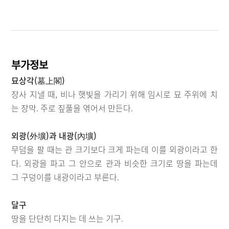
부가정보
묘상각(墓上閣)
장사 지낼 때, 비나 햇빛을 가리기 위해 임시로 묘 주위에 치
는 장막. 주로 짚풀을 엮어서 만든다.
외광(外壙)과 내광(內壙)
무덤을 팔 때는 관 크기보다 크게 파는데 이를 외광이라고 한
다. 외광을 파고 그 안으로 관과 비슷한 크기로 땅을 파는데
그 구덩이를 내광이라고 부른다.
달구
땅을 단단히 다지는 데 쓰는 기구.