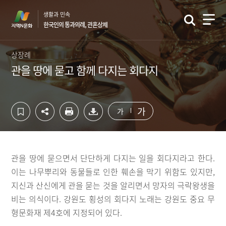
컨
하
생활과 민속
텐
단
한국인의 통과의례, 관혼상제
츠
영
영
역
역
바
상장례
바
로
관을 땅에 묻고 함께 다지는 회다지
로
가
가
기
기
가
가
관을 땅에 묻으면서 단단하게 다지는 일을 회다지라고 한다.
이는 나무뿌리와 동물들로 인한 훼손을 막기 위함도 있지만,
지신과 산신에게 관을 묻는 것을 알리면서 망자의 극락왕생을
비는 의식이다. 강원도 횡성의 회다지 노래는 강원도 중요 무
형문화재 제4호에 지정되어 있다.