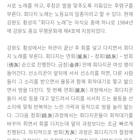
사로 노래를 하고, 후창은 발을 맞추도록 리듬있는 후렴구를
부른다. 회다지 노래는 노동요의 일종이라고 할 수 있다. 현재
강원도 횡성의 “회다지 노래”는 의식요 중에 하나로 1984년
에 강원도 중요 무형문화재 제4호에 지정되었다.
강원도 횡성에서는 하관이 끝난 후 회를 넣고 다지면서 회다
지 노래를 부른다. 회다지는 연회(挻灰)・청회(錆灰)・방회
(傍灰) 순으로 진행한다. 금정(金井) 안에 회다지꾼 여섯 명이
들어간다. 선소리꾼이 앞뒤에 서서 선소리를 하면, 다른 사람
들이 그 소리를 받으면서 율동과 함께 회작대기로 찧고 밟으
면서 땅을 다진다. 첫 번째 연회(挻灰) 과정에서는 회다지꾼
들이 서로 등을 대고 엎드려서 다리를 서서히 드는 율동을 선
소리에 맞춰 반복하는 느린 가락과 동작으로 땅을 눌러 밟는
다. 그다음 청회(錆灰)과정에서는 회다지꾼들이 회작대기를
바꾸어 쥐면서 회를 다지는데 앞의 과정보다는 조금 빠르게
진행된다. 마지막으로 방회(方灰) 과정은 회다지기가 절정에