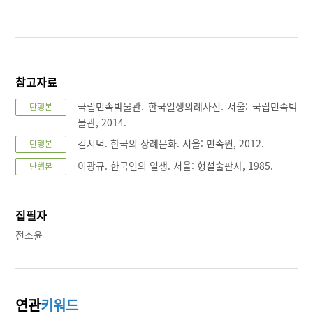
참고자료
국립민속박물관. 한국일생의례사전. 서울: 국립민속박
단행본
물관, 2014.
김시덕. 한국의 상례문화. 서울: 민속원, 2012.
단행본
이광규. 한국인의 일생. 서울: 형설출판사, 1985.
단행본
집필자
전소윤
연관
키워드