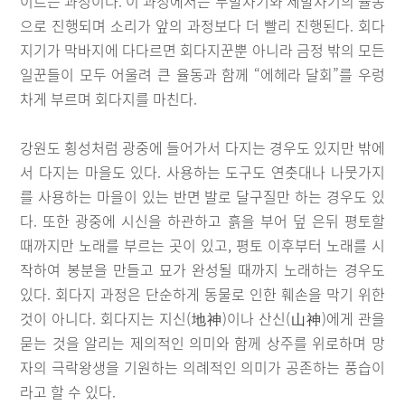
이르는 과정이다. 이 과정에서는 두발차기와 세발차기의 율동
으로 진행되며 소리가 앞의 과정보다 더 빨리 진행된다. 회다
지기가 막바지에 다다르면 회다지꾼뿐 아니라 금정 밖의 모든
일꾼들이 모두 어울려 큰 율동과 함께 “에헤라 달회”를 우렁
차게 부르며 회다지를 마친다.
강원도 횡성처럼 광중에 들어가서 다지는 경우도 있지만 밖에
서 다지는 마을도 있다. 사용하는 도구도 연춧대나 나뭇가지
를 사용하는 마을이 있는 반면 발로 달구질만 하는 경우도 있
다. 또한 광중에 시신을 하관하고 흙을 부어 덮 은뒤 평토할
때까지만 노래를 부르는 곳이 있고, 평토 이후부터 노래를 시
작하여 봉분을 만들고 묘가 완성될 때까지 노래하는 경우도
있다. 회다지 과정은 단순하게 동물로 인한 훼손을 막기 위한
것이 아니다. 회다지는 지신(地神)이나 산신(山神)에게 관을
묻는 것을 알리는 제의적인 의미와 함께 상주를 위로하며 망
자의 극락왕생을 기원하는 의례적인 의미가 공존하는 풍습이
라고 할 수 있다.